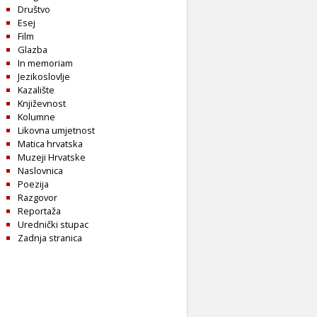
Društvo
Esej
Film
Glazba
In memoriam
Jezikoslovlje
Kazalište
Književnost
Kolumne
Likovna umjetnost
Matica hrvatska
Muzeji Hrvatske
Naslovnica
Poezija
Razgovor
Reportaža
Urednički stupac
Zadnja stranica