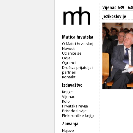
Vijenac 639 - 64
Jezikoslovlje
Matica hrvatska
O Matici hrvatskoj
Novosti
Učlanite se
Odjeli
Ogranci
Društva prijatelja i
partneri
Kontakt
Izdavaštvo
Knjige
Vijenac
Kolo
Hrvatska revija
Prirodoslovlje
Elektroničke knjige
Zbivanja
Najave