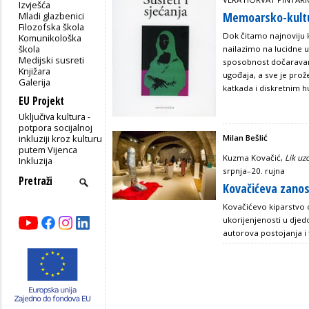
Izvješća
Memoarsko-kultu
Mladi glazbenici
Filozofska škola
Dok čitamo najnoviju 
Komunikološka
škola
nailazimo na lucidne u
Medijski susreti
sposobnost dočaravanja
Knjižara
ugođaja, a sve je pro
Galerija
katkada i diskretnim
EU Projekt
Uključiva kultura -
potpora socijalnoj
Milan Bešlić
inkluziji kroz kulturu
putem Vijenca
Kuzma Kovačić,
Lik uzo
Inkluzija
srpnja–20. rujna
Kovačićeva zanos
Kovačićevo kiparstvo o
ukorijenjenosti u djedo
autorova postojanja i