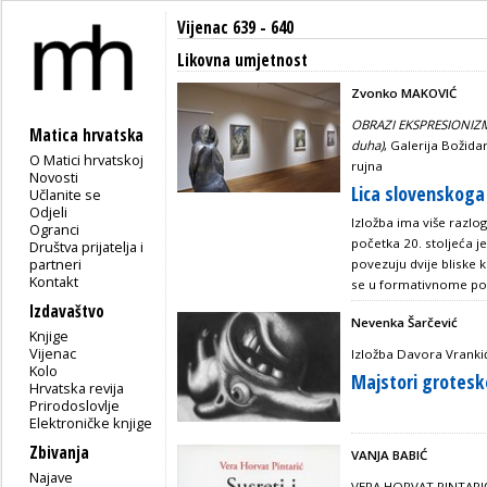
Vijenac 639 - 640
Likovna umjetnost
Zvonko MAKOVIĆ
OBRAZI EKSPRESIONIZMA 
Matica hrvatska
duha)
, Galerija Božida
O Matici hrvatskoj
rujna
Novosti
Lica slovenskoga
Učlanite se
Odjeli
Izložba ima više razlo
Ogranci
početka 20. stoljeća 
Društva prijatelja i
partneri
povezuju dvije bliske k
Kontakt
se u formativnome pogl
Izdavaštvo
Nevenka Šarčević
Knjige
Vijenac
Izložba Davora Vranki
Kolo
Majstori grotesk
Hrvatska revija
Prirodoslovlje
Elektroničke knjige
Zbivanja
VANJA BABIĆ
Najave
VERA HORVAT PINTARI