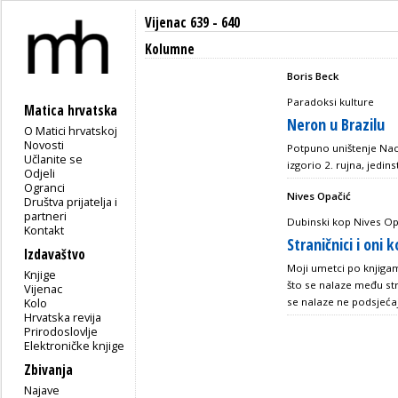
Vijenac 639 - 640
Kolumne
Boris Beck
Paradoksi kulture
Matica hrvatska
Neron u Brazilu
O Matici hrvatskoj
Novosti
Potpuno uništenje Naci
Učlanite se
izgorio 2. rujna, jedi
Odjeli
Ogranci
Nives Opačić
Društva prijatelja i
partneri
Dubinski kop Nives Op
Kontakt
Straničnici i oni k
Izdavaštvo
Moji umetci po knjigam
Knjige
što se nalaze među st
Vijenac
Kolo
se nalaze ne podsjećaj
Hrvatska revija
Prirodoslovlje
Elektroničke knjige
Zbivanja
Najave