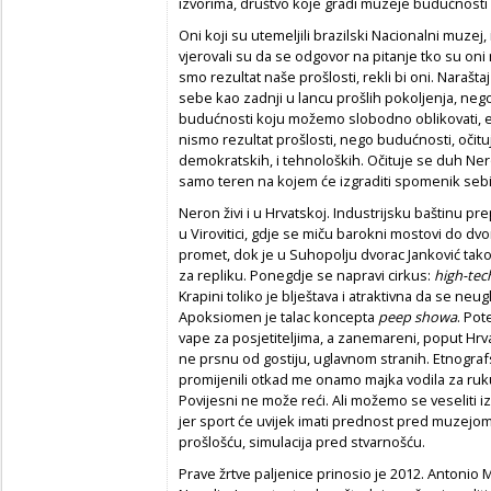
izvorima, društvo koje gradi muzeje budućnosti pr
Oni koji su utemeljili brazilski Nacionalni muzej,
vjerovali su da se odgovor na pitanje tko su oni
smo rezultat naše prošlosti, rekli bi oni. Narašta
sebe kao zadnji u lancu prošlih pokoljenja, neg
budućnosti koju možemo slobodno oblikovati, et
nismo rezultat prošlosti, nego budućnosti, očituje 
demokratskih, i tehnoloških. Očituje se duh Ne
samo teren na kojem će izgraditi spomenik sebi
Neron živi i u Hrvatskoj. Industrijsku baštinu pre
u Virovitici, gdje se miču barokni mostovi do dv
promet, dok je u Suhopolju dvorac Janković tako
za repliku. Ponegdje se napravi cirkus:
high-tec
Krapini toliko je blještava i atraktivna da se neug
Apoksiomen je talac koncepta
peep showa
. Pot
vape za posjetiteljima, a zanemareni, poput Hr
ne prsnu od gostiju, uglavnom stranih. Etnograf
promijenili otkad me onamo majka vodila za ruku
Povijesni ne može reći. Ali možemo se veseliti
jer sport će uvijek imati prednost pred muzejo
prošlošću, simulacija pred stvarnošću.
Prave žrtve paljenice prinosio je 2012. Antonio M