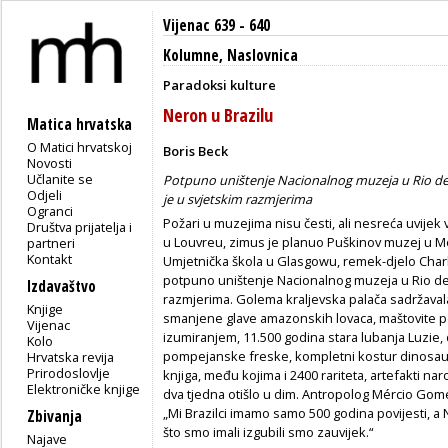
Vijenac 639 - 640
Kolumne
,
Naslovnica
Paradoksi kulture
Neron u Brazilu
Matica hrvatska
O Matici hrvatskoj
Boris Beck
Novosti
Učlanite se
Potpuno uništenje Nacionalnog muzeja u Rio de Jan
Odjeli
je u svjetskim razmjerima
Ogranci
Požari u muzejima nisu česti, ali nesreća uvijek v
Društva prijatelja i
u Louvreu, zimus je planuo Puškinov muzej u Mosk
partneri
Kontakt
Umjetnička škola u Glasgowu, remek-djelo Char
potpuno uništenje Nacionalnog muzeja u Rio de 
Izdavaštvo
razmjerima. Golema kraljevska palača sadržaval
Knjige
smanjene glave amazonskih lovaca, maštovite pe
Vijenac
izumiranjem, 11.500 godina stara lubanja Luzie, d
Kolo
pompejanske freske, kompletni kostur dinosaura
Hrvatska revija
Prirodoslovlje
knjiga, među kojima i 2400 rariteta, artefakti na
Elektroničke knjige
dva tjedna otišlo u dim. Antropolog Mércio Gom
„Mi Brazilci imamo samo 500 godina povijesti, a 
Zbivanja
što smo imali izgubili smo zauvijek.“
Najave