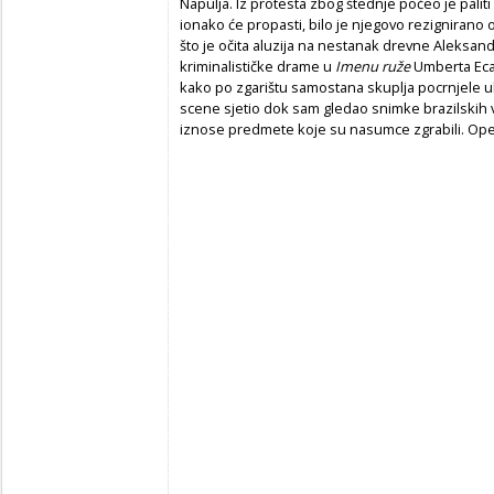
Napulja. Iz protesta zbog štednje počeo je paliti s
ionako će propasti, bilo je njegovo rezignirano o
što je očita aluzija na nestanak drevne Aleksandr
kriminalističke drame u
Imenu ruže
Umberta Eca
kako po zgarištu samostana skuplja pocrnjele ul
scene sjetio dok sam gledao snimke brazilskih 
iznose predmete koje su nasumce zgrabili. Opet 