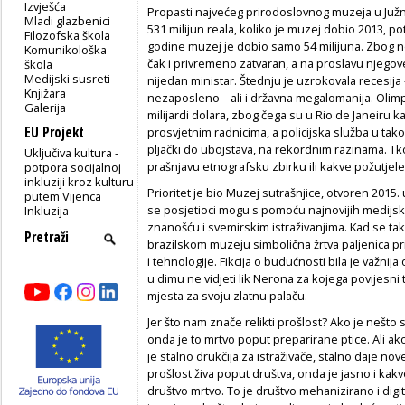
Izvješća
Propasti najvećeg prirodoslovnog muzeja u Južn
Mladi glazbenici
531 milijun reala, koliko je muzej dobio 2013, po
Filozofska škola
godine muzej je dobio samo 54 milijuna. Zbog n
Komunikološka
čak i privremeno zatvaran, a na proslavu njegove
škola
Medijski susreti
nijedan ministar. Štednju je uzrokovala recesija 
Knjižara
nezaposleno – ali i državna megalomanija. Olimpi
Galerija
milijardi dolara, zbog čega su u Rio de Janeiru k
EU Projekt
prosvjetnim radnicima, a policijska služba u tako
pljački do ubojstava, na rekordnim razinama. Tko 
Uključiva kultura -
prašnjavu etnografsku zbirku ili kakve požutjele
potpora socijalnoj
inkluziji kroz kulturu
Prioritet je bio Muzej sutrašnjice, otvoren 2015. 
putem Vijenca
se posjetioci mogu s pomoću najnovijih medijs
Inkluzija
znanošću i svemirskim istraživanjima. Kad se tako
brazilskom muzeju simbolična žrtva paljenica pr
i tehnologije. Fikcija o budućnosti bila je važnija
u dimu ne vidjeti lik Nerona za kojega povijesni 
mjesta za svoju zlatnu palaču.
Jer što nam znače relikti prošlost? Ako je nešto 
onda je to mrtvo poput preparirane ptice. Ali ak
je stalno drukčija za istraživače, stalno daje no
prošlost živa poput društva, onda je jasno i kakvo
društvo mrtvo. To je društvo mehanizirano i digit