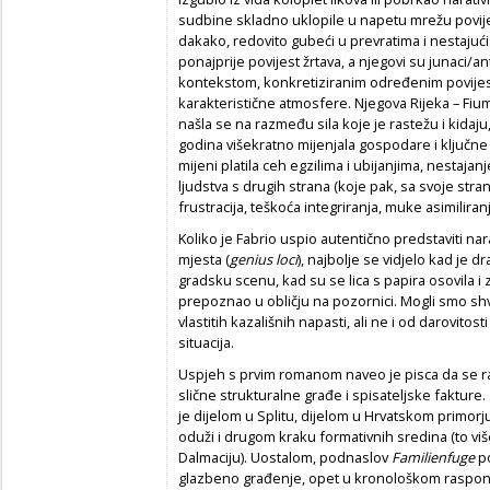
sudbine skladno uklopile u napetu mrežu povijesn
dakako, redovito gubeći u prevratima i nestajući 
ponajprije povijest žrtava, a njegovi su junaci/a
kontekstom, konkretiziranim određenim povije
karakteristične atmosfere. Njegova Rijeka – Fi
našla se na razmeđu sila koje je rastežu i kidaju, 
godina višekratno mijenjala gospodare i ključne 
mijeni platila ceh egzilima i ubijanjima, nestaj
ljudstva s drugih strana (koje pak, sa svoje str
frustracija, teškoća integriranja, muke asimiliranj
Koliko je Fabrio uspio autentično predstaviti na
mjesta (
genius loci
), najbolje se vidjelo kad je d
gradsku scenu, kad su se lica s papira osovila i z
prepoznao u obličju na pozornici. Mogli smo shva
vlastitih kazališnih napasti, ali ne i od darovitost
situacija.
Uspjeh s prvim romanom naveo je pisca da se r
slične strukturalne građe i spisateljske fakture.
je dijelom u Splitu, dijelom u Hrvatskom primorj
oduži i drugom kraku formativnih sredina (to više
Dalmaciju). Uostalom, podnaslov
Familienfuge
po
glazbeno građenje, opet u kronološkom rasponu 