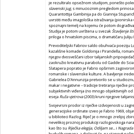
je rezultiralo opsežnom studijom, ponešto pol
slavenski jug
, s minucioznim pregledom prinosa
Quarantottija Gambinija pa do Giannija Stuparich
uvrstiti među imagološka istraživanja (pionirska 
spoznajni temelj na kojemu će potom dograđivat
Studija je potom uvrštena u svezak
Štavljenje št
priloga o hrvatskim piscima, o dramatičaru Juliju
Prevoditeljski Fabriov saldo obuhvaća poeziju Lui
kazališne komade Goldonija i Pirandella, roman
njegov dvosveščani izbor talijanskih pripovjeda
zaokružio kreativnu parabolu od Gadde do Scias
Slatapera popratio je Fabrio opširnim zagovoro
romanske i slavenske kulture. A bavljenje irede
Gabrielea D’Annunzija pretvorilo se u studioznu a
makar i negativne – tradicije tretiranja riječke 
subjektivnih viđenja (no mnogo objektivnijih od 
eseja
Ruža vjetrova
(2003) kruni njegove talijanis
Svojevrsni prodor iz riječke izdvojenosti u zag
generacijske ordinate izveo je Fabrio 1969, obja
u biblioteci Razlog. Riječ je o mnogo zrelijoj zbir
nevelikoj proznoj produkciji razlogovskoga narašta
kao što su
Riječka elegija, Odiljam se...
i
Nagrada
budućih romana, a djelovat će, na stanovit način