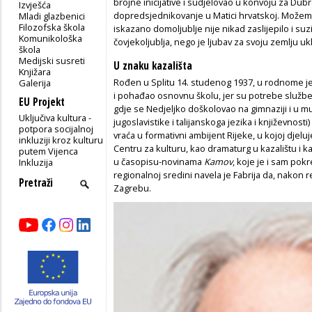
brojne inicijative i sudjelovao u konvoju za Dub
Izvješća
dopredsjednikovanje u Matici hrvatskoj. Možemo
Mladi glazbenici
Filozofska škola
iskazano domoljublje nije nikad zaslijepilo i su
Komunikološka
čovjekoljublja, nego je ljubav za svoju zemlju uk
škola
Medijski susreti
U znaku kazališta
Knjižara
Rođen u Splitu 14. studenog 1937, u rodnome j
Galerija
i pohađao osnovnu školu, jer su potrebe službe 1
EU Projekt
gdje se Nedjeljko doškolovao na gimnaziji i u muzi
Uključiva kultura -
jugoslavistike i talijanskoga jezika i književnost
potpora socijalnoj
vraća u formativni ambijent Rijeke, u kojoj djel
inkluziji kroz kulturu
Centru za kulturu, kao dramaturg u kazalištu i k
putem Vijenca
u časopisu-novinama
Kamov
, koje je i sam pokr
Inkluzija
regionalnoj sredini navela je Fabrija da, nakon 
Zagrebu.