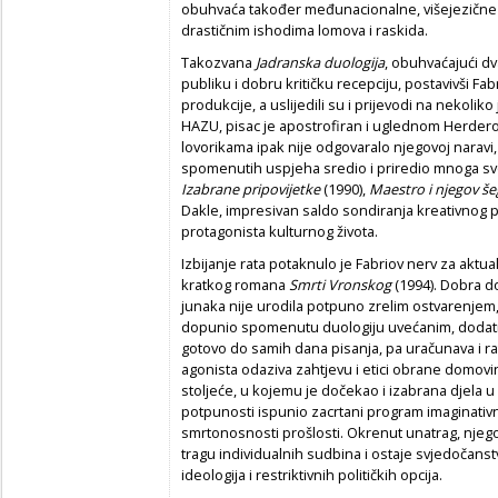
obuhvaća također međunacionalne, višejezične
drastičnim ishodima lomova i raskida.
Takozvana
Jadranska duologija
, obuhvaćajući d
publiku i dobru kritičku recepciju, postavivši F
produkcije, a uslijedili su i prijevodi na nekoli
HAZU, pisac je apostrofiran i uglednom Herde
lovorikama ipak nije odgovaralo njegovoj naravi
spomenutih uspjeha sredio i priredio mnoga s
Izabrane pripovijetke
(1990),
Maestro i njegov še
Dakle, impresivan saldo sondiranja kreativnog p
protagonista kulturnog života.
Izbijanje rata potaknulo je Fabriov nerv za aktua
kratkog romana
Smrti Vronskog
(1994). Dobra d
junaka nije urodila potpuno zrelim ostvarenjem, 
dopunio spomenutu duologiju uvećanim, dodatn
gotovo do samih dana pisanja, pa uračunava i r
agonista odaziva zahtjevu i etici obrane domovi
stoljeće, u kojemu je dočekao i izabrana djela u
potpunosti ispunio zacrtani program imaginativn
smrtonosnosti prošlosti. Okrenut unatrag, njego
tragu individualnih sudbina i ostaje svjedočans
ideologija i restriktivnih političkih opcija.