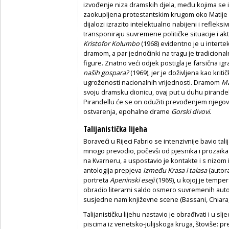
izvođenje niza dramskih djela, među kojima se 
zaokupljena protestantskim krugom oko Matije Vlač
dijalozi izrazito intelektualno nabijeni i refleks
transponiraju suvremene političke situacije i ak
Kristofor Kolumbo
(1968) evidentno je u interte
dramom, a par jednočinki na tragu je tradiciona
figure. Znatno veći odjek postigla je farsična ig
naših gospara?
(1969), jer je doživljena kao kriti
ugroženosti nacionalnih vrijednosti. Dramom
Ma
svoju dramsku dionicu, ovaj put u duhu pirandelov
Pirandellu će se on odužiti prevođenjem njego
ostvarenja, epohalne drame
Gorski divovi
.
Talijanistička lijeha
Boraveći u Rijeci Fabrio se intenzivnije bavio tali
mnogo prevodio, počevši od pjesnika i prozaika tal
na Kvarneru, a uspostavio je kontakte i s nizom is
antologija prepjeva
Između Krasa i talasa
(autora
portreta
Apeninski eseji
(1969), u kojoj je temper
obradio literarni saldo osmero suvremenih auto
susjedne nam književne scene (Bassani, Chiara,
Talijanističku lijehu nastavio je obrađivati i u 
piscima iz venetsko-julijskoga kruga, štoviše: p