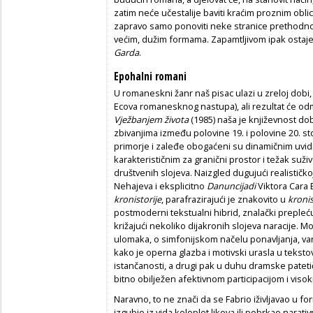
zatim neće učestalije baviti kraćim proznim obli
zapravo samo ponoviti neke stranice prethodno
većim, dužim formama. Zapamtljivom ipak ostaje
Garda
.
Epohalni romani
U romaneskni žanr naš pisac ulazi u zreloj dob
Ecova romanesknog nastupa), ali rezultat će odmah b
Vježbanjem života
(1985) naša je književnost do
zbivanjima između polovine 19. i polovine 20. sto
primorje i zaleđe obogaćeni su dinamičnim uv
karakterističnim za granični prostor i težak suži
društvenih slojeva. Naizgled dugujući realističkoj
Nehajeva i eksplicitno
Danuncijadi
Viktora Cara
kronistorije
, parafrazirajući je znakovito u
kronis
postmoderni tekstualni hibrid, znalački preplećući
križajući nekoliko dijakronih slojeva naracije. M
ulomaka, o simfonijskom načelu ponavljanja, var
kako je operna glazba i motivski urasla u tekstov
istančanosti, a drugi pak u duhu dramske pateti
bitno obilježen afektivnom participacijom i visok
Naravno, to ne znači da se Fabrio iživljavao u f
izgubio iz vida koloplet likova ili pobrkao narati