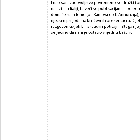
Imao sam zadovoljstvo povremeno se družiti i p
nalazili i u Italiji, baveći se publikacijama i odj
domaće nam teme (od Kamova do D’Annunzija), a
riječkim prigodama književnih prezentacija. Dije
razgovori uvijek bili srdačni i poticajni. Stoga nj
se jedino da nam je ostavio vrijednu baštinu.