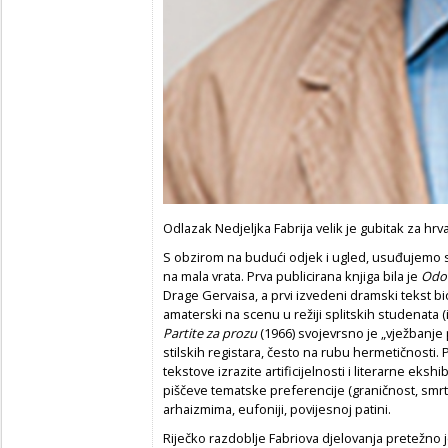
Odlazak Nedjeljka Fabrija velik je gubitak za hrv
S obzirom na budući odjek i ugled, usuđujemo s
na mala vrata. Prva publicirana knjiga bila je
Odor
Drage Gervaisa, a prvi izvedeni dramski tekst b
amaterski na scenu u režiji splitskih studenata (
Partite za prozu
(1966) svojevrsno je „vježbanje p
stilskih registara, često na rubu hermetičnosti. 
tekstove izrazite artificijelnosti i literarne eksh
piščeve tematske preferencije (graničnost, smrt
arhaizmima, eufoniji, povijesnoj patini.
Riječko razdoblje Fabriova djelovanja pretežno je