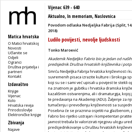
Vijenac 639 - 640
Aktualno
,
In memoriam
,
Naslovnica
Povodom odlaska Nedjeljka Fabrija (Split, 14
2018)
Matica hrvatska
Ludilo povijesti, nevolje ljudskosti
O Matici hrvatskoj
Novosti
Tonko Maroević
Učlanite se
Odjeli
Akademik Nedjeljko Fabrio bio je jedan od naših 
Ogranci
predsjednik Društva hrvatskih književnika i pot
Društva prijatelja i
Smrću Nedjeljka Fabrija hrvatska književnost i k
partneri
Kontakt
suvremenih pisaca izrazite kulture i širokoga sp
koji su se i sami već upisali u povijest te stek
Izdavaštvo
na znatnom je gubitku i hrvatska dramska knjiže
Knjige
kazališnim ostvarenjima, ali i dramaturgija, kojoj
Vijenac
te predavanja na Akademiji (ADU). Žaljenje za njim t
Kolo
tumačenju i prevođenju književnosti sa susjedn
Hrvatska revija
Prirodoslovlje
Posebna će se praznina osjetiti na glazbenom
Elektroničke knjige
Fabrio bio rijetko ustrajan i kompetentan pratite
javnost trebala bi valorizirati njegovu ulogu ured
Zbivanja
predsjednikovanje u Društvu hrvatskih književn
Najave