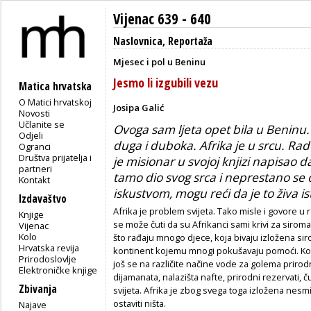
Vijenac 639 - 640
Naslovnica
,
Reportaža
Mjesec i pol u Beninu
Jesmo li izgubili vezu
Matica hrvatska
O Matici hrvatskoj
Josipa Galić
Novosti
Učlanite se
Ovoga sam ljeta opet bila u Beninu.
Odjeli
duga i duboka. Afrika je u srcu. Ra
Ogranci
Društva prijatelja i
je misionar u svojoj knjizi napisao d
partneri
tamo dio svog srca i neprestano se
Kontakt
iskustvom, mogu reći da je to živa is
Izdavaštvo
Afrika je problem svijeta. Tako misle i govore u
Knjige
se može čuti da su Afrikanci sami krivi za siroma
Vijenac
Kolo
što rađaju mnogo djece, koja bivaju izložena siro
Hrvatska revija
kontinent kojemu mnogi pokušavaju pomoći. Konti
Prirodoslovlje
još se na različite načine vode za golema prirodn
Elektroničke knjige
dijamanata, nalazišta nafte, prirodni rezervati, 
Zbivanja
svijeta. Afrika je zbog svega toga izložena nesmil
ostaviti ništa.
Najave