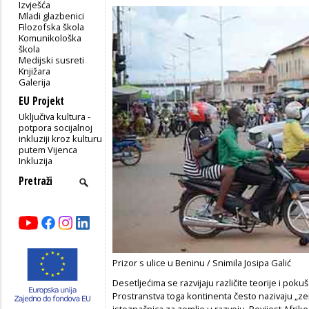
Izvješća
Mladi glazbenici
Filozofska škola
Komunikološka
škola
Medijski susreti
Knjižara
Galerija
EU Projekt
Uključiva kultura -
potpora socijalnoj
inkluziji kroz kulturu
putem Vijenca
Inkluzija
Prizor s ulice u Beninu / Snimila Josipa Galić
Desetljećima se razvijaju različite teorije i pokuš
Prostranstva toga kontinenta često nazivaju „ze
istoznačnica za zemlje u razvoju. Povijest Afrike