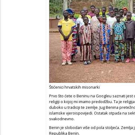
Štićenici hrvatskih misonarki
Prvo što ćete o Beninu na Googleu saznati jest da 
religiji o kojoj mi imamo predodžbu. Ta je religija
duboko u tradiciji te zemlje. Jug Benina pretežno 
islamske vjeroispovijedi. Ostatak otpada na sekt
svakodnevno.
Benin je slobodan više od pola stoljeća. Zemlja 
Republika Benin.