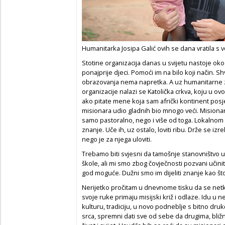
Humanitarka Josipa Galić ovih se dana vratila s 
Stotine organizacija danas u svijetu nastoje oko 
ponajprije djeci. Pomoći im na bilo koji način. Sh
obrazovanja nema napretka. A uz humanitarne 
organizacije nalazi se Katolička crkva, koju u ov
ako pitate mene koja sam afrički kontinent posje
misionara udio gladnih bio mnogo veći. Misionari
samo pastoralno, nego i više od toga. Lokalnom 
znanje. Uče ih, uz ostalo, loviti ribu. Drže se izr
nego je za njega uloviti.
Trebamo biti svjesni da tamošnje stanovništvo u 
škole, ali mi smo zbog čovječnosti pozvani učinit
god moguće. Dužni smo im dijeliti znanje kao što 
Nerijetko pročitam u dnevnome tisku da se netko
svoje ruke primaju misijski križ i odlaze. Idu u ne
kulturu, tradiciju, u novo podneblje s bitno dru
srca, spremni dati sve od sebe da drugima, bliž