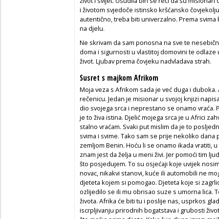
život i svijet. Usudila bih se reći da su misionar
i životom svjedoče istinsko kršćansko čovjekoljubl
autentično, treba biti univerzalno. Prema svima ko
na djelu.
Ne skrivam da sam ponosna na sve te nesebične
doma i sigurnosti u vlastitoj domovini te odlaze u
život. Ljubav prema čovjeku nadvladava strah.
Susret s majkom Afrikom
Moja veza s Afrikom sada je već duga i duboka. 
rečenicu. Jedan je misionar u svojoj knjizi napi
dio svojega srca i neprestano se onamo vraća. 
je to živa istina. Djelić mojega srca je u Africi z
stalno vraćam. Svaki put mislim da je to posljedn
svima i svime. Tako sam se prije nekoliko dana p
zemljom Benin. Hoću li se onamo ikada vratiti,
znam jest da želja u meni živi. Jer pomoći tim lju
što posjedujem. To su osjećaji koje uvijek nosim
novac, nikakvi stanovi, kuće ili automobili ne mo
djeteta kojem si pomogao. Djeteta koje si zagrlio
ozlijedilo se ili mu obrisao suze s umorna lica.
života. Afrika će biti tu i poslije nas, usprkos gl
iscrpljivanju prirodnih bogatstava i grubosti živo