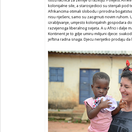
kolonijalne sile, a starosjedioci su stenjali pod
Afrikancima otimali slobodu i prirodna bogatstv
nisu riješeni, samo su zaogrnuti novim ruhom. U
izrabljivanje, umjesto kolonijalnih gospodara doš
razvijenoga liberalnog svijeta. A u Africi i dalje
Kontinent je to gdje umiru milijuni djece: svakod
jeftina radna snaga. Djecu nerijetko prodaju da b