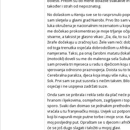
bolesti. Pritom su do mene dolazile svakakve in
također i strah od nepoznatog.
No dolaskom u Keniju sve se to rasprsnulo popu
sam sletjela u glavni grad Nairobi. Prvo što sam v
luka okružena je nacionalnim rezervatom u kojem
me dočekao prokomentirao je moje trljanje očiju. 
stvarne, a taksist je glasno vikao: „Da, da, to su
žirafe dočekaju u zračnoj luci. Žele vam reći: do
od toga trenutka osjećala dobrodošlom u Afriku,
namjerama. Taksi, pa onaj čarobni
matatu
(loka
(motocikl) doveli su me do malenoga sela Subuk
sam provela tri mjeseca u radu s dječicom koju s
vjerovanja odnosno praznovjerja. Doista su to 
Cerebralna paraliza, djeca koja imaju više ruku, 
šok. Prvi sam se put susrela s nečim takvim. Bil
osjećaji i ne uspijeva zadržati suze.
Onda sam se pribrala i rekla sebi da plač neće
hranom i lijekovima, osmijehom, zagrljajem i top
sporo. Svaki dan doimao se jednakim prethodnom,
vraćala u tu franjevačku misiju. Uvijek uz potpor
koji bi napunili moje putne torbe i moje srce. Kao
moj posljednji put. Opraštam se s djecom i afri
će se još dugo slagati i taložiti u mojoj glavi.