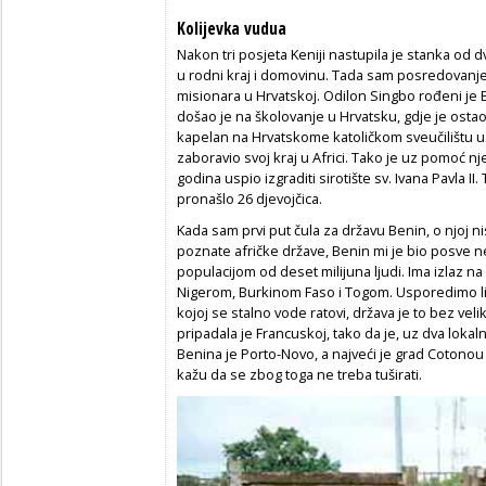
Kolijevka vudua
Nakon tri posjeta Keniji nastupila je stanka od d
u rodni kraj i domovinu. Tada sam posredovanje
misionara u Hrvatskoj. Odilon Singbo rođeni je B
došao je na školovanje u Hrvatsku, gdje je osta
kapelan na Hrvatskome katoličkom sveučilištu u 
zaboravio svoj kraj u Africi. Tako je uz pomoć n
godina uspio izgraditi sirotište sv. Ivana Pavla I
pronašlo 26 djevojčica.
Kada sam prvi put čula za državu Benin, o njoj ni
poznate afričke države, Benin mi je bio posve 
populacijom od deset milijuna ljudi. Ima izlaz na 
Nigerom, Burkinom Faso i Togom. Usporedimo li 
kojoj se stalno vode ratovi, država je to bez vel
pripadala je Francuskoj, tako da je, uz dva lokaln
Benina je Porto-Novo, a najveći je grad Cotonou 
kažu da se zbog toga ne treba tuširati.