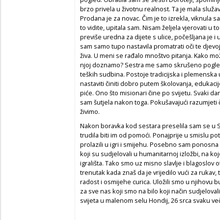
brzo privela u životnu realnost. Ta je mala služav
Prodana je za novac. Čim je to izrekla, viknula s
to vidite, upitala sam. Nisam željela vjerovati u t
previše uredna za dijete s ulice, počešljana je i u
sam samo tupo nastavila promatrati oči te djevo
živa. U meni se rađalo mnoštvo pitanja. Kako mo
njoj doznamo? Sestra me samo skrušeno pogledal
teških sudbina. Postoje tradicijska i plemenska
nastaviti činiti dobro putem školovanja, edukaci
piće. Ono što misionari čine po svijetu. Svaki da
sam šutjela nakon toga. Pokušavajući razumjeti 
živimo.
Nakon boravka kod sestara preselila sam se u Sir
trudila biti im od pomoći. Ponajprije u smislu po
prolazili u igri i smijehu. Posebno sam ponosna
koji su sudjelovali u humanitarnoj izložbi, na ko
igrališta. Tako smo uz misno slavlje i blagoslov otv
trenutak kada znaš da je vrijedilo vući za rukav, tr
radost i osmijehe curica. Uložili smo u njihovu 
za sve nas koji smo na bilo koji način sudjelovali
svijeta u malenom selu Hondij, 26 srca svaku ve