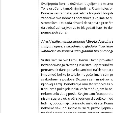
Svu ljepotu Benina doživite nedjeljom na misnome
To je urođeno tamošnjim ljudima. Ritam i ples pre
Ponese vas radost u pokretima tih ljudi. Uklopit
zaborave sve nedaće i poteškoće s kojima se suo
siromaštvo. Tek tada shvatiš da si privilegiran št
da trebaš zahvaljivati za te blagodati. Kao i to 
pomoć potrebna.
Africi i dalje manjka slobode i života dostojna
milijuni djece: svakodnevno gladuju ili su isko
katoličkih misionara udio gladnih bio bi mnog
Vratila sam se ovo ljeto u Benin. I tamo provela 
nezaboravnoga životnog iskustva. I opet suočava
petnaestak dana provela sam kod naših sestar
im pomoći koliko je to bilo moguće. Imala sam p
svakodnevne poslove. Doznala sam mnoštvo nov
njihovoj zemlji. Ponekad je ono što smo vidjeli b
trenucima poželjela neku veću moć kojom bi se to
nekom selu zbog posla. Svojim sam fotoaparato
nisam susrela oči u oči s jednom djevojčicom od s
leđima, poput majki, privinuto malo dijete. Pomisl
nekoliko sekundi učinio mi se taj prizor lijepim. 
pogled. Obratila sam se sestri Doroteji, spominj