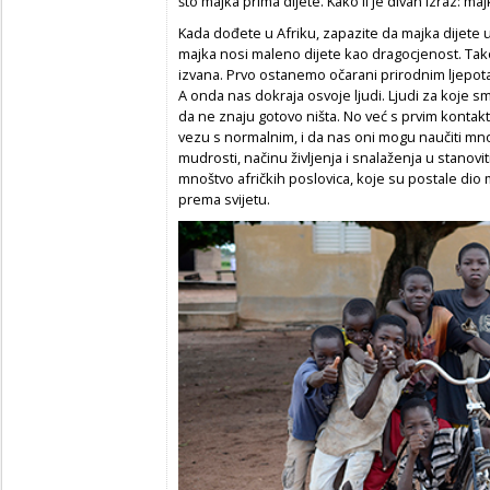
što majka prima dijete. Kako li je divan izraz: majka
Kada dođete u Afriku, zapazite da majka dijete uv
majka nosi maleno dijete kao dragocjenost. Tako
izvana. Prvo ostanemo očarani prirodnim ljepotam
A onda nas dokraja osvoje ljudi. Ljudi za koje sm
da ne znaju gotovo ništa. No već s prvim kont
vezu s normalnim, i da nas oni mogu naučiti mn
mudrosti, načinu življenja i snalaženja u stanovi
mnoštvo afričkih poslovica, koje su postale di
prema svijetu.