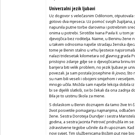
Univerzalni jezik ljubavi
Uz dogovor s velečasnim Odilonom, otputovala sa
gotovo dva mjeseca. Uz pomoć svojih župljana, pr
napunila putne torbe darovima i potrebnim sred
onima u potrebi. Sirotište Ivana Pavla II. u tom 
djevojčica bez roditelja. Naime, u Beninu žene 
u takvim odnosima najviše stradaju ženska djeca,
tome je Benin stalno u vrhu ljestvice najsiromašn
nalazi tridesetak kilometara od glavnog grada Po
pristojno zdanje gdje se o djevojčicama brinu tr
barijera biti velik problem, no jezik ljubavi je u
povezali. Ja sam postala Josephine ili
jovoo
, što
su nam bili veseli i obojeni smijehom i veselje
mnogo učila. Možda sam najviše lekcija dobila iz 
bi se dijelili slatkiši, svi bi čekali da ona zadnj
Bila je to uistinu škola za mene.
S dolaskom u Benin doznajem da tamo žive tri č
život posvetile pomaganju najmanjima, odbačeni
žene. Sestra Doroteja Dundjer i sestra Maristela 
godina, a sestra Jacinta Petrović pridružila im s
zdravstvene tegobe učinile da ih upoznam. Kad s
novi svijet. Tim službenicama Božjim put nije bio