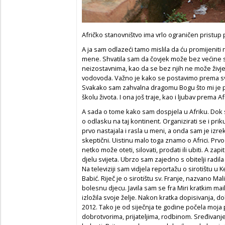
Afričko stanovništvo ima vrlo ograničen pristup pi
A ja sam odlazeći tamo mislila da ću promijeniti n
mene. Shvatila sam da čovjek može bez većine s
neizostavnima, kao da se bez njih ne može živjeti
vodovoda. Važno je kako se postavimo prema s
Svakako sam zahvalna dragomu Bogu što mi je pr
školu života. I ona još traje, kao i ljubav prema A
A sada o tome kako sam dospjela u Afriku. Dok sa
o odlasku na taj kontinent. Organizirati se i priku
prvo nastajala i rasla u meni, a onda sam je izrekla
skeptični. Uistinu malo toga znamo o Africi. Prv
netko može oteti, silovati, prodati ili ubiti. A za
djelu svijeta. Ubrzo sam zajedno s obitelji radil
Na televiziji sam vidjela reportažu o sirotištu u 
Babić. Riječ je o sirotištu sv. Franje, nazvano M
bolesnu djecu. Javila sam se fra Miri kratkim mai
izložila svoje želje. Nakon kratka dopisivanja, 
2012. Tako je od siječnja te godine počela moja 
dobrotvorima, prijateljima, rodbinom. Sređivanje 