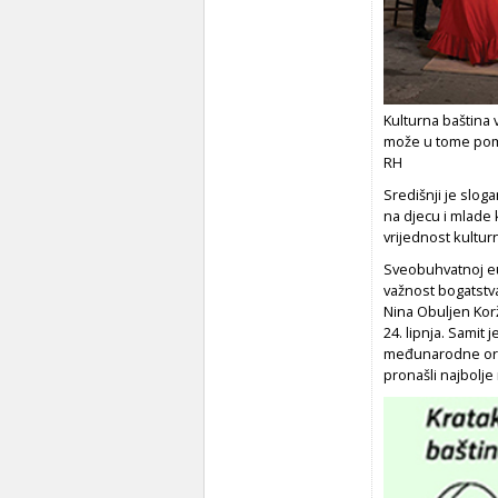
Kulturna baština v
može u tome pomoć
RH
Središnji je slog
na djecu i mlade 
vrijednost kultur
Sveobuhvatnoj eur
važnost bogatstva 
Nina Obuljen Korž
24. lipnja. Samit 
međunarodne orga
pronašli najbolje