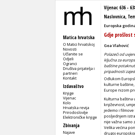
Vijenac 636 - 63
Naslovnica
,
Te
Europska godina
Gdje prošlost
Matica hrvatska
O Matici hrvatskoj
Gea Vlahović
Novosti
Učlanite se
Polazeći od uvjer
Odjeli
ključna za europs
Ogranci
baštine potaknuti
Društva prijatelja i
pripadnosti zajed
partneri
Kontakt
Odlukom Europsk
kulturne baštine, 
Izdavaštvo
Europe nizom pro
Knjige
Vijenac
Kulturna baština
Kolo
književnost, umje
Hrvatska revija
jedemo i filmove
Prirodoslovlje
posljednjem istr
Elektroničke knjige
nije važna samo za
Zbivanja
Velika većina pono
Najave
drugoj europskoj 