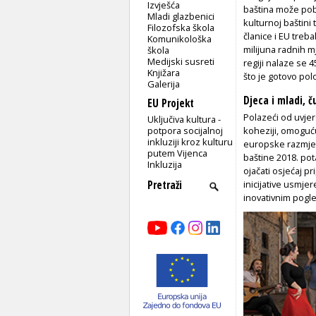
Izvješća
baština može pobo
Mladi glazbenici
kulturnoj baštini
Filozofska škola
članice i EU treba
Komunikološka
milijuna radnih m
škola
Medijski susreti
regiji nalaze se
Knjižara
što je gotovo pol
Galerija
Djeca i mladi, č
EU Projekt
Polazeći od uvjer
Uključiva kultura -
potpora socijalnoj
koheziji, omoguću
inkluziji kroz kulturu
europske razmjene
putem Vijenca
baštine 2018. pota
Inkluzija
ojačati osjećaj p
inicijative usmje
inovativnim pogl