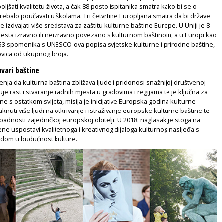
ljšati kvalitetu života, a čak 88 posto ispitanika smatra kako bi se o
 trebalo poučavati u školama. Tri četvrtine Europljana smatra da bi države
le izdvajati više sredstava za zaštitu kulturne baštine Europe. U Uniji je 8
jesta izravno ili neizravno povezano s kulturnom baštinom, a u Europi kao
 453 spomenika s UNESCO-ova popisa svjetske kulturne i prirodne baštine,
ovica od ukupnog broja.
uvari baštine
enja da kulturna baština zbližava ljude i pridonosi snažnijoj društvenoj
je rast i stvaranje radnih mjesta u gradovima i regijama te je ključna za
 s ostatkom svijeta, misija je inicijative Europska godina kulturne
knuti više ljudi na otkrivanje i istraživanje europske kulturne baštine te
ripadnosti zajedničkoj europskoj obitelji. U 2018. naglasak je stoga na
rene uspostavi kvalitetnoga i kreativnog dijaloga kulturnog nasljeđa s
edom u budućnost kulture.