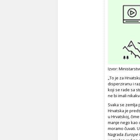
Izvor: Ministarst
„To je za Hrvatsk
disperziranu i ra
koji se rade sa st
ne bi imali nikakv
Svaka se zemlja p
Hrvatska je preds
u Hrvatskoj, čime
manje nego kao d
moramo čuvati. U 
Nagrada
Europe 