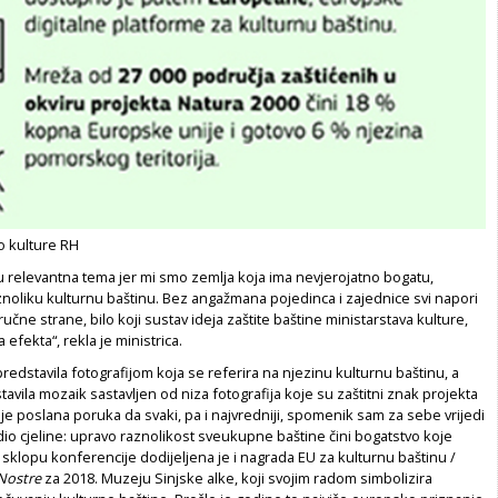
vo kulture RH
u relevantna tema jer mi smo zemlja koja ima nevjerojatno bogatu,
znoliku kulturnu baštinu. Bez angažmana pojedinca i zajednice svi napori
ručne strane, bilo koji sustav ideja zaštite baštine ministarstava kulture,
a efekta“, rekla je ministrica.
redstavila fotografijom koja se referira na njezinu kulturnu baštinu, a
tavila mozaik sastavljen od niza fotografija koje su zaštitni znak projekta
 je poslana poruka da svaki, pa i najvredniji, spomenik sam za sebe vrijedi
io cjeline: upravo raznolikost sveukupne baštine čini bogatstvo koje
sklopu konferencije dodijeljena je i nagrada EU za kulturnu baštinu /
Nostre
za 2018. Muzeju Sinjske alke, koji svojim radom simbolizira