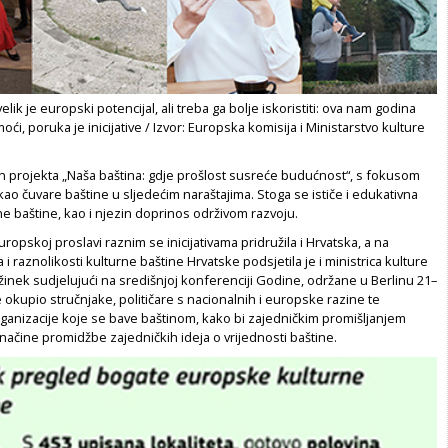
elik je europski potencijal, ali treba ga bolje iskoristiti: ova nam godina
i, poruka je inicijative / Izvor: Europska komisija i Ministarstvo kulture
an projekta „Naša baština: gdje prošlost susreće budućnost“, s fokusom
kao čuvare baštine u sljedećim naraštajima. Stoga se ističe i edukativna
ne baštine, kao i njezin doprinos održivom razvoju.
opskoj proslavi raznim se inicijativama pridružila i Hrvatska, a na
i raznolikosti kulturne baštine Hrvatske podsjetila je i ministrica kulture
inek sudjelujući na središnjoj konferenciji Godine, održane u Berlinu 21–
je okupio stručnjake, političare s nacionalnih i europske razine te
nizacije koje se bave baštinom, kako bi zajedničkim promišljanjem
 načine promidžbe zajedničkih ideja o vrijednosti baštine.