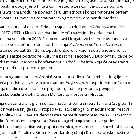
čuvanju kulturne baštine. Prošle je godine to najviše europsko priznanje
e baštine dodijeljeno Hrvatskom restauratorskom zavodu za obnovu
a u Starom Brodu, te povjesničaru umjetnosti i konzervatoru te bivšem
avnatelju Hrvatskog restauratorskog zavoda Ferdinandu Mederu.
vanje u Hrvatskoj započelo je u siječnju izložbom
Vlaho Bukovac 1/3 –
e 1877–1893.
u Klovićevim dvorima. Među važnijim događanjima i
ojima se tijekom 2018. želi predstaviti bogatstvo i raznolikost hrvatske
 ističe se i međunarodna konferencija
Podvodna kulturna baština u
ja će se održati 25. i 26. listopada u Zadru, a kojom se žele identificirati
 pitanja zaštite podvodne kulturne baštine. Također, u Dubrovniku će se od
 održati međunarodna konferencija
Najbolji u baštini
, koja će predstaviti
 projekte u protekloj godini.
van program u pulskoj Areni 6. srpnja priredio je Ansambl Lado gdje se
ljeća predstavio s novim programom
Ideju regruti
, inspiriranim pričama o
nja mladića u vojsku. Tom prigodom, Lado je prvi put u povijesti
icijsku baštinu otoka Cresa i Murtera te moravskih Hrvata.
a uvrštena u program su i 52. međunarodna smotra folklora (Zagreb, 18–
ec hrvatske knjige (15. listopada–15. studenoga), 5. međunarodni festival
a Split – MFAF (8–9. studenoga) te Prvi međunarodni muzejski Hackathon:
ku fotobaštinu!, koji se održava u Zagrebu tijekom čitave godine.
ik broj manjih aktivnosti, poput radionica, prezentacija, stručnih obilazaka,
i, dio kojih će biti uvršten u kalendar događanja Dana europske baštine