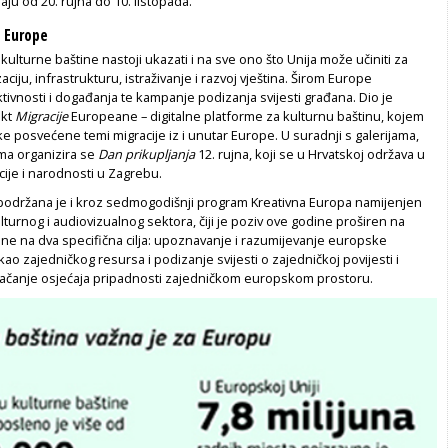
jaju od 20. rujna do 10. listopada.
 Europe
ulturne baštine nastoji ukazati i na sve ono što Unija može učiniti za
zaciju, infrastrukturu, istraživanje i razvoj vještina. Širom Europe
ktivnosti i događanja te kampanje podizanja svijesti građana. Dio je
ekt
Migracije
Europeane – digitalne platforme za kulturnu baštinu, kojem
irke posvećene temi migracije iz i unutar Europe. U suradnji s galerijama,
ima organizira se
Dan prikupljanja
12. rujna, koji se u Hrvatskoj održava u
acije i narodnosti u Zagrebu.
 podržana je i kroz sedmogodišnji program Kreativna Europa namijenjen
lturnog i audiovizualnog sektora, čiji je poziv ove godine proširen na
ne na dva specifična cilja: upoznavanje i razumijevanje europske
kao zajedničkog resursa i podizanje svijesti o zajedničkoj povijesti i
 jačanje osjećaja pripadnosti zajedničkom europskom prostoru.