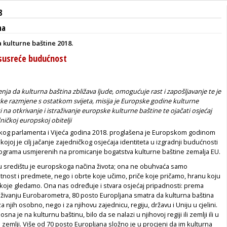
8
ma
 kulturne baštine 2018.
 susreće budućnost
enja da kulturna baština zbližava ljude, omogućuje rast i zapošljavanje te je
ke razmjene s ostatkom svijeta, misija je Europske godine kulturne
 na otkrivanje i istraživanje europske kulturne baštine te ojačati osjećaj
ničkoj europskoj obitelji
og parlamenta i Vijeća godina 2018. proglašena je Europskom godinom
kojoj je cilj jačanje zajedničkog osjećaja identiteta u izgradnji budućnosti
grama usmjerenih na promicanje bogatstva kulturne baštine zemalja EU.
 u središtu je europskoga načina života; ona ne obuhvaća samo
tnost i predmete, nego i obrte koje učimo, priče koje pričamo, hranu koju
 koje gledamo. Ona nas određuje i stvara osjećaj pripadnosti: prema
aživanju Eurobarometra, 80 posto Europljana smatra da kulturna baština
 njih osobno, nego i za njihovu zajednicu, regiju, državu i Uniju u cjelini.
sna je na kulturnu baštinu, bilo da se nalazi u njihovoj regiji ili zemlji ili u
zemlji. Više od 70 posto Europljana složno je u procjeni da im kulturna