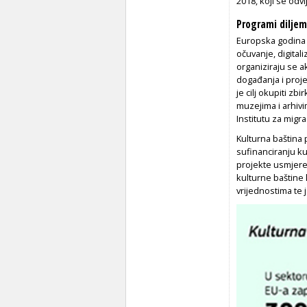
2018, koji se odvi
Programi diljem
Europska godina k
očuvanje, digitali
organiziraju se a
događanja i proj
je cilj okupiti zb
muzejima i arhiv
Institutu za migr
Kulturna baština
sufinanciranju ku
projekte usmjere
kulturne baštine 
vrijednostima te