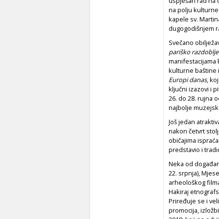
uspješan rad na o
na polju kulturn
kapele sv. Martin
dugogodišnjem r
Svečano obilježa
pariško razdoblj
manifestacijama k
kulturne baštine
Europi danas
, ko
ključni izazovi i
26. do 28. rujna
najbolje muzejske
Još jedan atrakti
nakon četvrt sto
običajima ispraća
predstavio i trad
Neka od događanj
22. srpnja), Mjes
arheološkog film
Hakiraj etnografs
Priređuje se i vel
promocija, izložb