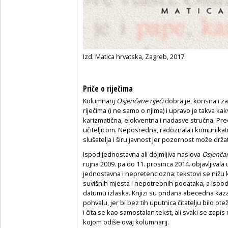
Izd. Matica hrvatska, Zagreb, 2017.
Priče o riječima
Kolumnarij
Osjenčane riječi
dobra je, korisna i za
riječima (i ne samo o njima) i upravo je takva kakv
karizmatična, elokventna i nadasve stručna. P
učiteljicom. Neposredna, radoznala i komunikativ
slušatelja i širu javnost jer pozornost može drža
Ispod jednostavna ali dojmljiva naslova
Osjenčan
rujna 2009. pa do 11. prosinca 2014. objavljivala
jednostavna i nepretenciozna: tekstovi se nižu kr
suvišnih mjesta i nepotrebnih podataka, a ispo
datumu izlaska. Knjizi su pridana abecedna kaza
pohvalu, jer bi bez tih uputnica čitatelju bilo ot
i čita se kao samostalan tekst, ali svaki se zapis 
kojom odiše ovaj kolumnarij.