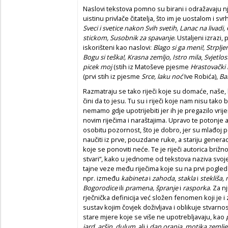
Naslovi tekstova pomno su birani i odražavaju nj
uistinu privlače čitatelja, što im je uostalom i svr
Sveci i svetice nakon Svih svetih, Lanac na livad
stickom, Susobnik za spavanje
. Ustaljeni izrazi,
iskorišteni kao naslovi:
Blago si ga meni!, Strplje
Bogu si teška!, Krasna zemljo, Istro mila
,
Svjetlost
picek moj
(stih iz Matoševe pjesme
Hrastovački
(prvi stih iz pjesme
Srce, laku noć
Ive Robića),
Ba
Razmatraju se tako riječi koje su domaće, naše, 
čini da to jesu. Tu su i riječi koje nam nisu tako 
nemamo gdje upotrijebiti jer ih je pregazilo vrij
novim riječima i naraštajima. Upravo te potonje 
osobitu pozornost, što je dobro, jer su mlađoj 
naučiti iz prve, pouzdane ruke, a stariju generac
koje se ponoviti neće. Te je riječi autorica brižn
stvari“, kako u jednome od tekstova naziva svoje
tajne veze među riječima koje su na prvi pogle
npr. između
kabineta
i
zahoda
,
stakla
i
stekliša
Bogorodice
ili
pramena, špranje
i
rasporka
. Za n
rječnička definicija već složen fenomen koji je i 
sustav kojim čovjek doživljava i oblikuje stvarno
stare mjere koje se više ne upotrebljavaju, kao
jard, aršin, dulum,
ali i
dan oranja, motika zemlje 