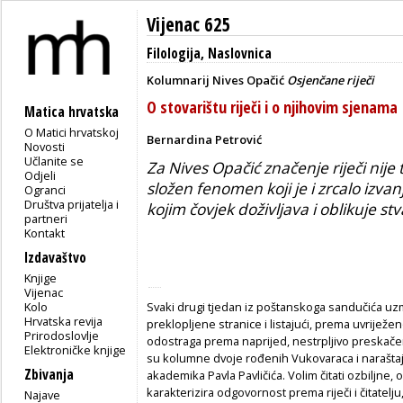
Vijenac 625
Filologija
,
Naslovnica
Kolumnarij Nives Opačić
Osjenčane riječi
O stovarištu riječi i o njihovim sjenama
Matica hrvatska
O Matici hrvatskoj
Bernardina Petrović
Novosti
Učlanite se
Za Nives Opačić značenje riječi nije 
Odjeli
složen fenomen koji je i zrcalo izvan
Ogranci
Društva prijatelja i
kojim čovjek doživljava i oblikuje st
partneri
Kontakt
Izdavaštvo
Knjige
Vijenac
Kolo
Svaki drugi tjedan iz poštanskoga sandučića 
Hrvatska revija
preklopljene stranice i listajući, prema uvriježen
Prirodoslovlje
odostraga prema naprijed, nestrpljivo preskačem 
Elektroničke knjige
su kolumne dvoje rođenih Vukovaraca i naraštaj
Zbivanja
akademika Pavla Pavličića. Volim čitati ozbiljn
karakterizira odgovornost prema riječi i čitatel
Najave