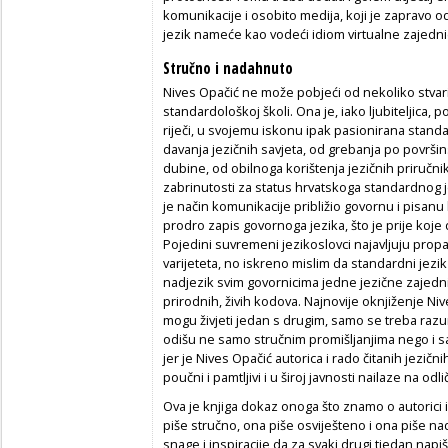
komunikacije i osobito medija, koji je zapravo od
jezik nameće kao vodeći idiom virtualne zajedni
Stručno i nadahnuto
Nives Opačić ne može pobjeći od nekoliko stvari 
standardološkoj školi. Ona je, iako ljubiteljica, po
riječi, u svojemu iskonu ipak pasionirana stand
davanja jezičnih savjeta, od grebanja po površinsk
dubine, od obilnoga korištenja jezičnih priručnik
zabrinutosti za status hrvatskoga standardnog
je način komunikacije približio govornu i pisan
prodro zapis govornoga jezika, što je prije koje
Pojedini suvremeni jezikoslovci najavljuju pro
varijeteta, no iskreno mislim da standardni jezi
nadjezik svim govornicima jedne jezične zajedn
prirodnih, živih kodova. Najnovije oknjiženje Nive
mogu živjeti jedan s drugim, samo se treba razum
odišu ne samo stručnim promišljanjima nego i sa
jer je Nives Opačić autorica i rado čitanih jezičnih
poučni i pamtljivi i u široj javnosti nailaze na odl
Ova je knjiga dokaz onoga što znamo o autorici i
piše stručno, ona piše osviješteno i ona piše n
snage i inspiracije da za svaki drugi tjedan napi