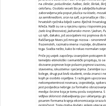
na
cilindar, polucilindar, halbec, šešir, škrlak, škr
celofanu. Osobito veseli što je zabilježila kulinar
zaboravljena jela poput
plućica na kiselo, mozak
sa semlknedlom, srce na saft
, a pronašla je i što
hrvatskih rječnika bilježi samo
Rječnik hrvatskog
Krleža. Našli su se u njezinu opisu i toponimi p
(selo kraj Brezovice), Jadransko more / Jadran, Pa
uz njih, dakako, još asocijativni niz pojmova d
Raščlanjuje Nives još mnogo nizova – sinonimni
frazemskih, razmatra imena i nazivlje, društven
toga. Svašta nešto, kako bi rekao normalan svije
Priče joj uvijek započinju izvanjskim poticajem i
temeljito etimološki i semantički propituju, to se
dozvane pojmove koje polazni pojmovi izazovu, 
stavovima, iskustvima i sjećanjima. Zanimljivi su 
kolege, drugi put bivši studenti, onda znanci i ne
kojih je osobito osjetljiva. S razlogom upozorav
nekompetentnost novinara, izvjestitelja, spikera 
jest posljedica nebrige za formalno obrazovanje
medija i brzine koja je tomu poslu svojstvena. 
vidljiva sklonost olabavljivanju pa i uklanjanju g
pisanim formama krajnja ekonomizacija izraza ka
protočnost. Tomu treba dodati i golem utjecaj e