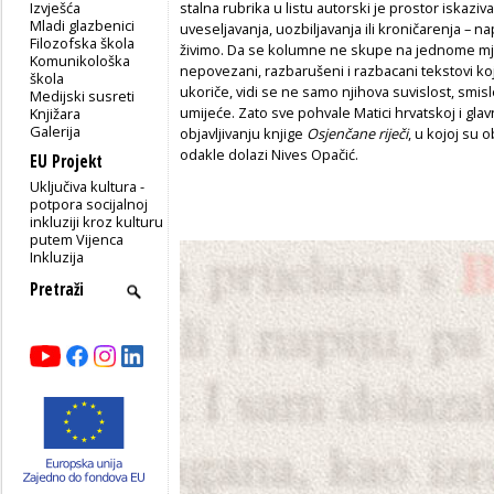
Izvješća
stalna rubrika u listu autorski je prostor iskaziv
Mladi glazbenici
uveseljavanja, uozbiljavanja ili kroničarenja – n
Filozofska škola
živimo. Da se kolumne ne skupe na jednome mjest
Komunikološka
nepovezani, razbarušeni i razbacani tekstovi koj
škola
ukoriče, vidi se ne samo njihova suvislost, smi
Medijski susreti
umijeće. Zato sve pohvale Matici hrvatskoj i gl
Knjižara
Galerija
objavljivanju knjige
Osjenčane riječi
, u kojoj su 
odakle dolazi Nives Opačić.
EU Projekt
Uključiva kultura -
potpora socijalnoj
inkluziji kroz kulturu
putem Vijenca
Inkluzija