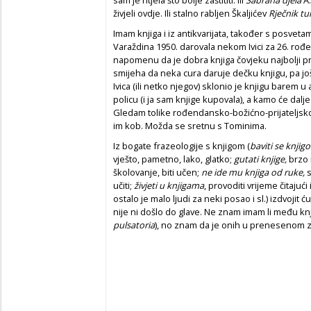
živjeli ovdje. Ili stalno rabljen Škaljićev
Rječnik t
Imam knjiga i iz antikvarijata, također s posvet
Varaždina 1950. darovala nekom Ivici za 26. ro
napomenu da je dobra knjiga čovjeku najbolji prij
smijeha da neka cura daruje dečku knjigu, pa jo
Ivica (ili netko njegov) sklonio je knjigu barem u
policu (i ja sam knjige kupovala), a kamo će dalj
Gledam tolike rođendansko-božićno-prijateljsko
im kob. Možda se sretnu s Tominima.
Iz bogate frazeologije s knjigom (
baviti
se
knjig
vješto, pametno, lako, glatko;
gutati knjige,
brzo 
školovanje, biti učen;
ne ide mu knjiga od ruke,
s
učiti;
živjeti u knjigama
,
provoditi vrijeme čitajući 
ostalo je malo ljudi za neki posao i sl.) izdvojit
nije ni došlo do glave. Ne znam imam li među k
pulsatoria
), no znam da je onih u prenesenom 