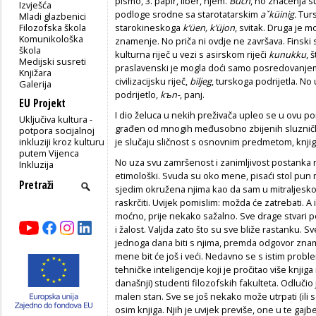
pismo, 3. papir, liber, njem.
Buch
,
no značenja su
Izvješća
podloge srodne sa starotatarskim
aˇküinig.
Turs
Mladi glazbenici
Filozofska škola
starokineskoga
k’üen, k’üjon
,
svitak. Druga je 
Komunikološka
znamenje. No priča ni ovdje ne završava. Finski s
škola
kulturna riječ u vezi s asirskom riječi
kunuk­ku
,
š
Medijski susreti
praslavenski je mogla doći samo posredovanjem
Knjižara
civilizacijsku riječ,
biljeg
,
turskoga podrijetla. No 
Galerija
podrijetlo,
k
ъn-
,
panj.
EU Projekt
I dio želuca u nekih preživača upleo se u ovu por
Uključiva kultura -
građen od mnogih međusobno zbijenih sluzničko-
potpora socijalnoj
inkluziji kroz kulturu
je slučaju sličnost s osnovnim predmetom, knj
putem Vijenca
No uza svu zamršenost i zanimljivost postanka r
Inkluzija
etimološki. Svuda su oko mene, pisaći stol pun mi
sjedim okružena njima kao da sam u mitraljesk
raskrčiti. Uvijek pomislim: možda će zatrebati. A
moćno, prije nekako sažalno. Sve drage stvari p
i žalost. Valjda zato što su sve bliže rastanku. S
jednoga dana biti s njima, premda odgovor znam. 
mene bit će još i veći. Nedavno se s istim prob
tehničke inteligencije koji je pročitao više knjiga
današnji) studenti filozofskih fakulteta. Odlučio 
malen stan. Sve se još nekako može utrpati (ili s
osim knjiga. Njih je uvijek previše, one u te gaj