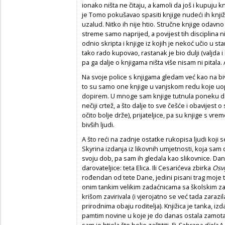
ionako ništa ne čitaju, a kamoli da još i kupuju
je Tomo pokušavao spasiti knjige nudeći ih knjiž
uzalud. Nitko ih nije htio. Stručne knjige odavno
streme samo naprijed, a povijest tih disciplina 
odnio skripta i knjige iz kojih je nekoć učio u st
tako rado kupovao, rastanak je bio dulji (valjda i 
pa ga dalje o knjigama ništa više nisam ni pitala. 
Na svoje police s knjigama gledam već kao na biv
to su samo one knjige u vanjskom redu koje uopće
dopirem. U mnoge sam knjige tutnula poneku da
nečiji crtež, a što dalje to sve češće i obavijes
očito bolje drže), prijateljice, pa su knjige s v
bivših ljudi.
A što reći na zadnje ostatke rukopisa ljudi koji
Skyrina
izdanja iz likovnih umjetnosti, koja sam
svoju dob, pa sam ih gledala kao slikovnice. Dana
darovateljice: teta Elica. Ili Cesarićeva zbirka
Osvi
rođendan od tete Dane, jedini pisani trag moje t
onim tankim velikim zadaćnicama sa školskim z
krišom zavirivala (i vjerojatno se već tada zaraz
prirodnima obaju roditelja). Knjižica je tanka, 
pamtim novine u koje je do danas ostala zamota
sam je htjela što bolje zaštititi. Ili
Sabrana djela
A