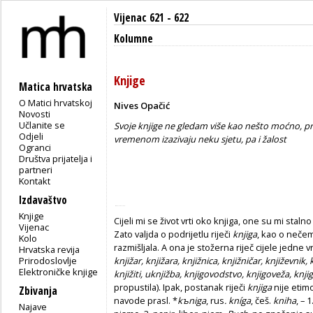
Vijenac 621 - 622
Kolumne
Knjige
Matica hrvatska
O Matici hrvatskoj
Nives Opačić
Novosti
Učlanite se
Svoje knjige ne gledam više kao nešto moćno, pri
Odjeli
vremenom izazivaju neku sjetu, pa i žalost
Ogranci
Društva prijatelja i
partneri
Kontakt
Izdavaštvo
Knjige
Cijeli mi se život vrti oko knjiga, one su mi staln
Vijenac
Zato valjda o podrijetlu riječi
knjiga
, kao o neče
Kolo
razmišljala. A ona je stožerna riječ cijele jedne v
Hrvatska revija
Prirodoslovlje
knjižar, knjižara, knjižnica, knjižničar, književnik, 
Elektroničke knjige
knjižiti, uknjižba, knjigovodstvo, knjigoveža, knj
propustila). Ipak, postanak riječi
knjiga
nije etim
Zbivanja
navode prasl. *
k
ъniga
,
rus
. kníga
,
češ.
kniha
,
– 1
Najave