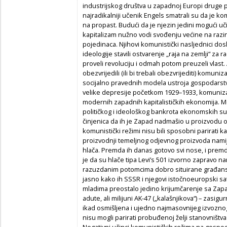
industrijskog društva u zapadnoj Europi druge po
najradikalniji učenik Engels smatrali su da je 
na propast. Budući da je njezin jedini mogući uč
kapitalizam nužno vodi svođenju većine na razin
pojedinaca. Njihovi komunistički nasljednici dosl
ideologije stavili ostvarenje „raja na zemlji“ za r
proveli revoluciju i odmah potom preuzeli vlast. 
obezvrijedili (ili bi trebali obezvrijediti) komu
socijalno pravednih modela ustroja gospodarstva
velike depresije početkom 1929–1933, komuniz
modernih zapadnih kapitalističkih ekonomija. Mo
političkog i ideološkog bankrota ekonomskih s
činjenica da ih je Zapad nadmašio u proizvodu o
komunistički režimi nisu bili sposobni parirati k
proizvodnji temeljnog odjevnog proizvoda nami
hlača. Premda ih danas gotovo svi nose, i premda
je da su hlače tipa Levi’s 501 izvorno zapravo n
razuzdanim potomcima dobro situirane građanske 
jasno kako ih SSSR i njegovi istočnoeuropski sat
mladima preostalo jedino krijumčarenje sa Zapa
adute, ali milijuni AK-47 („kalašnjikova“) – zasi
ikad osmišljena i ujedno najmasovnijeg izvozn
nisu mogli parirati probuđenoj želji stanovništ
Negativni učinci komunističkih režima na gospod