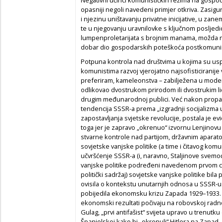
opasniji negoli navedeni primjer otkriva. Zasig
i njezinu uništavanju privatne inicijative, u za
te u njegovanju uravnilovke s ključnom posljed
lumpenproletarijata s brojnim manama, možda na
dobar dio gospodarskih poteškoća postkomunist
Potpuna kontrola nad društvima u kojima su usp
komunistima razvoj vjerojatno najsofisticiranije 
preferiram, kameleonstva – zabilježena u mode
odlikovao dvostrukom prirodom ili dvostrukim l
drugim međunarodnoj publici. Već nakon propas
tendencija SSSR-a prema „izgradnji socijalizma u
zapostavljanja svjetske revolucije, postala je e
toga jer je zapravo „okrenuo“ izvornu Lenjinovu
stvarne kontrole nad partijom, državnim aparatom 
sovjetske vanjske politike (a time i čitavog kom
učvršćenje SSSR-a (i, naravno, Staljinove svemoći
vanjske politike podređeni navedenom prvom cilju.
politički sadržaj) sovjetske vanjske politike bil
ovisila o kontekstu unutarnjih odnosa u SSSR-u. 
pobijedila ekonomsku krizu Zapada 1929–1933. 
ekonomski rezultati počivaju na robovskoj rad
Gulag, „prvi antifašist“ svijeta upravo u trenutku
Španjolskoj kako bi „okrenuli“ Hitlera na Zapad, 