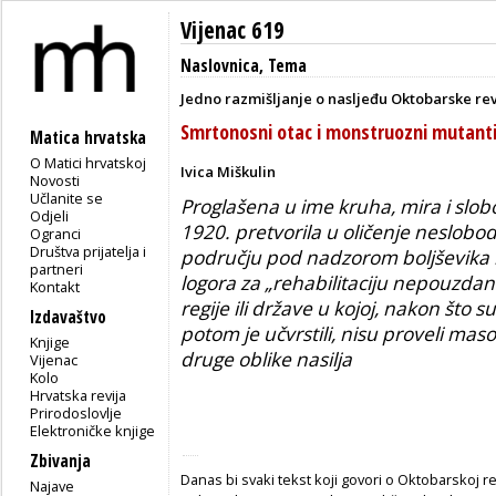
Vijenac 619
Naslovnica
,
Tema
Jedno razmišljanje o nasljeđu Oktobarske re
Smrtonosni otac i monstruozni mutant
Matica hrvatska
O Matici hrvatskoj
Ivica Miškulin
Novosti
Učlanite se
Proglašena u ime kruha, mira i slob
Odjeli
1920. pretvorila u oličenje neslobod
Ogranci
Društva prijatelja i
području pod nadzorom boljševika bi
partneri
logora za „rehabilitaciju nepouzda
Kontakt
regije ili države u kojoj, nakon što s
Izdavaštvo
potom je učvrstili, nisu proveli maso
Knjige
druge oblike nasilja
Vijenac
Kolo
Hrvatska revija
Prirodoslovlje
Elektroničke knjige
Zbivanja
Danas bi svaki tekst koji govori o Oktobarskoj re
Najave