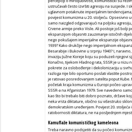
percepciji o miroljubivosti, komunistički su reži
ustručavali često izvršiti agresiju na susjede. I
uglavnom potaknute imperijalnim tendencijama, k
povijest komunizma u 20. stoljeću. Opsesivno u
samo naizgled odgovarajući na poljsku agresiju, 
Crvene armije preko Visle. Ali postoje još bolji 
ekspanzijom objasniti zauzimanje istočnih dijel
nego pokušajem imperijalne ekspanzije objasn
1939? Kako drukčije nego imperijalnom ekspanzi
Besarabije i Bukovine u srpnju 1940? I, naravno, 
invaziju Južne Koreje koju su poduzeli njegovi sj
Konačno, tijekom Hladnog rata, SSSR je u nizu n
pokrete za oslobođenje i dekolonizaciju u svrh
razloga nije bilo oportuno poslati vlastite postroj
je ratovao posredovanjem satelita poput Kube. 
početak kraja komunizma u Europi počeo upra
SSSR-a na Afganistan 1979. Sve navedeno samo 
kao što bi trebalo biti dobro poznato, države k
neka vrsta diktature, obično su višestruko sklon
demokratskim uređenjem. Povijest 20. stoljeća i
ratobornosti diktatura, ne na posljednjem mjest
Kamuflaže komunističkog kameleona
Treba naravno podsjetiti da su počeci komunizm