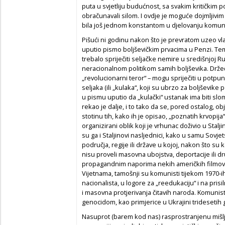
puta u svjetliju budućnost, sa svakim kritičkim
obračunavali silom. I ovdje je moguće dojmljivi
bila još jednom konstantom u djelovanju komun
Pišući ni godinu nakon što je prevratom uzeo vla
uputio pismo boljševičkim prvacima u Penzi. Tem
trebalo spriječiti seljačke nemire u središnjoj 
neracionalnom politikom samih boljševika. Držeć
„revolucionarni teror“ – mogu spriječiti u potpu
seljaka (ili „kulaka“, koji su ubrzo za boljševike 
u pismu uputio da „kulački“ ustanak ima biti slom
rekao je dalje, i to tako da se, pored ostalog, ob
stotinu tih, kako ih je opisao, „poznatih krvopij
organizirani oblik koji je vrhunac doživio u Staljino
su ga i Staljinovi nasljednici, kako u samu Sov
područja, regije ili države u kojoj, nakon što su k
nisu proveli masovna ubojstva, deportacije ili dr
propagandnim naporima nekih američkih filmova,
Vijetnama, tamošnji su komunisti tijekom 1970-ih 
nacionalista, u logore za „reedukaciju“ i na prisiln
i masovna protjerivanja čitavih naroda. Komunisti
genocidom, kao primjerice u Ukrajini tridesetih 
Nasuprot (barem kod nas) rasprostranjenu mišl