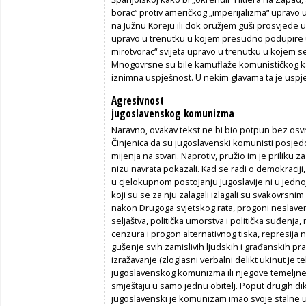
borac“ protiv američkog „imperijalizma“ upravo
na Južnu Koreju ili dok oružjem guši prosvjede u
upravo u trenutku u kojem presudno podupire u
mirotvorac“ svijeta upravo u trenutku u kojem se 
Mnogovrsne su bile kamuflaže komunističkog k
iznimna uspješnost. U nekim glavama ta je uspje
Agresivnost
jugoslavenskog komunizma
Naravno, ovakav tekst ne bi bio potpun bez osvr
Činjenica da su jugoslavenski komunisti posjed
mijenja na stvari. Naprotiv, pružio im je priliku 
nizu navrata pokazali. Kad se radi o demokraciji, b
u cjelokupnom postojanju Jugoslavije ni u jednoj 
koji su se za nju zalagali izlagali su svakovrsn
nakon Drugoga svjetskog rata, progoni neslavensk
seljaštva, politička umorstva i politička suđenja
cenzura i progon alternativnog tiska, represija
gušenje svih zamislivih ljudskih i građanskih pr
izražavanje (zloglasni verbalni delikt ukinut je t
jugoslavenskog komunizma ili njegove temeljne 
smještaju u samo jednu obitelj. Poput drugih dik
jugoslavenski je komunizam imao svoje stalne un