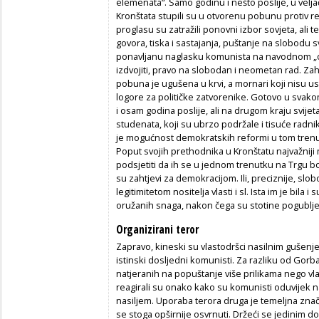
elemenata“. Samo godinu i nešto poslije, u velja
Kronštata stupili su u otvorenu pobunu protiv re
proglasu su zatražili ponovni izbor sovjeta, ali
govora, tiska i sastajanja, puštanje na slobodu sv
ponavljanu naglasku komunista na navodnom „
izdvojiti, pravo na slobodan i neometan rad. Za
pobuna je ugušena u krvi, a mornari koji nisu usp
logore za političke zatvorenike. Gotovo u svako
i osam godina poslije, ali na drugom kraju svije
studenata, koji su ubrzo podržale i tisuće radnik
je mogućnost demokratskih reformi u tom trenut
Poput svojih prethodnika u Kronštatu najvažniji 
podsjetiti da ih se u jednom trenutku na Trgu bo
su zahtjevi za demokracijom. Ili, preciznije, sl
legitimitetom nositelja vlasti i sl. Ista im je bil
oružanih snaga, nakon čega su stotine pogublje
Organizirani teror
Zapravo, kineski su vlastodršci nasilnim gušenje
istinski dosljedni komunisti. Za razliku od Gorba
natjeranih na popuštanje više prilikama nego v
reagirali su onako kako su komunisti oduvijek naj
nasiljem. Uporaba terora druga je temeljna zna
se stoga opširnije osvrnuti. Držeći se jedinim