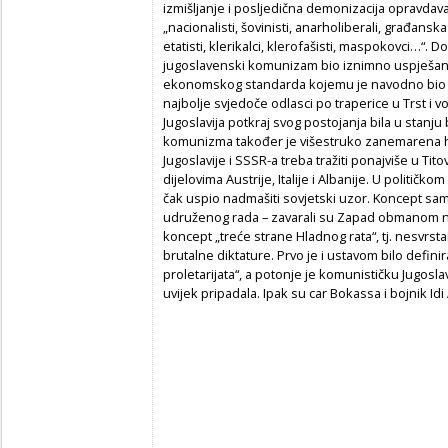
izmišljanje i posljedična demonizacija opravdaval
„nacionalisti, šovinisti, anarholiberali, građanska 
etatisti, klerikalci, klerofašisti, maspokovci…“. D
jugoslavenski komunizam bio iznimno uspješan, 
ekonomskog standarda kojemu je navodno bio tol
najbolje svjedoče odlasci po traperice u Trst i v
Jugoslavija potkraj svog postojanja bila u stanj
komunizma također je višestruko zanemarena hi
Jugoslavije i SSSR-a treba tražiti ponajviše u T
dijelovima Austrije, Italije i Albanije. U politič
čak uspio nadmašiti sovjetski uzor. Koncept sam
udruženog rada – zavarali su Zapad obmanom na
koncept „treće strane Hladnog rata“, tj. nesvrstan
brutalne diktature. Prvo je i ustavom bilo defin
proletarijata“, a potonje je komunističku Jugosl
uvijek pripadala. Ipak su car Bokassa i bojnik Idi 