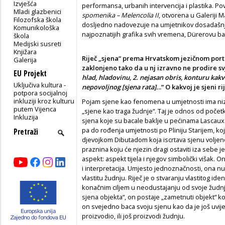
Izvješća
performansa, urbanih intervencija i plastika. Po
Mladi glazbenici
spomenika – Melencolia II
, otvorena u Galeriji Ma
Filozofska škola
dosljedno nadovezuje na umjetnikov dosadašnji 
Komunikološka
najpoznatijih grafika svih vremena, Dürerovu b
škola
Medijski susreti
Knjižara
Riječ „sjena“ prema Hrvatskom jezičnom porta
Galerija
zaklonjeno tako da u nj izravno ne prodire svj
EU Projekt
hlad, hladovinu, 2. nejasan obris, konturu kakvog 
Uključiva kultura -
nepovoljnog [sjena rata].
..“ O kakvoj je sjeni
potpora socijalnoj
inkluziji kroz kulturu
Pojam sjene kao fenomena u umjetnosti ima niz z
putem Vijenca
„sjene kao traga žudnje“. Taj je odnos od počet
Inkluzija
sjena koje su bacale baklje u pećinama Lascaux
pa do rođenja umjetnosti po Pliniju Starijem, koj
djevojkom Dibutadom koja iscrtava sjenu voljeno
praznina koju će njezin dragi ostaviti iza sebe 
aspekt: aspekt tijela i njegov simbolički višak. 
i interpretacija. Umjesto jednoznačnosti, ona nu
vlastitu žudnju. Riječ je o stvaranju vlastitog id
konačnim ciljem u neodustajanju od svoje žudnje
sjena objekta“, on postaje „zametnuti objekt“ koj
on svejedno baca svoju sjenu kao da je još uvijek
proizvodio, ili još proizvodi žudnju.