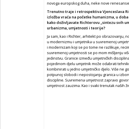
novoga europskog duha, neke nove renesanse
Trenutno traje i retrospektiva Vjenceslava R
izložba vraća na početke humanizma, u doba 
kako doživljavate Richterovu „sintezu svih u
urbanizma, umjetnosti i teorije?
Ja sam, kao i Richter, arhitekt po obrazovanju, n
u modernizmu i umjetnika u suvremenoj umjetno
i modernizam koji se po tome ne razlikuje, recim
suvremenoj umjetnosti se po mom mišljenju više 
jedinstvu. Granice između umjetničkih disciplina,
pojedinom djelu umjetnik može odabrati tehniku, 
kombinirati u jedno umjetničko djelo. Više ne gov
potpunoj slobodi i nepostojanju granica u izboru
discipline. Suvremena umjetnost zapravo govori o
umjetnost zauzima. Kao i svaki trenutak naših ži