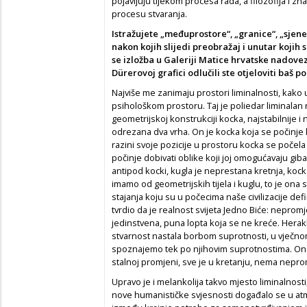
pojavljuju tijekom procesa rada, a filozofija i z
procesu stvaranja.
Istražujete „međuprostore“, „granice“, „sjene
nakon kojih slijedi preobražaj i unutar kojih s
se izložba u Galeriji Matice hrvatske
nadovez
Dürerovoj grafici odlučili ste otjeloviti baš po
Najviše me zanimaju prostori liminalnosti, kak
psihološkom prostoru. Taj je poliedar liminalan 
geometrijskoj konstrukciji kocka, najstabilnije i 
odrezana dva vrha. On je kocka koja se počinje kr
razini svoje pozicije u prostoru kocka se počela r
počinje dobivati oblike koji joj omogućavaju giba
antipod kocki, kugla je neprestana kretnja, kocka
imamo od geometrijskih tijela i kuglu, to je ona
stajanja koju su u počecima naše civilizacije defi
tvrdio da je realnost svijeta Jedno Biće: nepromjen
jedinstvena, puna lopta koja se ne kreće. Herakli
stvarnost nastala borbom suprotnosti, u vječnom
spoznajemo tek po njihovim suprotnostima. On g
stalnoj promjeni, sve je u kretanju, nema nepro
Upravo je i melankolija takvo mjesto liminalnost
nove humanističke svjesnosti događalo se u atm