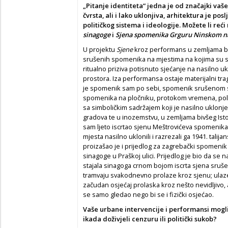
„Pitanje identiteta“ jedna je od značajki va
čvrsta, ali i lako uklonjiva, arhitektura je po
političkog sistema i ideologije. Možete li reć
sinagoge
i
Sjena spomenika Grguru Ninskom na
U projektu
Sjene
kroz performans u zemljama bi
srušenih spomenika na mjestima na kojima su st
ritualno priziva potisnuto sjećanje na nasilno uk
prostora. Iza performansa ostaje materijalni tra
je spomenik sam po sebi, spomenik srušenom s
spomenika na pločniku, protokom vremena, pol
sa simboličkim sadržajem koji je nasilno uklon
gradova te u inozemstvu, u zemljama bivšeg Isto
sam ljeto iscrtao sjenu Meštrovićeva spomenika 
mjesta nasilno uklonili i razrezali ga 1941. talija
proizašao je i prijedlog za zagrebački spomeni
sinagoge u Praškoj ulici. Prijedlog je bio da se 
stajala sinagoga crnom bojom iscrta sjena srušene
tramvaju svakodnevno prolaze kroz sjenu; ulaze u 
začudan osjećaj prolaska kroz nešto nevidljivo, 
se samo gledao nego bi se i fizički osjećao.
Vaše urbane intervencije i performansi mogli b
ikada doživjeli cenzuru ili politički sukob?