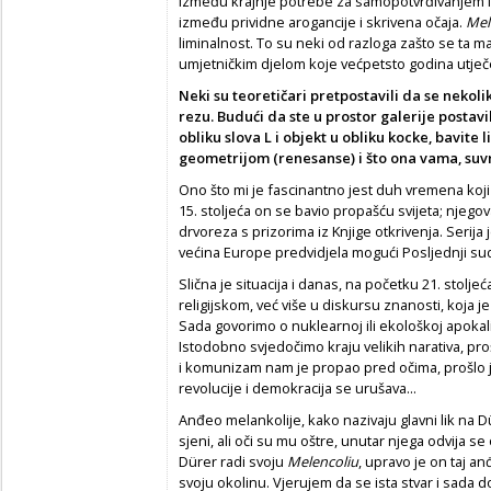
između krajnje potrebe za samopotvrđivanjem 
između prividne arogancije i skrivena očaja.
Mel
liminalnost. To su neki od razloga zašto se ta m
umjetničkim djelom koje većpetsto godina utje
Neki su teoretičari pretpostavili da se nekoli
rezu. Budući da ste u prostor galerije postavi
obliku slova L i objekt u obliku kocke, bavite 
geometrijom (renesanse) i što ona vama, su
Ono što mi je fascinantno jest duh vremena koji s
15. stoljeća on se bavio propašću svijeta; njego
drvoreza s prizorima iz Knjige otkrivenja. Serija 
većina Europe predvidjela mogući Posljednji s
Slična je situacija i danas, na početku 21. stoljeć
religijskom, već više u diskursu znanosti, koja j
Sada govorimo o nuklearnoj ili ekološkoj apokali
Istodobno svjedočimo kraju velikih narativa, pr
i komunizam nam je propao pred očima, prošlo j
revolucije i demokracija se urušava...
Anđeo melankolije, kako nazivaju glavni lik na Dü
sjeni, ali oči su mu oštre, unutar njega odvija 
Dürer radi svoju
Melencoliu
, upravo je on taj a
svoju okolinu. Vjerujem da se ista stvar i sada