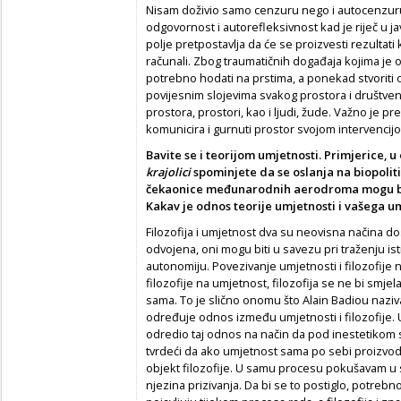
Nisam doživio samo cenzuru nego i autocenzuru,
odgovornost i autorefleksivnost kad je riječ u 
polje pretpostavlja da će se proizvesti rezultati ko
računali. Zbog traumatičnih događaja kojima je 
potrebno hodati na prstima, a ponekad stvoriti 
povijesnim slojevima svakog prostora i društven
prostora, prostori, kao i ljudi, žude. Važno je p
komunicira i gurnuti prostor svojom intervenci
Bavite se i teorijom umjetnosti. Primjerice, 
krajolici
spominjete da se oslanja na biopolit
čekaonice međunarodnih aerodroma mogu biti
Kakav je odnos teorije umjetnosti i vašega 
Filozofija i umjetnost dva su neovisna načina do
odvojena, oni mogu biti u savezu pri traženju is
autonomiju. Povezivanje umjetnosti i filozofije n
filozofije na umjetnost, filozofija se ne bi smj
sama. To je slično onomu što Alain Badiou naziva
određuje odnos između umjetnosti i filozofije.
odredio taj odnos na način da pod inestetikom 
tvrdeći da ako umjetnost sama po sebi proizvodi 
objekt filozofije. U samu procesu pokušavam u 
njezina prizivanja. Da bi se to postiglo, potrebno 