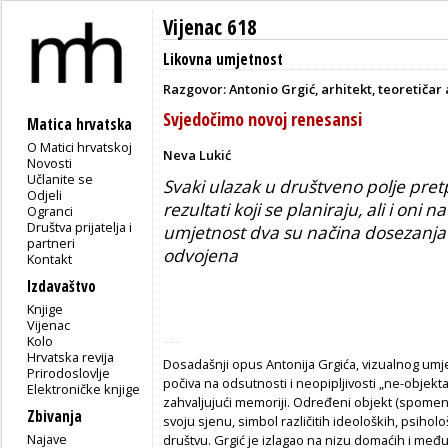
Vijenac 618
Likovna umjetnost
Razgovor: Antonio Grgić, arhitekt, teoretičar 
Svjedočimo novoj renesansi
Matica hrvatska
O Matici hrvatskoj
Neva Lukić
Novosti
Učlanite se
Svaki ulazak u društveno polje pretp
Odjeli
rezultati koji se planiraju, ali i oni na
Ogranci
Društva prijatelja i
umjetnost dva su načina dosezanja i
partneri
odvojena
Kontakt
Izdavaštvo
Knjige
Vijenac
Kolo
Hrvatska revija
Dosadašnji opus Antonija Grgića, vizualnog umjet
Prirodoslovlje
počiva na odsutnosti i neopipljivosti „ne-objek
Elektroničke knjige
zahvaljujući memoriji. Određeni objekt (spomenik
Zbivanja
svoju sjenu, simbol različitih ideoloških, psihol
Najave
društvu. Grgić je izlagao na nizu domaćih i među