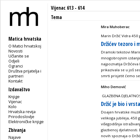
Vijenac 613 - 614
Tema
Mira Muhoberac
Marin Držić Vidra 450 
Matica hrvatska
Držićev tezoro i
O Matici hrvatskoj
Novosti
Dramski tekstovi Marin
Učlanite se
mnogobrojnim izdanjim
Odjeli
najpoznatija Držićeva
Ogranci
prikazivala se u još s
Društva prijatelja i
partneri
smrti prisjetit ćemo se 
Kontakt
Miho Demović
Izdavaštvo
GLAZBENA DJELATNOST 
Knjige
Vijenac
Držić je bio i vrs
Kolo
Hrvatska revija
Doajen hrvatske muzik
Prirodoslovlje
velikoga jubileja, 450
Elektroničke knjige
višegodišnja istraživa
Zbivanja
glazbenoj djelatnosti
novih spoznaja o Držić
Najave