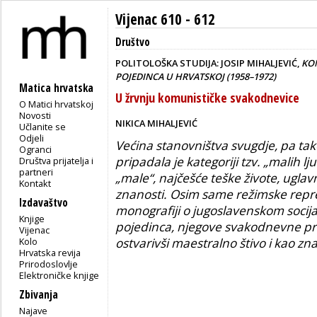
Vijenac 610 - 612
Društvo
POLITOLOŠKA STUDIJA: JOSIP MIHALJEVIĆ,
KOM
POJEDINCA U HRVATSKOJ (1958–1972)
Matica hrvatska
U žrvnju komunističke svakodnevice
O Matici hrvatskoj
Novosti
NIKICA MIHALJEVIĆ
Učlanite se
Odjeli
Većina stanovništva svugdje, pa tak
Ogranci
pripadala je kategoriji tzv. „malih ljudi
Društva prijatelja i
partneri
„male“, najčešće teške živote, ugla
Kontakt
znanosti. Osim same režimske repres
Izdavaštvo
monografiji o jugoslavenskom socija
Knjige
pojedinca, njegove svakodnevne pra
Vijenac
Kolo
ostvarivši maestralno štivo i kao zn
Hrvatska revija
Prirodoslovlje
Elektroničke knjige
Zbivanja
Najave