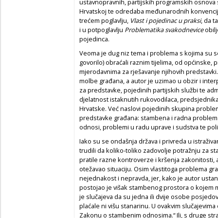
ustavnopravnih, partijskih programskih osnova s
Hrvatskoj te odredaba međunarodnih konvencija
trećem poglavlju,
Vlast i pojedinac u praksi
, da 
i u potpoglavlju
Problematika svakodnevice
obilj
pojedinca.
Veoma je dug niz tema i problema s kojima su se 
govorilo) obraćali raznim tijelima, od općinske,
mjerodavnima za rješavanje njihovih predstavki. B
molbe građana, a autor je uzimao u obzir i interp
za predstavke, pojedinih partijskih službi te adm
djelatnost istaknutih rukovodilaca, predsjednik
Hrvatske. Već naslovi pojedinih skupina proble
predstavke građana: stambena i radna problemati
odnosi, problemi u radu uprave i sudstva te polit
Iako su se ondašnja država i privreda u istraži
trudili da koliko-toliko zadovolje potražnju za 
pratile razne kontroverze i kršenja zakonitosti,
otežavao situaciju. Osim vlastitoga problema gr
nejednakost i nepravda, jer, kako je autor ustan
postojao je višak stambenog prostora o kojem m
je slučajeva da su jedna ili dvije osobe posjedo
plaćale ni višu stanarinu. U ovakvim slučajevima
Zakonu o stambenim odnosima.“ Ili, s druge stran