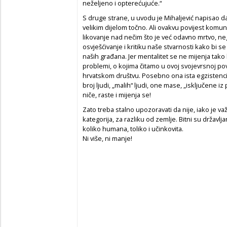
neželjeno i opterećujuće.“
S druge strane, u uvodu je Mihaljević napisao da
velikim dijelom točno. Ali ovakvu povijest komu
likovanje nad nečim što je već odavno mrtvo, n
osvješćivanje i kritiku naše stvarnosti kako bi s
naših građana. Jer mentalitet se ne mijenja tako
problemi, o kojima čitamo u ovoj svojevrsnoj pov
hrvatskom društvu. Posebno ona ista egzistencija
broj ljudi, „malih“ ljudi, one mase, „isključene iz
niče, raste i mijenja se!
Zato treba stalno upozoravati da nije, iako je v
kategorija, za razliku od zemlje. Bitni su državljani
koliko humana, toliko i učinkovita.
Ni više, ni manje!