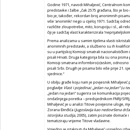
Godine 1971, navodi Mihaljević, Centralnom komit
predstavke i žalbe „čak 2575 građana, što je bi
bio je, također, rekordan broj anonimnih pisama,
više ‘anonimki’ nego u cijeloj 1971. Sadržaj odr
različite zloupotrebe, mito, korupciju i sl., ali 
čiji je sadržaj vlast karakterizirala ‘neprijateljsk
Prema analizama u samim tijelima vlasti iskristal
anonimnih predstavki, a službeno su ih kvalificira
su u partijskoj Komisiji smatrali nacionalističkim
pisali Hrvati. Druga kategorija bila su ona pisma p
Komisiji smatrana informbiro(o)vskim, odnosno et
pisali Srbi. Drugih je pisama bilo više prije 21. s
sjednice.“
U obilju građe koju nam je povjesnik Mihaljević p
poglavlje
Vlast i pojedinac „jedan na jedan“ (u teor
„jedan na jedan“ sugerira se komunikacija pojed
ondašnjega poretka – predsjednikom FNRJ/SFRJ
Mihaljević je u analizi Titove povijesne uloge, mje
Zorana Đinđića (
Jugoslavija kao nedovršena drž
istorijska studija
, 2005), zatim poznate domaće i 
tematiziraju vrijeme Titove vladavine.
Vrijedno je istaknuti da Mihaljević uspješno izbj