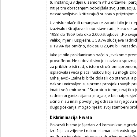
tu instanciju vidjeli u samom vrhu državne i parti
niti je tim obraćanjem poboljšala svoju situaciju,
nezadovoljstvo, kritizirajući sustav s prijetnjom d
Uz niske plaće ili umanjivanje zarada bilo je i ne
izazivalo i štrajkove ili obustave rada, kako se t
1958. do 1969. bilo oko 2.000 štrajkova: „Po svojim
velikoj mjeri i uspješni. U 58,7% slučajeva radnič
u 19,9% djelomično, dok su u 23,4% bili nezadovo
Iako je bilo proklamirano načelo „svakome prema
provođeno. Nezadovoljstvo je izazivala spoznaj
za približno isti rad, s istom stručnom spremom
isplaćivala i veća plaća i viškovi koji su mogli izn
Mihaljević – „takvi bi brže dolazili do stanova, a p
nakon umirovljenja, a prema prosjeku svojih pri
imati i veću mirovinu.“ Suprotno tome, onaj tko j
radnim organizacijama „mogao je biti natprosječn
učinci nisu imali povoljnijeg odraza na njegovu 
dugog čekanja, mogao riješiti svoj stambeni pro
Diskriminacija Hrvata
Pokazali bismo još jedan vid komunikacije građan
izražaja za vrijeme i nakon slamanja Hrvatskog
međunacionalnim odnosima, društveno-političkim