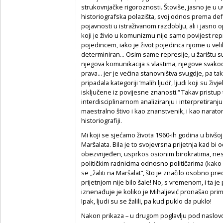
strukovnjačke rigoroznosti. Štoviše, jasno je u
historiografska polazišta, svoj odnos prema defin
pojavnosti u istraživanom razdoblju, ali i jasno 
koji je živio u komunizmu nije samo povijest rep
pojedincem, iako je život pojedinca njome u velik
determiniran... Osim same represije, u žarištu su
njegova komunikacija s vlastima, njegove svak
prava... jer je većina stanovništva svugdje, pa ta
pripadala kategoriji ‘malih ljudi’, ljudi koji su živ
isključene iz povijesne znanosti.“ Takav pristu
interdisciplinarnom analiziranju i interpretiranju
maestralno štivo i kao znanstvenik, i kao narator,
historiografiji.
Mi koji se sjećamo života 1960-ih godina u bivšoj
Maršalata. Bila je to svojevrsna prijetnja kad bi 
obezvrijeđen, usprkos osionim birokratima, nes
političkim radnicima odnosno političarima (kako s
se „žaliti na Maršalat“, što je značilo osobno pr
prijetnjom nije bilo šale! No, s vremenom, i ta je 
iznenađuje je koliko je Mihaljević pronašao prim
Ipak, ljudi su se žalili, pa kud puklo da puklo!
Nakon prikaza – u drugom poglavlju pod naslo