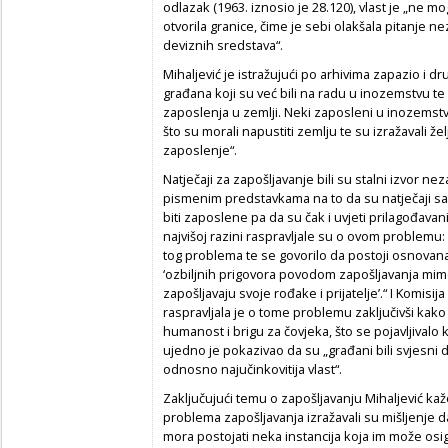
odlazak (1963. iznosio je 28.120), vlast je „ne moga
otvorila granice, čime je sebi olakšala pitanje n
deviznih sredstava“.
Mihaljević je istražujući po arhivima zapazio i 
građana koji su već bili na radu u inozemstvu te s
zaposlenja u zemlji. Neki zaposleni u inozemstvu 
što su morali napustiti zemlju te su izražavali že
zaposlenje“.
Natječaji za zapošljavanje bili su stalni izvor neza
pismenim predstavkama na to da su natječaji sa
biti zaposlene pa da su čak i uvjeti prilagođavan
najvišoj razini raspravljale su o ovom problemu:
tog problema te se govorilo da postoji osnovana
‘ozbiljnih prigovora povodom zapošljavanja mim
zapošljavaju svoje rođake i prijatelje’.“ I Komisi
raspravljala je o tome problemu zaključivši kako
humanost i brigu za čovjeka, što se pojavljivalo k
ujedno je pokazivao da su „građani bili svjesni da
odnosno najučinkovitija vlast“.
Zaključujući temu o zapošljavanju Mihaljević kaž
problema zapošljavanja izražavali su mišljenje
mora postojati neka instancija koja im može osi