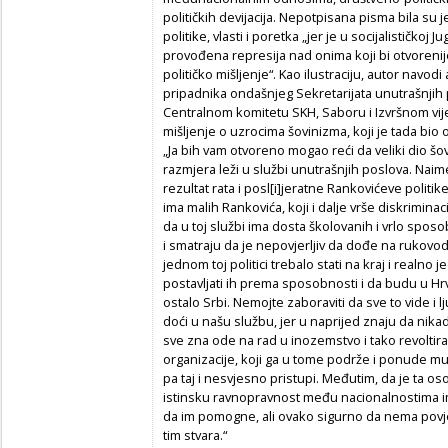
političkih devijacija. Nepotpisana pisma bila su
politike, vlasti i poretka „jer je u socijalističkoj 
provođena represija nad onima koji bi otvorenije 
političko mišljenje“. Kao ilustraciju, autor navo
pripadnika ondašnjeg Sekretarijata unutrašnjih
Centralnom komitetu SKH, Saboru i Izvršnom vije
mišljenje o uzrocima šovinizma, koji je tada bio 
„Ja bih vam otvoreno mogao reći da veliki dio šo
razmjera leži u službi unutrašnjih poslova. Naim
rezultat rata i posl[i]jeratne Rankovićeve politik
ima malih Rankovića, koji i dalje vrše diskriminaci
da u toj službi ima dosta školovanih i vrlo sposob
i smatraju da je nepovjerljiv da dođe na rukovod
jednom toj politici trebalo stati na kraj i realno j
postavljati ih prema sposobnosti i da budu u Hr
ostalo Srbi. Nemojte zaboraviti da sve to vide i 
doći u našu službu, jer u naprijed znaju da nikada
sve zna ode na rad u inozemstvo i tako revoltir
organizacije, koji ga u tome podrže i ponude mu
pa taj i nesvjesno pristupi. Međutim, da je ta os
istinsku ravnopravnost među nacionalnostima imal
da im pomogne, ali ovako sigurno da nema povj
tim stvara.“