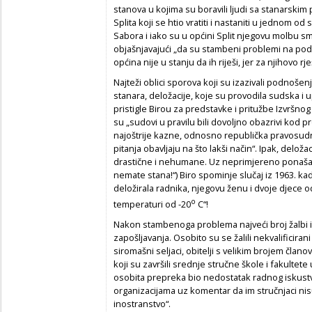
stanova u kojima su boravili ljudi sa stanarskim 
Splita koji se htio vratiti i nastaniti u jednom od
Sabora i iako su u općini Split njegovu molbu sm
objašnjavajući „da su stambeni problemi na područj
općina nije u stanju da ih riješi, jer za njihovo
Najteži oblici sporova koji su izazivali podnošenj
stanara, deložacije, koje su provodila sudska i upr
pristigle Birou za predstavke i pritužbe Izvršnog
su „sudovi u pravilu bili dovoljno obazrivi kod
najoštrije kazne, odnosno republička pravosudna
pitanja obavljaju na što lakši način“. Ipak, deloža
drastične i nehumane. Uz neprimjereno ponašanj
nemate stana!“) Biro spominje slučaj iz 1963. k
deložirala radnika, njegovu ženu i dvoje djece od 
o
temperaturi od -20
C“!
Nakon stambenoga problema najveći broj žalbi 
zapošljavanja. Osobito su se žalili nekvalificiran
siromašni seljaci, obitelji s velikim brojem čla
koji su završili srednje stručne škole i fakultete
osobita prepreka bio nedostatak radnog iskustv
organizacijama uz komentar da im stručnjaci nisu
inostranstvo“.