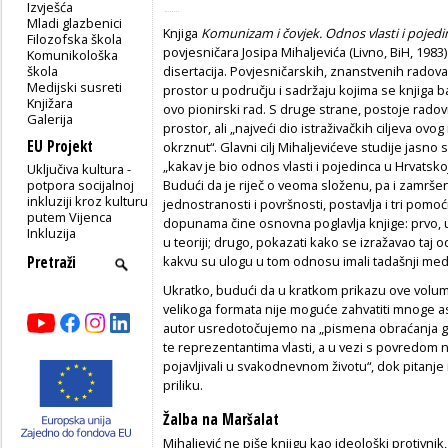
Izvješća
Mladi glazbenici
Knjiga
Komunizam i čovjek. Odnos vlasti i pojedi
Filozofska škola
povjesničara Josipa Mihaljevića (Livno, BiH, 198
Komunikološka
škola
disertacija. Povjesničarskih, znanstvenih radova k
Medijski susreti
prostor u području i sadržaju kojima se knjiga ba
Knjižara
ovo pionirski rad. S druge strane, postoje radovi 
Galerija
prostor, ali „najveći dio istraživačkih ciljeva ovog 
EU Projekt
okrznut“. Glavni cilj Mihaljevićeve studije jasno 
„kakav je bio odnos vlasti i pojedinca u Hrvatsko
Uključiva kultura -
potpora socijalnoj
Budući da je riječ o veoma složenu, pa i zamršen
inkluziji kroz kulturu
jednostranosti i površnosti, postavlja i tri pomoć
putem Vijenca
dopunama čine osnovna poglavlja knjige: prvo, ut
Inkluzija
u teoriji; drugo, pokazati kako se izražavao taj o
kakvu su ulogu u tom odnosu imali tadašnji medi
Ukratko, budući da u kratkom prikazu ove volum
velikoga formata nije moguće zahvatiti mnoge 
autor usredotočujemo na „pismena obraćanja građ
te reprezentantima vlasti, a u vezi s povredom n
pojavljivali u svakodnevnom životu“, dok pitanj
priliku.
Žalba na Maršalat
Mihaljević ne piše knjigu kao ideološki protivni