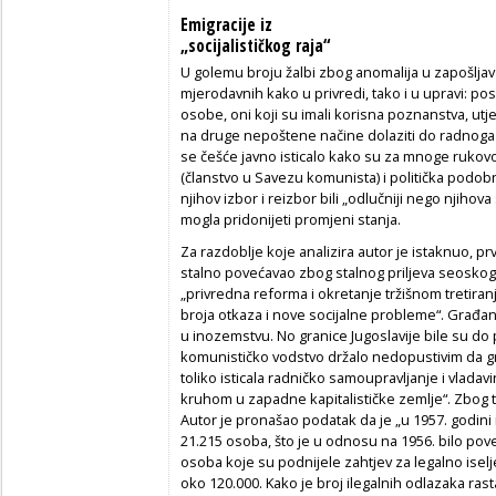
Emigracije iz
„socijalističkog raja“
U golemu broju žalbi zbog anomalija u zapošljav
mjerodavnih kako u privredi, tako i u upravi: po
osobe, oni koji su imali korisna poznanstva, utjec
na druge nepoštene načine dolaziti do radnoga m
se češće javno isticalo kako su za mnoge rukovo
(članstvo u Savezu komunista) i politička podo
njihov izbor i reizbor bili „odlučniji nego njihova 
mogla pridonijeti promjeni stanja.
Za razdoblje koje analizira autor je istaknuo, 
stalno povećavao zbog stalnog priljeva seoskog 
„privredna reforma i okretanje tržišnom tretira
broja otkaza i nove socijalne probleme“. Građani 
u inozemstvu. No granice Jugoslavije bile su do 
komunističko vodstvo držalo nedopustivim da gra
toliko isticala radničko samoupravljanje i vlada
kruhom u zapadne kapitalističke zemlje“. Zbog to
Autor je pronašao podatak da je „u 1957. godini
21.215 osoba, što je u odnosu na 1956. bilo pov
osoba koje su podnijele zahtjev za legalno isel
oko 120.000. Kako je broj ilegalnih odlazaka rasta