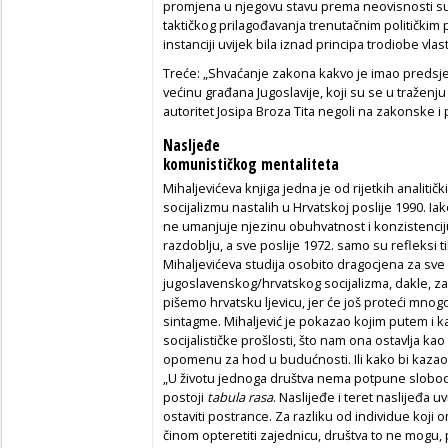
promjena u njegovu stavu prema neovisnosti su
taktičkog prilagođavanja trenutačnim političkim p
instanciji uvijek bila iznad principa trodiobe vlast
Treće: „Shvaćanje zakona kakvo je imao predsjed
većinu građana Jugoslavije, koji su se u traženju
autoritet Josipa Broza Tita negoli na zakonske i
Nasljeđe
komunističkog mentaliteta
Mihaljevićeva knjiga jedna je od rijetkih analit
socijalizmu nastalih u Hrvatskoj poslije 1990. I
ne umanjuje njezinu obuhvatnost i konzistencij
razdoblju, a sve poslije 1972. samo su refleksi t
Mihaljevićeva studija osobito dragocjena za sve
jugoslavenskog/hrvatskog socijalizma, dakle, za
pišemo hrvatsku ljevicu, jer će još proteći mnogo
sintagme. Mihaljević je pokazao kojim putem i kako
socijalističke prošlosti, što nam ona ostavlja ka
opomenu za hod u budućnosti. Ili kako bi kaza
„U životu jednoga društva nema potpune slobo
postoji
tabula rasa
. Naslijeđe i teret naslijeđa u
ostaviti postrance. Za razliku od individue koji
činom opteretiti zajednicu, društva to ne mogu,