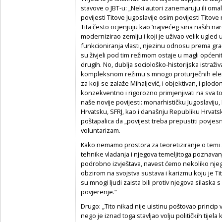
stavove o JBT-u: „Neki autori zanemaruju ili om
povijesti Titove Jugoslavije osim povijesti Titove
Tita često ocjenjuju kao ‘najvećeg sina naših narod
modernizirao zemlju i koji je uživao velik ugled 
funkcioniranja vlasti, njezinu odnosu prema građ
su živjeli pod tim režimom ostaje u magli općenit
drugih. No, dublja sociološko-historijska istraživa
kompleksnom režimu s mnogo proturječnih eleme
za koji se zalaže Mihaljević, i objektivan, i plo
konzekventno i rigorozno primjenjivati na sva tol
naše novije povijesti: monarhističku Jugoslavij
Hrvatsku, SFRJ, kao i današnju Republiku Hrvat
poštapalica da „povijest treba prepustiti povjesn
voluntarizam.
Kako nemamo prostora za teoretiziranje o temi au
tehnike vladanja i njegova temeljitoga poznavan
podrobno izvještava, navest ćemo nekoliko njego
obzirom na svojstva sustava i karizmu koju je Tit
su mnogi ljudi zaista bili protiv njegova silaska s
povjerenje.“
Drugo: „Tito nikad nije uistinu poštovao princip
nego je iznad toga stavljao volju političkih tijela 