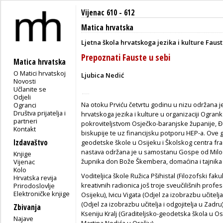
Vijenac 610 - 612
Matica hrvatska
Ljetna škola hrvatskoga jezika i kulture Faust
Prepoznati Fauste u sebi
Matica hrvatska
O Matici hrvatskoj
Ljubica Nedić
Novosti
Učlanite se
Odjeli
Na otoku Prviću četvrtu godinu u nizu održana je 
Ogranci
Društva prijatelja i
hrvatskoga jezika i kulture u organizaciji Ogran
partneri
pokroviteljstvom Osječko-baranjske županije, 
Kontakt
biskupije te uz financijsku potporu HEP-a. Ove go
Izdavaštvo
geodetske škole u Osijeku i Školskog centra fra 
nastava održana je u samostanu Gospe od Milos
Knjige
župnika don Bože Škembera, domaćina i tajnika 
Vijenac
Kolo
Voditeljica škole Ružica Pšihistal (Filozofski faku
Hrvatska revija
kreativnih radionica još troje sveučilišnih profes
Prirodoslovlje
Elektroničke knjige
Osijeku), Ivicu Vigata (Odjel za izobrazbu učitelj
(Odjel za izobrazbu učitelja i odgojitelja u Zadr
Zbivanja
Kseniju Kralj (Graditeljsko-geodetska škola u Osi
Najave
Martina Nedića u Orašju).