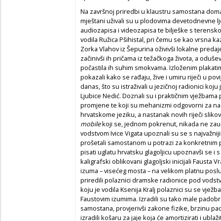
Na završnoj priredbi u klaustru samostana domaći
mještani uživali su u plodovima devetodnevne ljet
audiozapisa i videozapisa te bilješke s terenskog
vodila Ružica Pšihistal, pri čemu se kao vrsna k
Zorka Vlahov iz Šepurina oživivši lokalne predaj
začinivši ih pričama iz težačkoga života, a oduš
počastila ih suhim smokvama. Izloženim plakati
pokazali kako se rađaju, žive i umiru riječi u po
danas, što su istraživali u jezičnoj radionici koju
Ljubice Nedić. Doznali su i praktičnim vježbama 
promjene te koji su mehanizmi odgovorni za n
hrvatskome jeziku, a nastanak novih riječi slikov
mobile
koji se, jednom pokrenut, nikada ne zaust
vodstvom Ivice Vigata upoznali su se s najvažni
prošetali samostanom u potrazi za konkretnim prim
pisati uglatu hrvatsku glagoljicu upoznavši se i s
kaligrafski oblikovani glagoljski inicijali Fausta 
izuma – visećeg mosta – na velikom platnu poslu
priredili polaznici dramske radionice pod vodst
koju je vodila Ksenija Kralj polaznici su se vjež
Faustovim izumima. Izradili su tako male padobra
samostana, provjerivši zakone fizike, brzinu pa
izradili košaru za jaje koja će amortizirati i ubla