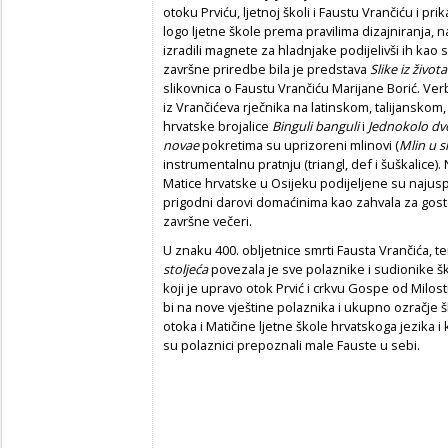
otoku Prviću, ljetnoj školi i Faustu Vrančiću i pri
logo ljetne škole prema pravilima dizajniranja, n
izradili magnete za hladnjake podijelivši ih kao s
završne priredbe bila je predstava
Slike iz živo
slikovnica o Faustu Vrančiću Marijane Borić. Verb
iz Vrančićeva rječnika na latinskom, talijansk
hrvatske brojalice
Binguli banguli
i
Jednokolo dv
novae
pokretima su uprizoreni mlinovi (
Mlin u s
instrumentalnu pratnju (triangl, def i šuškalice
Matice hrvatske u Osijeku podijeljene su najuspje
prigodni darovi domaćinima kao zahvala za gos
završne večeri.
U znaku 400. obljetnice smrti Fausta Vrančića, 
stoljeća
povezala je sve polaznike i sudionike š
koji je upravo otok Prvić i crkvu Gospe od Milos
bi na nove vještine polaznika i ukupno ozračje ško
otoka i Matičine ljetne škole hrvatskoga jezika 
su polaznici prepoznali male Fauste u sebi.