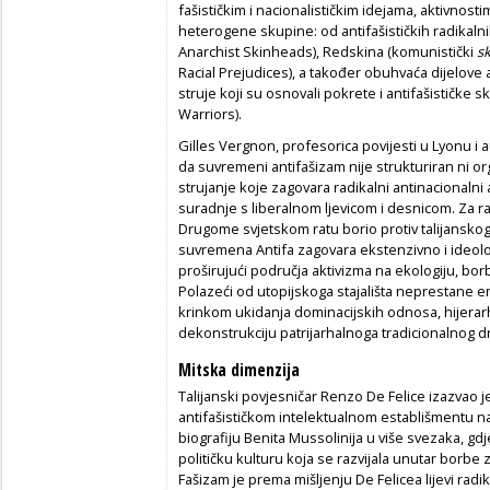
fašističkim i nacionalističkim idejama, aktivnost
heterogene skupine: od antifašističkih radikaln
Anarchist Skinheads), Redskina
(komunistički
s
Racial Prejudices), a također obuhvaća dijelove al
struje koji su osnovali pokrete i antifašističke 
Warriors).
Gilles Vergnon, profesorica povijesti u Lyonu i a
da suvremeni antifašizam nije strukturiran ni o
strujanje koje zagovara radikalni antinacionalni a
suradnje s liberalnom ljevicom i desnicom. Za ra
Drugome svjetskom ratu borio protiv talijansko
suvremena Antifa zagovara ekstenzivno i ideološk
proširujući područja aktivizma na ekologiju, bor
Polazeći od utopijskoga stajališta neprestane e
krinkom ukidanja dominacijskih odnosa, hijerarhi
dekonstrukciju patrijarhalnoga tradicionalnog 
Mitska dimenzija
Talijanski povjesničar Renzo De Felice izazvao j
antifašističkom intelektualnom establišmentu nak
biografiju Benita Mussolinija u više svezaka, gdj
političku kulturu koja se razvijala unutar borbe
Fašizam je prema mišljenju De Felicea lijevi radi