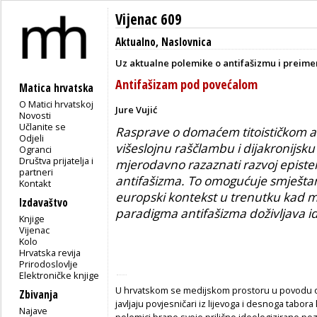
Vijenac 609
Aktualno
,
Naslovnica
Uz aktualne polemike o antifašizmu i preim
Antifašizam pod povećalom
Matica hrvatska
O Matici hrvatskoj
Jure Vujić
Novosti
Učlanite se
Rasprave o domaćem titoističkom an
Odjeli
višeslojnu raščlambu i dijakronijsk
Ogranci
Društva prijatelja i
mjerodavno razaznati razvoj epist
partneri
antifašizma. To omogućuje smješt
Kontakt
europski kontekst u trenutku kad m
Izdavaštvo
paradigma antifašizma doživljava id
Knjige
Vijenac
Kolo
Hrvatska revija
Prirodoslovlje
Elektroničke knjige
U hrvatskom se medijskom prostoru u povodu ob
Zbivanja
javljaju povjesničari iz lijevoga i desnoga tabor
Najave
polemici brane svoje prilično ideologizirane poz