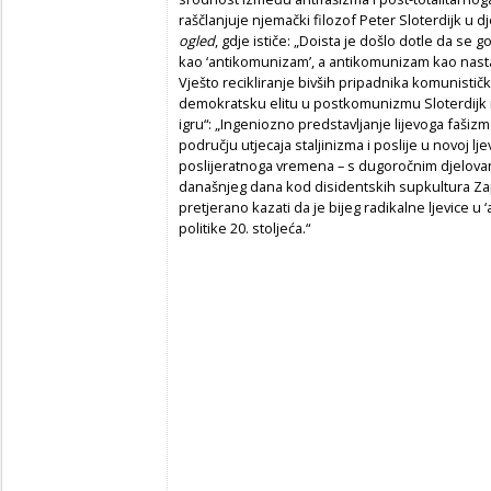
raščlanjuje njemački filozof Peter Sloterdijk u d
ogled
, gdje ističe: „Doista je došlo dotle da se
kao ‘antikomunizam’, a antikomunizam kao nastav
Vješto recikliranje bivših pripadnika komunistič
demokratsku elitu u postkomunizmu Sloterdijk 
igru“: „Ingeniozno predstavljanje lijevoga fašiz
području utjecaja staljinizma i poslije u novoj l
poslijeratnoga vremena – s dugoročnim djelovan
današnjeg dana kod disidentskih supkultura Zapad
pretjerano kazati da je bijeg radikalne ljevice u 
politike 20. stoljeća.“