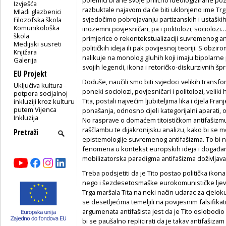
Izvješća
razbuktale najavom da će biti uklonjeno ime Trg 
Mladi glazbenici
svjedočimo pobrojavanju partizanskih i ustaških 
Filozofska škola
Komunikološka
inozemni povjesničari, pa i politolozi, sociolozi
škola
primjerice o rekontekstualizaciji suvremenog ant
Medijski susreti
političkih ideja ili pak povijesnoj teoriji. S obzi
Knjižara
nalikuje na monolog gluhih koji imaju bipolarne 
Galerija
svojih legendi, ikona i retoričko-diskurzivnih špr
EU Projekt
Doduše, naučili smo biti svjedoci velikih transfo
Uključiva kultura -
poneki sociolozi, povjesničari i politolozi, veliki h
potpora socijalnoj
Tita, postali najvećim ljubiteljima lika i djela Fr
inkluziji kroz kulturu
putem Vijenca
ponašanja, odnosno cijeli kategorijalni aparati, 
Inkluzija
No rasprave o domaćem titoističkom antifašizmu 
raščlambu te dijakronijsku analizu, kako bi se 
epistemologije suvremenog antifašizma. To bi n
fenomena u kontekst europskih ideja i događan
mobilizatorska paradigma antifašizma doživljava
Treba podsjetiti da je Tito postao politička ik
nego i šezdesetosmaške eurokomunističke ljevi
Trga maršala Tita na neki način udarac za cjeloku
se desetljećima temeljili na povijesnim falsifik
argumenata antifašista jest da je Tito oslobodio I
bi se paušalno replicirati da je takav antifašiza