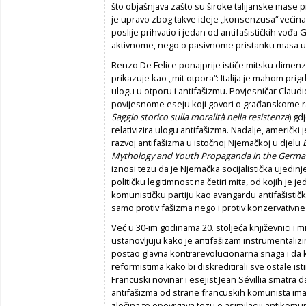
što objašnjava zašto su široke talijanske mase p
je upravo zbog takve ideje „konsenzusa“ većina Ta
poslije prihvatio i jedan od antifašističkih vođa
aktivnome, nego o pasivnome pristanku masa u
Renzo De Felice ponajprije ističe mitsku dimenzi
prikazuje kao „mit otpora“: Italija je mahom prigr
ulogu u otporu i antifašizmu. Povjesničar Claud
povijesnome eseju koji govori o građanskome ra
Saggio storico sulla moralità nella resistenza
) gd
relativizira ulogu antifašizma. Nadalje, američki 
razvoj antifašizma u istočnoj Njemačkoj u djelu
Mythology and Youth Propaganda in the German
iznosi tezu da je Njemačka socijalistička ujedinje
političku legitimnost na četiri mita, od kojih je j
komunističku partiju kao avangardu antifašističk
samo protiv fašizma nego i protiv konzervativne
Već u 30-im godinama 20. stoljeća književnici i
ustanovljuju kako je antifašizam instrumentalizi
postao glavna kontrarevolucionarna snaga i da 
reformistima kako bi diskreditirali sve ostale is
Francuski novinar i esejist Jean Sévillia smatra 
antifašizma od strane francuskih komunista ima 
zločina te opovrgava tezu o asimilaciji antikomu