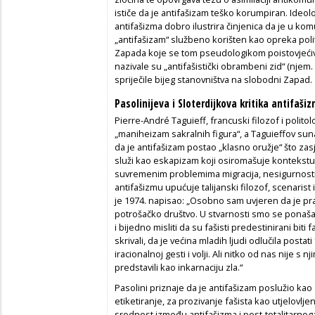
ističe da je antifašizam teško korumpiran. Ideolo
antifašizma dobro ilustrira činjenica da je u k
„antifašizam“ službeno korišten kao opreka poli
Zapada koje se tom pseudologikom poistovjećiva
nazivale su
„antifašistički obrambeni zid“ (njem.
spriječile bijeg stanovništva na slobodni Zapad.
Pasolinijeva i Sloterdijkova kritika antifaši
Pierre-André Taguieff, francuski filozof i polito
„maniheizam sakralnih figura“, a Taguieffov sun
da je antifašizam postao „klasno oružje“ što za
služi kao eskapizam koji osiromašuje kontekst
suvremenim problemima migracija, nesigurnosti 
antifašizmu upućuje talijanski filozof, scenarist
je 1974. napisao: „Osobno sam uvjeren da je pra
potrošačko društvo. U stvarnosti smo se ponašali 
i bijedno misliti da su fašisti predestinirani biti
skrivali, da je većina mladih ljudi odlučila postati 
iracionalnoj gesti i volji. Ali nitko od nas nije s
predstavili kao inkarnaciju zla.“
Pasolini priznaje da je antifašizam poslužio kao
etiketiranje, za prozivanje fašista kao utjelovlj
srodnost između antifašizma i post-totalitarnoga