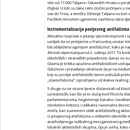
više od 17.000 Talijana i čakavskih Hrvata u porat
(fojbe). U Istri su takvi ratni zločini počinjeni u 
sve do Trsta, a etničko čišćenje Talijana na tom
Pariškim mirovnim ugovorom završena ratna dje
Instrumentalizacija povijesnog antifašizma
Aktualne rasprave o pitanju vjerodostojnosti i o
uvidjeti da se primjerice u Francuskoj unutar in
biti obilježena agonijom antifašizma“, kako je n
Monde diplomatique
od 2. svibnja 2017. Ta bor
ideoloških i stranačkih pripadnosti, danas se s
Glavna je kritika upućena antifašističkom ustraj
fašizmom i previđanju okolnosti da je na međun
koji su poslije antifašistički tenori pokušali pre
„islamofašizma“, ispražnjenu od ikakva realnog 
S druge su se strane ljevice distancirali od klasi
usredotočili, kao što je to slučaj kod filozofa Ala
parlamentarizma, hegemonije banaka i neolibera
istodobno kritizira i radikalna nacionalna desn
Antifa, kao suvremeni oblik antifašističkog aktivi
iz povijesnog antifašizma u militantni ideološki m
anarholijevoga radikalnog neorganiziranog me
lokalnih aktivističkih skupina, čija je svrha, kako 