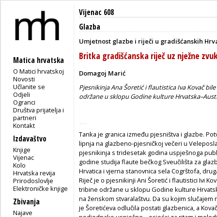
Vijenac 608
Glazba
Umjetnost glazbe i riječi u gradišćanskih Hrv
Britka gradišćanska riječ uz nježne zvu
Matica hrvatska
O Matici hrvatskoj
Domagoj Marić
Novosti
Učlanite se
Pjesnikinja Ana Šoretić i flautistica Iva Kovač bi
Odjeli
održane u sklopu Godine kulture Hrvatska–Austr
Ogranci
Društva prijatelja i
partneri
Kontakt
Tanka je granica između pjesništva i glazbe. Potv
Izdavaštvo
lipnja na glazbeno-pjesničkoj večeri u Velepos
Knjige
pjesnikinja s tridesetak godina uspješnoga publ
Vijenac
godine studija flaute bečkog Sveučilišta za gla
Kolo
Hrvatica i vjerna stanovnica sela Cogrštofa, dru
Hrvatska revija
Riječ je o pjesnikinji Ani Šoretić i flautistici Ivi
Prirodoslovlje
Elektroničke knjige
tribine održane u sklopu Godine kulture Hrvatsk
na ženskom stvaralaštvu. Da su kojim slučajem n
Zbivanja
je Šoretićeva odlučila postati glazbenica, a Kovač
Najave
podjednako uspješne – osjećaj za ritam i melod