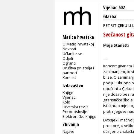
Vijenac 602
Glazba
PETRIT ÇEKU U 
Svečanost git
Matica hrvatska
O Matici hrvatskoj
Maja Stanetti
Novosti
Učlanite se
Odjeli
Ogranci
Koncert gitarista
Društva prijatelja i
zanimanjem, to viš
partneri
bi se. O zanimanj
Kontakt
podiju. Ukupno ok
Izdavaštvo
upućeni u Çekuov
Knjige
nije došao bez ra
Vijenac
gitarističke ško
Kolo
istaknuto mjesto
Hrvatska revija
prati njegove na
Prirodoslovlje
Elektroničke knjige
Dvosjekli mač vo
Zbivanja
prostore, u veliko
Najave
učinjeno znalački