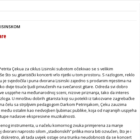
LISINSKOM
are
 Petrita Çekua za ciklus Lisinski subotom očekivao se s velikim
e što su gitaristički koncerti vrlo rijetki u tom prostoru. S razlogom, reklo
u je svjedočila i puna dvorana Lisinski zajedno s prodanim mjestima na
o dvije tisuće ljudi privučenih na svečanost gitare. Odreda svi dobro
e uspjehe na međunarodnoj sceni, nizove priznanja, tako da interes
zloga. U mnoštvu dobrih gitarista koji su potekli iz takozvane zagrebačke
le na čelu sa strpljivim pedagogom Darkom Petrinjakom, Çeku zauzima
, među ostalim kao nedvojben ljubimac publike, koja od najranijih uspjeha
stupe nadasve ekspresivne muzikalnosti.
ljenog instrumenta, u načelu komornog zvuka primjerena za manje
j dvorani naprosto silom „stadionskih“ prilika mora biti ozvučen, što je i
 diskretno, ali tada uvijek ostaje ona trunka neudobnosti da se koncert