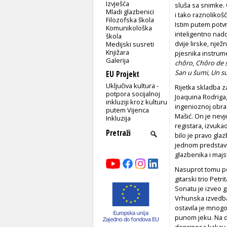
Izvješća
sluša sa snimke. 
Mladi glazbenici
i tako raznoliko
Filozofska škola
Istim putem potvr
Komunikološka
inteligentno nado
škola
dvije lirske, nj
Medijski susreti
Knjižara
pjesnika instrume
Galerija
chôro
,
Chôro de 
San u šumi, Un su
EU Projekt
Uključiva kultura -
Rijetka skladba z
potpora socijalnoj
Joaquina Rodriga
inkluziji kroz kulturu
ingenioznoj obrad
putem Vijenca
Mašić. On je nevj
Inkluzija
registara, izvuka
bilo je pravo gla
jednom predstavil
glazbenika i majs
Nasuprot tomu p
gitarski trio Pet
Sonatu je izveo g
Vrhunska izvedba
ostavila je mnogo 
punom jeku. Na dj
doprinosa kakav i