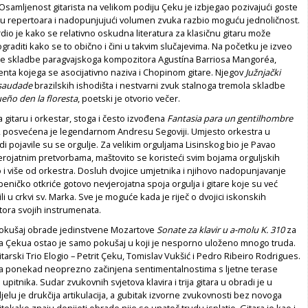
Osamljenost gitarista na velikom podiju Çeku je izbjegao pozivajući goste
šću repertoara i nadopunjujući volumen zvuka razbio moguću jednoličnost.
dio je kako se relativno oskudna literatura za klasičnu gitaru može
graditi kako se to obično i čini u takvim slučajevima. Na početku je izveo
ežne skladbe paragvajskoga kompozitora Agustína Barriosa Mangoréa,
nta kojega se asocijativno naziva i Chopinom gitare. Njegov
Južnjački
saudade
brazilskih ishodišta i nestvarni zvuk stalnoga tremola skladbe
eño den la floresta
, poetski je otvorio večer.
a gitaru i orkestar, stoga i često izvođena
Fantasia para un gentilhombre
, posvećena je legendarnom Andresu Segoviji. Umjesto orkestra u
i pojavile su se orgulje. Za velikim orguljama Lisinskog bio je Pavao
erojatnim pretvorbama, maštovito se koristeći svim bojama orguljskih
o i više od orkestra. Dosluh dvojice umjetnika i njihovo nadopunjavanje
zbeničko otkriće gotovo nevjerojatna spoja orgulja i gitare koje su već
i u crkvi sv. Marka. Sve je moguće kada je riječ o dvojici iskonskih
tora svojih instrumenata.
okušaj obrade jedinstvene Mozartove
Sonate za klavir u a-molu K. 310
za
rita Çekua ostao je samo pokušaj u koji je nesporno uloženo mnogo truda.
itarski Trio Elogio – Petrit Çeku, Tomislav Vukšić i Pedro Ribeiro Rodrigues.
 ponekad neoprezno začinjena sentimentalnostima s ljetne terase
upitnika. Sudar zvukovnih svjetova klavira i trija gitara u obradi je u
elu je drukčija artikulacija, a gubitak izvorne zvukovnosti bez novoga
tekako znaju donijeti obrade nije se unatoč trudu isplatio. Gitara je kao i