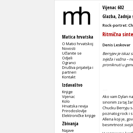
Vijenac 602
Glazba
,
Zadnja 
Rock-portret: Ch
Ritmična sinte
Matica hrvatska
O Matici hrvatskoj
Denis Leskovar
Novosti
Učlanite se
Berryjev je iskaz 
Odjeli
svježa i važna – 
Ogranci
proniknuti u gene
Društva prijatelja i
partneri
Kontakt
Izdavaštvo
Knjige
Vijenac
Ako vam Dylan na
Kolo
sinonim za taj žan
Hrvatska revija
Chucku Berryju s
Prirodoslovlje
poznatog rock i 
Elektroničke knjige
Allena koji je, g
Zbivanja
besmrtnost
svoji
Najave