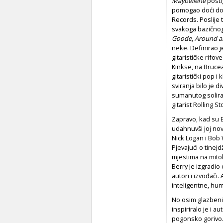
Maybellene
posti
pomogao doći do
Records. Poslije 
svakoga bazičnog 
Goode
,
Around a
neke. Definirao j
gitarističke rifo
Kinkse, na Brucea
gitaristički pop i
sviranja bilo je 
sumanutog soliranj
gitarist Rolling S
Zapravo, kad su Be
udahnuvši joj novu
Nick Logan i Bob 
Pjevajući o tinej
mjestima na mitol
Berry je izgradio 
autori i izvođači.
inteligentne, hu
No osim glazbenik
inspiriralo je i 
pogonsko gorivo. 