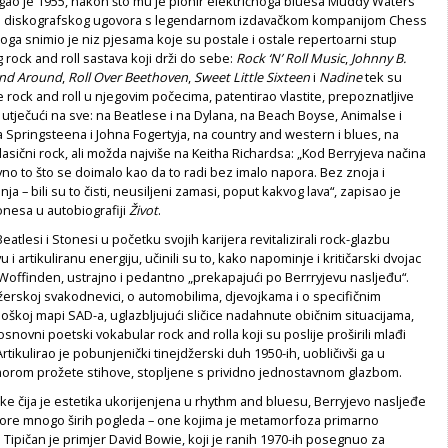
gao je 1955, nakon što mu je pionir električnoga bluesa Muddy Waters
 diskografskog ugovora s legendarnom izdavačkom kompanijom Chess
toga snimio je niz pjesama koje su postale i ostale repertoarni stup
rock and roll sastava koji drži do sebe:
Rock ‘N’ Roll Music
,
Johnny B.
nd Around
,
Roll Over Beethoven
,
Sweet Little Sixteen
i
Nadine
tek su
e rock and roll u njegovim počecima, patentirao vlastite, prepoznatljive
ve utječući na sve: na Beatlese i na Dylana, na Beach Boyse, Animalse i
 Springsteena i Johna Fogertyja, na country and western i blues, na
 klasični rock, ali možda najviše na Keitha Richardsa: „Kod Berryjeva načina
divno to što se doimalo kao da to radi bez imalo napora. Bez znoja i
a – bili su to čisti, neusiljeni zamasi, poput kakvog lava“, zapisao je
tonesa u autobiografiji
Život
.
atlesi i Stonesi u početku svojih karijera revitalizirali rock-glazbu
 i artikuliranu energiju, učinili su to, kako napominje i kritičarski dvojac
Woffinden, ustrajno i pedantno „prekapajući po Berrryjevu nasljeđu“.
džerskoj svakodnevici, o automobilima, djevojkama i o specifičnim
oškoj mapi SAD-a, uglazbljujući sličice nadahnute običnim situacijama,
osnovni poetski vokabular rock and rolla koji su poslije proširili mlađi
 Artikulirao je pobunjenički tinejdžerski duh 1950-ih, uobličivši ga u
morom prožete stihove, stopljene s prividno jednostavnom glazbom.
e čija je estetika ukorijenjena u rhythm and bluesu, Berryjevo nasljeđe
autore mnogo širih pogleda – one kojima je metamorfoza primarno
Tipičan je primjer David Bowie, koji je ranih 1970-ih posegnuo za