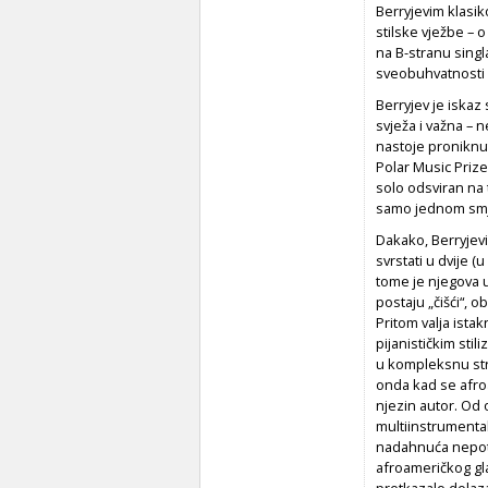
Berryjevim klasi
stilske vježbe – 
na B-stranu sing
sveobuhvatnosti 
Berryjev je iskaz 
svježa i važna –
nastoje proniknut
Polar Music Priz
solo odsviran na
samo jednom smje
Dakako, Berryjevi
svrstati u dvije 
tome je njegova u
postaju „čišći“,
Pritom valja ista
pijanističkim sti
u kompleksnu stru
onda kad se afro
njezin autor. Od 
multiinstrumental
nadahnuća nepotp
afroameričkog gla
pretkazalo dolaza