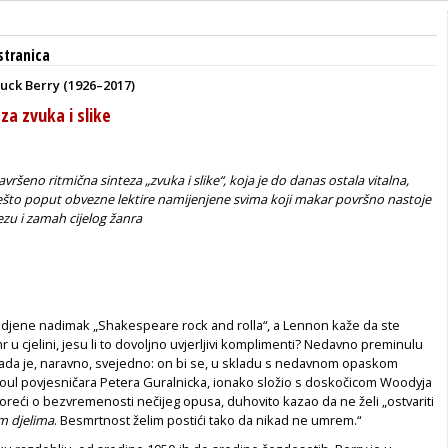
stranica
uck Berry (1926–2017)
za zvuka i slike
savršeno ritmična sinteza „zvuka i slike“, koja je do danas ostala vitalna,
nešto poput obvezne lektire namijenjene svima koji makar površno nastoje
zu i zamah cijelog žanra
djene nadimak „Shakespeare rock and rolla“, a Lennon kaže da ste
r u cjelini, jesu li to dovoljno uvjerljivi komplimenti? Nedavno preminulu
ada je, naravno, svejedno: on bi se, u skladu s nedavnom opaskom
soul povjesničara Petera Guralnicka, ionako složio s doskočicom Woodyja
ovoreći o bezvremenosti nečijeg opusa, duhovito kazao da ne želi „ostvariti
m djelima
. Besmrtnost želim postići tako da nikad ne umrem.“