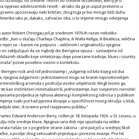
u razdoblju, od sredine 1950-ih do sredine šezdesetih, Berry je u
 opjevao adolescentski revolt – ali tako da ga je usput pretvorio u
spravno upozoravaju neki kritičari, zbog toga je bio mnogo bliži duhu
 Amerike iako je, dakako, zahvaćao oba, u to vrijeme mnogo odvojenija
ki autor Robert Christgau još je sredinom 1970-ih razvio nekoliko
dbi: „Kao u slučaju Charlieja Chaplina, ili Walta Kellyja, ili Beatlesa, veličina
e mjeri se – barem ne potpuno – veličinom i originalnošću njegova
di on zaključujući da se najbolji dio Berryjeva opusa – sastavljena od
laznih skladbi koje sintetiziraju dvije povezane tradicije, blues i country
onaša“ posve posebno ovisno o kontekstu.
erryjev rock and roll jednostavniji i „vulgarniji od bilo kojeg od dva
, njegova vulgarnost i jednostavnost mogu se braniti najsnobovskijim
erminološkog arsenala s područja visoke umjetnosti. Mogli bismo ga,
rati kao
instinktivni minimalizam
ili, jednostavnije, kao svojevrsni
narodski
ih pjesama posljedica je njihova aktivnog i kompleksnog odnosa s publikom
mijenja svaki put kad pjesma dospije u specifičnost novog okružja: u klub,
 radijski eter, ili izravno pred raspjevanu publiku.“
rles Edward Anderson Berry, rođen je 18. listopada 1926. u St. Louisu, u
užju niže srednje klase. Njegova rana dob nije upućivala na velike
vrata našao se s pogrešne strane zakona – prvi put još u srednjoj školi
čke, a poslije zbog seksualnih prijestupa i porezne evazije. Prvi hit