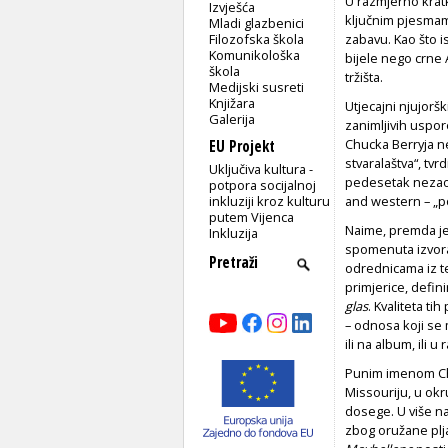
U razmjerno kratk
Izvješća
ključnim pjesmama
Mladi glazbenici
Filozofska škola
zabavu. Kao što i
Komunikološka
bijele nego crne
škola
tržišta.
Medijski susreti
Knjižara
Utjecajni njujorš
Galerija
zanimljivih uspore
Chucka Berryja n
EU Projekt
stvaralaštva“, tvr
Uključiva kultura -
pedesetak nezaobi
potpora socijalnoj
inkluziji kroz kulturu
and western – „p
putem Vijenca
Naime, premda je B
Inkluzija
spomenuta izvora
odrednicama iz t
primjerice, defini
glas
. Kvaliteta t
– odnosa koji se 
ili na album, ili u
Punim imenom Cha
Missouriju, u okr
dosege. U više na
zbog oružane plja