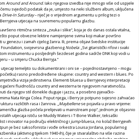
kom
Around and Around
. Iako njegova izvedba nije mnogo više od uspjele
o čemu svjedoči podatak da je, umjesto na neki službeni album, uključena
la
Drive-In Saturday
– riječ je o vrijednom argumentu u prilog tezi o
Berryjeva utjecaja na suvremenu popularnu glazbu.
savršeno ritmična sinteza „zvuka i slike“, koja je do danas ostala vitalna,
 nešto poput obvezne lektire namijenjene svima koji makar površno
i u genezu i zamah cijelog žanra. Ili, prema objavi švedske institucije
e Foundation, svojevrsna glazbenog
Nobela
: „Svi gitaristički rifovi i svaki
 tom instrumentu u posljednjih šezdeset godina sadrže DNK koji vodi u
ru – u smjeru Chucka Berryja.“
 utjecaji temeljito su dokumentirani i oni se – pojednostavnjeno – mogu
(u početku) rasno predodređene skupine: country and western i blues. Po
mjetnička vizija jedinstvena. Elementi bluesa u Berryjevoj interpretaciji
 obogaćeni fluidnošću country and westerna te njegovom narativnošću.
knuti da njegov stil donekle duguje i jazzu, a posebno pjevačko-
lizmima Nata Kinga Colea. Poput njega, i Berry je potpuno svjesno zahvaćao
kturu različitih rasa i žanrova. „
Maybellene
se pojavila u pravo vrijeme:
američka glazba počela prelijevati u mainstream pop“, jednom je objasnio
ostalih utjecaja ističu se Muddy Waters i T-Bone Walker, teksaški
ist i inovator na području električnog i
jump
-bluesa, no kolaž Berryjevih
un je bez saksofonista i vođe orkestra Louisa Jordana, popularnog
zbenika (aktivnog tijekom 1940-ih), čije je stvaralaštvo na više razina
k rock and rolla, uključujući sva njegova univerzalna obilježja
melting