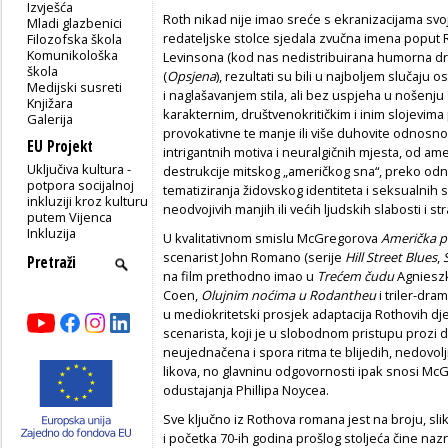
Izvješća
Roth nikad nije imao sreće s ekranizacijama svoj
Mladi glazbenici
redateljske stolce sjedala zvučna imena poput 
Filozofska škola
Komunikološka
Levinsona (kod nas nedistribuirana humorna 
škola
(
Opsjena
), rezultati su bili u najboljem slučaju
Medijski susreti
i naglašavanjem stila, ali bez uspjeha u nošenj
Knjižara
karakternim, društvenokritičkim i inim slojevim
Galerija
provokativne te manje ili više duhovite odnos
EU Projekt
intrigantnih motiva i neuralgičnih mjesta, od am
Uključiva kultura -
destrukcije mitskog „američkog sna“, preko odno
potpora socijalnoj
tematiziranja židovskog identiteta i seksualnih 
inkluziji kroz kulturu
neodvojivih manjih ili većih ljudskih slabosti i str
putem Vijenca
Inkluzija
U kvalitativnom smislu McGregorova
Američka p
scenarist John Romano (serije
Hill Street Blues
,
S
na film prethodno imao u
Trećem čudu
Agnieszk
Coen,
Olujnim noćima u Rodantheu
i triler-dra
u mediokritetski prosjek adaptacija Rothovih djel
scenarista, koji je u slobodnom pristupu prozi d
neujednačena i spora ritma te blijedih, nedovol
likova, no glavninu odgovornosti ipak snosi McGr
odustajanja Phillipa Noycea.
Sve ključno iz Rothova romana jest na broju, sli
i početka 70-ih godina prošlog stoljeća čine naz