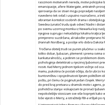
rasizmom motiviranih nereda, motivi policijske b
emancipacije, afere Watergate, antiratnih prosvj
vjerovanja da se stvari mogu popravljati nasilje
navedeno tek ovlaš i usputno naznačeno, a trebalo
vibrantan kontekst osobnih drama i obiteljskoga
Swedea (unatoč trudu ipak odveć hladni i distan
po svemu uzornog momka iz Newarka koji naslje
njegova supruga i nekadašnja lokalna kraljica 
primjereno suzdržana, ali također pretjerano hla
(Hannah Nordberg, a poslije vrlo dobra Dakota Fa
Tročlana obitelj trudi se punim plućima i u svako
toliko dobar, ljubazan, plemenit i prema svima ob
karikaturalnošću, a jedinim se problemom doim
psihologinja detektirati u njezinoj ljubomori pr
nositi. Kad Merry jednom tijekom vožnje od oca z
mamu, pukotina će postati očitija, da bi ubrzo k
buntovništvu i opsjednutosti lijevim političkim i
poštu, pri čemu će poginuti jedan čovjek. Merry
do pred kraj pretvara u dramski motiv i agens,
psihotična stanja i eskapizam te pronaći ljubav
nepokolebljiv stoicizam sve više kopnjeti kako 
loše vijesti o Merry, a istražitelji FBI-a vršljali p
U interpretaciji Johna Romana i Ewana McGrego