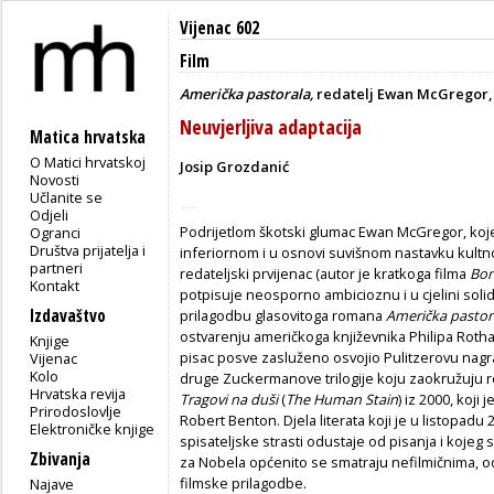
Vijenac 602
Film
Američka pastorala,
redatelj Ewan McGregor, 
Neuvjerljiva adaptacija
Matica hrvatska
O Matici hrvatskoj
Josip Grozdanić
Novosti
Učlanite se
Odjeli
Podrijetlom škotski glumac Ewan McGregor, koj
Ogranci
Društva prijatelja i
inferiornom i u osnovi suvišnom nastavku kult
partneri
redateljski prvijenac (autor je kratkoga filma
Bo
Kontakt
potpisuje neosporno ambicioznu i u cjelini solid
Izdavaštvo
prilagodbu glasovitoga romana
Američka pastor
ostvarenju američkoga književnika Philipa Rotha
Knjige
pisac posve zasluženo osvojio Pulitzerovu nagra
Vijenac
Kolo
druge Zuckermanove trilogije koju zaokružuju 
Hrvatska revija
Tragovi na duši
(
The Human Stain
) iz 2000, koj
Prirodoslovlje
Robert Benton. Djela literata koji je u listopadu
Elektroničke knjige
spisateljske strasti odustaje od pisanja i kojeg
Zbivanja
za Nobela općenito se smatraju nefilmičnima, 
filmske prilagodbe.
Najave