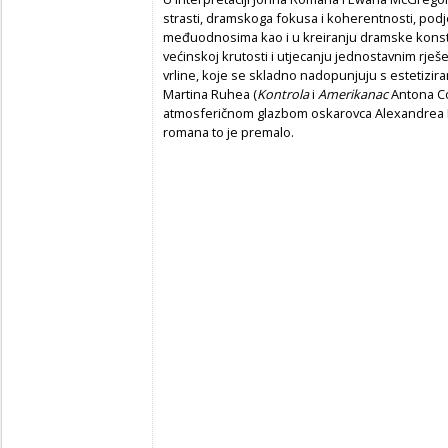
strasti, dramskoga fokusa i koherentnosti, podj
međuodnosima kao i u kreiranju dramske konstr
većinskoj krutosti i utjecanju jednostavnim rje
vrline, koje se skladno nadopunjuju s estetizira
Martina Ruhea (
Kontrola
i
Amerikanac
Antona Co
atmosferičnom glazbom oskarovca Alexandrea De
romana to je premalo.