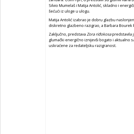
Silvio Mumelaš i Matija Antolić, skladno i energ
šećući iz uloge u ulogu.
Matija Antolić izabrao je dobru glazbu naslonjen
diskretno glazbeno razigrao, a Barbara Bourek k
Zaključno, predstava
Zora riđokosa
predstavila j
glumački energično iznijevši bogato i aktualno s
uskraćene za redateljsku razigranost.