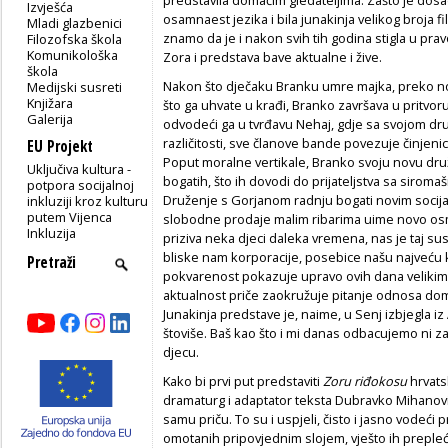
Izvješća
osamnaest jezika i bila junakinja velikog broja f
Mladi glazbenici
znamo da je i nakon svih tih godina stigla u pr
Filozofska škola
Komunikološka
Zora i predstava bave aktualne i žive.
škola
Nakon što dječaku Branku umre majka, preko no
Medijski susreti
Knjižara
što ga uhvate u krađi, Branko završava u pritvor
Galerija
odvodeći ga u tvrđavu Nehaj, gdje sa svojom dr
različitosti, sve članove bande povezuje činjenic
EU Projekt
Poput moralne vertikale, Branko svoju novu dru
Uključiva kultura -
bogatih, što ih dovodi do prijateljstva sa siro
potpora socijalnoj
Druženje s Gorjanom radnju bogati novim socija
inkluziji kroz kulturu
putem Vijenca
slobodne prodaje malim ribarima uime novo osm
Inkluzija
priziva neka djeci daleka vremena, nas je taj su
bliske nam korporacije, posebice našu najveću ko
pokvarenost pokazuje upravo ovih dana velikim 
aktualnost priče zaokružuje pitanje odnosa do
Junakinja predstave je, naime, u Senj izbjegla iz 
štoviše. Baš kao što i mi danas odbacujemo ni za 
djecu.
Kako bi prvi put predstaviti
Zoru riđokosu
hrvats
dramaturg i adaptator teksta Dubravko Mihanović 
samu priču. To su i uspjeli, čisto i jasno vodeći
omotanih pripovjednim slojem, vješto ih preplećući