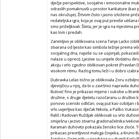
dječje perspektive, socijalne i emocionalne muke 
odraslih pomaknuvši u prostor karikature (kao pr
nas okružuje). Žrtvom čisto i jasno izložene pr
redateljska igra, koja je ovaj put previše utišana
smo priželjkivali. Šteta, jer je igra na mjestima 
kao lom i predah.
Zanimljivo je oblikovana scena Tanje Lacko (obli
stvarana od ljestvi kao simbola težnje prema vi
socijalnog dna, najviše su se uspinjali, pokazav
nalaze u opreci). Ljestve su unijele dodatnu d
akciju i vrlo zgodno oblikovan pokret (Pravdan Dev
visokom ritmu. Razlog tomu leži i u dobro izabra
Dubravka Lelas točno je oblikovala Zoru ozbiljn
djevojčicu u njoj, da bi u završnici napravila du
Bulović fino je prikazao mijene i sukobe u Brank
družine, s druge djetetu razočaranu u društvo koj
ponovo scenski odličan, ovaj put kao ozbiljan i
vrlo uvjerljiva kao dječak Nikola, a Paško Vukas
Rališ i Radovan Ruždjak oblikovali su vrlo duhov
smiješna i jezivo stvarna gradonačelnika Ivekovi
Karaman duhovito pokazala žensko lice zloće. Tvrt
prikazao prevrtljivost maloga čovjeka, a Kruno B
žandara. Osim njih, u predstavi su glumili Karla 