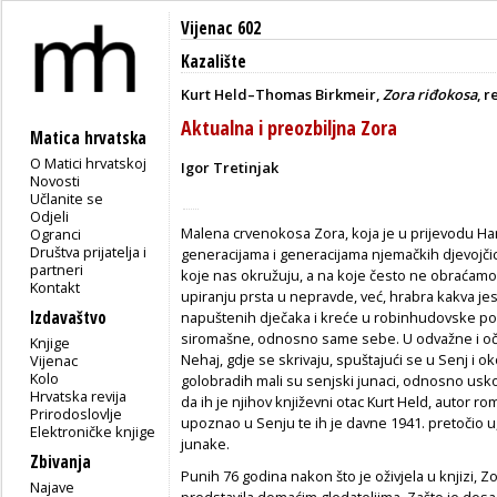
Vijenac 602
Kazalište
Kurt Held–Thomas Birkmeir,
Zora riđokosa
, 
Aktualna i preozbiljna Zora
Matica hrvatska
O Matici hrvatskoj
Igor Tretinjak
Novosti
Učlanite se
Odjeli
Malena crvenokosa Zora, koja je u prijevodu H
Ogranci
Društva prijatelja i
generacijama i generacijama njemačkih djevojči
partneri
koje nas okružuju, a na koje često ne obraćam
Kontakt
upiranju prsta u nepravde, već, hrabra kakva je
Izdavaštvo
napuštenih dječaka i kreće u robinhudovske poh
siromašne, odnosno same sebe. U odvažne i očaj
Knjige
Nehaj, gdje se skrivaju, spuštajući se u Senj i o
Vijenac
Kolo
golobradih mali su senjski junaci, odnosno usk
Hrvatska revija
da ih je njihov književni otac Kurt Held, autor r
Prirodoslovlje
upoznao u Senju te ih je davne 1941. pretočio 
Elektroničke knjige
junake.
Zbivanja
Punih 76 godina nakon što je oživjela u knjizi, Z
Najave
predstavila domaćim gledateljima. Zašto je dos