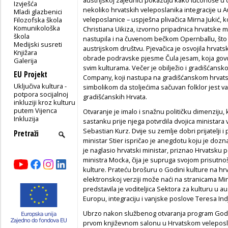
Izvješća
nekoliko hrvatskih veleposlanika integracije u Au
Mladi glazbenici
veleposlanice – uspješna plivačica Mirna Jukić, ko
Filozofska škola
Komunikološka
Christiana Uikiza, izvorno pripadnica hrvatske 
škola
nastupila i na čuvenom bečkom Opernballu, što 
Medijski susreti
austrijskom društvu. Pjevačica je osvojila hrvat
Knjižara
obrade podravske pjesme Čula jesam, koja govori
Galerija
svim kulturama. Večer je obilježio i gradišćans
EU Projekt
Company, koji nastupa na gradišćanskom hrvat
Uključiva kultura -
simbolikom da stoljećima sačuvan folklor jest važa
potpora socijalnoj
gradišćanskih Hrvata.
inkluziji kroz kulturu
putem Vijenca
Otvaranje je imalo i snažnu političku dimenziju, 
Inkluzija
sastanku prije njega potvrdila dvojica ministara v
Sebastian Kurz. Dvije su zemlje dobri prijatelji i 
ministar Stier ispričao je anegdotu koju je dozn
je naglasio hrvatski ministar, priznao Hrvatsku
ministra Mocka, čija je supruga svojom prisutno
kulture. Prateću brošuru o Godini kulture na hr
elektronskoj verziji može naći na stranicama Min
predstavila je voditeljica Sektora za kulturu u 
Europu, integraciju i vanjske poslove Teresa Ind
Ubrzo nakon službenog otvaranja program Godi
prvom književnom salonu u Hrvatskom veleposlan