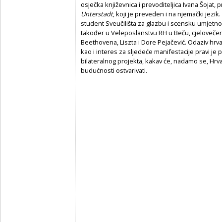
osječka književnica i prevoditeljica Ivana Šojat,
Unterstadt
, koji je preveden i na njemački jezik
student Sveučilišta za glazbu i scensku umjetnost 
također u Veleposlanstvu RH u Beču, cjelovečernj
Beethovena, Liszta i Dore Pejačević. Odaziv hrv
kao i interes za sljedeće manifestacije pravi je
bilateralnog projekta, kakav će, nadamo se, Hrv
budućnosti ostvarivati.