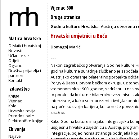
Vijenac 600
Druga stranica
Godina kulture Hrvatska–Austrija otvorena i 
Hrvatski umjetnici u Beču
Matica hrvatska
O Matici hrvatskoj
Domagoj Marić
Novosti
Učlanite se
Odjeli
Nakon zagrebačkog otvaranja Godine kulture Hrv
Ogranci
Društva prijatelja i
godina kulturne suradnje službeno je započela i
partneri
Austrijsko otvaranje bilateralnog projekta održa
Kontakt
Porgy & Bess u prvom bečkom okrugu, uz tonov
Izdavaštvo
vremenom oko 1900. godine, sadržanu u naslovu
to poruka da kulturne bilateralne veze nisu sta
Knjige
intenzivne, a kako su reprezentativni glazbenici
Vijenac
Kolo
na početku svojih karijera, kulturne će povezni
Hrvatska revija
snažne.
Prirodoslovlje
Elektroničke knjige
Kako Godina kulture ima jaku integracijsku kom
uspješnu hrvatsku zajednicu u Austriji, program 
Zbivanja
integracije, pojedincima stranoga podrijetla koji 
Najave
austrijskoj zajednici pokazuju kako lučonoše u d