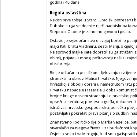
godina i 46 dana.
Bogata ostavština
Nakon prve robije u Staroj Gradiški potresan i boga
Duboko su ga se dojmile riječi nadbiskupa Kuhar
Stepinca. O tome je zanosno govorio i pisao.
Ostavio je svjedočanstvo o svojoj borbi i o patnj
majci Kati, bratu Vladimiru, sestri Mariji, o cijeloj 
Na sprovod majke Kate dopratili su ga stražari i
obitelj, prijatelji i mnogi poštovatelji našli u zajed
ohrabrenja.
Bio je odlučan u političkom djelovanju u vrijem
stranaka i u obnovi Matice hrvatske. Njegova rije
hrvatskoj slobodi i obrani u nametnutom ratu p
Hrvatsku napadale i razarale u doba komunističk
brojne knjige o svom stradanju i o hrvatskoj polit
opsežna literatura; povijesna građa, dokumenti i 
istraživati hrvatsku gospodarsku, političku povi
postavljati i pokretati prava pitanja o sudbini n
Znanstveno i političko djelo Marka Veselice, patn
stvaralački za njegova života. I za budućnost koj
Osjetilo se to i na Mirogoju, kad smo ga ispratili