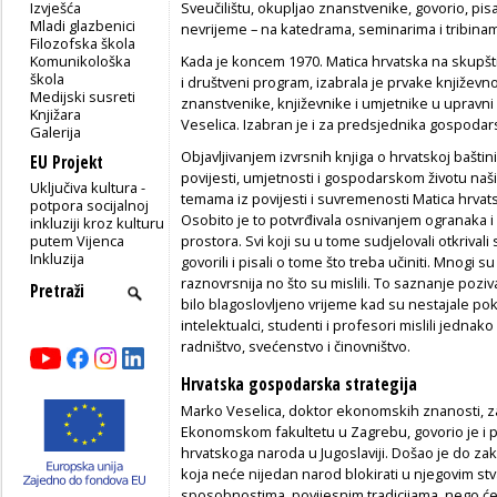
Izvješća
Sveučilištu, okupljao znanstvenike, govorio, pisa
Mladi glazbenici
nevrijeme – na katedrama, seminarima i tribinam
Filozofska škola
Komunikološka
Kada je koncem 1970. Matica hrvatska na skupštin
škola
i društveni program, izabrala je prvake književno
Medijski susreti
znanstvenike, književnike i umjetnike u upravni
Knjižara
Veselica. Izabran je i za predsjednika gospodar
Galerija
Objavljivanjem izvrsnih knjiga o hrvatskoj baštin
EU Projekt
povijesti, umjetnosti i gospodarskom životu naš
Uključiva kultura -
temama iz povijesti i suvremenosti Matica hrvats
potpora socijalnoj
Osobito je to potvrđivala osnivanjem ogranaka
inkluziji kroz kulturu
putem Vijenca
prostora. Svi koji su u tome sudjelovali otkrivali
Inkluzija
govorili i pisali o tome što treba učiniti. Mnogi su
raznovrsnija no što su mislili. To saznanje poziv
bilo blagoslovljeno vrijeme kad su nestajale pokra
intelektualci, studenti i profesori mislili jednako
radništvo, svećenstvo i činovništvo.
Hrvatska gospodarska strategija
Marko Veselica, doktor ekonomskih znanosti, z
Ekonomskom fakultetu u Zagrebu, govorio je i 
hrvatskoga naroda u Jugoslaviji. Došao je do zak
koja neće nijedan narod blokirati u njegovim stv
sposobnostima, povijesnim tradicijama, nego će 