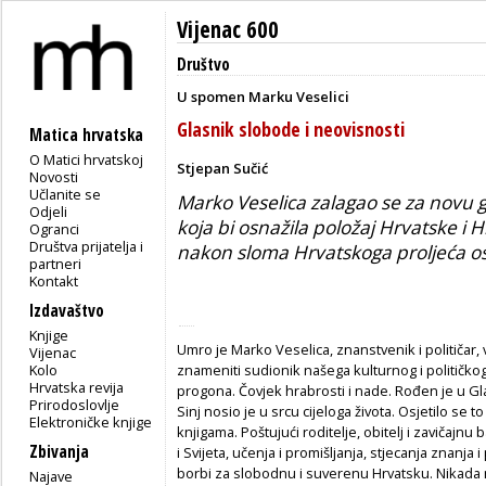
Vijenac 600
Društvo
U spomen Marku Veselici
Glasnik slobode i neovisnosti
Matica hrvatska
O Matici hrvatskoj
Stjepan Sučić
Novosti
Učlanite se
Marko Veselica zalagao se za novu g
Odjeli
koja bi osnažila položaj Hrvatske i H
Ogranci
Društva prijatelja i
nakon sloma Hrvatskoga proljeća o
partneri
Kontakt
Izdavaštvo
Knjige
Umro je Marko Veselica, znanstvenik i političar, v
Vijenac
Kolo
znameniti sudionik našega kulturnog i političko
Hrvatska revija
progona. Čovjek hrabrosti i nade. Rođen je u Glav
Prirodoslovlje
Sinj nosio je u srcu cijeloga života. Osjetilo se t
Elektroničke knjige
knjigama. Poštujući roditelje, obitelj i zavičajn
Zbivanja
i Svijeta, učenja i promišljanja, stjecanja znanja
borbi za slobodnu i suverenu Hrvatsku. Nikada n
Najave