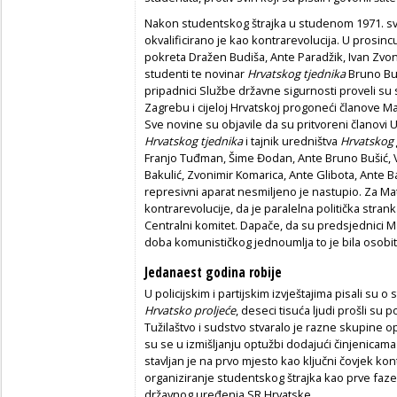
Nakon studentskog štrajka u studenom 1971. 
okvalificirano je kao kontrarevolucija. U prosin
pokreta Dražen Budiša, Ante Paradžik, Ivan Zvon
studenti te novinar
Hrvatskog tjednika
Bruno Buši
pripadnici Službe državne sigurnosti proveli su 
Zagrebu i cijeloj Hrvatskoj progoneći članove M
Sve novine su objavile da su pritvoreni članovi
Hrvatskog tjednika
i tajnik uredništva
Hrvatskog
Franjo Tuđman, Šime Đodan, Ante Bruno Bušić, Vl
Bakulić, Zvonimir Komarica, Ante Glibota, Ante Ba
represivni aparat nesmiljeno je nastupio. Za Mati
kontrarevolucije, da je paralelna politička strank
Centralni komitet. Dapače, da su predsjednici M
doba komunističkog jednoumlja to je bila osobi
Jedanaest godina robije
U policijskim i partijskim izvještajima pisali su
Hrvatsko proljeće
,
deseci
tisuća ljudi prošli su p
Tužilaštvo i sudstvo stvaralo je razne skupine opt
su se u izmišljanju optužbi dodajući činjenicama 
stavljan je na prvo mjesto kao ključni čovjek kont
organiziranje studentskog štrajka kao prve faz
državnog uređenja SR Hrvatske.