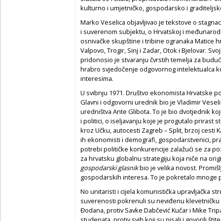
kulturno i umjetničko, gospodarsko i graditeljsk
Marko Veselica objavljivao je tekstove o stagnac
i suverenom subjektu, o Hrvatskoj i međunaro
osnivačke skupštine i tribine ogranaka Matice hr
Valpovo, Trogir, Sinj i Zadar, Otok i Bjelovar.
pridonosio je stvaranju čvrstih temelja za buduć
hrabro svjedočenje odgovornog intelektualca koj
interesima.
U svibnju 1971. Društvo ekonomista Hrvatske p
Glavni i odgovorni urednik bio je Vladimir Veselic
uredništva Ante Glibota. To je bio dvotjednik ko
i politici, o iseljavanju koje je progutalo prirast 
kroz Učku, autocesti Zagreb – Split, brzoj cesti Ka
ih ekonomisti i demografi, gospodarstvenici, pra
potrebi političke konkurencije zalažući se za poz
za hrvatsku globalnu strategiju koja niče na o
gospodarski glasnik
bio je velika novost. Promišl
gospodarskih interesa. To je pokretalo mnoge proj
No unitaristi i cijela komunistička upravljačka st
suverenosti pokrenuli su neviđenu klevetničku 
Đodana, protiv Savke Dabčević Kučar i Mike Tripa
studenata, protiv svih koji su pisali i govorili šti