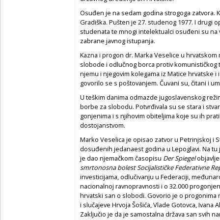
Osuđen je na sedam godina strogoga zatvora. Ka
Gradiška. Pušten je 27. studenog 1977. I drugi o
studenata te mnogi intelektualci osuđeni su na 
zabrane javnog istupanja.
Kazna i progon dr. Marka Veselice u hrvatskom 
slobode i odlučnog borca protiv komunističkog to
njemu i njegovim kolegama iz Matice hrvatske i 
govorilo se s poštovanjem. Čuvani su, čitani i um
U teškim danima odmazde jugoslavenskog režima
borbe za slobodu. Potvrđivala su se stara i stvar
gonjenima i s njihovim obiteljima koje su ih prati
dostojanstvom.
Marko Veselica je opisao zatvor u Petrinjskoj i S
dosuđenih jedanaest godina u Lepoglavi. Na tu 
je dao njemačkom časopisu
Der Spiegel
objavlj
smrtonosna bolest Socijalističke Federativne Rep
investicijama, odlučivanju u Federaciji, međun
nacionalnoj ravnopravnosti i o 32.000 progonjen
hrvatski san o slobodi. Govorio je o progonima
i slučajeve Hrvoja Šošića, Vlade Gotovca, Ivana A
Zaključio je da je samostalna država san svih n