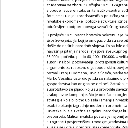
studentima na zboru 27. ožujka 1971. u Zagrebu
slobode i suvereniteta: unitarističko-centralist
foteljama i u dijelu predstavničko-političkog su
hrvatske ekonomske i političke strukture, iznos
oduševljenu potporu novoga sveučilišnog narašt
U proljeće 1971. Matica hrvatska pokrenula je
Hr
društvena pitanja
, koji je omogućio da su sve bi
došle do najširih narodnih slojeva. To su bile o
najvažnija pitanja naroda i njegova sveukupnog 
35.000 u početku pa do 60, 100 i 130.000. U velik
autori i najbolji poznavatelji i protagonisti kultu
argumente za raspravu o gospodarskim, povijesni
pozvali Franju Tuđmana, Hrvoja Šošića, Marka V
Marko Veselica ustvrdio je
„da se nalazimo u p
gospodarstva kao originalne cjeline“. Zatražio 
suprotstavio se pljački koju su provodile savez
zrakoplovne kompanije. Bio je odlučan u pogled
strategije koja bi bitno ublažila i smanjila hrva
osobito pitanje izgradnje modernih prometnica 
Hrvatske, bile su važne za cjelinu narodnoga k
preporoda. Matica hrvatska postala je najomilje
su ogranci i povjereništva u mnogim gradovima i
slušala se i čitala, prepričavala i komentirala. 