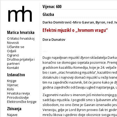
Vijenac 600
Glazba
Darko Domitrović–Miro Gavran, Byron, red. 
Efektni mjuzikl o „hromom vragu“
Matica hrvatska
O Matici hrvatskoj
Dora Dunatov
Novosti
Učlanite se
Odjeli
Ogranci
Dugo najavljivan mjuzikl
Byron
skladatelja Darka
Društva prijatelja i
konačno se domogao svjetala pozornice. Premi
partneri
gradskom kazalištu Komedija,
koje je 24. veljač
Kontakt
bio i sam „otac hrvatskog mjuzikla“, kazališni red
Izdavaštvo
dotaknulo i najnoviji domaći mjuzikl u režiji Iva
Knjige
tim na zajednički nazivnik, bit će jasno kako je
B
Vijenac
godina zajednički održavaju ugled najstarij
Kolo
Hrvatska revija
Zagonetni naslov s imenom još misterioznijeg 
Prirodoslovlje
sadržaju mjuzikla. I pogodili smo s ljubavnim af
Elektroničke knjige
slobodom, no ono čime je Gavran iznenadio jes
Zbivanja
Veneciju, gdje je Lord Byron proveo čak tri godi
Najave
mrežu likova i ujedinio dvije okosnice svoga mjuzi