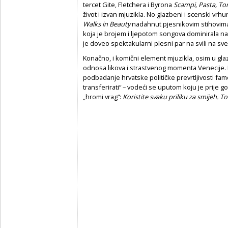
tercet Gite, Fletchera i Byrona
Scampi, Pasta, Ton
život i izvan mjuzikla. No glazbeni i scenski vrh
Walks in Beauty
nadahnut pjesnikovim stihovima. 
koja je brojem i ljepotom songova dominirala n
je doveo spektakularni plesni par na svili na s
Konačno, i komični element mjuzikla, osim u gl
odnosa likova i strastvenog momenta Venecije. M
podbadanje hrvatske političke prevrtljivosti famoz
transferirati“ – vodeći se uputom koju je prije 
„hromi vrag“:
Koristite svaku priliku za smijeh. To je