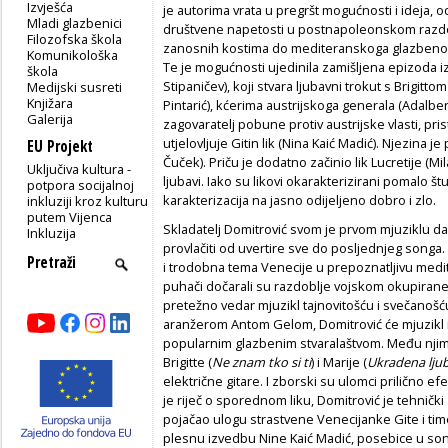
Izvješća
je autorima vrata u pregršt mogućnosti i ideja, o
Mladi glazbenici
društvene napetosti u postnapoleonskom razdob
Filozofska škola
zanosnih kostima do mediteranskoga glazbeno
Komunikološka
Te je mogućnosti ujedinila zamišljena epizoda i
škola
Stipaničev), koji stvara ljubavni trokut s Brigitto
Medijski susreti
Knjižara
Pintarić), kćerima austrijskoga generala (Adalber
Galerija
zagovaratelj pobune protiv austrijske vlasti, pri
utjelovljuje Gitin lik (Nina Kaić Madić). Njezina 
EU Projekt
Čuček). Priču je dodatno začinio lik Lucretije (M
Uključiva kultura -
ljubavi. Iako su likovi okarakterizirani pomalo štu
potpora socijalnoj
karakterizacija na jasno odijeljeno dobro i zlo.
inkluziji kroz kulturu
putem Vijenca
Skladatelj Domitrović svom je prvom mjuziklu da
Inkluzija
provlačiti od uvertire sve do posljednjeg songa.
i trodobna tema Venecije u prepoznatljivu med
puhači dočarali su razdoblje vojskom okupirane
pretežno vedar mjuzikl tajnovitošću i svečanošću.
aranžerom Antom Gelom, Domitrović će mjuzikl
popularnim glazbenim stvaralaštvom. Među nji
Brigitte (
Ne znam tko si ti
) i Marije (
Ukradena lju
električne gitare. I zborski su ulomci prilično e
je riječ o sporednom liku, Domitrović je tehničk
pojačao ulogu strastvene Venecijanke Gite i ti
plesnu izvedbu Nine Kaić Madić, posebice u s