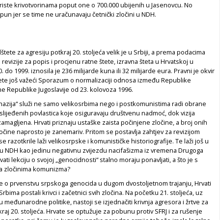
riste krivotvorinama poput one o 700.000 ubijenih u Jasenovcu. No
un jer se time ne uračunavaju četnički zločini u NDH.
štete za agresiju potkraj 20. stoljeća velik je u Srbiji, a prema podacima
revizije za popis i procjenu ratne štete, izravna šteta u Hrvatskoj u
 do 1999. iznosila je 236 milijarde kuna ili 32 milijarde eura. Pravni je okvir
te još važeći Sporazum o normalizaciji odnosa između Republike
e Republike Jugoslavije od 23. kolovoza 1996.
zija“ služi ne samo velikosrbima nego i postkomunistima radi obrane
aslijeđenih povlastica koje osiguravaju društvenu nadmoć, dok vizija
amagljena. Hrvati priznaju ustaške zaista počinjene zločine, a broj onih
zločine naprosto je zanemariv. Pritom se postavlja zahtjev za revizijom
 se razotkrile laži velikosrpske i komunističke historiografije. Te laži još u
uju NDH kao jedinu negativnu zvijezdu nacifašizma iz vremena Drugoga
vati lekciju o svojoj „genocidnosti“ stalno moraju ponavljati, a što je s
sa zločinima komunizma?
 o prvenstvu srpskoga genocida u dugom dvostoljetnom trajanju, Hrvati
bima postali krivci i začetnici svih zločina. Na početku 21. stoljeća, uz
međunarodne politike, nastoji se izjednačiti krivnja agresora i žrtve za
kraj 20. stoljeća. Hrvate se optužuje za pobunu protiv SFRJ i za rušenje