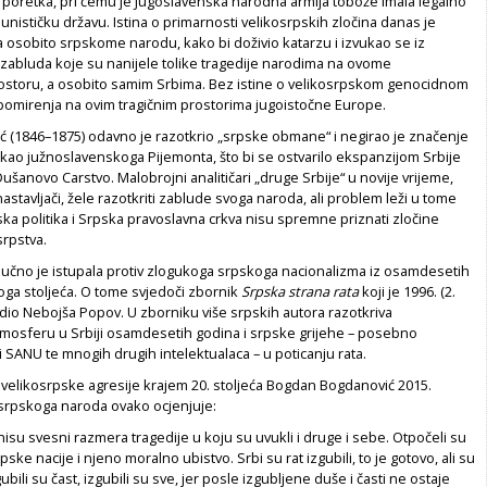
 poretka, pri čemu je Jugoslavenska narodna armija tobože imala legalno
unističku državu. Istina o primarnosti velikosrpskih zločina danas je
 osobito srpskome narodu, kako bi doživio katarzu i izvukao se iz
 zabluda koje su nanijele tolike tragedije narodima na ovome
ostoru, a osobito samim Srbima. Bez istine o velikosrpskom genocidnom
mirenja na ovim tragičnim prostorima jugoistočne Europe.
ć (1846–1875) odavno je razotkrio „srpske obmane“ i negirao je značenje
kao južnoslavenskoga Pijemonta, što bi se ostvarilo ekspanzijom Srbije
ušanovo Carstvo. Malobrojni analitičari „druge Srbije“ u novije vrijeme,
astavljači, žele razotkriti zablude svoga naroda, ali problem leži u tome
ka politika i Srpska pravoslavna crkva nisu spremne priznati zločine
srpstva.
dlučno je istupala protiv zlogukoga srpskoga nacionalizma iz osamdesetih
ga stoljeća. O tome svjedoči zbornik
Srpska strana rata
koji je 1996. (2.
dio Nebojša Popov. U zborniku više srpskih autora razotkriva
atmosferu u Srbiji osamdesetih godina i srpske grijehe – posebno
i SANU te mnogih drugih intelektualaca – u poticanju rata.
 velikosrpske agresije krajem 20. stoljeća Bogdan Bogdanović 2015.
srpskoga naroda ovako ocjenjuje:
nisu svesni razmera tragedije u koju su uvukli i druge i sebe. Otpočeli su
ke nacije i njeno moralno ubistvo. Srbi su rat izgubili, to je gotovo, ali su
zgubili su čast, izgubili su sve, jer posle izgubljene duše i časti ne ostaje