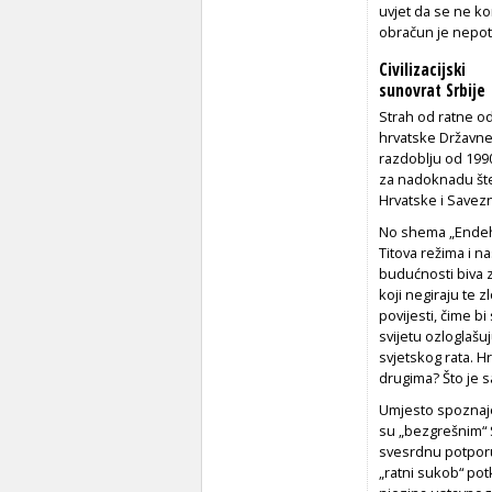
uvjet da se ne ko
obračun je nepotp
Civilizacijski
sunovrat Srbije
Strah od ratne od
hrvatske Državne 
razdoblju od 1990.
za nadoknadu šte
Hrvatske i Savezn
No shema „Endeha
Titova režima i n
budućnosti biva z
koji negiraju te 
povijesti, čime bi
svijetu ozloglaš
svjetskog rata. Hr
drugima? Što je 
Umjesto spoznaje
su „bezgrešnim“ Sr
svesrdnu potporu 
„ratni sukob“ pot