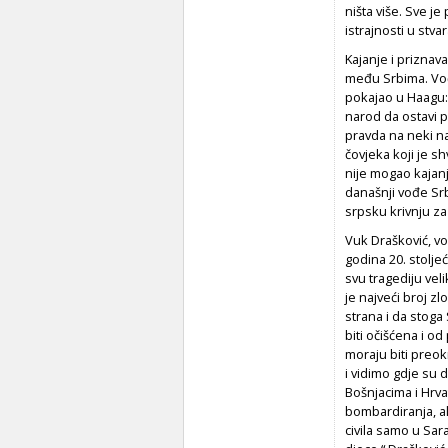
ništa više. Sve j
istrajnosti u stvar
Kajanje i priznava
među Srbima. Vođ
pokajao u Haagu:
narod da ostavi p
pravda na neki na
čovjeka koji je sh
nije mogao kajan
današnji vođe Srb
srpsku krivnju za
Vuk Drašković, vo
godina 20. stolje
svu tragediju vel
je najveći broj zl
strana i da stoga
biti očišćena i od
moraju biti preok
i vidimo gdje su d
Bošnjacima i Hrva
bombardiranja, al
civila samo u Sara