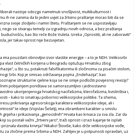
.
 liberali nastoje odozgo nametnuti snošljivost, multikulturnost i
mu ih ne zanima da bi jedini uvjet za žrtvino praštanje morao biti da se
prizna svoje zlodjelo i namiri štetu. Praštanjem se ne uspostavljaju
 nego se stvaraju temelji za izgradnju novih odnosa, a bez praštanja
 budućnošću, kao što reče Bože Vuleta. Izreka „Oprostiti, ali ne zaboraviti“
la, jer takav oprost nije bezuvjetan.
a ima pouzdani obnovljivi izvor vlastite energije – a to je NDH. Velikosrbi
pa vlast četničkih korijena u Beogradu optužuju Hrvatsku zbog
hazije“, u što su, potaknuti falsifikatorima ili zločincima za pisaćim stolom,
mnogi Srbi. Koji je smisao održavanja pojma „Endehazija“, kao
znajne strukturne cjeline koja se ne smije podložiti povijesnoj reviziji?
lnim pobijanjem poništava se samorazumljivo i jednostavno
vodno ukorijenjenoga hrvatskog nacifašizma, klerofašizma, kvislinštva i,
sti – kako to smatraju pobornici velikosrpske politike. Ta shema,
eresu prikrivanja agresorskoga karaktera velikosrpske ideje, ali i
tnosti“ te ideje (Vojislav Šešelj), ima obrambeni karakter u smislu
tih grijeha i prikazivanja „genocidnih“ Hrvata kao krivaca za sva zla. Zar da
koji su postali važni „žrtveni jarci“, traži oprost i izrazi kajanje te isplati
e priznala vlastita krivnja? Nikako! Štoviše, kako drže velikosrpske vođe,
tetu za zločine prema Srbima u NDH. Zahtjev je u potpunosti opravdan, uz