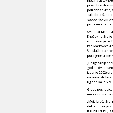
njezina ustavnog
pravo braniti kom
potrebna svima, a
„srbobranštine“ i
geopolitičkom pr
programu nema po
Svetozar Markovi
Kneževine Srbije 
uz pozivanje na D
kao Markovićevi n
što službena srps
počinjene u ime 
„Druga Srbija“ o
godina dvadeseto
izdanje 2002) ure
nacionalističku 
uglednika iz SPC 
Glede posljedica
mentalno stanje 
„Moja braća Srbi 
dekompoziciju srps
izgubili i dušu, i