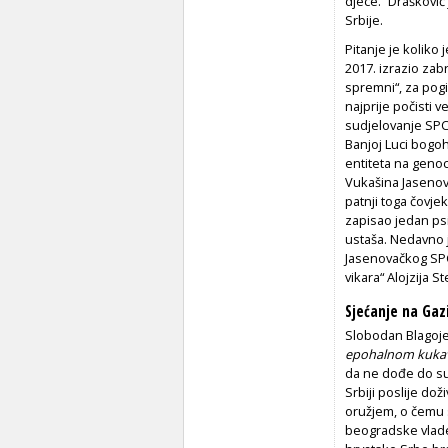
djece.“ Drašković
Srbije.
Pitanje je koliko 
2017. izrazio za
spremni“, za pogi
najprije počisti 
sudjelovanje SPC-a
Banjoj Luci bogoh
entiteta na genoc
Vukašina Jasenov
patnji toga čovje
zapisao jedan psi
ustaša. Nedavno 
Jasenovačkog SPC 
vikara“ Alojzija
Sjećanje na Ga
Slobodan Blagoje
epohalnom kuka
da ne dođe do su
Srbiji poslije dož
oružjem, o čemu s
beogradske vlade