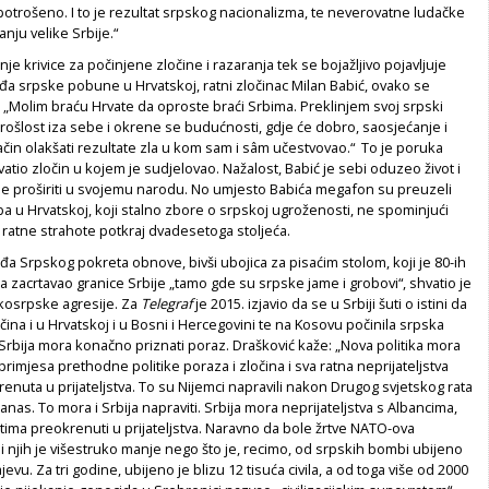
e potrošeno. I to je rezultat srpskog nacionalizma, te neverovatne ludačke
anju velike Srbije.“
nje krivice za počinjene zločine i razaranja tek se bojažljivo pojavljuje
a srpske pobune u Hrvatskoj, ratni zločinac Milan Babić, ovako se
 „Molim braću Hrvate da oproste braći Srbima. Preklinjem svoj srpski
rošlost iza sebe i okrene se budućnosti, gdje će dobro, saosjećanje i
čin olakšati rezultate zla u kom sam i sâm učestvovao.“ To je poruka
vatio zločin u kojem je sudjelovao. Nažalost, Babić je sebi oduzeo život i
je proširiti u svojemu narodu. No umjesto Babića megafon su preuzeli
a u Hrvatskoj, koji stalno zbore o srpskoj ugroženosti, ne spominjući
 ratne strahote potkraj dvadesetoga stoljeća.
đa Srpskog pokreta obnove, bivši ubojica za pisaćim stolom, koji je 80-ih
ća zacrtavao granice Srbije „tamo gde su srpske jame i grobovi“, shvatio je
ikosrpske agresije. Za
Telegraf
je 2015. izjavio
da se u Srbiji šuti o istini da
očina i u Hrvatskoj i u Bosni i Hercegovini te na Kosovu počinila srpska
 Srbija mora konačno priznati poraz. Drašković kaže:
„Nova politika mora
 primjesa prethodne politike poraza i zločina i sva ratna neprijateljstva
renuta u prijateljstva. To su Nijemci napravili nakon Drugog svjetskog rata
anas. To mora i Srbija napraviti. Srbija mora neprijateljstva s Albancima,
tima preokrenuti u prijateljstva. Naravno da bole žrtve NATO-ova
i njih je višestruko manje nego što je, recimo, od srpskih bombi ubijeno
jevu. Za tri godine, ubijeno je blizu 12 tisuća civila, a od toga više od 2000