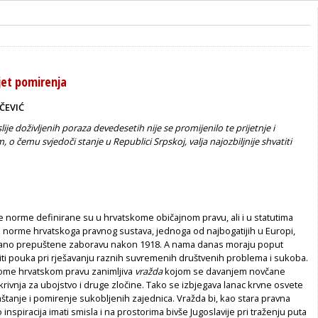
jet pomirenja
ČEVIĆ
slije doživljenih poraza devedesetih nije se promijenilo te prijetnje i
 o čemu svjedoči stanje u Republici Srpskoj, valja najozbiljnije shvatiti
e norme definirane su u hrvatskome običajnom pravu, ali i u statutima
 norme hrvatskoga pravnog sustava, jednoga od najbogatijih u Europi,
ljano prepuštene zaboravu nakon 1918. A nama danas moraju poput
iti pouka pri rješavanju raznih suvremenih društvenih problema i sukoba.
rome hrvatskom pravu zanimljiva
vražda
kojom se davanjem novčane
krivnja za ubojstvo i druge zločine. Tako se izbjegava lanac krvne osvete
tanje i pomirenje sukobljenih zajednica. Vražda bi, kao stara pravna
inspiracija imati smisla i na prostorima bivše Jugoslavije pri traženju puta