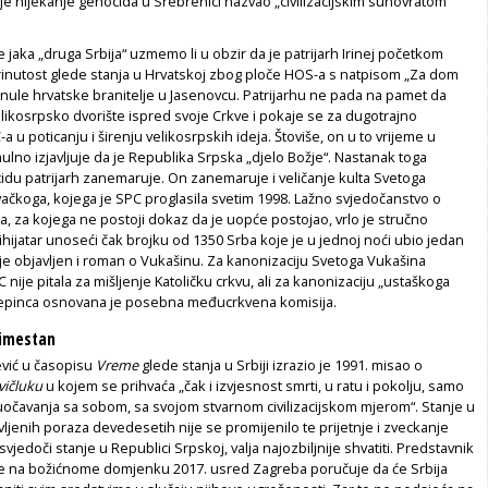
 je nijekanje genocida u Srebrenici nazvao „civilizacijskim sunovratom“
je jaka „druga Srbija“ uzmemo li u obzir da je patrijarh Irinej početkom
brinutost glede stanja u Hrvatskoj zbog ploče HOS-a s natpisom „Za dom
nule hrvatske branitelje u Jasenovcu. Patrijarhu ne pada na pamet da
velikosrpsko dvorište ispred svoje Crkve i pokaje se za dugotrajno
 u poticanju i širenju velikosrpskih ideja. Štoviše, on u to vrijeme u
ulno izjavljuje da je Republika Srpska „djelo Božje“. Nastanak toga
idu patrijarh zanemaruje. On zanemaruje i veličanje kulta Svetoga
ačkoga, kojega je SPC proglasila svetim 1998. Lažno svjedočanstvo o
ka, za kojega ne postoji dokaz da je uopće postojao, vrlo je stručno
hijatar unoseći čak brojku od 1350 Srba koje je u jednoj noći ubio jedan
je objavljen i roman o Vukašinu. Za kanonizaciju Svetoga Vukašina
nije pitala za mišljenje Katoličku crkvu, ali za kanonizaciju „ustaškoga
 Stepinca osnovana je posebna međucrkvena komisija.
zimestan
vić u časopisu
Vreme
glede stanja u Srbiji izrazio je 1991. misao o
vičluku
u kojem se prihvaća „čak i izvjesnost smrti, u ratu i pokolju, samo
očavanja sa sobom, sa svojom stvarnom civilizacijskom mjerom“. Stanje u
ivljenih poraza devedesetih nije se promijenilo te prijetnje i zveckanje
vjedoči stanje u Republici Srpskoj, valja najozbiljnije shvatiti. Predstavnik
 na božićnome domjenku 2017. usred Zagreba poručuje da će Srbija