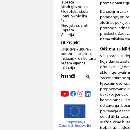
Izvješća
prema pomirenju
Mladi glazbenici
Filozofska škola
Današnji hrvatski
Komunikološka
pomirenje, pri če
škola
zločinac pokaje, 
Medijski susreti
prethodni odnosi,
Knjižara
prošlost ovladava
Galerija
nema nikakva smis
EU Projekt
Odšteta za NDH
Uključiva kultura -
potpora socijalnoj
Velikosrpska idej
inkluziji kroz kulturu
koje danas zastu
putem Vijenca
oživljavanja „Ende
Inkluzija
skloni vjerovati 
zacementirane spo
Njezinim eventua
prepoznavanje na
dakako, genocidno
koncipirana u int
održavanja „besmr
prikrivanja vlasti
se od tih krivaca, 
vražda, čime bi s
treba tražiti odš