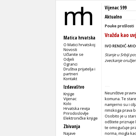
Vijenac 599
Aktualno
Pouke prošlosti
Vražda kao uv
Matica hrvatska
O Matici hrvatskoj
IVO RENDIĆ-MIO
Novosti
Učlanite se
Stanje u Srbiji po
Odjeli
zveckanje oružjem,
Ogranci
Društva prijatelja i
partneri
Kontakt
Izdavaštvo
Neuništive pravn
Knjige
Vijenac
komuna. Te stare
Kolo
namjerno su i ci
Hrvatska revija
rimskoga prava b
Prirodoslovlje
Osobito je u sta
Elektroničke knjige
odštete priznaje 
Zbivanja
te omogućuje praš
Najave
norma, mogla kao 