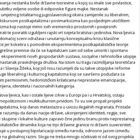
davanja nestanka bivše državne tvorevine u kojoj su imale sve povlastice,
 gubitku voljene osobe ili edipovske figure majke. Nestanak
umjetnog totalitarnog jugoslavenskog okvira zamijenile su liberalnim,
diskursom postkapitalizma i postmarksizma kao posljednjim utočištem
lizma koji nastoje mimo svih vremensko-prostornih i povijesnih
ati te povratiti izgubljeni rajski vrt svijeta bratstva i jedinstva. Nova ljevica
 domaćoj sceni odražava i unutarnju konceptualnu krizu klasične
ice jer koketira s pomodnim eksperimentima postkapitalističke teorije
ogrešne premise da će se kapitalizam sam od sebe umoriti i spontano
i eksperimenti novih gospodarskih sustava, socijalne i tehnološke utopije
i nastanak pravednijega društva. Na istom su tragu razmišljanja teoretičara
 i Slavoja Žižeka, koji još nisu razumjeli da su takve utopijske reforme
ge liberalnog i kulturnog kapitalizma koji se savršeno podudara sa
 permisivnim, hedonističkim krilaticama neprestane emancipacije,
jena, identiteta i nacionalnih kategorija.
Nova ljevica, kao i ostale lijeve crkve u Europi pa i u Hrvatskoj, ostaju
mopolitizmom i multikulturnim prividom. To su sve propali projekti
pitalizma, koji danas metastazira u uvozu ilegalnih migranata. Pristaše
e razumiju da danas nacije-države, ukorijenjeni identiteti, regije, sve
 skupine i lokalne kulture zapravo čine jedinu branu protiv neprestanog
pitalističke dinamike koja ne trpi državne granice ni državni suverenitet.
ituje u postupnoj bipolarizaciji između naroda, odnosno jazom između
je na globalnoj razini. Stoga ne treba mnogo očekivati ni od ovog projekta