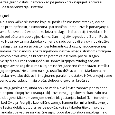
 će zasigurno ostati upamćen kao još jedan korak naprijed u procesu
 i desuverenizacije Hrvatske.
ogovi
ke s osnivačke skupštine koje su poslali čelnici nove stranke, vidi se
čina proturječnosti, oksimorona i paranoično-kompulzivnih ponavljanja u
ama, što sve održava duboku krizu naslaganih frustracija i rezidualnih
le političke antropologije. Naime, član inicijativnog odbora Zoran Pusić
o Nova ljevica ima duboke korijene u radu „onog dijela civilnog društva
 zalagao za izgradnju pristojnog, tolerantnog društva, neopterećenog
sudama, zatucanošću i natražnjaštvom, netrpeljivošću, strahom i mržnjom
a obično proizlaze“, da bi odmah potom čelnik Nove ljevice Dragan
e riječi anulirao i proturječio im upravo krajnjom mitologizacijom
ojugoslavenskog diskursa u kojem ističe:
„Konačno ćemo staviti ustašku
joj je mjesto.“ Ne znamo na koju ustašku državu aludira Markovina, na
tsku hrvatsku državu ili imaginarnu paralelnu ustašku NDH, u kojoj samo
dbenici žive, rade, primaju plaću, slobodno govore i kreću se.
ali za Jugoslavijom, onda on kao vođa Nove ljevice zapravo podsvjesno
kadijom u kojoj žive i bratuju isključivo novi „Jugosloveni“ kao izabrana
olubogova. Mitskom zemljom sreće i blagostanja s bukoličkim tonovima
od Ovidija i Vergilija kao idiličnu zemlju harmonije i mira. Indikativno je
a ljevica dobila potporu Ive Josipovića, koji se također tijekom svojeg
andata pozivao se na klasične agitpropovske titoističke mitologeme o