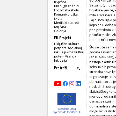
europskim zemljam
Izvješća
Siriza itd.), moga
Mladi glazbenici
Filozofska škola
hrvatske ljevice,
Komunikološka
izdala sva načela 
škola
Taj bi novi lijev
Medijski susreti
kojih se u doba oz
Knjižara
pod pritiskom kul
Galerija
politički misliti.
EU Projekt
donosi ništa novo
Uključiva kultura -
Što se tiče sama
potpora socijalnoj
inkluziji kroz kulturu
godina zakašnjen
putem Vijenca
(engl.
New Left
),
Inkluzija
nastojala artikuli
seksualnih prava,
stranaka nove lje
organizacije i ne
obrnuti proces jer
nevladinih udruga
aktivističkog kul
monopol od ranih 
danas, s raznim f
dominantna siste
mogu biti različi
parlamentarne st