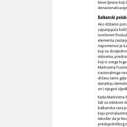
Nove ljevice koji
denacionalizacije
Balkanski polub
Ako iščitamo poru
zapanjujuća koli
izrečenim floskul
elementa zastarje
napomenuo je kak
koji se dosljedno
mitovima, predra
koji iz svega tog
Markovina Pusićev
iracionalnoga ne
državu tamo gdje 
današnju demokra
on i njegovi slje
Kada Markovina ž
žali za mitskom Ar
balkanska rasa p
koju pronalazimo k
također da je Nov
predsjedničkog m