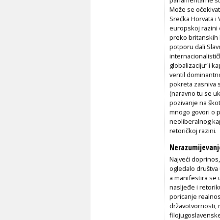
Može se očekivat
Srećka Horvata i 
europskoj razini 
preko britanskih
potporu dali Slavo
internacionalistič
globalizaciju“ i k
ventil dominantno
pokreta zasniva s
(naravno tu se uk
pozivanje na škot
mnogo govori o pr
neoliberalnog kap
retoričkoj razini.
Nerazumijevanje
Najveći doprinos,
ogledalo društva 
a manifestira se 
nasljeđe i retori
poricanje realnos
državotvornosti, n
filojugoslavenske