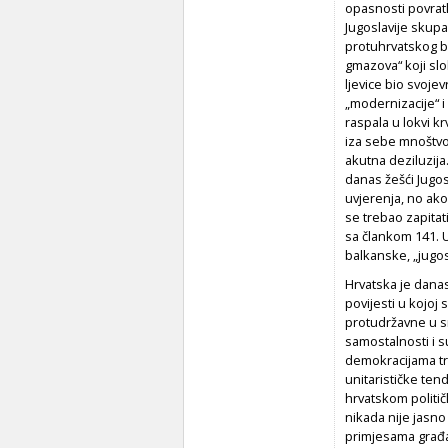
opasnosti povratk
Jugoslavije skupa 
protuhrvatskog bes
gmazova“ koji sl
ljevice bio svoj
„modernizacije“ i 
raspala u lokvi k
iza sebe mnoštvo 
akutna deziluzij
danas žešći Jugos
uvjerenja, no ak
se trebao zapitat
sa člankom 141. U
balkanske, „jugo
Hrvatska je dana
povijesti u kojoj
protudržavne u s
samostalnosti i 
demokracijama tre
unitarističke ten
hrvatskom politič
nikada nije jasno
primjesama građa