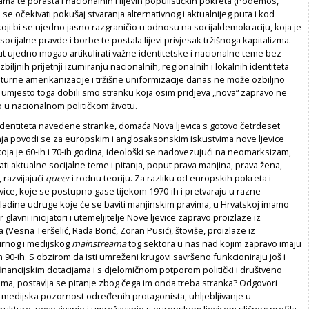
a te porasta i nacionalnih i lijevih populističkih pokreta (Podemos,
o se očekivati pokušaj stvaranja alternativnog i aktualnijeg puta i kod
 koji bi se ujedno jasno razgraničio u odnosu na socijaldemokraciju, koja je
socijalne pravde i borbe te postala lijevi privjesak tržišnoga kapitalizma.
i put ujedno mogao artikulirati važne identitetske i nacionalne teme bez
biljnih prijetnji izumiranju nacionalnih, regionalnih i lokalnih identiteta
turne amerikanizacije i tržišne uniformizacije danas ne može ozbiljno
 Ali umjesto toga dobili smo stranku koja osim pridjeva „nova“ zapravo ne
 u nacionalnom političkom životu.
 identiteta navedene stranke, domaća Nova ljevica s gotovo četrdeset
ja povodi se za europskim i anglosaksonskim iskustvima nove ljevice
 koja je 60-ih i 70-ih godina, ideološki se nadovezujući na neomarksizam,
rati aktualne socijalne teme i pitanja, poput prava manjina, prava žena,
 razvijajući
queer
i rodnu teoriju. Za razliku od europskih pokreta i
vice, koje se postupno gase tijekom 1970-ih i pretvaraju u razne
vladine udruge koje će se baviti manjinskim pravima, u Hrvatskoj imamo
 glavni inicijatori i utemeljitelje Nove ljevice zapravo proizlaze iz
 (Vesna Teršelić, Rada Borić, Zoran Pusić), štoviše, proizlaze iz
turnog i medijskog
mainstreama
tog sektora u nas nad kojim zapravo imaju
90-ih. S obzirom da isti umreženi krugovi savršeno funkcioniraju još i
inancijskim dotacijama i s djelomičnom potporom politički i društveno
ma, postavlja se pitanje zbog čega im onda treba stranka? Odgovori
ti: medijska pozornost određenih protagonista, uhljebljivanje u
rukture, povezivanje i umrežavanje s europskom ljevicom sličnog profila.