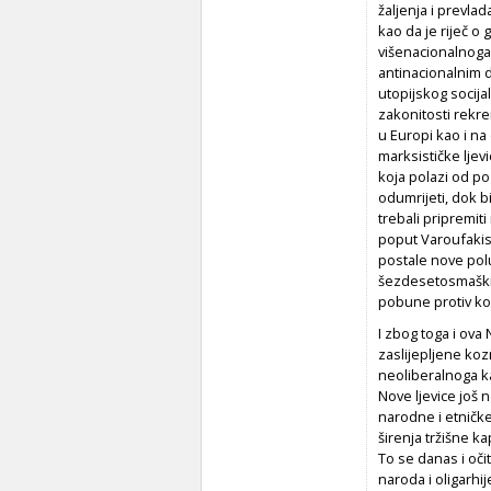
žaljenja i prevla
kao da je riječ o
višenacionalnoga 
antinacionalnim 
utopijskog socija
zakonitosti rekreir
u Europi kao i na
marksističke ljev
koja polazi od p
odumrijeti, dok b
trebali pripremit
poput Varoufakisa
postale nove polu
šezdesetosmaškim
pobune protiv kori
I zbog toga i ova 
zaslijepljene koz
neoliberalnoga ka
Nove ljevice još n
narodne i etničke
širenja tržišne ka
To se danas i oč
naroda i oligarhi