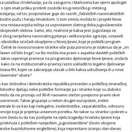
a ustaštva i Endehazije, pa će zasigurno i Markovina kao vjerni apologet
s njim imati priliku proširiti zoološki krug retoričkog i mitskog
tijarija, od tzv. Josipovićeve guje do raznih „fašističkih nacionalističkih
obodno pužu i haraju Hrvatskom. U tom smislu možda bi i projekt Nove
evrsna restauracijska težnja za uspostavom zlatnog doba jugoslavenske
skojevskih sletova. Samo, eto, realnost je kakva jest. Jugoslavija se
rvi zbog neriješena nacionalnog pitanja i velikosrpske agresije, ostavivši
ideološke siročadi okupljene u Novoj ljevici, koje je politički program
a. Čelnik te novoosnovane stranke više puta ponosno je istaknuo da je „on
laven od bilo koga“, na što možda ima pravo s aspekta vlastitih političkih
o takvo uvjerenje prenese na programsko djelovanje Nove ljevice, onda bi
i kako će na institucionalno-pravnoj razini uskladiti to legalno djelovanje
stava RH, kojim se zabranjuje ulazak u
bilo kakva udruživanja ili u nove
slavenske“ okvire?
s kao slobodna i demokratska republika presedan u političkoj stranačkoj
 slobodno djeluju neke političke formacije pa i stranke koje su duboko
mislu da ne priznaju od 90-ih naovamo stečen povijesno-pravni okvir
suverenosti. Takve grupacije u nekim drugim europskim, zrelim
tirale bi se kao kap nelegalne, iredentističke, separatističke, odnosno
dencije koja je prijetnja ustavnom poretku. No takve su stranke i pokreti u
kom životu tu da nas podsjete na cijelu tragediju hrvatsku ljevice koja
 prekinula s političkim nasljeđem „jugoslavenštine“ (često obojene
nske kvaziduhovne engleštine), koja neprestano izranja i dan-danas