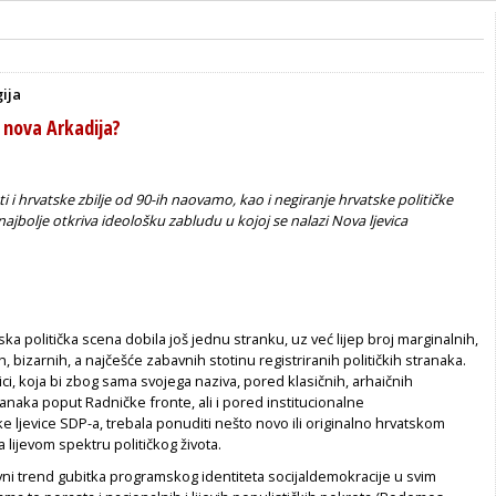
gija
i nova Arkadija?
i i hrvatske zbilje od 90-ih naovamo, kao i negiranje hrvatske političke
najbolje otkriva ideološku zabludu u kojoj se nalazi Nova ljevica
ka politička scena dobila još jednu stranku, uz već lijep broj marginalnih,
, bizarnih, a najčešće zabavnih stotinu registriranih političkih stranaka.
vici, koja bi zbog sama svojega naziva, pored klasičnih, arhaičnih
anaka poput Radničke fronte, ali i pored institucionalne
 ljevice SDP-a, trebala ponuditi nešto novo ili originalno hrvatskom
 lijevom spektru političkog života.
vni trend gubitka programskog identiteta socijaldemokracije u svim