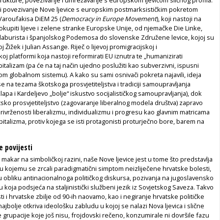
i povezivanje Nove ljevice s europskim postmarksističkim pokretom
Varoufakisa DiEM 25 (
Democracy in Europe Movement
), koji nastoji na
okupiti lijeve i zelene stranke Europske Unije, od njemačke Die Linke,
 laburista i španjolskog Podemosa do slovenske Združene levice, kojoj su
j Žižek i Julian Assange. Riječ o lijevoj promigracijskoj i
koj platformi koja nastoji reformirati EU iznutra te „humanizirati
apitalizam (pa će na taj način ujedno poslužiti kao subverzivni, ispusni
m globalnom sistemu). A kako su sami osnivači pokreta najavili, ideja
e na tezama škotskoga prosvjetiteljstva i tradiciji samoupravljanja
lapa i Kardeljevo „bolje“ iskustvo socijalističkog samoupravljanja), dok
sko prosvjetiteljstvo (zagovaranje liberalnog modela društva) zapravo
ivrženosti liberalizmu, individualizmu i progresu kao glavnim matricama
italizma, protiv kojega se isti protagonisti proturječno bore, barem na
 povijesti
 makar na simboličkoj razini, naše Nove ljevice jest u tome što predstavlja
u kojemu se zrcali paradigmatični simptom neizliječene hrvatske bolesti,
u obliku antinacionalnoga političkog diskursa, pozivanja na jugoslavensko
ku koja podsjeća na staljinistički službeni jezik iz Sovjetskog Saveza. Takvo
ti i hrvatske zbilje od 90-ih naovamo, kao i negiranje hrvatske političke
ajbolje otkriva ideološku zabludu u kojoj se nalazi Nova ljevica i slične
 grupacije koje još nisu, frojdovski rečeno, konzumirale ni dovršile fazu