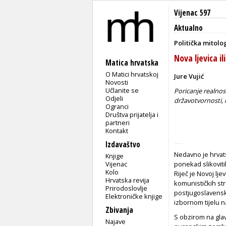
Vijenac 597
Aktualno
Politička mitolo
Nova ljevica il
Matica hrvatska
O Matici hrvatskoj
Jure Vujić
Novosti
Učlanite se
Poricanje realnost
Odjeli
državotvornosti, 
Ogranci
Društva prijatelja i
partneri
Kontakt
Izdavaštvo
Nedavno je hrvats
Knjige
Vijenac
ponekad slikovitih
Kolo
Riječ je Novoj lje
Hrvatska revija
komunističkih str
Prirodoslovlje
postjugoslavenske
Elektroničke knjige
izbornom tijelu na
Zbivanja
S obzirom na gla
Najave