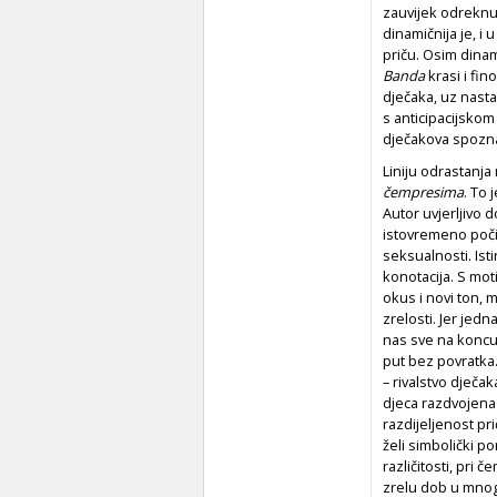
zauvijek odreknu 
dinamičnija je, i
priču. Osim dinam
Banda
krasi i fin
dječaka, uz nasta
s anticipacijskom
dječakova spozna
Liniju odrastanja 
čempresima
. To 
Autor uvjerljivo 
istovremeno počin
seksualnosti. Ist
konotacija. S mot
okus i novi ton, m
zrelosti. Jer jed
nas sve na koncu 
put bez povratka.
– rivalstvo dječak
djeca razdvojena 
razdijeljenost pri
želi simbolički po
različitosti, pri 
zrelu dob u mnog