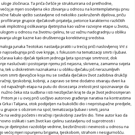
uloge zločinaca. Ta priča čvršće je strukturirana od prethodne,
 u većoj je mjeri osovljena oko zbivanja u odnosu na kontemplativniju prvu
ične fabule vješto sastavljene od nekoliko zaokruženih dijelova, priču
o profiliranje grupice dječakovih prijatelja, petorice karakterno različitih
vak implicitnog oslikavanja djetinjstva kao važne razvojne etape u životu,
 ulogom u odnosu na životnu cjelinu, te uz važnu nadogradnju u obliku
vanja uloge kazne kao društvenoga korektivnog sredstva.
maloga junaka Teotokas nastavlja pratiti i u trećoj priči naslovljenoj
Vrt s
je najosebujnija priči ove knjige, s fokusom na tematizaciji smrti i ljubavi.
dočarava kako dječak tijekom jednoga ljeta spoznaje smrtnost, dok
je naslućivati i postojanje njemu još nejasna, skrivena, zamamna svijeta
ina, tek u diskretnim naznakama i u obliku dječaku još nerazumljivih
ivom smrti djevojčice koja mu se sviđala dječakov život zadobiva drukčiji
račniji, tjeskobniji, kobniji, a zapravo se time dodatno otvaraju dveri ka
na od najvažnijih etapa na putu do dosezanja zrelosti jest spoznavanje da
nužno čeka ista sudbina i isti neizbježan kraj te da je život jednosmjeran
 Pritom je i u ovoj priči uočljivo autorovo građenje narativa na kontrastima
a Grka i Talijana, otok podijeljen na bukolički dio i nepristupačne predjele,
u grupice s obzirom na spol, tematizacija ljubavi i smrti, jasna
če na vedriji početni i mračniji i tjeskobniji završni dio. Time autor kao da
novno oslikati i sam život kao cjelinu sastavljenu od suprotnosti i
čemu je djetinjstvo razdoblje vedrine, bezbrižnosti i nevinosti u odnosu na
o većoj mjeri ispunjenu brigama, tjeskobom, strahom i nesigurnošću.