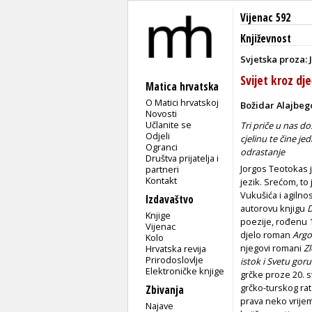
Vijenac 592
Književnost
Svjetska proza:
Svijet kroz dje
Matica hrvatska
O Matici hrvatskoj
Božidar Alajbeg
Novosti
Učlanite se
Tri priče u nas d
Odjeli
cjelinu te čine jed
Ogranci
odrastanje
Društva prijatelja i
Jorgos Teotokas 
partneri
Kontakt
jezik. Srećom, to
Vukušića i agilnos
Izdavaštvo
autorovu knjigu
D
Knjige
poezije, rođenu 1
Vijenac
djelo roman
Argo
Kolo
njegovi romani
Z
Hrvatska revija
Prirodoslovlje
istok i Svetu goru
Elektroničke knjige
grčke proze 20. s
grčko-turskog rat
Zbivanja
prava neko vrije
Najave