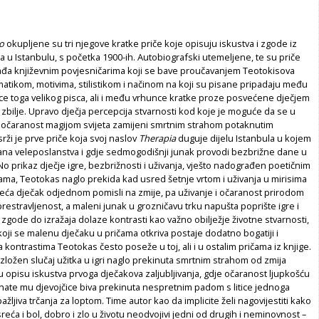
vo
okupljene su tri njegove kratke priče koje opisuju iskustva i zgode iz
ka u Istanbulu, s početka 1900-ih. Autobiografski utemeljene, te su priče
građa književnim povjesničarima koji se bave proučavanjem Teotokisova
ematikom, motivima, stilistikom i načinom na koji su pisane pripadaju među
ce toga velikog pisca, ali i među vrhunce kratke proze posvećene dječjem
 i zbilje. Upravo dječja percepcija stvarnosti kod koje je moguće da se u
očaranost magijom svijeta zamijeni smrtnim strahom potaknutim
srži je prve priče koja svoj naslov
Therapia
duguje dijelu Istanbula u kojem
ana veleposlanstva i gdje sedmogodišnji junak provodi bezbrižne dane u
. No prikaz dječje igre, bezbrižnosti i uživanja, vješto nadograđen poetičnim
ama, Teotokas naglo prekida kad usred šetnje vrtom i uživanja u mirisima
cvijeća dječak odjednom pomisli na zmije, pa uživanje i očaranost prirodom
prestravljenost, a maleni junak u grozničavu trku napušta poprište igre i
e zgode do izražaja dolaze kontrasti kao važno obilježje životne stvarnosti,
 koji se malenu dječaku u pričama otkriva postaje dodatno bogatiji i
za kontrastima Teotokas često poseže u toj, ali i u ostalim pričama iz knjige.
ložen slučaj užitka u igri naglo prekinuta smrtnim strahom od zmija
u opisu iskustva prvoga dječakova zaljubljivanja, gdje očaranost ljupkošću
nate mu djevojčice biva prekinuta nespretnim padom s litice jednoga
žljiva trčanja za loptom. Time autor kao da implicite želi nagovijestiti kako
sreća i bol, dobro i zlo u životu neodvojivi jedni od drugih i neminovnost –