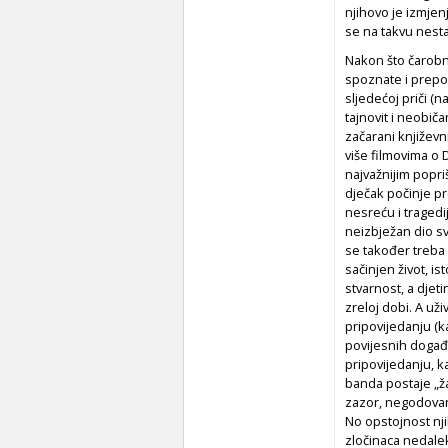
njihovo je izmjen
se na takvu nestal
Nakon što čarobnos
spoznate i prepo
sljedećoj priči (n
tajnovit i neobič
začarani književn
više filmovima o 
najvažnijim popriš
dječak počinje pr
nesreću i tragedi
neizbježan dio sv
se također treba 
sačinjen život, is
stvarnost, a djet
zreloj dobi. A uži
pripovijedanju (k
povijesnih događa
pripovijedanju, 
banda postaje „ža
zazor, negodovanj
No opstojnost nj
zločinaca nedalek