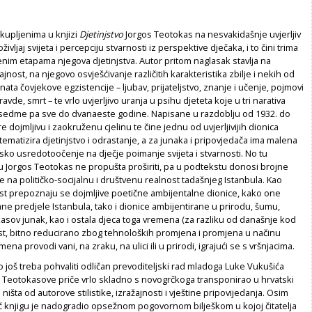
kupljenima u knjizi
Djetinjstvo
Jorgos Teotokas na nesvakidašnje uvjerljiv
ivljaj svijeta i percepciju stvarnosti iz perspektive dječaka, i to čini trima
nim etapama njegova djetinjstva. Autor pritom naglasak stavlja na
nost, na njegovo osvješćivanje različitih karakteristika zbilje i nekih od
nata čovjekove egzistencije – ljubav, prijateljstvo, znanje i učenje, pojmovi
ravde, smrt – te vrlo uvjerljivo uranja u psihu djeteta koje u tri narativa
 sedme pa sve do dvanaeste godine. Napisane u razdoblju od 1932. do
ore dojmljivu i zaokruženu cjelinu te čine jednu od uvjerljivijih dionica
 tematizira djetinjstvo i odrastanje, a za junaka i pripovjedača ima malena
sko usredotoočenje na dječje poimanje svijeta i stvarnosti. No tu
 Jorgos Teotokas ne propušta proširiti, pa u podtekstu donosi brojne
je na političko-socijalnu i društvenu realnost tadašnjeg Istanbula. Kao
st prepoznaju se dojmljive poetične ambijentalne dionice, kako one
e predjele Istanbula, tako i dionice ambijentirane u prirodu, šumu,
kasov junak, kao i ostala djeca toga vremena (za razliku od današnje kod
ost, bitno reducirano zbog tehnoloških promjena i promjena u načinu
mena provodi vani, na zraku, na ulici ili u prirodi, igrajući se s vršnjacima.
još treba pohvaliti odličan prevoditeljski rad mladoga Luke Vukušića
 je Teotokasove priče vrlo skladno s novogrčkoga transponirao u hrvatski
i ništa od autorove stilistike, izražajnosti i vještine pripovijedanja. Osim
ć knjigu je nadogradio opsežnom pogovornom bilješkom u kojoj čitatelja