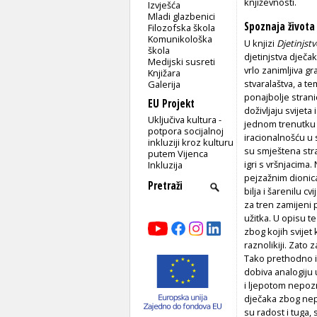
književnosti.
Izvješća
Mladi glazbenici
Spoznaja života
Filozofska škola
Komunikološka
U knjizi
Djetinjst
škola
djetinjstva dječa
Medijski susreti
vrlo zanimljiva 
Knjižara
stvaralaštva, a t
Galerija
ponajbolje strani
EU Projekt
doživljaju svijeta
Uključiva kultura -
jednom trenutku 
potpora socijalnoj
iracionalnošću u 
inkluziji kroz kulturu
su smještena str
putem Vijenca
igri s vršnjacima
Inkluzija
pejzažnim dionic
bilja i šarenilu 
za tren zamijeni 
užitka. U opisu t
zbog kojih svijet
raznolikiji. Zato 
Tako prethodno iz
dobiva analogiju 
i ljepotom nepoz
dječaka zbog nepa
su radost i tuga, 