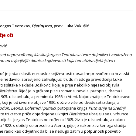
 Jorgos Teotokas,
Djetinjstvo
, prev. Luka Vukušić
čje oči
ović
osad neprevođenog klasika Jorgosa Teotokasa tvore dojmljivu i zaokruženu
nu od uvjerljivijih dionica književnosti koja tematizira djetinjstvo i
još je jedan klasik europske književnosti dosad neprevođen na hrvatski
 je nedavno ispravljeno zahvaljujući trudu mladoga prevoditelja Luke
ti splitske Naklade Bošković, koja je prije nekoliko mjeseci objavila
jetinjstvo
. Riječ je o grčkom piscu romana, novela, putopisa, drama i
905. u Istanbulu, a preminulu 1966. u Ateni. Najpoznatije je Teotokasovo
, koji je od izvorne objave 1930. doživio više od dvadeset izdanja, a
loduh
,
Leonis
,
Bolesnici i putnici
, putopisna knjiga
Putovanje na Srednji
te tri kratke priče objedinjene u knjizi
Djetinjstvo
ubrajaju se u vrhunce
toljeća. Jorgos Teotokas od rođenja 1905. živio je u Istanbulu, a nakon
a 1922. s obitelji se preselio u Atenu, gdje je nakon završenoga studija
me radio kao odvjetnik da bi se nedugo zatim u potpunosti posvetio