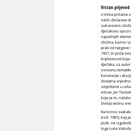
Vrstan prijevod
U trima pričama o
način dočarava dož
sukcesivno izlože
dječakovu spoznaj
najvažnijih eleme
zločina, kazne i p
prati od njegove
1937, tri priče tv
književnosti koja
dječaka, uz autor
osnovnu tematiku
konotacije i aluzi
dodatna vrijedno
smještene u urban
vrtove. Jer Teoto
koje je to, nažal
života) većinu vre
Na koncu svakako 
(rođ. 1981), koji
jezik, ne izgubivš
toga Luka Vukuši