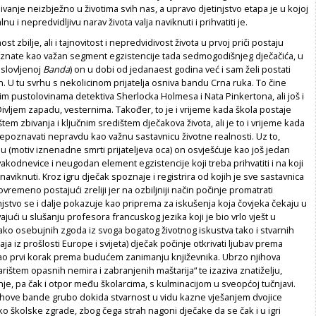
jivanje neizbježno u životima svih nas, a upravo djetinjstvo etapa je u kojoj
nu i nepredvidljivu narav života valja naviknuti i prihvatiti je.
t zbilje, ali i tajnovitost i nepredvidivost života u prvoj priči postaju
znate kao važan segment egzistencije tada sedmogodišnjeg dječačića, u
aslovljenoj
Banda
) on u dobi od jedanaest godina već i sam želi postati
an. U tu svrhu s nekolicinom prijatelja osniva bandu Crna ruka. To čine
im pustolovinama detektiva Sherlocka Holmesa i Nata Pinkertona, ali još i
Divljem zapadu, vesternima. Također, to je i vrijeme kada škola postaje
tem zbivanja i ključnim središtem dječakova života, ali je to i vrijeme kada
epoznavati nepravdu kao važnu sastavnicu životne realnosti. Uz to,
ju (motiv iznenadne smrti prijateljeva oca) on osvješćuje kao još jedan
akodnevice i neugodan element egzistencije koji treba prihvatiti i na koji
naviknuti. Kroz igru dječak spoznaje i registrira od kojih je sve sastavnica
tovremeno postajući zreliji jer na ozbiljniji način počinje promatrati
injstvo se i dalje pokazuje kao priprema za iskušenja koja čovjeka čekaju u
vajući u slušanju profesora francuskog jezika koji je bio vrlo vješt u
ako osebujnih zgoda iz svoga bogatog životnog iskustva tako i stvarnih
ja iz prošlosti Europe i svijeta) dječak počinje otkrivati ljubav prema
kao prvi korak prema budućem zanimanju književnika. Ubrzo njihova
rištem opasnih nemira i zabranjenih maštarija“ te izaziva znatiželju,
e, pa čak i otpor među školarcima, s kulminacijom u sveopćoj tučnjavi.
ihove bande grubo dokida stvarnost u vidu kazne vješanjem dvojice
o školske zgrade, zbog čega strah nagoni dječake da se čak i u igri