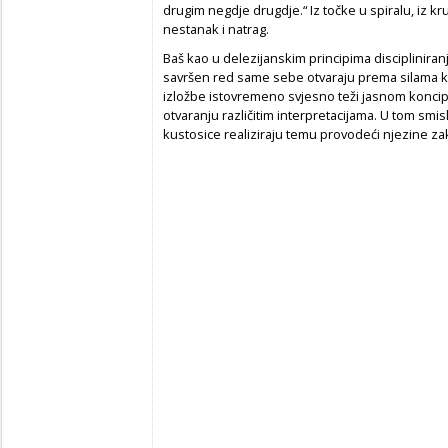
drugim negdje drugdje.“ Iz točke u spiralu, iz kru
nestanak i natrag.
Baš kao u delezijanskim principima disciplinira
savršen red same sebe otvaraju prema silama ka
izložbe istovremeno svjesno teži jasnom koncipi
otvaranju različitim interpretacijama. U tom smi
kustosice realiziraju temu provodeći njezine z