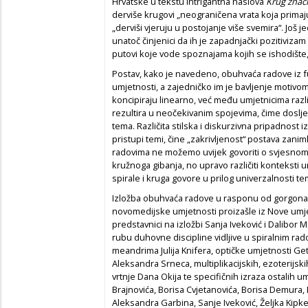
Hrvatske u tekstu intrigantna naslova
Krug
znač
derviše krugovi „neograničena vrata koja primaj
„derviši vjeruju u postojanje više svemira“. Jo
unatoč činjenici da ih je zapadnjački pozitivizam 
putovi koje vode spoznajama kojih se ishodište, č
Postav, kako je navedeno, obuhvaća radove i
umjetnosti, a zajedničko im je bavljenje motivom 
koncipiraju linearno, već među umjetnicima različi
rezultira u neočekivanim spojevima, čime doslje
tema. Različita stilska i diskurzivna pripadnost i
pristupi temi, čine „zakrivljenost“ postava zanim
radovima ne možemo uvijek govoriti o svjesnom 
kružnoga gibanja, no upravo različiti konteksti u
spirale i kruga govore u prilog univerzalnosti te
Izložba obuhvaća radove u rasponu od gorgonaš
novomedijske umjetnosti proizašle iz Nove umjetn
predstavnici na izložbi Sanja Iveković i Dalibor 
rubu duhovne discipline vidljive u spiralnim ra
meandrima Julija Knifera, optičke umjetnosti Getu
Aleksandra Srneca, multiplikacijskih, ezoterijsk
vrtnje Dana Okija te specifičnih izraza ostalih u
Brajnovića, Borisa Cvjetanovića, Borisa Demura,
Aleksandra Garbina, Sanje Iveković, Željka Kipke