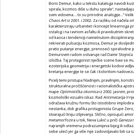
Boris Demur, kako u tekstu kataloga navodi kusto
spirala, kozmos diše u duhu spirale“, nastavljajuć
svim vidovima… to su prirodne analogije...“ Velik
Chaos Art
iz 2001. i 2002. Za razliku od načela or
karakteriziraju urbanitet i koncept linearnoga pr
ostalog i na ravnom asfaltu ili pravokutnim skr
od kaosa i tendenciji nametnutom discipliniranju
rekreirati pulsaciju kozmosa, Demur je dosljed
pratio putanje energije, prenoseći spiraloidne pr
Demurovim radom ostvaruje rad Damir Stojnića
izložba. Taj protagonist riječke scene bavi se mul
ezoterijska geometrija i energetski kodovi vidl
kretanja energije te se čak i koloritom nadovez
Picelj temi pristupa hladnijim, pravilnijim, konstr
strukturalna pročišćenost i racionalistička apstra
mape
Optimistička okomica
iz 2002. jasnim, pro
kozmološki vizualni iskaz. Rad
Antimetarija II
rij
odražava kružnu formu što istodobno implodira 
nestanka, dok grafika protagonista Grupe Zero, 
stvarajući liniju izlijevanja. Slično, opisujući am
metamorfozira u tok, Neva Lukić u priči
Geneza
n
najranijih vremena podrazumijeva bijeg ili odlaz
sebe uteći jer ga više nije zadovoljavalo biti sa