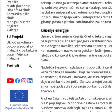
Izvješća
princip kružnoga kretanja. Same autorice u teks
Mladi glazbenici
na sebi svojstven način te se i u katalogu odra
Filozofska škola
naglašava univerzalnost, odnosno interdiscipli
Komunikološka
individualna obilježja kako u interpretaciji tem
škola
Medijski susreti
gibanja postala je tako i strukturalna zakonitost
Knjižara
Galerija
Kruženje energije
EU Projekt
Upravo u tom smjeru Ksenija Orelj u tekstu nagl
nasuprot vjeri u linearni progres karakterističa
Uključiva kultura -
na Georgesa Bataillea, ekscesivnu apsorpciju ene
potpora socijalnoj
inkluziji kroz kulturu
konzumerizam naziva energetskom bulimijom s
putem Vijenca
izložbe u kontekst kritike dominantne raspodj
Inkluzija
tijela.
Nadežda Elezović naglašava antropološki, interdi
vezu tri bitna segmenta u koja se premrežavaju
znanstveni, duhovni i, naravno, vizualni. Književ
daje u obliku kratke priče
Geneza
, u kojoj senzi
amorfnost pulsacije i pulsaciju oblika nudeći vl
stvaranja.
Andrea Cvitan, voditeljica Astronomskog centra R
ples“ pojašnjavajući principe nastanka i rotacijs
Sunčeva sustava, dok šejh Hajrula Osmani Dushi,