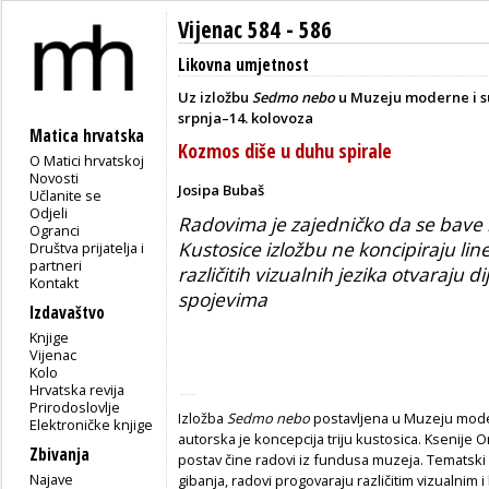
Vijenac 584 - 586
Likovna umjetnost
Uz izložbu
Sedmo nebo
u Muzeju moderne i su
srpnja–14. kolovoza
Matica hrvatska
Kozmos diše u duhu spirale
O Matici hrvatskoj
Novosti
Josipa Bubaš
Učlanite se
Odjeli
Radovima je zajedničko da se bave m
Ogranci
Kustosice izložbu ne koncipiraju l
Društva prijatelja i
partneri
različitih vizualnih jezika otvaraju d
Kontakt
spojevima
Izdavaštvo
Knjige
Vijenac
Kolo
Hrvatska revija
Prirodoslovlje
Izložba
Sedmo nebo
postavljena u Muzeju mode
Elektroničke knjige
autorska je koncepcija triju kustosica. Ksenije O
Zbivanja
postav čine radovi iz fundusa muzeja. Tematsk
Najave
gibanja, radovi progovaraju različitim vizualnim 