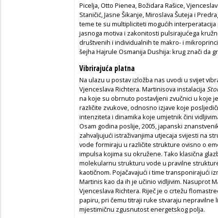
Picelja, Otto Pienea, Božidara Rašice, Vjenceslav
Staničić, Jasne Šikanje, Miroslava Šuteja i Predr
teme te su multipliciteti mogućih interperatacij
jasnoga motiva i zakonitosti pulsirajućega kružn
društvenih i individualnih te makro- i mikroprinci
šejha Hajrule Osmanija Dushija: krug znači da g
Vibrirajuća platna
Na ulazu u postav izložba nas uvodi u svijet vibr
Vjenceslava Richtera. Martinisova instalacija
Sto
na koje su obrnuto postavljeni zvučnici u koje j
različite zvukove, odnosno izjave koje posljedičn
intenziteta i dinamika koje umjetnik čini vidljivim
Osam godina poslije, 2005, japanski znanstven
zahvaljujući istraživanjima utjecaja svijesti na s
vode formiraju u različite strukture ovisno o emo
impulsa kojima su okružene. Tako klasična glazba
molekularnu strukturu vode u pravilne strukture
kaotičnom. Pojačavajući i time transponirajući 
Martinis kao da ih je učinio vidljivim. Nasuprot M
Vjenceslava Richtera. Riječ je o crtežu flomastre
papiru, pri čemu titraji ruke stvaraju nepravilne l
mjestimičnu zgusnutost energetskog polja.