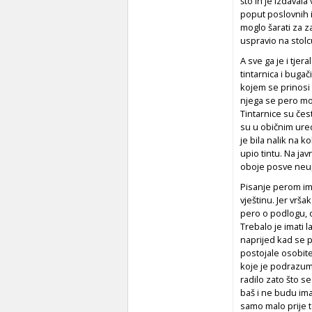
što ih je izdavala
poput poslovnih i
moglo šarati za z
uspravio na stolc
A sve ga je i tjera
tintarnica i bugač
kojem se prinosi ž
njega se pero mogl
Tintarnice su čes
su u običnim uredi
je bila nalik na k
upio tintu. Na jav
oboje posve neupo
Pisanje perom ima
vještinu. Jer vršak
pero o podlogu, on
Trebalo je imati l
naprijed kad se p
postojale osobite
koje je podrazumi
radilo zato što s
baš i ne budu ima
samo malo prije 