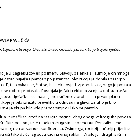
6
AVLA PAVLIČIĆA
ozbiljna institucija. Ono što bi se napisalo perom, to je trajalo vječno
io je u Zagrebu čovjek po imenu Slavoljub Penkala. Izumio je on mnoge
i je ostao najviše upamćen po patentnoj olovci koja je dobila i naziv po
 E, ta olovka nije, čini se, bila tek dosjetljiv pronalazak, nego je postala i
pa se dobro prodavala. Postojala je čak i reklama za nju u obliku crteža:
 gotovo dječačko lice, nasmijano i viđeno iz profila, a u prvom planu
, koje je bilo izrazito preveliko u odnosu na glavu. Za uho je bilo
 sve je skupa bilo vrlo prepoznatljivo i lako se pamtilo.
ili, a i tumačili taj crtež na različite načine. Zbog onoga velikog uha povezali
šničkim poslom, te je u nekim krugovima spomenuti Penkalino ime
na moguću prisutnost konfidenata. Osim toga, roditelji i učitelji prijetili su
ući uši tako da će izgledati kao na onoj reklami. A bilo je i drugih sličnih