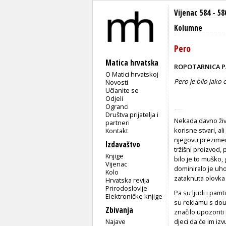
Vijenac 584 - 58
Kolumne
Pero
Matica hrvatska
ROPOTARNICA P
O Matici hrvatskoj
Pero je bilo jako 
Novosti
Učlanite se
Odjeli
Ogranci
Društva prijatelja i
Nekada davno živ
partneri
korisne stvari, al
Kontakt
njegovu prezimenu.
Izdavaštvo
tržišni proizvod, 
Knjige
bilo je to muško,
Vijenac
dominiralo je uho
Kolo
zataknuta olovka i
Hrvatska revija
Prirodoslovlje
Pa su ljudi i pamt
Elektroničke knjige
su reklamu s dou
Zbivanja
značilo upozoriti 
Najave
djeci da će im izv