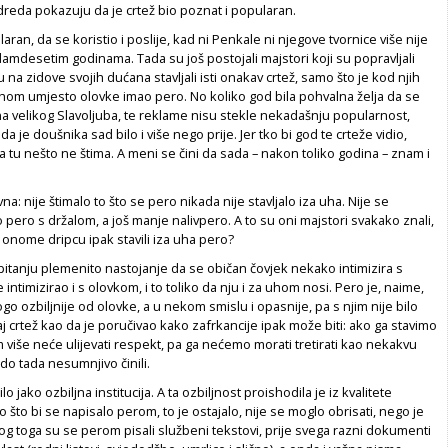
odreda pokazuju da je crtež bio poznat i popularan.
laran, da se koristio i poslije, kad ni Penkale ni njegove tvornice više nije
damdesetim godinama. Tada su još postojali majstori koji su popravljali
u na zidove svojih dućana stavljali isti onakav crtež, samo što je kod njih
om umjesto olovke imao pero. No koliko god bila pohvalna želja da se
a velikog Slavoljuba, te reklame nisu stekle nekadašnju popularnost,
da je doušnika sad bilo i više nego prije. Jer tko bi god te crteže vidio,
da tu nešto ne štima. A meni se čini da sada – nakon toliko godina – znam i
na: nije štimalo to što se pero nikada nije stavljalo iza uha. Nije se
o pero s držalom, a još manje nalivpero. A to su oni majstori svakako znali,
onome dripcu ipak stavili iza uha pero?
pitanju plemenito nastojanje da se običan čovjek nekako intimizira s
intimizirao i s olovkom, i to toliko da nju i za uhom nosi. Pero je, naime,
go ozbiljnije od olovke, a u nekom smislu i opasnije, pa s njim nije bilo
aj crtež kao da je poručivao kako zafrkancije ipak može biti: ako ga stavimo
 više neće ulijevati respekt, pa ga nećemo morati tretirati kao nekakvu
 do tada nesumnjivo činili.
ilo jako ozbiljna institucija. A ta ozbiljnost proishodila je iz kvalitete
o što bi se napisalo perom, to je ostajalo, nije se moglo obrisati, nego je
bog toga su se perom pisali službeni tekstovi, prije svega razni dokumenti