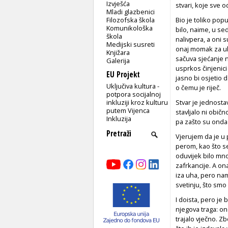
Izvješća
stvari, koje sve 
Mladi glazbenici
Filozofska škola
Bio je toliko popu
Komunikološka
bilo, naime, u se
škola
nalivpera, a oni s
Medijski susreti
onaj momak za uh
Knjižara
sačuva sjećanje n
Galerija
usprkos činjenici 
EU Projekt
jasno bi osjetio 
Uključiva kultura -
o čemu je riječ.
potpora socijalnoj
inkluziji kroz kulturu
Stvar je jednostav
putem Vijenca
stavljalo ni običn
Inkluzija
pa zašto su onda 
Vjerujem da je u 
perom, kao što se 
oduvijek bilo mno
zafrkancije. A on
iza uha, pero nam
svetinju, što smo
I doista, pero je b
njegova traga: on
trajalo vječno. Z