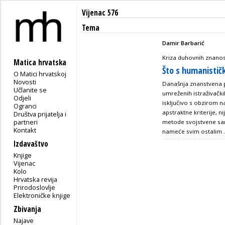
Vijenac 576
Tema
Damir Barbarić
Kriza duhovnih znanos
Matica hrvatska
Što s humanisti
O Matici hrvatskoj
Novosti
Današnja znanstvena po
Učlanite se
umreženih istraživačkih
Odjeli
isključivo s obzirom na
Ogranci
apstraktne kriterije, n
Društva prijatelja i
partneri
metode svojstvene sa
Kontakt
nameće svim ostalim .
Izdavaštvo
Knjige
Vijenac
Kolo
Hrvatska revija
Prirodoslovlje
Elektroničke knjige
Zbivanja
Najave