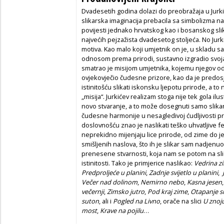
Dvadesetih godina dolazi do preobražaja u Jurk
slikarska imaginacija prebacila sa simbolizma na 
povijesti jednako hrvatskog kao i bosanskog sli
najvećih pejzažista dvadesetog stoljeća. No Jurki
motiva. Kao malo koji umjetnik on je, u skladu s
odnosom prema prirodi, sustavno izgradio svoj
smatrao je misijom umjetnika, kojemu njegov od 
ovjekovječio čudesne prizore, kao da je predos
istinitošću slikati iskonsku ljepotu prirode, a to
„misija“. Jurkićev realizam stoga
nije tek gola ilu
novo stvaranje, a to može dosegnuti samo slikar
čudesne harmonije u nesagledivoj ćudljivosti p
doslovnošću znao je naslikati teško uhvatljive 
neprekidno mijenjaju lice prirode, od zime do j
smišljenih naslova, što ih je slikar sam nadjenuo
prenesene stvarnosti, koja nam se potom na sli
istinitosti. Tako je primjerice naslikao:
Vedrina z
Predproljeće u planini
,
Zadnje svijetlo u planini
,
Večer nad dolinom
,
Nemirno nebo
,
Kasna jesen
večernji
,
Zimsko jutro
,
Pod kraj zime
,
Otapanje s
suton
, ali i
Pogled na Livno
, orače na slici
U znoju
most
,
Krave na pojilu
…