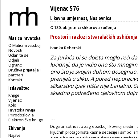
Vijenac 576
Likovna umjetnost
,
Naslovnica
O 130. obljetnici slikarova rođenja
Prostori i razlozi stvaralačkih ushićenja
Matica hrvatska
O Matici hrvatskoj
Ivanka Reberski
Novosti
Učlanite se
Za Jurkića bi se doista moglo reći 
Odjeli
lucidniji, da je vidio ono što mnogima
Ogranci
Društva prijatelja i
ono što je svojim duhom dosegnuo 
partneri
prenijeti u sliku. A pored neporecive 
Kontakt
slikarstvu ipak ništa nije banalno. 
Izdavaštvo
skladno podređeno cjelovitom dojmu
Knjige
Vijenac
Kolo
Hrvatska revija
Prirodoslovlje
Elektroničke knjige
Duga prisutnost u zagrebačkoj likovnoj sredini 
Zbivanja
ključnih protagonista kasne secesije i simboliz
Najave
dionici hrvatskog slikarstva dvadesetog stoljeća