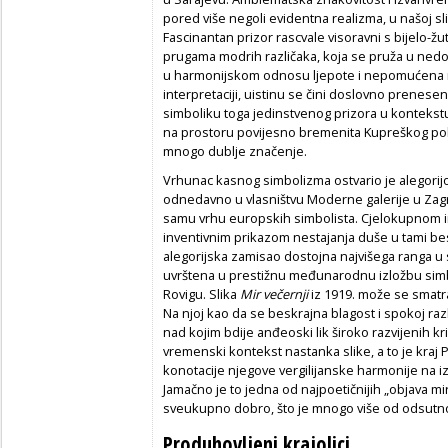
pored više negoli evidentna realizma, u našoj sl
Fascinantan prizor rascvale visoravni s bijelo-ž
prugama modrih različaka, koja se pruža u nedo
u harmonijskom odnosu ljepote i nepomućena mi
interpretaciji, uistinu se čini doslovno prenesen
simboliku toga jedinstvenog prizora u kontekstu
na prostoru povijesno bremenita Kupreškog polja, 
mnogo dublje značenje.
Vrhunac kasnog simbolizma ostvario je alegori
odnedavno u vlasništvu Moderne galerije u Zag
samu vrhu europskih simbolista. Cjelokupnom in
inventivnim prikazom nestajanja duše u tami be
alegorijska zamisao dostojna najvišega ranga u s
uvrštena u prestižnu međunarodnu izložbu si
Rovigu. Slika
Mir večernji
iz 1919. može se smatra
Na njoj kao da se beskrajna blagost i spokoj ra
nad kojim bdije anđeoski lik široko razvijenih kri
vremenski kontekst nastanka slike, a to je kraj 
konotacije njegove vergilijanske harmonije na 
Jamačno je to jedna od najpoetičnijih „objava mi
sveukupno dobro, što je mnogo više od odsutnos
Produhovljeni krajolici