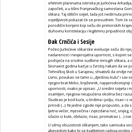
vrletnim planinama istinska je Jurkićeva Arkadij
započeti, a u tišini Franjevačkog samostana Gori
slikara. Taj idilični svijet, tada još nedirnuta pr
osjetljivosti pokazat će se presudnim. Tom će se 
porodični korijeni koji sežu do primorskih kraj
duhovnu konstelaciju i legitimnu pripadnost 
Đak Crnčića i Sesije
Počeci Jurkićeve slikarske evolucije sežu do nj
nadarenost i nevjerojatna upornost, s kojom se v
podsjeća na srodne sudbine mnogih slikara, a o
šesnaest godina kad je u čvrstoj nakani da se p
Tehničkoj školi u Sarajevu, shvativši da ondje ne
Livno, povukao se tamo u „djedovu kulu“ i sav 
njegov brat Mirko, književnik, najvjerodostojni
upornosti, ovako je opisao: „U sredini svijeta 
osamljen, njegova neupućena okolina bez razumije
Studirao je kod kuće, u brdima i polju, risao i s 
prirodi (...). Ni jedne zgode nije propustio, a da
ljetna večer, mjesečina i zvjezdana noć, snijeg,
izlazio iz kule, obilazio, risao, promatrao (…) sve
U silnoj obuzetosti slikanjem, tako samouka vodi
abecedom kako bi se kvalitetom radova probio 