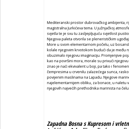
Mediteranski prostor dubrovačkog ambijenta, ri
magistralna Jurkićeva tema. U južnjačkoj atmosfe
svjetla te je svu tu zasljepljujuću svjetlost pusti
Njegova paleta otvorila se plenerističkim ugođajim
More u svom elementarnom počelu, uz bosanske 
kolale njegovim krvotokom budući da je među 
obuzimalo njegovu imaginaciju. Promjenjive poja
kao na površini mora, morale su privući njegov
znao je naći ekvivalent u boji, pa tako i fenome
čempresima u crvenilu zalazećega sunca, raskošn
povijenim maslinama na Lapadu. Njegove marin
najelementarnijem obliku, za bonace, u naletu valo
njegovih najvećih prethodnika marinista na čelu
Zapadna Bosna s Kupresom i vrletn