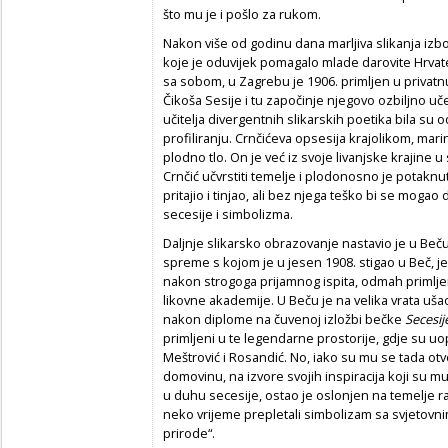
što mu je i pošlo za rukom.
Nakon više od godinu dana marljiva slikanja izb
koje je oduvijek pomagalo mlade darovite Hrvat
sa sobom, u Zagrebu je 1906. primljen u privatn
Čikoša Sesije i tu započinje njegovo ozbiljno uč
učitelja divergentnih slikarskih poetika bila su
profiliranju. Crnčićeva opsesija krajolikom, ma
plodno tlo. On je već iz svoje livanjske krajine 
Crnčić učvrstiti temelje i plodonosno je potaknu
pritajio i tinjao, ali bez njega teško bi se mogao
secesije i simbolizma.
Daljnje slikarsko obrazovanje nastavio je u Beču
spreme s kojom je u jesen 1908. stigao u Beč, je
nakon strogoga prijamnog ispita, odmah primljen
likovne akademije. U Beču je na velika vrata uša
nakon diplome na čuvenoj izložbi bečke
Secesij
primljeni u te legendarne prostorije, gdje su uop
Meštrović i Rosandić. No, iako su mu se tada otv
domovinu, na izvore svojih inspiracija koji su mu
u duhu secesije, ostao je oslonjen na temelje r
neko vrijeme prepletali simbolizam sa svjetovn
prirode“.