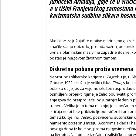
Jurkićeva Arkadija, gdje će u vrući
a u tišini Franjevačkog samostana G
karizmatska sudbina slikara bosan
Ako bi se za južnjačke motive marina moglo reć
značile samo epizodu, premda važnu, bosanski kr
Livna s planinskim masivima zapadne Bosne, ko
postao je njegovom životnom temom.
Diskretna pobuna protiv vremena
Na vrhuncu slikarske karijere u Zagrebu je, u Slo
Godine 1922. izložio je veliki ciklus
Zima
, s koji
publiku da je još za vrijeme izložbe rasprodao svi
osmišljeni projekt. Njime je želio obuhvatiti prom
snjegova do pretproljeća, od jutarnjih ledenih 
rumeni. Velika je to tema na kojoj je istančanim
izričaja ne bi li se približio ljepoti viđenih priz
tematsku cjelinu
Večeri
, posvećenu sutonskim ug
namijenio posebnu misiju. Akordima sklada i h
novoga doba iz koje se, prema njegovim riječima,
na ljepotu“. Na tom se izričaju „realističke impre