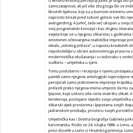
U likovno-kritičkoj percepciji Jurkić je dugo bio
samozatajnosti, ali još više zbog toga što se tr
likovnih tijekova, koji su u burnom vremenu izm
naprosto brisali pred sobom gotovo sve što nij
avangardnog. A Jurkić, tada već ukopan u svoju
svoj programatski koncept i kao dogmu stvaralački
svijeta koje se u njegovu slikarstvu s godinama 
emotivnim očitovanjima realističke impresije prir
idealu „istinitog prikaza“, u naponu kreativnih do
nepokolebljiv u obrani autonomnoga prava na sl
modernistička okušavanja i u raskoraku s vodeć
sudbinu – umjetnika u sjeni.
Tomu podudarno i recepcija o njemu postajala je 
pamtili samo njegove antologijski ovjerovljene v
percipirali samo jedinstvene impresije krajolika,
prelazili preko njegova imena umjesto da mu za
ljepote, koje uskoro više neće imati tko slikati. A
tendencija, postojano slijedio svoja umjetnička u
slikarski vijek prostorima i ljepotama svojih dviju
jadranskom priobalju, prostoru svojih porodični
Umjetnička kao i životna biografija Gabriela Jur
karizmatska. Rodio se 24. ožujka 1886. u Livnu, u 
preci doselili u Livno iz Hrvatskog primorja. L