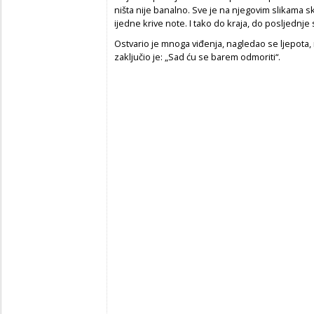
ništa nije banalno. Sve je na njegovim slikama
ijedne krive note. I tako do kraja, do posljednje 
Ostvario je mnoga viđenja, nagledao se ljepota, m
zaključio je: „Sad ću se barem odmoriti“.