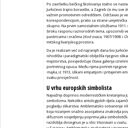
Po završetku bečkog školovanja stalno se nastan
Jurkićevo trajno boravište, a Zagreb će mu sve d
važnim promotivnim odredištem. Održavao je v
korespondencijom, pratio sa strane umjetnička z
skupno. Na prvim samostalnim izložbama 1911. 
široku rasponu raznorodnih tema, upozorivši ve
pastiricama i oračima (
Kod ovaca,
1907/1908. i
Or
mitskog livanjskog prostora.
Da je realizam već od najranijih dana bio Jurkićev
ishodišta i paradigmatski obilježila njegovo sli
majstorstva, posvjedočuje čitava galerija iznimn
portretnog opusa. Među njima portreti njegove
majka
, iz 1913, slikani empatijom i pritajenim
svaku prosječnost.
U vrhu europskih simbolista
Najvažniji doprinos modernističkim kretanjima Ju
simbolizma. Nekoliko antologijskih djela zajamč
poglavlju slikarstva. Amblematsko ostvarenje
Vi
koja nizanjem snažno asocijativna znakovlja povi
difuznom osvjetljenju poprima jaka simbolistička
razdoblja dosegnuo je u slici
Visoravan u cvatu,
u Sarajevu. Amblematska znakovitost i izvanvre