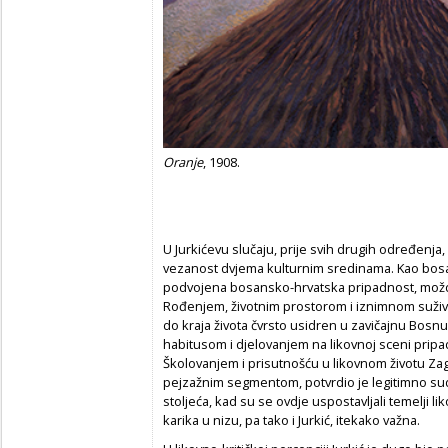
Oranje
, 1908.
U Jurkićevu slučaju, prije svih drugih određenj
vezanost dvjema kulturnim sredinama. Kao bosa
podvojena bosansko-hrvatska pripadnost, možda 
Rođenjem, životnim prostorom i iznimnom suživl
do kraja života čvrsto usidren u zavičajnu Bos
habitusom i djelovanjem na likovnoj sceni pripa
Školovanjem i prisutnošću u likovnom životu Za
pejzažnim segmentom, potvrdio je legitimno sud
stoljeća, kad su se ovdje uspostavljali temelji 
karika u nizu, pa tako i Jurkić, itekako važna.