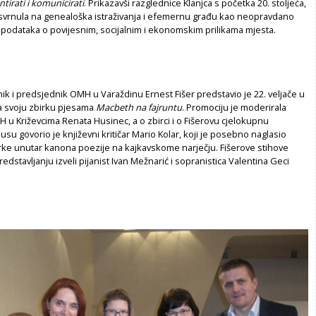
tirati i komunicirati
. Prikazavši razglednice Klanjca s početka 20. stoljeća,
svrnula na genealoška istraživanja i efemernu građu kao neopravdano
podataka o povijesnim, socijalnim i ekonomskim prilikama mjesta.
ik i predsjednik OMH u Varaždinu Ernest Fišer predstavio je 22. veljače u
a svoju zbirku pjesama
Macbeth na fajruntu
. Promociju je moderirala
u Križevcima Renata Husinec, a o zbirci i o Fišerovu cjelokupnu
u govorio je književni kritičar Mario Kolar, koji je posebno naglasio
rke unutar kanona poezije na kajkavskome narječju. Fišerove stihove
predstavljanju izveli pijanist Ivan Mežnarić i sopranistica Valentina Geci