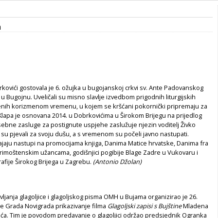
a
ovići gostovala je 6. ožujka u bugojanskoj crkvi sv. Ante Padovanskog
u Bugojnu. Uveličali su misno slavlje izvedbom prigodnih liturgijskih
nih korizmenom vremenu, u kojem se kršćani pokornički pripremaju za
Klapa je osnovana 2014. u Dobrkovićima u Širokom Brijegu na prijedlog
sebne zasluge za postignute uspjehe zaslužuje njezin voditelj Živko
 su pjevali za svoju dušu, a s vremenom su počeli javno nastupati.
jaju nastupi na promocijama knjiga, Danima Matice hrvatske, Danima fra
Primoštenskim užancama, godišnjici pogibije Blage Zadre u Vukovaru i
afije Širokog Brijega u Zagrebu.
(Antonio Džolan)
ljanja glagoljice i glagoljskog pisma OMH u Bujama organizirao je 26.
ne Grada Novigrada prikazivanje filma
Glagoljski zapisi s Bujštine
Mladena
ića. Tim je povodom predavanje o glagoljici održao predsjednik Ogranka