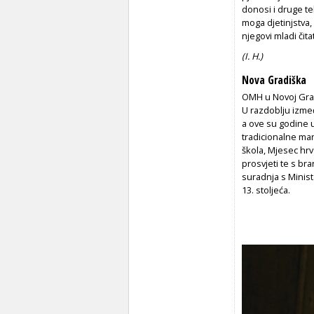
donosi i druge tek
moga djetinjstva, T
njegovi mladi čitat
(I. H.)
Nova Gradiška
OMH u Novoj Grad
U razdoblju izme
a ove su godine u
tradicionalne man
škola, Mjesec hrv
prosvjeti te s br
suradnja s Minist
13. stoljeća.