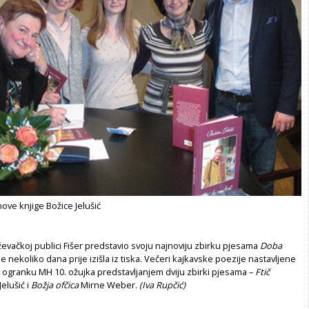
nove knjige Božice Jelušić
ževačkoj publici Fišer predstavio svoju najnoviju zbirku pjesama
Doba
 je nekoliko dana prije izišla iz tiska. Večeri kajkavske poezije nastavljene
 ogranku MH 10. ožujka predstavljanjem dviju zbirki pjesama –
Ftič
Jelušić i
Božja ofčica
Mirne Weber.
(Iva Rupčić)