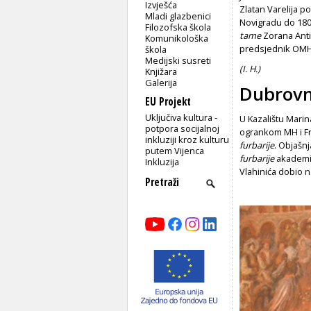
Izvješća
Zlatan Varelija p
Mladi glazbenici
Novigradu do 1806
Filozofska škola
tame
Zorana Antič
Komunikološka
predsjednik OMH u
škola
Medijski susreti
(I. H.)
Knjižara
Galerija
Dubrovn
EU Projekt
Uključiva kultura -
U Kazalištu Marin
potpora socijalnoj
ogrankom MH i Fr
inkluziji kroz kulturu
furbarije
. Objašnj
putem Vijenca
furbarije
akademik
Inkluzija
Vlahinića dobio n