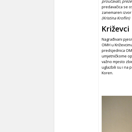
proučavati, prezen
predavačica se o
zanemaren izvor 
(Kristina Kroflin)
Križevci
Nagrađivani pjesn
OMH u Križevcim
predsjednica OMH 
umjetničkome opus
važno mjesto zbi
uglazbili su i na 
Koren.