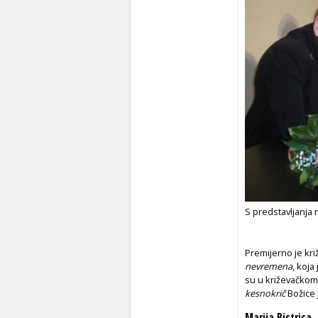
S predstavljanja 
Premijerno je kri
nevremena
, koja
su u križevačkom
kesnokrič
Božice 
Marija Bistrica