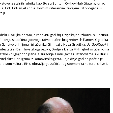
stove iz stalnih rubrika kao što su Bonton, Cvitkov klub čitatelja, Junaci
aj ludi, ludi svijet i dr, a likovnim i literarnim izričajem list obogaćuju i
elji.
iški 1. ožujka održao je redovnu godišnju izvještajno-izbornu skupštinu.
đu dviju skupština gotovo je udvostručen broj redovitih članova Ogranka,
 članstvo primljena i tri učenika Gimnazije Nova Gradiška. Uz
Godišnjak
i
ifestacije (Dani hrvatskoga jezika, Dodjela knjiga MH najboljim učenicima
atske knjige) poboljšana je suradnja s udrugama i ustanovama u kulturi i
aniteljskim udrugama iz Domovinskog rata. Prije dvije godine počela je i
arstvom kulture RH u obnavljanju zaštićenog spomenika kulture, crkve iz