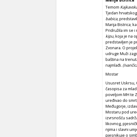
Temom
Kajkavsk
Tjedan hrvatskog
babica
, predstavi
Marija Bistrica; k
Pridružila im se 
kipu
, koja je na
predstavljen je p
Zvonara. O projek
udruge Muži zago
baština na trenuta
najmlađi.
(Ivanči
Mostar
Ususret Uskrsu, 
časopisa za mla
poveljom MH te Zl
uređivao do smrti
Međugorje, izdav
Mostaru pod ure
izvrsnošću sadrža
likovnog, pjesničk
njima i slavni um
pjesnikuje o simb