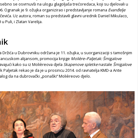
osebno se osvrnuvši na ulogu glagoljaša trećoredaca, koji su djelovali u
. Ogranak je 9. ožujka organizirao i predstavljanje romana
Evanđelje
evića. Uz autora, roman su predstavili glavni urednik Daniel Mikulaco,
 Puli, i Zlatan Varelija.
ik
a Držića u Dubrovniku održana je 11. ožujka, u suorganizaciji s tamošnjim
ancuskom alijansom, promocija knjige
Molière–Paljetak: Šmigalove
avajući kako su iz Molièreova djela
Skapenove spletke
nastale
Šmigalove
 Paljetak rekao je da je u prosincu 2014. od ravnatelja KMD-a Ante
alog da na dubrovački „ponaški“ Molièreovo djelo.