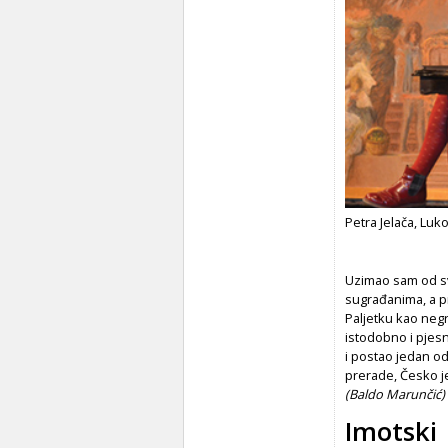
Petra Jelača, Luk
Uzimao sam od sv
sugrađanima, a pr
Paljetku kao neg
istodobno i pjes
i postao jedan od
prerade, Česko je
(Baldo Marunčić)
Imotski