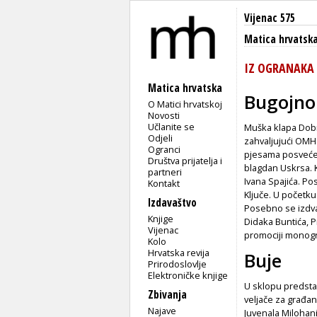
Vijenac 575
Matica hrvatsk
IZ OGRANAKA
Matica hrvatska
Bugojno
O Matici hrvatskoj
Novosti
Učlanite se
Muška klapa Dobrk
Odjeli
zahvaljujući OMH 
Ogranci
pjesama posveće
Društva prijatelja i
blagdan Uskrsa. 
partneri
Ivana Spajića. Po
Kontakt
Ključe. U početku
Izdavaštvo
Posebno se izdva
Knjige
Didaka Buntića, 
Vijenac
promociji monogr
Kolo
Hrvatska revija
Buje
Prirodoslovlje
Elektroničke knjige
U sklopu predstav
Zbivanja
veljače za građa
Najave
Juvenala Milohan