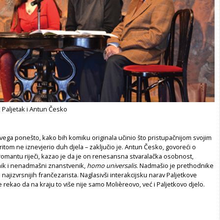
o Paljetak i Antun Česko
ega ponešto, kako bih komiku originala učinio što pristupačnijom svojim
itom ne iznevjerio duh djela – zaključio je. Antun Česko, govoreći o
romantu riječi, kazao je da je on renesansna stvaralačka osobnost,
nik i nenadmašni znanstvenik,
homo universalis
. Nadmašio je prethodnike
 najizvrsnijih frančezarista. Naglasivši interakcijsku narav Paljetkove
 rekao da na kraju to više nije samo Molièreovo, već i Paljetkovo djelo.