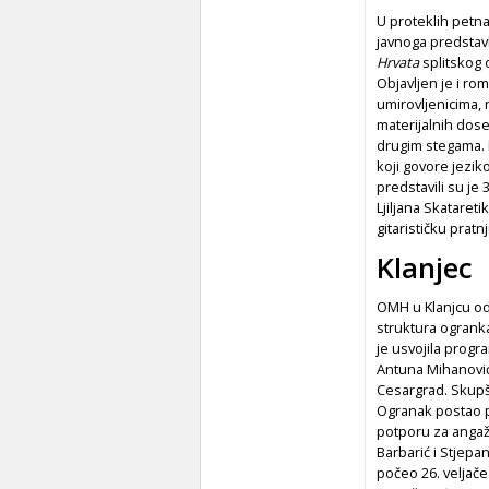
U proteklih petn
javnoga predstavl
Hrvata
splitskog 
Objavljen je i ro
umirovljenicima, 
materijalnih dose
drugim stegama. K
koji govore jezik
predstavili su j
Ljiljana Skatareti
gitarističku prat
Klanjec
OMH u Klanjcu odr
struktura ogranka
je usvojila progr
Antuna Mihanović
Cesargrad. Skupšt
Ogranak postao po
potporu za angaž
Barbarić i Stjepa
počeo 26. veljač