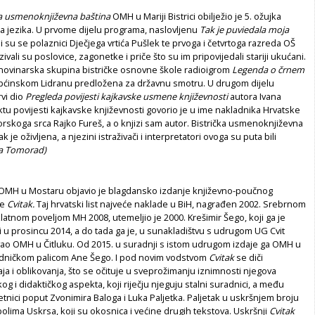
a usmenoknjiževna baština
OMH u Mariji Bistrici obilježio je 5. ožujka
a jezika. U prvome dijelu programa, naslovljenu
Tak je puviedala moja
li su se polaznici Dječjega vrtića Pušlek te prvoga i četvrtoga razreda OŠ
azivali su poslovice, zagonetke i priče što su im pripovijedali stariji ukućani.
i novinarska skupina bistričke osnovne škole radioigrom
Legenda o črnem
 općinskom Lidranu predložena za državnu smotru. U drugom dijelu
rvi dio
Pregleda povijesti kajkavske usmene književnosti
autora Ivana
tu povijesti kajkavske književnosti govorio je u ime nakladnika Hrvatske
rskoga srca Rajko Fureš, a o knjizi sam autor. Bistrička usmenoknjiževna
k je oživljena, a njezini istraživači i interpretatori ovoga su puta bili
ca Tomorad)
OMH u Mostaru objavio je blagdansko izdanje književno-poučnog
de
Cvitak.
Taj hrvatski list najveće naklade u BiH, nagrađen 2002. Srebrnom
atnom poveljom MH 2008, utemeljio je 2000. Krešimir Šego, koji ga je
 u prosincu 2014, a do tada ga je, u sunakladištvu s udrugom UG Cvit
ao OMH u Čitluku. Od 2015. u suradnji s istom udrugom izdaje ga OMH u
dničkom palicom Ane Šego. I pod novim vodstvom
Cvitak
se diči
ja i oblikovanja, što se očituje u sveprožimanju iznimnosti njegova
og i didaktičkog aspekta, koji riječju njeguju stalni suradnici, a među
jetnici poput Zvonimira Baloga i Luka Paljetka. Paljetak u uskršnjem broju
olima Uskrsa, koji su okosnica i većine drugih tekstova. Uskršnji
Cvitak