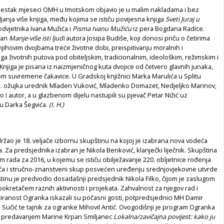
aestak mjeseci OMH u Imotskom objavio je u malim nakladama i bez
janja više knjiga, među kojima se ističu povijesna knjiga
Sveti Juraj u
odvjetnika Ivana Mužića i
Pisma Ivanu Mužiću
iz pera Bogdana Radice.
man
Manje-više isti ljudi
autora Josipa Budiše, koji donosi priču o četirima
njihovim dvojbama treće životne dobi, preispitivanju moralnih i
ga životnih putova pod obiteljskim, tradicionalnim, ideološkim, režimskim i
njiga je pisana iz naizmjeničnog kuta dvojice od četvero glavnih junaka,
om suvremene čakavice. U Gradskoj knjižnici Marka Marulića u Splitu
e 3. ožujka urednik Mladen Vuković, Mladenko Domazet, Nedjeljko Marinov,
ko i autor, a u glazbenom dijelu nastupili su pjevač Petar Nižić uz
nju Darka Šegvića.
(I. H.)
žao je 18. veljače izbornu skupštinu na kojoj je izabrana nova vodeća
. Za predsjednika izabran je Nikola Benković, klanječki liječnik. Skupština
am rada za 2016, u kojemu se ističu obilježavanje 220. obljetnice rođenja
a i stručno-znanstveni skup posvećen uređenju srednjovjekovne utvrde
inu je predvodio dosadašnji predsjednik Nikola Filko, čijom je zaslugom
kretačem raznih aktivnosti i projekata. Zahvalnost za njegov rad i
iranost Ogranka iskazali su počasni gosti, potpredsjednici MH Damir
n Sučić te tajnik za ogranke Mihovil Antić. Ovogodišnji je program Ogranka
e predavanjem Marine Krpan Smiljanec
Lokalna/zavičajna povijest: kako ju