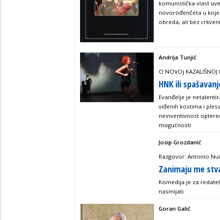
komunistička vlast uve
novorođenčeta u kojem
obreda, ali bez crkven
Andrija Tunjić
O NOVOj KAZALIŠNOJ
HNK ili spašavan
Evanđelje je netalent
viđenih kostima i ples
neinventivnost optere
mogućnosti
Josip Grozdanić
Razgovor: Antonio Nuić
Zanimaju me stvar
Komedija je za redatelj
nasmijati
Goran Galić