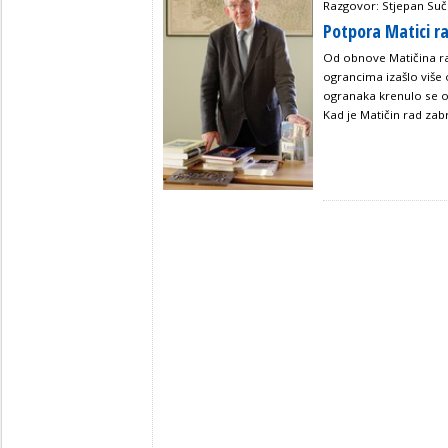
Razgovor: Stjepan Suč
Potpora Matici r
Od obnove Matičina ra
ograncima izašlo više 
ogranaka krenulo se od
Kad je Matičin rad zabr