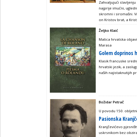
Zahvaljujući slavljenj
najprije imućni, ugledn
skromni i siromašni. V
on Kristov brat, a Kris
Željko Klaić
Matica hrvatska objavi
Marasa
Golem doprinos h
Klasik francuske sredn
hrvatski jezik, a zasl
naših najistaknutijih p
Božidar Petrač
U povodu 150. obljetni
Pasionska Kranjč
Kranjčevićevo pjesniš
uskrsnikom bez obzira 