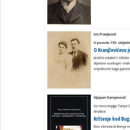
Ivo Pranjković
U povodu 150. obljetn
O Kranjčevićevu je
Jezični odabiri i stils
dijelom osebujni i indi
vrijednosti toga pjesni
Stjepan Damjanović
Uz novu knjigu Tanye 
društva
Krštenje kod Bug
Bez obreda krštenja ne