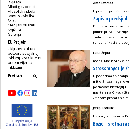
Izvješća
Ante Stamać
Mladi glazbenici
Filozofska škola
U povodu godišnjice s
Komunikološka
Zapis o predsje
škola
Medijski susreti
Danas se nastanak hrv
Knjižara
punim pravom vezuje u
Galerija
Tuđmana vezuje se uz 
EU Projekt
su identifikacije u povij
Uključiva kultura -
Luka Šeput
potpora socijalnoj
inkluziji kroz kulturu
mons. Marin Srakić, n
putem Vijenca
Inkluzija
Strossmayer je žr
U počecima stvaranja K
mit o Strossmayerovu 
poznavao ideologiju l
nasrtaje na Crkvu / Ste
„Moram promijeniti miš
Josip Bratulić
Uz blagdan rođenja Kr
Božić – sretna raz