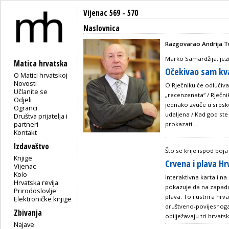
Vijenac 569 - 570
Naslovnica
Razgovarao Andrija T
Marko Samardžija, jez
Matica hrvatska
Očekivao sam kva
O Matici hrvatskoj
Novosti
O Rječniku će odlučiva
Učlanite se
„recenzenata“ / Rječnik 
Odjeli
jednako zvuče u srpsk
Ogranci
udaljena / Kad god ste 
Društva prijatelja i
partneri
prokazati ...
Kontakt
Izdavaštvo
Što se krije ispod boj
Knjige
Crvena i plava H
Vijenac
Kolo
Interaktivna karta i n
Hrvatska revija
pokazuje da na zapadu
Prirodoslovlje
plava. To ilustrira hrv
Elektroničke knjige
društveno-povijesnoga
Zbivanja
obilježavaju tri hrvats
Najave