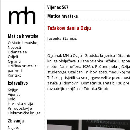
Vijenac 567
Matica hrvatska
Težakovi dani u Ozlju
Matica hrvatska
Jasenka Staničić
O Matici hrvatskoj
Novosti
Učlanite se
Ogranak MH u Ozlju i Gradska knjižnica i čitaon
Odjeli
knjige obilježavaju Dane Stjepka Težaka. U spo
Ogranci
Društva prijatelja i
metodičara, rođena 1926. u Požunu pokraj Ozlja, 
partneri
studenoga. Ozaljčani i njihovi gosti, među kojima 
Kontakt
Težaka, prisjetili su se njegove velike predanost
Izdavaštvo
zavičaju i domovini. Domaćini susreta bili su pre
ravnateljica knjižnice Zdenka Stupić.
Knjige
Vijenac
Kolo
Hrvatska revija
Prirodoslovlje
Elektroničke knjige
Zbivanja
Najave