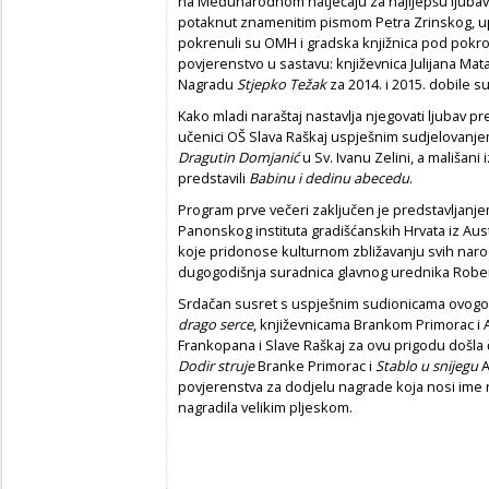
na Međunarodnom natječaju za najljepšu ljuba
potaknut znamenitim pismom Petra Zrinskog, up
pokrenuli su OMH i gradska knjižnica pod pokrov
povjerenstvo u sastavu: književnica Julijana Mat
Nagradu
Stjepko Težak
za 2014. i 2015. dobile su
Kako mladi naraštaj nastavlja njegovati ljubav p
učenici OŠ Slava Raškaj uspješnim sudjelovanje
Dragutin Domjanić
u Sv. Ivanu Zelini, a mališan
predstavili
Babinu i dedinu abecedu
.
Program prve večeri zaključen je predstavljanj
Panonskog instituta gradišćanskih Hrvata iz Austr
koje pridonose kulturnom zbližavanju svih naro
dugogodišnja suradnica glavnog urednika Rober
Srdačan susret s uspješnim sudionicama ovog
drago serce
, književnicama Brankom Primorac i A
Frankopana i Slave Raškaj za ovu prigodu došla č
Dodir struje
Branke Primorac i
Stablo u snijegu
A
povjerenstva za dodjelu nagrade koja nosi ime n
nagradila velikim pljeskom.