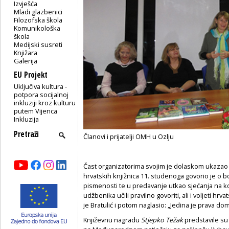
Izvješća
Mladi glazbenici
Filozofska škola
Komunikološka
škola
Medijski susreti
Knjižara
Galerija
EU Projekt
Uključiva kultura -
potpora socijalnoj
inkluziji kroz kulturu
putem Vijenca
Inkluzija
Članovi i prijatelji OMH u Ozlju
Čast organizatorima svojim je dolaskom ukazao
hrvatskih knjižnica 11. studenoga govorio je o bo
pismenosti te u predavanje utkao sjećanja na kole
udžbenika učili pravilno govoriti, ali i voljeti hrva
je Bratulić i potom naglasio: „Jedina je prava do
Književnu nagradu
Stjepko Težak
predstavile su 