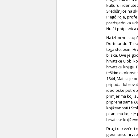
kulturu i identite
Središnjice na sk
Plejić Poje, prof
predsjednika udru
Nuić i potpisnica 
Na izbornu skupš
Dortmundu. Ta se 
toga što, osim Hr
bliska. Ove je god
hrvatske u obliko
hrvatsku knjigu. 
teškim okolnostim
1844, Matica je 
pripada dubrovačko
ideološke potrebe
primjerima koji su
pripremi sama
O
književnosti
i St
pitanjima koje je
hrvatske književno
Drugi dio večeri
pjesmaricu hrvats