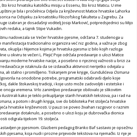
t, što kroz hrvatsku katoličku misiju u Essenu, što kroz Maticu. U ime
upštini je bila i pročelnica Odjela za književnost Matice hrvatske Lahorka
esorica na Odsjeku za kroatistiku Filozofskog fakulteta u Zagrebu. Za
ge izabran je dosadašnji voditelj Josip Marković, potpredsjednici su Mijo
ovih redaka, a tajnik Stipe Vukadin.
tinu nadovezala se Večer hrvatske pjesme, održana 7. studenoga u
manifestacija tradicionalno organizira već niz godina, a važna je zbog
vata, okuplja i Nijemce kojima je hrvatska pjesma iz bilo kojih razloga
ine u okviru te večeri L. Plejić Poje održala predavanje o ulozi Matice
vanju moderne hrvatske nacije, a posebno o njezinoj važnosti u brizi za
Predavačica je istaknula da se izdavačka aktivnost nerijetko odvijala u
a, ali stalno i promišljeno. Tiskanjem prve knjige, Gundulićeva
Osmana
odgovorila na onodobne potrebe, programatski odabravši djelo koje
j, dakle štokavskoj tradiciji, i koje usto može zadovoljiti i estetske i
 onoga vremena. Vrlo zanimljivo predavanje obilovalo je slikovitim
 ilustrirali kako je teklo prikupljanje starih hrvatskih tekstova, pa i rad na
smana
, a potom i drugih knjiga, sve do biblioteka Pet stoljeća hrvatske
oljeća hrvatske književnosti. U pauzi se poveo živahan razgovor o raznim
 predavanje dotaknulo, a posebno o ulozi koju je dubrovačka dionica
sti odigrala tijekom 19. stoljeća.
 nastavljen je pjesmom. Glazbeni pedagog Branko Baf sastavio je opsežnu
kih pjesama, koja nudi i prozne prijevode tekstova na njemački. Iz nje je