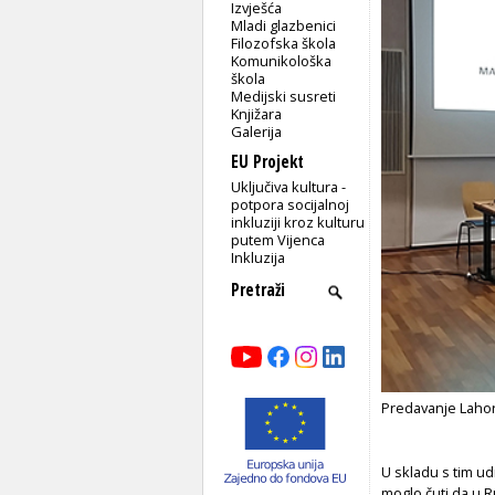
Izvješća
Mladi glazbenici
Filozofska škola
Komunikološka
škola
Medijski susreti
Knjižara
Galerija
EU Projekt
Uključiva kultura -
potpora socijalnoj
inkluziji kroz kulturu
putem Vijenca
Inkluzija
Predavanje Lahor
U skladu s tim u
moglo čuti da u R