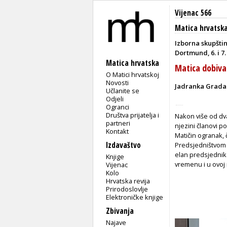
Vijenac 566
Matica hrvatsk
Izborna skupšti
Dortmund, 6. i 7
Matica hrvatska
Matica dobiva
O Matici hrvatskoj
Novosti
Jadranka Grada
Učlanite se
Odjeli
Ogranci
Društva prijatelja i
Nakon više od dv
partneri
njezini članovi p
Kontakt
Matičin ogranak, č
Izdavaštvo
Predsjedništvom 
elan predsjednika
Knjige
vremenu i u ovoj 
Vijenac
Kolo
Hrvatska revija
Prirodoslovlje
Elektroničke knjige
Zbivanja
Najave