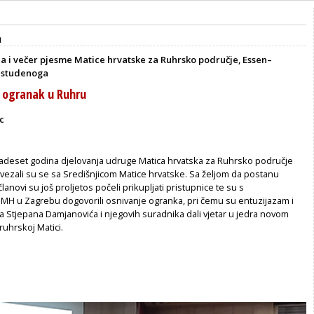
a
na i večer pjesme Matice hrvatske za Ruhrsko područje, Essen–
. studenoga
 ogranak u Ruhru
c
adeset godina djelovanja udruge Matica hrvatska za Ruhrsko područje
ovezali su se sa Središnjicom Matice hrvatske. Sa željom da postanu
lanovi su još proljetos počeli prikupljati pristupnice te su s
MH u Zagrebu dogovorili osnivanje ogranka, pri čemu su entuzijazam i
 Stjepana Damjanovića i njegovih suradnika dali vjetar u jedra novom
ruhrskoj Matici.