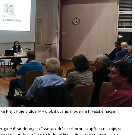
ke Plejić Poje o ulozi MH u oblikovanju moderne hrvatske nacije
druga je 6. studenoga u Essenu održala izbornu skupštinu na kojoj se
uhrskom području živi oko trideset tisuća Hrvata koji njeguju svoju