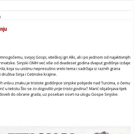
a
inju
mnogočemu, svojoj Gospi, viteškoj igri Alki, ali i po jednom od najaktivnijih
hrvatske. Sinjski OMH već više od dvadeset godina dvaput godišnje izdaje
ila
,
koja su uistinu nepresušno vrelo tema i sadržaja iz raznih grana
 i društva Sinja i Cetinske krajine.
h vrila
u znaku je tristote godišnjice sinjske pobjede nad Turcima, o čemu
rić u tekstu Što se
to dogodilo prije tristo godina?
. Marić objašnjava tijek
 doveli do obrane grada, uz poseban osvrt na ulogu Gospe Sinjske.