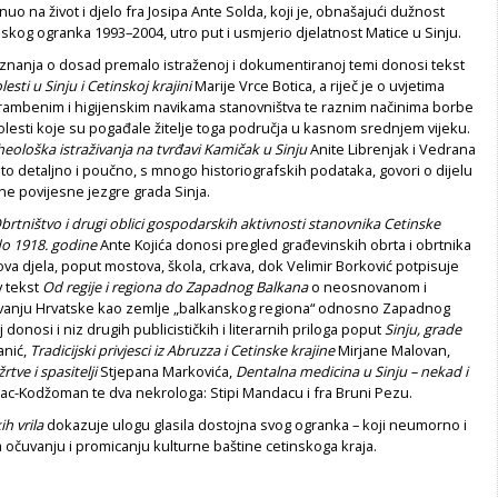
o na život i djelo fra Josipa Ante Solda, koji je, obnašajući dužnost
skog ogranka 1993–2004, utro put i usmjerio djelatnost Matice u Sinju.
aznanja o dosad premalo istraženoj i dokumentiranoj temi donosi tekst
olesti u Sinju i Cetinskoj krajini
Marije Vrce Botica, a riječ je o uvjetima
rambenim i higijenskim navikama stanovništva te raznim načinima borbe
olesti koje su pogađale žitelje toga područja u kasnom srednjem vijeku.
heološka istraživanja na tvrđavi Kamičak u Sinju
Anite Librenjak i Vedrana
ito detaljno i poučno, s mnogo historiografskih podataka, govori o dijelu
ine povijesne jezgre grada Sinja.
brtništvo i drugi oblici gospodarskih aktivnosti stanovnika Cetinske
do 1918. godine
Ante Kojića donosi pregled građevinskih obrta i obrtnika
hova djela, poput mostova, škola, crkava, dok Velimir Borković potpisuje
v tekst
Od regije i regiona do Zapadnog Balkana
o neosnovanom i
vanju Hrvatske kao zemlje „balkanskog regiona“ odnosno Zapadnog
 donosi i niz drugih publicističkih i literarnih priloga poput
Sinju, grade
anić,
Tradicijski privjesci iz Abruzza i Cetinske krajine
Mirjane Malovan,
rtve i spasitelji
Stjepana Markovića,
Dentalna medicina u Sinju – nekad i
nac-Kodžoman te dva nekrologa: Stipi Mandacu i fra Bruni Pezu.
ih vrila
dokazuje ulogu glasila dostojna svog ogranka – koji neumorno i
a očuvanju i promicanju kulturne baštine cetinskoga kraja.