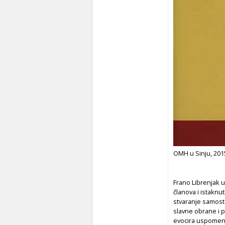
OMH u Sinju, 201
Frano Librenjak 
članova i istaknut
stvaranje samost
slavne obrane i 
evocira uspomenu