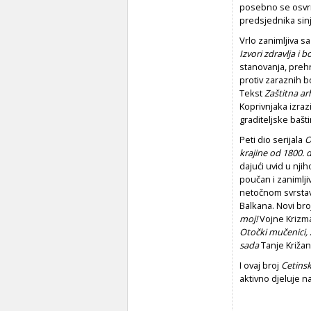
posebno se osvrnu
predsjednika sinj
Vrlo zanimljiva s
Izvori zdravlja i b
stanovanja, preh
protiv zaraznih b
Tekst
Zaštitna ar
Koprivnjaka izraz
graditeljske bašt
Peti dio serijala
O
krajine od 1800. 
dajući uvid u nji
poučan i zanimlji
netočnom svrsta
Balkana. Novi broj
moj!
Vojne Krizm
Otočki mučenici, ž
sada
Tanje Križa
I ovaj broj
Cetinsk
aktivno djeluje n