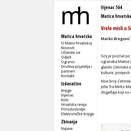
Vijenac 564
Matica hrvatsk
Vrelo misli u S
Matica hrvatska
Marko Bregović
O Matici hrvatskoj
Novosti
Učlanite se
Sinj je poznat po 
Odjeli
ogranaka Matice 
Ogranci
Društva prijatelja i
glasilo
Cetinska vr
partneri
kulture, povijesti
Kontakt
Novi broj
Cetinski
Izdavaštvo
piše fra Mirko Ma
Knjige
događaja koji su
Vijenac
Kolo
Hrvatska revija
Prirodoslovlje
Elektroničke knjige
Zbivanja
Najave