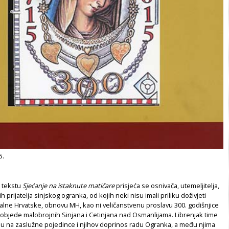
5.
u tekstu
Sjećanje na istaknute matičare
prisjeća se osnivača, utemeljitelja,
ih prijatelja sinjskog ogranka, od kojih neki nisu imali priliku doživjeti
alne Hrvatske, obnovu MH, kao ni veličanstvenu proslavu 300. godišnjice
pobjede malobrojnih Sinjana i Cetinjana nad Osmanlijama. Librenjak time
 na zaslužne pojedince i njihov doprinos radu Ogranka, a među njima