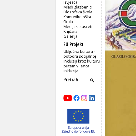
Izvješća
Mladi glazbenici
Filozofska škola
Komunikološka
škola
Medijski susreti
Knjižara
Galerija
EU Projekt
Uključiva kultura -
potpora socijalnoj
inkluziji kroz kulturu
putem Vijenca
Inkluzija