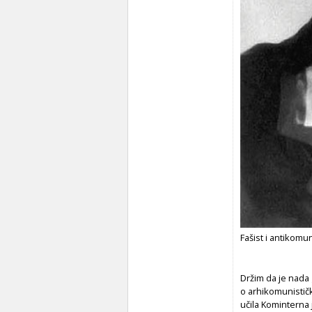
Fašist i antikomu
Držim da je nada 
o arhikomunistič
učila Kominterna 