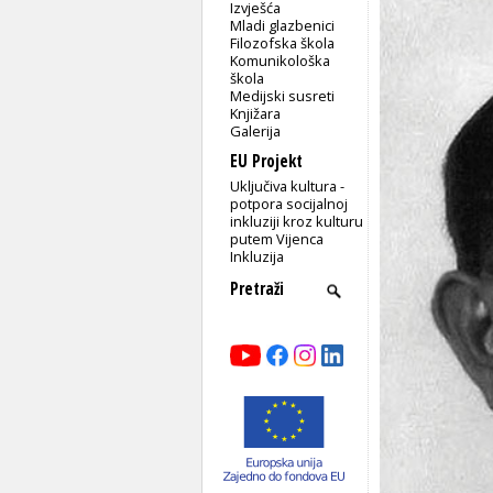
Izvješća
Mladi glazbenici
Filozofska škola
Komunikološka
škola
Medijski susreti
Knjižara
Galerija
EU Projekt
Uključiva kultura -
potpora socijalnoj
inkluziji kroz kulturu
putem Vijenca
Inkluzija