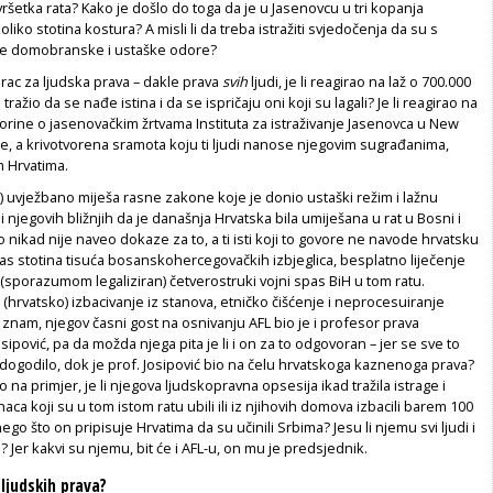
šetka rata? Kako je došlo do toga da je u Jasenovcu u tri kopanja
iko stotina kostura? A misli li da treba istražiti svjedočenja da su s
e domobranske i ustaške odore?
rac za ljudska prava – dakle prava
svih
ljudi, je li reagirao na laž o 700.000
 tražio da se nađe istina i da se ispričaju oni koji su lagali? Je li reagirao na
rine o jasenovačkim žrtvama Instituta za istraživanje Jasenovca u New
 je, a krivotvorena sramota koju ti ljudi nanose njegovim sugrađanima,
 Hrvatima.
) uvježbano miješa rasne zakone koje je donio ustaški režim i lažnu
 njegovih bližnjih da je današnja Hrvatska bila umiješana u rat u Bosni i
o nikad nije naveo dokaze za to, a ti isti koji to govore ne navode hrvatsku
s stotina tisuća bosanskohercegovačkih izbjeglica, besplatno liječenje
i (sporazumom legaliziran) četverostruki vojni spas BiH u tom ratu.
i (hrvatsko) izbacivanje iz stanova, etničko čišćenje i neprocesuiranje
e znam, njegov časni gost na osnivanju AFL bio je i profesor prava
sipović, pa da možda njega pita je li i on za to odgovoran – jer se sve to
dogodilo, dok je prof. Josipović bio na čelu hrvatskoga kaznenoga prava?
sto na primjer, je li njegova ljudskopravna opsesija ikad tražila istrage i
aca koji su u tom istom ratu ubili ili iz njihovih domova izbacili barem 100
ego što on pripisuje Hrvatima da su učinili Srbima? Jesu li njemu svi ljudi i
i? Jer kakvi su njemu, bit će i AFL-u, on mu je predsjednik.
 ljudskih prava?