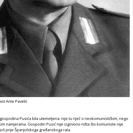
nist Ante Pavelić
gospodina Pusića bila utemeljena: nije tu riječ o neokomunističkim, nego
kim namjerama. Gospodin Pusić nije izgovorio ništa što komuniste nije
još prije Španjolskoga građanskoga rata.