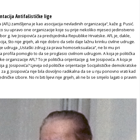
entacija Antifašističke lige
ga (AFL) zamišljena je kao asocijacija nevladinih organizacija“, kaže g. Pusić.
to su upravo one organizacije koje su prije nekoliko mjeseci jedinstveno
bor g. Ive Josipovića za predsjednika Republike Hrvatske. AFL je, dakle,
cija, što nije grijeh, ali nije dobro da sebi daje lažnu krinku civilne udruge.
je udruga „Ustaški zdrug za prava homoseksualaca“, ne bi mu pri
a profila pomoglo to da se proglasio civilnom udrugom. A koja je politička
čke organizacije AFL? To je politička orijentacije g. Ive Josipovića. A koja je
cija g. Josipovića? Ljevija od političke orijentacije Socijalističke demokratske
a za g. Josipovića nije bila dovoljno radikalna da se u nju ponovno vrati kad
dničke izbore. No ni biti lijevi nije grijeh, ali ne bi se smjelo lagati o pravim