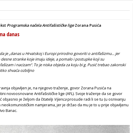
ekst
Programska načela Antifašističke lige
Zorana Pusića
zma danas
da je „danas u Hrvatskoj i Europi prirodno govoriti o antifašizmu... jer
 desne stranke koje imaju ideje, a pomalo i postupke koji su
 fašizam i nacizam“. To je niska objeda za koju bi g. Pusić trebao zakonski
itko shvaća ozbiljno
ravnja objavljen je, na njegovo traženje, govor Zorana Pusića na
ini novoosnovane Antifašističke lige (AFL). Svoje traženje da se govor
 objasnio je željom da čitatelji
Vijenca
prosude radi li se tu (u osnivanju
m neokomunističkim namjerama, jer je držao da mu je to u prije objavljenu
Ivo Banac.