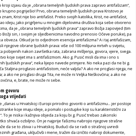
o kroji izjavu da je „obrana temeljnih ljudskih prava zapravo antifašizam“,
je krupno pogriješio! Prvo, obrana temeljnih ljudskih prava Kristovo je
 znam, Krist nije bio antifašist. Preko svojih katolika, Krist, ne-antifašist,
ao ideju, jako prigrljenu u mnogim dijelovima društva koja sebe otvoreno
ima, da je „obrana temeljnih ljudskih prava“ zapravo Božja zapovijed (tim
bio Božji sin, i svojim je sljedbenicima navodno prenosio Očeve poruke), pa
ska obveza. Otkud je to odjednom esencija antifašizma? A i taj antifašizam,
li njegove obrane ljudskih prava: više od 100 milijuna mrtvih u svijetu,
a pobijenih nakon završetka rata, zabrana mišljenja, govora, vjere, svega.
tvo koje svijet ima s antifašizmom. Ako g. Pusić misli da ima i ono s
h ljudskih prava“, neka lijepo navede primjere. No neka pazi da ne bi g.
iča Staljina proglasio antifašistom, neće valjda? A ako ne proglasi njega, ne
a; a ako ne proglasi druga Tita, ne može ni Veljka Neškovćina; a ako ne
ovćina, e, brate, ne može ni sebe.
om govoru
koga vrijeđati
je „danas u Hrvatskoj i Europi prirodno govoriti o antifašizmu... jer postoje
tranke koje imaju ideje, a pomalo i postupke koji su karakteristični za
“. To je niska i kažnjiva objeda za koju bi g. Pusić trebao zakonski
itko shvaća ozbiljno. On je najprije fašizmu nabrojio njegove strašne
aže da se to zbiva i u Hrvatskoj. Budući da se radi o strašnoj uvredi
ezinih građana, uključivši i mene, tražim da izričito nabroji dokumente,