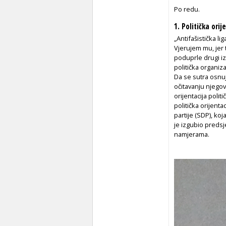
Po redu.
1. Politička orij
„Antifašistička li
Vjerujem mu, jer 
poduprle drugi iz
politička organiza
Da se sutra osnu
očitavanju njegov
orijentacija politi
politička orijenta
partije (SDP), koj
je izgubio predsje
namjerama.