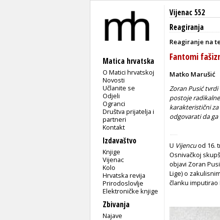
Vijenac 552
Reagiranja
Reagiranje na t
Fantomi faši
Matica hrvatska
O Matici hrvatskoj
Matko Marušić
Novosti
Učlanite se
Zoran Pusić tvrdi 
Odjeli
postoje radikalne
Ogranci
karakteristični za
Društva prijatelja i
odgovarati da ga 
partneri
Kontakt
Izdavaštvo
U
Vijencu
od 16. t
Knjige
Osnivačkoj skupšt
Vijenac
objavi Zoran Pusić
Kolo
Lige) o zakulisni
Hrvatska revija
članku imputirao 
Prirodoslovlje
Elektroničke knjige
Zbivanja
Najave