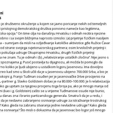
ini
s
o je društveno okruženje u kojem se javno poricanje nekih od temeljnih
sti pristojnog demokratskog društva ponovno nameće kao legitimna,
a opcija.“ On time cilja na današnju Hrvatsku i odmah recitira njezine
obno i sa svojim bližnjima naprosto izmislio: (a) prijetnje fizičkim nasiljem
a – sumnjam da misli na ozljeđivanje katoličke aktivistice gđe Ružice Ćavar
od strane svojega svjetonazorskog partnera; osim krvoločnih prijetnji i
 pokušaja udruge Okupirajmo Hrvatsku, drugih fizičkih prijetnji
 ne znam. Tu je odmah i (b) „relativiziranje ustaških zločina“. Nije jasno s
 spoznajama g. Pusić postavlja tu dijagnozu, ali možda bi pomoglo da
porno koliko je ljudi ubijeno u ustaškom logoru Jasenovcu. Ima dovoljno
zreo kad smo u školi učili da je u Jasenovcu ubijeno 700.000 Srba, a bio je
pokojni g. Franjo Tuđman osuđen jer je jasenovačke žrtve procijenio na
-partner g. Slavko Goldstein došao je na 80.000–100.000. Je li relativizacija
 ako ga upitam za njegovu procjenu toga broja pa, ako je mnogo manja od
ni (kao i g. Goldstein) zašto se u vrijeme Tuđmanove osude nije bunio,
ju danas zna i branio partizanskoga generala. Smatra li da je u redu, i
o, da je nedavno zabranjeno osnivanje udruge za istraživanje trostrukog
? Kako gleda na zabranu stvaranja jedne nevladine udruge? Kako gleda
a osnivanja? Što misli o dokazima da je Jasenovac bio logor još mnogo