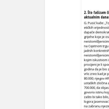
2. Što fašizam č
aktualnim dana
G. Pusić kaže: „T
etičkih vrijedno
dapače demokratsk
grijehe koje je os
neistomišljenicim
na Cvjetnom trgu 
jadnih konkretnih
neistomišljenicima
kojim iskustvom i
procijeni je li s
godina da je bio 
vrlo zreo kad je 
80.000; njegov AFL
ustaških zločina
700.000, da objas
govorio istinu ko
zašto bi tako bil
logora Jasenovac
na zabranu njezin