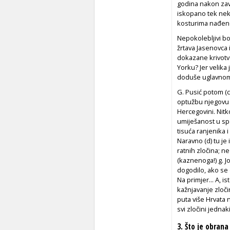
godina nakon zavr
iskopano tek nekol
kosturima nađen
Nepokolebljivi bo
žrtava Jasenovca i
dokazane krivotvo
Yorku? Jer velika
doduše uglavnom
G. Pusić potom (c
optužbu njegovu i
Hercegovini. Nitk
umiješanost u spa
tisuća ranjenika 
Naravno (d) tu je 
ratnih zločina; n
(kaznenoga!) g. Jo
dogodilo, ako se 
Na primjer... A, i
kažnjavanje zločin
puta više Hrvata n
svi zločini jednak
3. Što je obrana