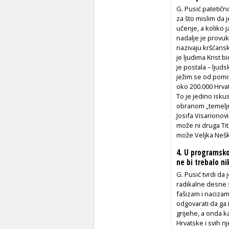
G. Pusić patetičn
za što mislim da 
učenje, a koliko ja
nadalje je provuk
nazivaju kršćansk
je ljudima Krist 
je postala – ljud
ježim se od pomis
oko 200.000 Hrvat
To je jedino iskus
obranom „temeljni
Josifa Visarionov
može ni druga Tit
može Veljka Nešk
4. U programsk
ne bi trebalo ni
G. Pusić tvrdi da 
radikalne desne s
fašizam i nacizam
odgovarati da ga 
grijehe, a onda k
Hrvatske i svih nj