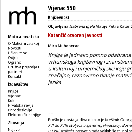
Vijenac 550
Književnost
Objavljena
Izabrana djela
Matije Petra Katanč
Katančić otvoren javnosti
Matica hrvatska
O Matici hrvatskoj
Mira Muhoberac
Novosti
Učlanite se
Knjiga je jednako pomno odabrana i
Odjeli
vrhunskoga književnog i znanstveno
Ogranci
Društva prijatelja i
u kulturnoj i umjetničkoj slici koju 
partneri
značajno, raznovrsno tkanje materi
Kontakt
jezika
Izdavaštvo
Knjige
Vijenac
Kolo
Hrvatska revija
Prirodoslovlje
Elektroničke knjige
Prošlo je dosta godina otkako je Krešimir Georgij
Zbivanja
XVI do XVIII stoljeća u sjevernoj Hrvatskoj i Bosn
Najave
u XVIII stoljeću
, posvetio tada velikih šest i pol s