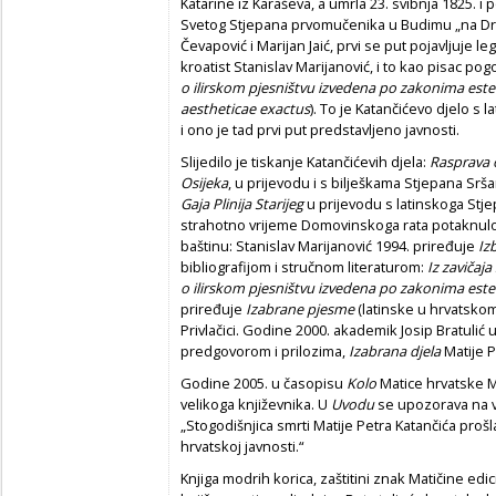
Katarine iz Karaševa, a umrla 23. svibnja 1825. 
Svetog Stjepana prvomučenika u Budimu „na Drum
Čevapović i Marijan Jaić, prvi se put pojavljuje le
kroatist Stanislav Marijanović, i to kao pisac po
o ilirskom pjesništvu izvedena po zakonima este
aestheticae exactus
). To je Katančićevo djelo s
i ono je tad prvi put predstavljeno javnosti.
Slijedilo je tiskanje Katančićevih djela:
Rasprava
Osijeka
, u prijevodu i s bilješkama Stjepana Srš
Gaja Plinija Starijeg
u prijevodu s latinskoga Stje
strahotno vrijeme Domovinskoga rata potaknulo 
baštinu: Stanislav Marijanović 1994. priređuje
Izb
bibliografijom i stručnom literaturom:
Iz zavičaja
o ilirskom pjesništvu izvedena po zakonima este
priređuje
Izabrane pjesme
(latinske u hrvatskom
Privlačici. Godine 2000. akademik Josip Bratulić u
predgovorom i prilozima,
Izabrana djela
Matije P
Godine 2005. u časopisu
Kolo
Matice hrvatske M
velikoga književnika. U
Uvodu
se upozorava na v
„Stogodišnjica smrti Matije Petra Katančića prošl
hrvatskoj javnosti.“
Knjiga modrih korica, zaštitini znak Matičine edic