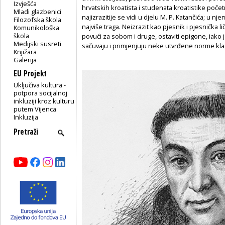
Izvješća
hrvatskih kroatista i studenata kroatistike poče
Mladi glazbenici
najizrazitije se vidi u djelu M. P. Katančića; u nj
Filozofska škola
najviše traga. Neizrazit kao pjesnik i pjesnička li
Komunikološka
škola
povući za sobom i druge, ostaviti epigone, iako j
Medijski susreti
sačuvaju i primjenjuju neke utvrđene norme kla
Knjižara
Galerija
EU Projekt
Uključiva kultura -
potpora socijalnoj
inkluziji kroz kulturu
putem Vijenca
Inkluzija