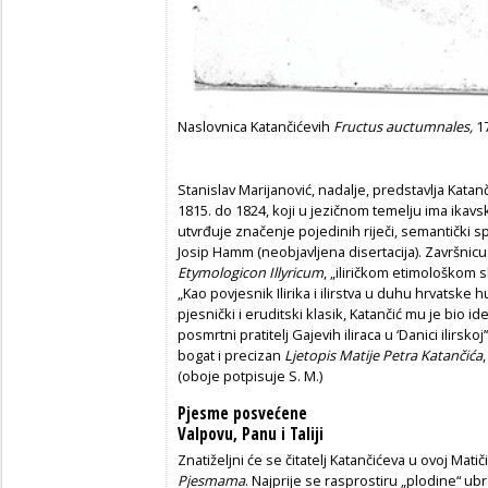
Naslovnica Katančićevih
Fructus auctumnales,
17
Stanislav Marijanović, nadalje, predstavlja Katan
1815. do 1824, koji u jezičnom temelju ima ikav
utvrđuje značenje pojedinih riječi, semantički sp
Josip Hamm (neobjavljena disertacija). Završnicu
Etymologicon Illyricum
, „iliričkom etimološkom s
„Kao povjesnik Ilirika i ilirstva u duhu hrvatske 
pjesnički i eruditski klasik, Katančić mu je bio id
posmrtni pratitelj Gajevih iliraca u ‘Danici ilirskoj
bogat i precizan
Ljetopis Matije Petra Katančića
(oboje potpisuje S. M.)
Pjesme posvećene
Valpovu, Panu i Taliji
Znatiželjni će se čitatelj Katančićeva u ovoj Mati
Pjesmama
. Najprije se rasprostiru „plodine“ 