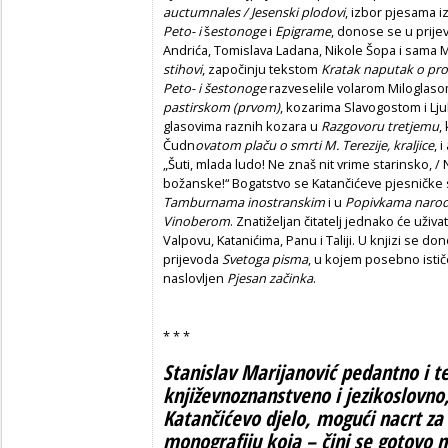
auctumnales / Jesenski plodovi
, izbor pjesama i
Peto-
i
š
estonoge
i
Epigrame
, donose se u prije
Andrića, Tomislava Ladana, Nikole Šopa i sama Ma
stihovi
, započinju tekstom
Kratak naputak o prozo
Peto- i šestonoge
razveselile
volarom Miloglas
pastirskom
(prvom)
, kozarima Slavogostom i L
glasovima raznih kozara u
Razgovoru tretjemu
,
Čudn
ovatom plaču o smrti
M. Terezije, kraljice
, 
„Šuti, mlada ludo! Ne znaš nit vrime starinsko, / N
božanske!“ Bogatstvo se Katančićeve pjesničke svj
Tamburnama inostranskim
i u
Popivkama naro
Vinoberom
. Znatiželjan čitatelj jednako će uživat
Valpovu, Katanićima, Panu i Taliji. U knjizi se d
prijevoda
Svetoga pisma
, u kojem posebno isti
naslovljen
Pjesan začinka
.
* * *
Stanislav Marijanović pedantno i te
književnoznanstveno i jezikoslovno,
Katančićevo djelo, mogući nacrt za
monografiju koja – čini se gotovo 