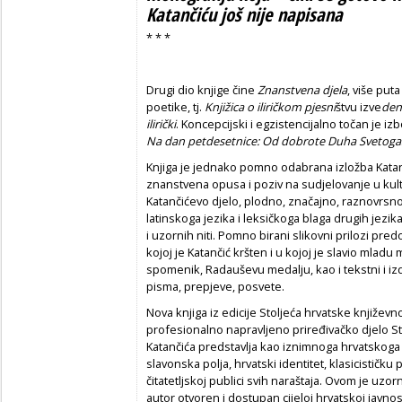
Katančiću još nije napisana
* * *
Drugi dio knjige čine
Znanstvena djela
, više put
poetike, tj.
Knjižica o iliričkom pjesni
štvu izve
den
ilirički
. Koncepcijski i egzistencijalno točan je iz
Na dan petdesetnice: Od dobrote Duha Svetoga
Knjiga je jednako pomno odabrana izložba Katan
znanstvena opusa i poziv na sudjelovanje u kultu
Katančićevo djelo, plodno, značajno, raznovrsn
latinskoga jezika i leksičkoga blaga drugih jezi
i uzornih niti. Pomno birani slikovni prilozi pre
kojoj je Katančić kršten i u kojoj je slavio mlad
spomenik, Radauševu medalju, kao i tekstni i izd
pisma, prepjeve, posvete.
Nova knjiga iz edicije Stoljeća hrvatske književ
profesionalno napravljeno priređivačko djelo Sta
Katančića predstavlja kao iznimnoga hrvatskog
slavonska polja, hrvatski identitet, klasicistič
čitatetljskoj publici svih naraštaja. Ovom je uz
autor otvoren i dostupan cijeloj hrvatskoj javnos