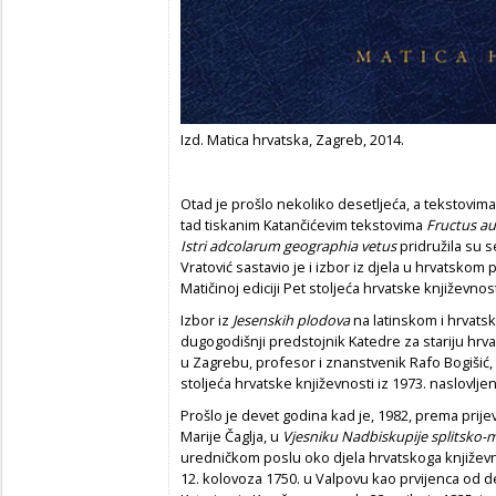
Izd. Matica hrvatska, Zagreb, 2014.
Otad je prošlo nekoliko desetljeća, a tekstovima
tad tiskanim Katančićevim tekstovima
Fructus a
Istri adcolarum geographia vetus
pridružila su s
Vratović sastavio je i izbor iz djela u hrvatskom 
Matičinoj ediciji Pet stoljeća hrvatske književnost
Izbor iz
Jesenskih plodova
na latinskom i hrvats
dugogodišnji predstojnik Katedre za stariju hrv
u Zagrebu, profesor i znanstvenik Rafo Bogišić, i
stoljeća hrvatske književnosti
iz 1973. naslovlj
Prošlo je devet godina kad je, 1982, prema prijev
Marije Čaglja, u
Vjesniku Nadbiskupije splitsko-
uredničkom poslu oko djela hrvatskoga književni
12. kolovoza 1750. u Valpovu kao prvijenca od 