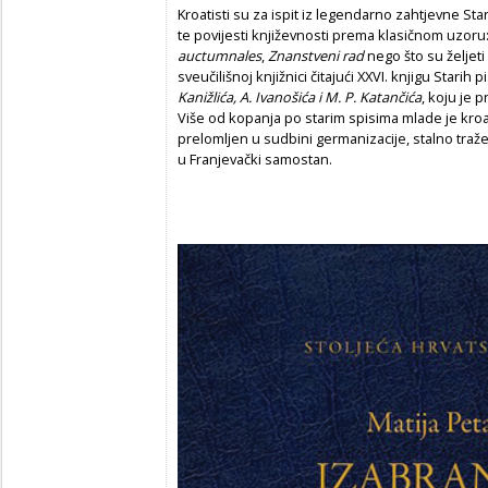
Kroatisti su za ispit iz legendarno zahtjevne Star
te povijesti književnosti prema klasičnom uzoru:
auctumnales
,
Znanstveni rad
nego što su željeti 
sveučilišnoj knjižnici čitajući XXVI. knjigu Starih
Kanižlića, A. Ivanošića i M. P. Katančića
, koju je 
Više od kopanja po starim spisima mlade je kro
prelomljen u sudbini germanizacije, stalno traž
u Franjevački samostan.