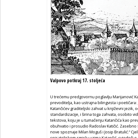
Valpovo potkraj 17. stoljeća
U trećemu predgovornu poglavlju Marijanović Kata
prevoditelja, kao ustrajna bilingvista i poetičara:
Katančićev graditeljski zahvat u književni jezi
standardizacije, i širina toga zahvata, osobito 
tekstova, koju je u tumačenju Katančića kao prevo
obuhvatio i prosudio Radoslav Katičić. Zasebno
nove spoznaje Milan Moguš i Josip Bratulić.“ Cjeli
spisateljskom smislu uzima Katančić, svjedoči 