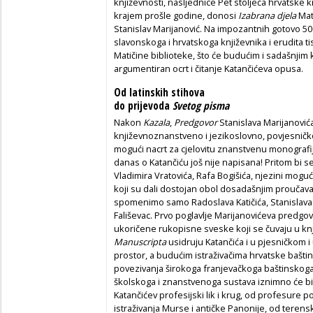
književnosti, nasljednice Pet stoljeća hrvatske kn
krajem prošle godine, donosi
Izabrana djela
Mati
Stanislav Marijanović. Na impozantnih gotovo 500 
slavonskoga i hrvatskoga književnika i erudita 
Matičine biblioteke, što će budućim i sadašnjim 
argumentiran ocrt i čitanje Katančićeva opusa.
Od latinskih stihova
do prijevoda
Svetog pisma
Nakon
Kazala
,
Predgovor
Stanislava Marijanovića
književnoznanstveno i jezikoslovno, povjesničko
mogući nacrt za cjelovitu znanstvenu monografij
danas o Katančiću još nije napisana! Pritom bi
Vladimira Vratovića, Rafa Bogišića, njezini mogu
koji su dali dostojan obol dosadašnjim proučava
spomenimo samo Radoslava Katičića, Stanislava M
Fališevac. Prvo poglavlje Marijanovićeva predgov
ukoričene rukopisne sveske koji se čuvaju u kn
Manuscripta
usidruju Katančića i u pjesničkom i
prostor, a budućim istraživačima hrvatske bašt
povezivanja širokoga franjevačkoga baštinskog
školskoga i znanstvenoga sustava iznimno će bit
Katančićev profesijski lik i krug, od profesure 
istraživanja Murse i antičke Panonije, od terensk