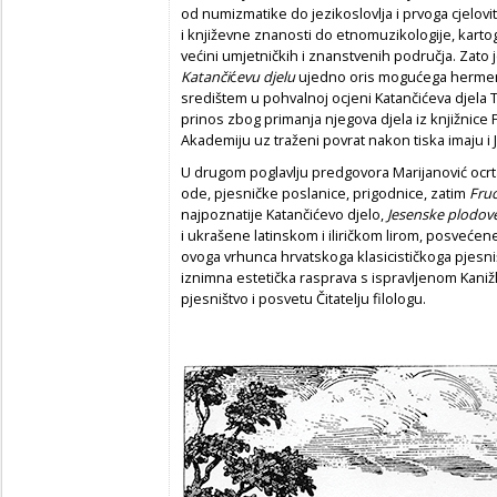
od numizmatike do jezikoslovlja i prvoga cjelovi
i književne znanosti do etnomuzikologije, kartogr
većini umjetničkih i znanstvenih područja. Zato 
Katanči
ć
evu djelu
ujedno oris mogućega hermene
središtem u pohvalnoj ocjeni Katančićeva djel
prinos zbog primanja njegova djela iz knjižnic
Akademiju uz traženi povrat nakon tiska imaju i J
U drugom poglavlju predgovora Marijanović ocr
ode, pjesničke poslanice, prigodnice, zatim
Fru
najpoznatije Katančićevo djelo,
Jesenske plodov
i ukrašene latinskom i iliričkom lirom, posveć
ovoga vrhunca hrvatskoga klasicističkoga pjesniš
iznimna estetička rasprava s ispravljenom Kani
pjesništvo i posvetu Čitatelju filologu.