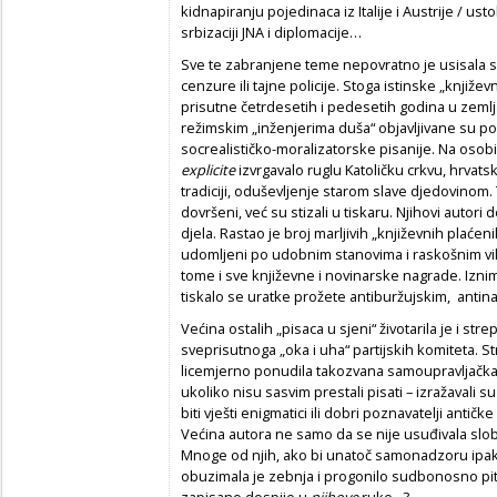
kidnapiranju pojedinaca iz Italije i Austrije / us
srbizaciji JNA i diplomacije…
Sve te zabranjene teme nepovratno je usisala
cenzure ili tajne policije. Stoga istinske „književn
prisutne četrdesetih i pedesetih godina u zeml
režimskim „inženjerima duša“ objavljivane su po 
socrealističko-moralizatorske pisanije. Na osobit
explicite
izvrgavalo ruglu Katoličku crkvu, hrvat
tradiciji, oduševljenje starom slave djedovinom. 
dovršeni, već su stizali u tiskaru. Njihovi autori
djela. Rastao je broj marljivih „književnih plaćen
udomljeni po udobnim stanovima i raskošnim vila
tome i sve književne i novinarske nagrade. Izni
tiskalo se uratke prožete antiburžujskim, antina
Većina ostalih „pisaca u sjeni“ životarila je i str
sveprisutnoga „oka i uha“ partijskih komiteta. Str
licemjerno ponudila takozvana samoupravljačka s
ukoliko nisu sasvim prestali pisati – izražavali s
biti vješti enigmatici ili dobri poznavatelji antičk
Većina autora ne samo da se nije usuđivala slobod
Mnoge od njih, ako bi unatoč samonadzoru ipak
obuzimala je zebnja i progonilo sudbonosno pit