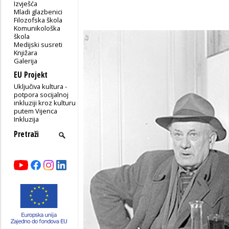
Izvješća
Mladi glazbenici
Filozofska škola
Komunikološka
škola
Medijski susreti
Knjižara
Galerija
EU Projekt
Uključiva kultura -
potpora socijalnoj
inkluziji kroz kulturu
putem Vijenca
Inkluzija