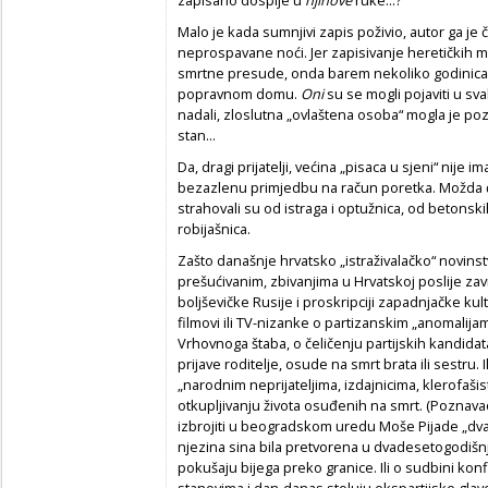
zapisano dospije u
njihove
ruke...?
Malo je kada sumnjivi zapis poživio, autor ga je če
neprospavane noći. Jer zapisivanje heretičkih mis
smrtne presude, onda barem nekoliko godinica
popravnom domu.
Oni
su se mogli pojaviti u sv
nadali, zloslutna „ovlaštena osoba“ mogla je pozv
stan...
Da, dragi prijatelji, većina „pisaca u sjeni“ nije i
bezazlenu primjedbu na račun poretka. Možda će
strahovali su od istraga i optužnica, od betonsk
robijašnica.
Zašto današnje hrvatsko „istraživalačko“ novins
prešućivanim, zbivanjima u Hrvatskoj poslije zavr
boljševičke Rusije i proskripciji zapadnjačke k
filmovi ili TV-nizanke o partizanskim „anomalijam
Vrhovnoga štaba, o čeličenju partijskih kandidat
prijave roditelje, osude na smrt brata ili sestru
„narodnim neprijateljima, izdajnicima, klerofašisti
otkupljivanju života osuđenih na smrt. (Poznavao
izbrojiti u beogradskom uredu Moše Pijade „dv
njezina sina bila pretvorena u dvadesetogodišnju ro
pokušaju bijega preko granice. Ili o sudbini kon