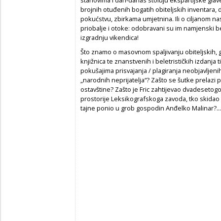
stanovima i dan-danas stoluju ekspartijske glaveši
brojnih otuđenih bogatih obiteljskih inventara,
pokućstvu, zbirkama umjetnina. Ili o ciljanom n
priobalje i otoke: odobravani su im namjenski be
izgradnju vikendica!
Što znamo o masovnom spaljivanju obiteljskih, g
knjižnica te znanstvenih i beletrističkih izdanja
pokušajima prisvajanja / plagiranja neobjavljenih
„narodnih neprijatelja“? Zašto se šutke prelazi
ostavštine? Zašto je Fric zahtijevao dvadesetogo
prostorije Leksikografskoga zavoda, tko skidao p
tajne ponio u grob gospodin Anđelko Malinar?...