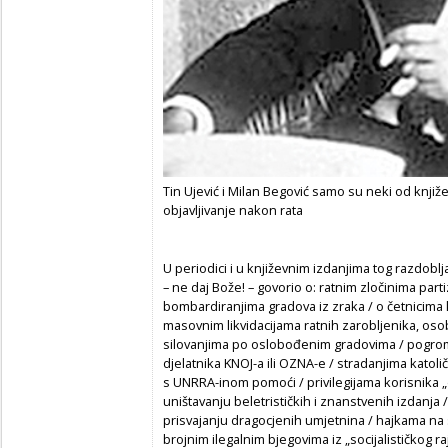
Tin Ujević i Milan Begović samo su neki od knjiž
objavljivanje nakon rata
U periodici i u književnim izdanjima tog razdoblj
– ne daj Bože! – govorio o: ratnim zločinima par
bombardiranjima gradova iz zraka / o četnicima k
masovnim likvidacijama ratnih zarobljenika, oso
silovanjima po oslobođenim gradovima / pogromu 
djelatnika KNOJ-a ili OZNA-e / stradanjima katol
s UNRRA-inom pomoći / privilegijama korisnika „
uništavanju beletrističkih i znanstvenih izdanja 
prisvajanju dragocjenih umjetnina / hajkama na 
brojnim ilegalnim bjegovima iz „socijalističkog r