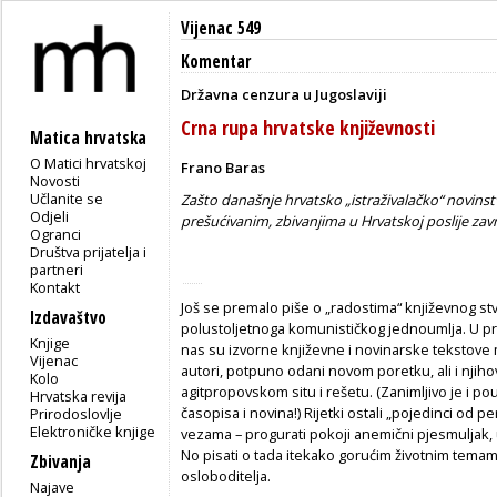
Vijenac 549
Komentar
Državna cenzura u Jugoslaviji
Crna rupa hrvatske književnosti
Matica hrvatska
O Matici hrvatskoj
Frano Baras
Novosti
Učlanite se
Zašto današnje hrvatsko „istraživalačko“ novins
Odjeli
prešućivanim, zbivanjima u Hrvatskoj poslije zav
Ogranci
Društva prijatelja i
partneri
Kontakt
Još se premalo piše o „radostima“ književnog stv
Izdavaštvo
polustoljetnoga komunističkog jednoumlja. U pr
Knjige
nas su izvorne književne i novinarske tekstove 
Vijenac
autori, potpuno odani novom poretku, ali i njihov
Kolo
agitpropovskom situ i rešetu. (Zanimljivo je i pou
Hrvatska revija
časopisa i novina!) Rijetki ostali „pojedinci od p
Prirodoslovlje
Elektroničke knjige
vezama – progurati pokoji anemični pjesmuljak, uš
No pisati o tada itekako gorućim životnim tema
Zbivanja
osloboditelja.
Najave