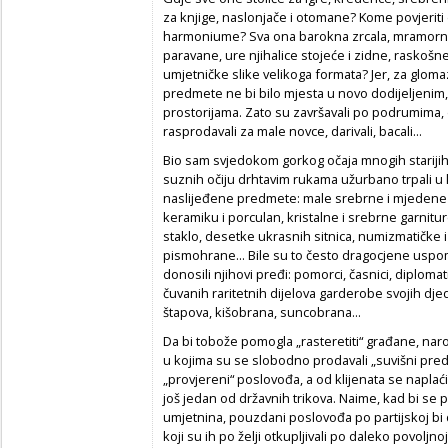
za knjige, naslonjače i otomane? Kome povjeriti 
harmoniume? Sva ona barokna zrcala, mramorne 
paravane, ure njihalice stojeće i zidne, raskošn
umjetničke slike velikoga formata? Jer, za gloma
predmete ne bi bilo mjesta u novo dodijeljen
prostorijama. Zato su završavali po podrumima, 
rasprodavali za male novce, darivali, bacali...
Bio sam svjedokom gorkog očaja mnogih stariji
suznih očiju drhtavim rukama užurbano trpali u k
naslijeđene predmete: male srebrne i mjedene 
keramiku i porculan, kristalne i srebrne garnitur
staklo, desetke ukrasnih sitnica, numizmatičke i f
pismohrane... Bile su to često dragocjene uspo
donosili njihovi pređi: pomorci, časnici, diplomati
čuvanih raritetnih dijelova garderobe svojih djedo
štapova, kišobrana, suncobrana...
Da bi tobože pomogla „rasteretiti“ građane, naro
u kojima su se slobodno prodavali „suvišni pred
„provjereni“ poslovođa, a od klijenata se naplać
još jedan od državnih trikova. Naime, kad bi se 
umjetnina, pouzdani poslovođa po partijskoj bi
koji su ih po želji otkupljivali po daleko povoljno