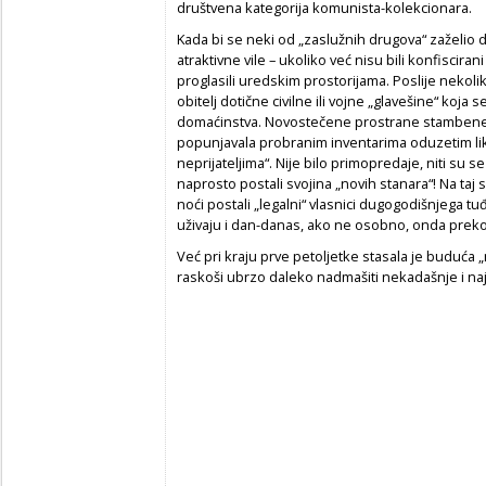
društvena kategorija komunista-kolekcionara.
Kada bi se neki od „zaslužnih drugova“ zaželio d
atraktivne vile – ukoliko već nisu bili konfiscir
proglasili uredskim prostorijama. Poslije nekoliko
obitelj dotične civilne ili vojne „glavešine“ koj
domaćinstva. Novostečene prostrane stambene 
popunjavala probranim inventarima oduzetim li
neprijateljima“. Nije bilo primopredaje, niti su 
naprosto postali svojina „novih stanara“! Na taj
noći postali „legalni“ vlasnici dugogodišnjega tu
uživaju i dan-danas, ako ne osobno, onda preko
Već pri kraju prve petoljetke stasala je buduća 
raskoši ubrzo daleko nadmašiti nekadašnje i naj