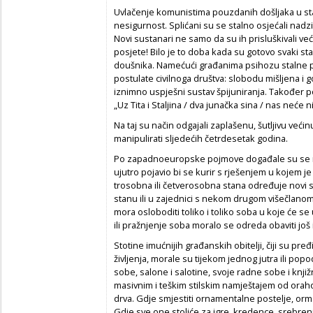
Uvlačenje komunistima pouzdanih došljaka u sta
nesigurnost. Splićani su se stalno osjećali nadzir
Novi sustanari ne samo da su ih prisluškivali već
posjete! Bilo je to doba kada su gotovo svaki sta
doušnika. Namećući građanima psihozu stalne pri
postulate civilnoga društva: slobodu mišljena i 
iznimno uspješni sustav špijuniranja. Također 
„Uz Tita i Staljina / dva junačka sina / nas neće 
Na taj su način
odgajali zaplašenu, šutljivu već
manipulirati sljedećih četrdesetak godina.
Po zapadnoeuropske pojmove događale su se nevj
ujutro pojavio bi se kurir s rješenjem u kojem je pi
trosobna ili četverosobna stana određuje nov
stanu ili u zajednici s nekom drugom višečlanom o
mora osloboditi toliko i toliko soba u koje će se u
ili pražnjenje soba moralo se odreda obaviti još
Stotine imućnijih građanskih obitelji, čiji su pređ
življenja, morale su tijekom jednog jutra ili pop
sobe, salone i salotine, svoje radne sobe i knjižn
masivnim i teškim stilskim namještajem od orah
drva. Gdje smjestiti ornamentalne postelje, orm
Gdje sve one stoliće za igre, kredence, srebreni