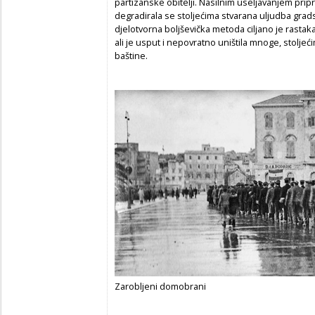
partizanske obitelji. Nasilnim useljavanjem pripr
degradirala se stoljećima stvarana uljudba grads
djelotvorna boljševička metoda ciljano je rastaka
ali je usput i nepovratno uništila mnoge, stolje
baštine.
Zarobljeni domobrani