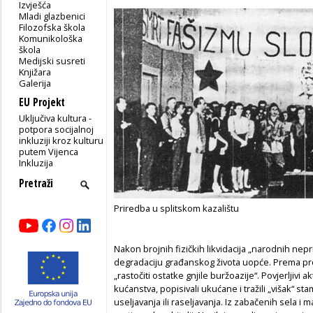
Izvješća
Mladi glazbenici
Filozofska škola
Komunikološka
škola
Medijski susreti
Knjižara
Galerija
EU Projekt
Uključiva kultura -
potpora socijalnoj
inkluziji kroz kulturu
putem Vijenca
Inkluzija
Priredba u splitskom kazalištu
Nakon brojnih fizičkih likvidacija „narodnih nep
degradaciju građanskog života uopće. Prema pr
„rastočiti ostatke gnjile buržoazije“. Povjerljivi a
kućanstva, popisivali ukućane i tražili „višak“ sta
useljavanja ili raseljavanja. Iz zabačenih sela i