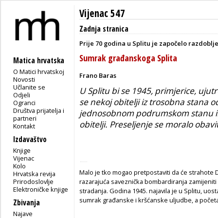
Vijenac 547
Zadnja stranica
Prije 70 godina u Splitu je započelo razdoblj
Sumrak građanskoga Splita
Matica hrvatska
O Matici hrvatskoj
Frano Baras
Novosti
Učlanite se
U Splitu bi se 1945, primjerice, ujut
Odjeli
se nekoj obitelji iz trosobna stana 
Ogranci
Društva prijatelja i
jednosobnom podrumskom stanu ili
partneri
obitelji. Preseljenje se moralo obavi
Kontakt
Izdavaštvo
Knjige
Vijenac
Kolo
Malo je tko mogao pretpostaviti da će strahote Dr
Hrvatska revija
Prirodoslovlje
razarajuća saveznička bombardiranja zamijeniti no
Elektroničke knjige
stradanja. Godina 1945. najavila je u Splitu, uo
sumrak građanske i kršćanske uljudbe, a početa
Zbivanja
Najave