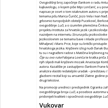
Ovogodišnji broj započinje člankom o radu Antu
kajkavologu, o kojem piše Mijo Lončarić, a u pov
napisao je osvrt o tom istaknutom autoru s prijel
temama pišu Marica Čunčić, Jozo Vela i Ivan Nađ. 
grbovnici turopoljskih obitelji Puceković, Berkovi
ovogodišnje
Luči
, a o izumrlim plemićima Črnko
projektu Instituta za hrvatski jezik i jezikoslovl
nazivljem na internetu
Struna
pišu jezikoslovke M
Jezikoslovnim se temama bave i mlade profesori
Mihaljević i Maris Prce, koje su kritički pristup
hrvatskoga jezika. Književni izlog nudi članak Đur
tu su i nagrađeni radovi s Matičina književnog n
Čije su ovo ruke
Fabijana Lovrića te kratka priča
S
njih slijedi mali književni mozaik Anastazije Ko
autora. Kazalište je zastupljeno člankom Frane M
analizira vlastiti redateljski uradak – predstavu
I
glazbeni recital koji su ansambl Zlatne godine p
drugi tekstovi.
Na promociji urednici i predsjednik Ogranka zahva
ovogodišnjega broja
Luči
, a posebice autorima v
pridonijeli kvaliteti i opsežnosti ovogodišnje
Luč
Vukovar