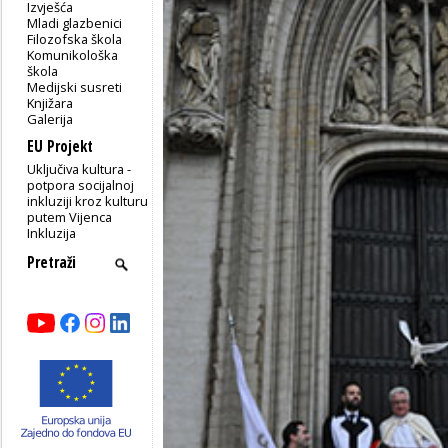
Izvješća
Mladi glazbenici
Filozofska škola
Komunikološka
škola
Medijski susreti
Knjižara
Galerija
EU Projekt
Uključiva kultura -
potpora socijalnoj
inkluziji kroz kulturu
putem Vijenca
Inkluzija