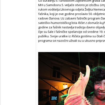
Uz suradnju s Turističkom zajednicom grada 
MH u Samoboru 5. veljače otvorio je izložbu
Umj
rukom voditelja Likovnoga odjela Željka Nemeca
fašnika, koji je ove godine proslavio 50. obljet
radove članova. Uz zabavni fašnički program čla
satiričko-humorističkog lista
Ričet z domače kuj
godine za fašnik nastavlja tradicija davno objav
čije su šale i fašničke spelancije od sredine 19.
publiku. Svoje uratke iz
Ričeta
gostima su čitali 
programa svi nazočni uživali su u ukusno priprav