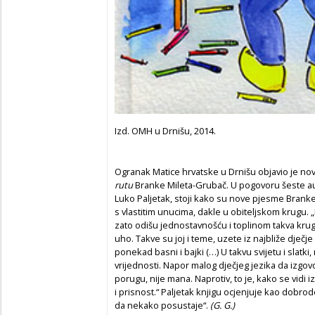
Izd. OMH u Drnišu, 2014.
Ogranak Matice hrvatske u Drnišu objavio je no
rutu
Branke Mileta-Grubač.
U pogovoru šeste au
Luko Paljetak, stoji kako su nove pjesme Branke
s vlastitim unucima, dakle u obiteljskom krugu.
zato odišu jednostavnošću i toplinom takva krug
uho. Takve su joj i teme, uzete iz najbliže dječje
ponekad basni i bajki (…) U takvu svijetu i slatki,
vrijednosti. Napor malog dječjeg jezika da izgovor
porugu, nije mana. Naprotiv, to je, kako se vidi i
i prisnost.“ Paljetak knjigu ocjenjuje kao dobrod
da nekako posustaje“.
(G. G.)