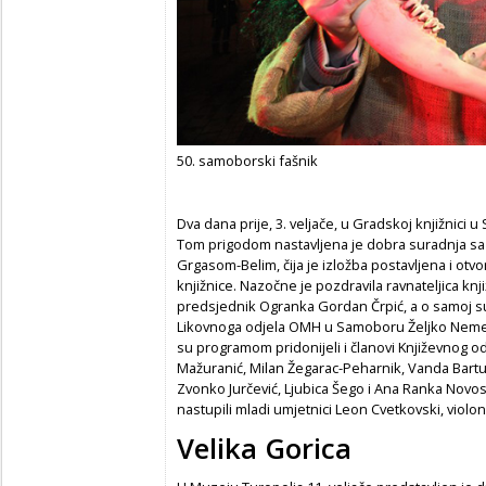
50. samoborski fašnik
Dva dana prije, 3. veljače, u Gradskoj knjižnici 
Tom prigodom nastavljena je dobra suradnja s
Grgasom-Belim, čija je izložba postavljena i o
knjižnice. Nazočne je pozdravila ravnateljica knj
predsjednik Ogranka Gordan Črpić, a o samoj su i
Likovnoga odjela OMH u Samoboru Željko Nemec
su programom pridonijeli i članovi Književnog od
Mažuranić, Milan Žegarac-Peharnik, Vanda Bartul
Zvonko Jurčević, Ljubica Šego i Ana Ranka Novo
nastupili mladi umjetnici Leon Cvetkovski, violonč
Velika Gorica