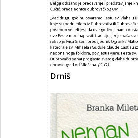
Belgiji održano je predavanje i predstavljanje k
Čučić, predsjednice dubrovačkog OMH.
„Već drugu godinu otvaramo Festu sv. Vlaha u 
koje su podrijetlom iz Dubrovnika ili Dubrovač
posebno veseli jest da ove godine imamo dosta
ove Feste moći napraviti tradiciju, jer je naša s
rekao je Ivica Sršen, predsjednik Ogranka Matic
katedrale sv. Mihaela i Gudule Claude Castiau 
nacionalnoga folklora, povijesti i vjere. Festa sv
Dubrovački senat proglasio svetog Vlaha dubrov
obranio grad od Mlečana.
(G. G.)
Drniš