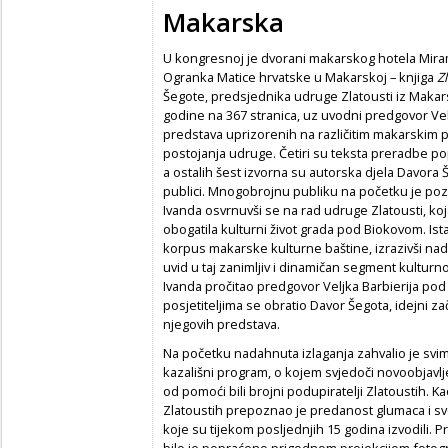
Makarska
U kongresnoj je dvorani makarskog hotela Miram
Ogranka Matice hrvatske u Makarskoj – knjiga
Z
Šegote, predsjednika udruge Zlatousti iz Makar
godine na 367 stranica, uz uvodni predgovor Vel
predstava uprizorenih na različitim makarskim
postojanja udruge. Četiri su teksta preradbe po
a ostalih šest izvorna su autorska djela Davora 
publici. Mnogobrojnu publiku na početku je p
Ivanda osvrnuvši se na rad udruge Zlatousti, ko
obogatila kulturni život grada pod Biokovom. Ist
korpus makarske kulturne baštine, izrazivši nad
uvid u taj zanimljiv i dinamičan segment kultur
Ivanda pročitao predgovor Veljka Barbierija p
posjetiteljima se obratio Davor Šegota, idejni za
njegovih predstava.
Na početku nadahnuta izlaganja zahvalio je svima 
kazališni program, o kojem svjedoči novoobjavlj
od pomoći bili brojni podupiratelji Zlatoustih. 
Zlatoustih prepoznao je predanost glumaca i s
koje su tijekom posljednjih 15 godina izvodili. P