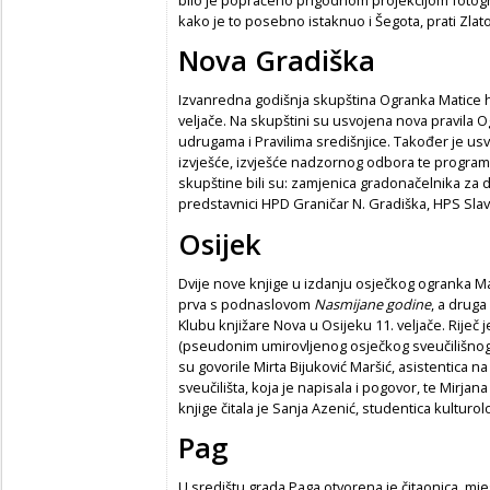
bilo je popraćeno prigodnom projekcijom fotograf
kako je to posebno istaknuo i Šegota, prati Zla
Nova Gradiška
Izvanredna godišnja skupština Ogranka Matice h
veljače. Na skupštini su usvojena nova pravila
udrugama i Pravilima središnjice. Također je usv
izvješće, izvješće nadzornog odbora te program r
skupštine bili su: zamjenica gradonačelnika za dr
predstavnici HPD Graničar N. Gradiška, HPS Slav
Osijek
Dvije nove knjige u izdanju osječkog ogranka M
prva s podnaslovom
Nasmijane godine
, a druga
Klubu knjižare Nova u Osijeku 11. veljače. Riječ j
(pseudonim umirovljenog osječkog sveučilišnog
su govorile Mirta Bijuković Maršić, asistentica n
sveučilišta, koja je napisala i pogovor, te Mirjan
knjige čitala je Sanja Azenić, studentica kulturol
Pag
U središtu grada Paga otvorena je čitaonica, mjest