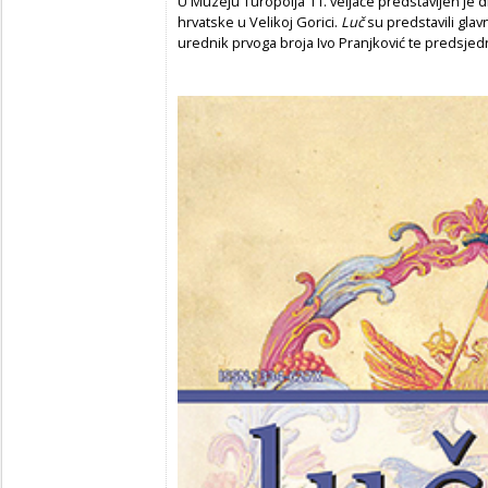
U Muzeju Turopolja 11. veljače predstavljen je d
hrvatske u Velikoj Gorici.
Luč
su predstavili glav
urednik prvoga broja Ivo Pranjković te predsje