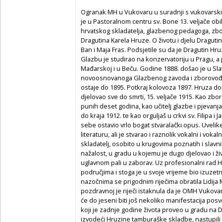
Ogranak MH u Vukovaru u suradnji s vukovarsk
je u Pastoralnom centru sv. Bone 13. veljače ob
hrvatskog skladatelja, glazbenog pedagoga, zbo
Dragutina Karela Hruze. O životu i djelu Draguti
Ban i Maja Fras. Podsjetile su da je Dragutin H
Glazbu je studirao na konzervatoriju u Pragu, a
Mađarskoj i u Beču. Godine 1888. došao je u Sla
novoosnovanoga Glazbenog zavoda i zborovođu 
ostaje do 1895. Potkraj kolovoza 1897. Hruza do
djelovao sve do smrti, 15. veljače 1915. Kao zb
punih deset godina, kao učitelj glazbe i pjevanj
do kraja 1912. te kao orguljaš u crkvi sv. Filipa i
sebe ostavio vrlo bogat stvaralački opus. Uveli
literaturu, ali je stvarao i raznolik vokalni i vok
skladatelj, osobito u krugovima poznatih i slavni
nažalost, u gradu u kojemu je dugo djelovao i živi
uglavnom pali u zaborav. Uz profesionalni rad Hr
područjima i stoga je u svoje vrijeme bio izuz
nazočnima se prigodnim riječima obratila Lidija
pozdravnoj je riječi istaknula da je OMH Vukovar
će do jeseni biti još nekoliko manifestacija po
koji je zadnje godine života proveo u gradu na
izvodeći Hruzine tamburaške skladbe, nastupili