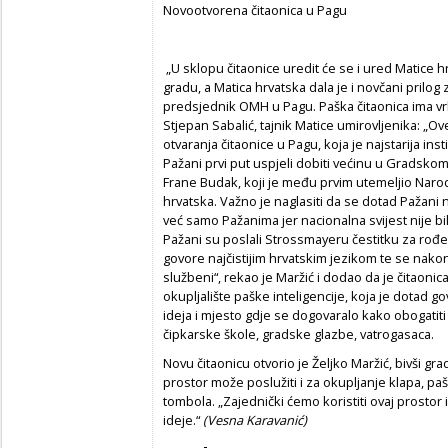
Novootvorena čitaonica u Pagu
„U sklopu čitaonice uredit će se i ured Matice h
gradu, a Matica hrvatska dala je i novčani prilog 
predsjednik OMH u Pagu. Paška čitaonica ima vrl
Stjepan Sabalić, tajnik Matice umirovljenika: „
otvaranja čitaonice u Pagu, koja je najstarija ins
Pažani prvi put uspjeli dobiti većinu u Gradskom
Frane Budak, koji je među prvim utemeljio Narodn
hrvatska. Važno je naglasiti da se dotad Pažani n
već samo Pažanima jer nacionalna svijest nije b
Pažani su poslali Strossmayeru čestitku za rođ
govore najčistijim hrvatskim jezikom te se nakon 
službeni“, rekao je Maržić i dodao da je čitaonica
okupljalište paške inteligencije, koja je dotad gov
ideja i mjesto gdje se dogovaralo kako obogatiti
čipkarske škole, gradske glazbe, vatrogasaca.
Novu čitaonicu otvorio je Željko Maržić, bivši gr
prostor može poslužiti i za okupljanje klapa, pašk
tombola. „Zajednički ćemo koristiti ovaj prostor
ideje.“
(Vesna Karavanić)