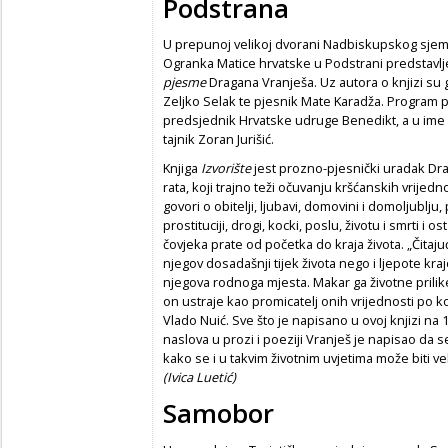
Podstrana
U prepunoj velikoj dvorani Nadbiskupskog sjemeni
Ogranka Matice hrvatske u Podstrani predstavlj
pjesme
Dragana Vranješa. Uz autora o knjizi su g
Zeljko Selak te pjesnik Mate Karadža. Program p
predsjednik Hrvatske udruge Benedikt, a u im
tajnik Zoran Jurišić.
Knjiga
Izvorište
jest prozno-pjesnički uradak Dr
rata, koji trajno teži očuvanju kršćanskih vrijedno
govori o obitelji, ljubavi, domovini i domoljublju,
prostituciji, drogi, kocki, poslu, životu i smrti i 
čovjeka prate od početka do kraja života. „Čita
njegov dosadašnji tijek života nego i ljepote kraj
njegova rodnoga mjesta. Makar ga životne prilike 
on ustraje kao promicatelj onih vrijednosti po ko
Vlado Nuić. Sve što je napisano u ovoj knjizi na
naslova u prozi i poeziji Vranješ je napisao da s
kako se i u takvim životnim uvjetima može biti v
(Ivica Luetić)
Samobor