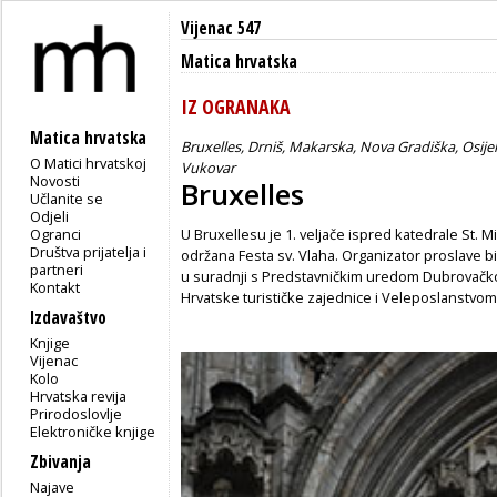
Vijenac 547
Matica hrvatska
IZ OGRANAKA
Matica hrvatska
Bruxelles, Drniš, Makarska, Nova Gradiška, Osije
O Matici hrvatskoj
Vukovar
Novosti
Bruxelles
Učlanite se
Odjeli
Ogranci
U Bruxellesu je 1. veljače ispred katedrale St.
Društva prijatelja i
održana Festa sv. Vlaha. Organizator proslave b
partneri
u suradnji s Predstavničkim uredom Dubrovačk
Kontakt
Hrvatske turističke zajednice i Veleposlanstvom R
Izdavaštvo
Knjige
Vijenac
Kolo
Hrvatska revija
Prirodoslovlje
Elektroničke knjige
Zbivanja
Najave