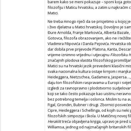
barem kako se meni pokazuje – sponi koja got
filozofiju i Maticu hrvatsku, a zatim u najkraćim 
Matici.
Ne treba mnogo riječi da se prisjetimo u kojoj j
i živo djelatna u Matici hrvatskoj. Dovoljno je
Đure Arnolda, Franje Markovića, Alberta Bazale,
Gotovca, filozofa obrazovanjem, ako ne i težište
Vladimira Filipovića i Danila Pejovića. Hrvatska
dar dobila prve prijevode Platona, Kanta, Descart
vrijeme iznimno vrijednu i utjecajnu
Filozofsku 
značajnih plodova vlastita filozofskog promišlja
Matici su na hrvatski jezik prevedeni klasični mi
svaka nacionalna kultura ostaje krnjom i manjk
Heideggera, Nietzschea, Gadamera, Jaspersa…, 
daju ton filozofskim raspravama u Europi i svij
izgledi za ravnopravno i plodotvorno sudjelovanj
koji se tako često pokazuje kao uistinu neravno
bez potrebnog temelja i oslonca. Mislim tu na au
Figal, Grondin, Bubner i drugi. Zbornici posvećen
Cipre, Heideggera i Schellinga, od kojih su nek
filozofskih simpozija i škola. U Matičinoj novoj fi
Heraklit
treća objavljena knjiga, upravo je pred
Williamsa, jednog od najznačajnijih britanskih fil