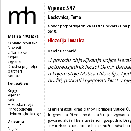
Vijenac 547
Naslovnica
,
Tema
Govor potpredsjednika Matice hrvatske na pr
2015.
Matica hrvatska
Filozofija i Matica
O Matici hrvatskoj
Novosti
Damir Barbarić
Učlanite se
Odjeli
U povodu objavljivanja knjige Herakl
Ogranci
potpredsjednik filozof Damir Barbar
Društva prijatelja i
partneri
u kojem stoje Matica i filozofija. I j
Kontakt
buditi, poticati i njegovati život u
Izdavaštvo
Knjige
Vijenac
Kolo
Hrvatska revija
Prirodoslovlje
Cijenjeni gosti, dragi članovi i prijatelji Matice! 
Elektroničke knjige
fragmenata. Riječi smo doista čuli, jer izgovorio 
govoreći sluša. Hvala uvaženom gospodinu Drag
Zbivanja
i ne trebamo tumačiti. To bi nas nužno odvelo u
Najave