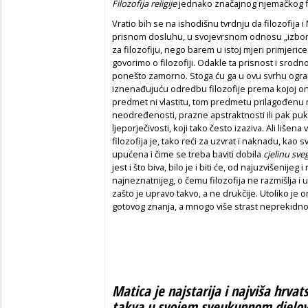
Filozofija religije
jednako značajnog njemačkog fi
Vratio bih se na ishodišnu tvrdnju da filozofija i 
prisnom dosluhu, u svojevrsnom odnosu „izbora
za filozofiju, nego barem u istoj mjeri primjerice 
govorimo o filozofiji. Odakle ta prisnost i srod
ponešto zamorno. Stoga ću ga u ovu svrhu ogran
iznenađujuću odredbu filozofije prema kojoj on
predmet ni vlastitu, tom predmetu prilagođenu
neodređenosti, prazne apstraktnosti ili pak puke 
ljeporječivosti, koji tako često izaziva. Ali lišen
filozofija je, tako reći za uzvrat i naknadu, kao 
upućena i čime se treba baviti dobila
cjelinu sve
jest i što biva, bilo je i biti će, od najuzvišenij
najneznatnijeg, o čemu filozofija ne razmišlja i ust
zašto je upravo takvo, a ne drukčije. Utoliko je
gotovog znanja, a mnogo više strast neprekidnog 
Matica je najstarija i najviša hrvats
takva u svojem sveukupnom djelova