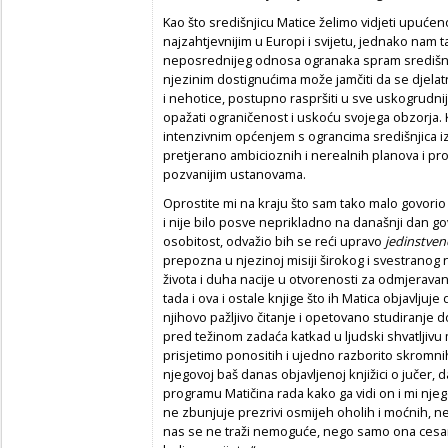
Kao što središnjicu Matice želimo vidjeti upuće
najzahtjevnijim u Europi i svijetu, jednako nam t
neposrednijeg odnosa ogranaka spram središnji
njezinim dostignućima može jamčiti da se djela
i nehotice, postupno raspršiti u sve uskogrudni
opažati ograničenost i uskoću svojega obzorja. K
intenzivnim općenjem s ograncima središnjica iz
pretjerano ambicioznih i nerealnih planova i pr
pozvanijim ustanovama.
Oprostite mi na kraju što sam tako malo govorio 
i nije bilo posve neprikladno na današnji dan go
osobitost, odvažio bih se reći upravo
jedinstve
prepozna u njezinoj misiji širokog i svestranog
života i duha nacije u otvorenosti za odmjeravan
tada i ova i ostale knjige što ih Matica objavljuj
njihovo pažljivo čitanje i opetovano studiranje 
pred težinom zadaća katkad u ljudski shvatljivu
prisjetimo ponositih i ujedno razborito skromni
njegovoj baš danas objavljenoj knjižici o jučer,
programu Matičina rada kako ga vidi on i mi njeg
ne zbunjuje prezrivi osmijeh oholih i moćnih, n
nas se ne traži nemoguće, nego samo ona cesar