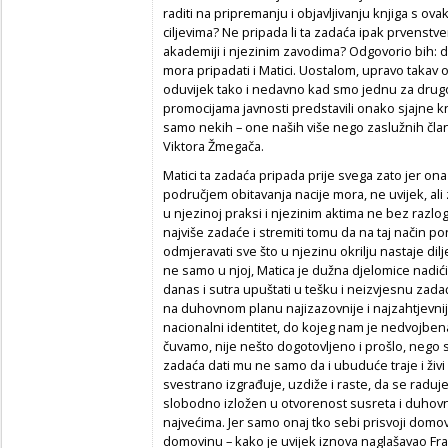
raditi na pripremanju i objavljivanju knjiga s ova
ciljevima? Ne pripada li ta zadaća ipak prvenstve
akademiji i njezinim zavodima? Odgovorio bih: da
mora pripadati i Matici. Uostalom, upravo takav 
oduvijek tako i nedavno kad smo jednu za dru
promocijama javnosti predstavili onako sjajne kn
samo nekih – one naših više nego zaslužnih člano
Viktora Žmegača.
Matici ta zadaća pripada prije svega zato jer on
područjem obitavanja nacije mora, ne uvijek, ali
u njezinoj praksi i njezinim aktima ne bez razloga
najviše zadaće i stremiti tomu da na taj način 
odmjeravati sve što u njezinu okrilju nastaje dil
ne samo u njoj, Matica je dužna djelomice nadići 
danas i sutra upuštati u tešku i neizvjesnu zada
na duhovnom planu najizazovnije i najzahtjevnije 
nacionalni identitet, do kojeg nam je nedvojben
čuvamo, nije nešto dogotovljeno i prošlo, nego se
zadaća dati mu ne samo da i ubuduće traje i živi
svestrano izgrađuje, uzdiže i raste, da se radu
slobodno izložen u otvorenost susreta i duhovn
najvećima. Jer samo onaj tko sebi prisvoji domovi
domovinu – kako je uvijek iznova naglašavao Fra