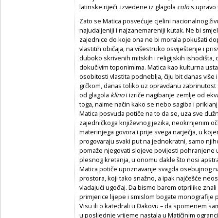
latinske riječi, izvedene iz glagola
colo
s upravo 
Zato se Matica posvećuje cjelini nacionalnog živo
najudaljeniji i najzanemareniji kutak. Ne bi smjel
zajednice do koje ona ne bi morala pokušati dopri
vlastitih običaja, na višestruko osviještenje i prisv
duboko skrivenih mitskih i religijskih ishodišta
dokučivim toponimima. Matica kao kulturna usta
osobitosti vlastita podneblja, čiju bit danas vi
grčkom, danas toliko uz opravdanu zabrinutost
od glagola
klino
i izriče nagibanje zemlje od ekv
toga, naime način kako se nebo sagiba i priklanja 
Matica posvuda potiče na to da se, uza sve duž
zajedničkoga književnog jezika, neokrnjenim oču
materinjega govora i prije svega narječja, u koje
progovaraju svaki put na jednokratni, samo njiho
pomaže njegovati slojeve povijesti pohranjene
plesnog kretanja, u onomu dakle što nosi apstrak
Matica potiče upoznavanje svagda osebujnog n
prostora, koji tako snažno, a ipak najčešće neosv
vladajući ugođaj. Da bismo barem otprilike znali
primjerice lijepe i smislom bogate monografije po
Visu ili o katedrali u Đakovu – da spomenem sa
u posljednje vrijeme nastala u Matičinim ogranc