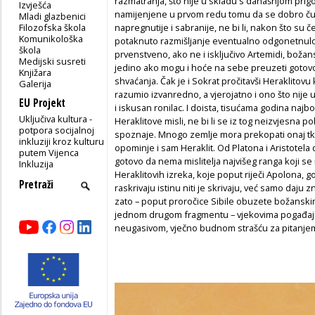
razmatranja, što nije u skladu s današnjom prigo
Izvješća
namijenjene u prvom redu tomu da se dobro čuju
Mladi glazbenici
Filozofska škola
napregnutije i sabranije, ne bi li, nakon što su 
Komunikološka
potaknuto razmišljanje eventualno odgonetnulo n
škola
prvenstveno, ako ne i isključivo Artemidi, božans
Medijski susreti
jedino ako mogu i hoće na sebe preuzeti gotovo
Knjižara
shvaćanja. Čak je i Sokrat pročitavši Heraklitovu k
Galerija
razumio izvanredno, a vjerojatno i ono što nije u
EU Projekt
i iskusan ronilac. I doista, tisućama godina najb
Uključiva kultura -
Heraklitove misli, ne bi li se iz tog neizvjesna 
potpora socijalnoj
spoznaje. Mnogo zemlje mora prekopati onaj tk
inkluziji kroz kulturu
opominje i sam Heraklit. Od Platona i Aristotela
putem Vijenca
gotovo da nema mislitelja najvišeg ranga koji s
Inkluzija
Heraklitovih izreka, koje poput riječi Apolona, 
raskrivaju istinu niti je skrivaju, već samo daju
zato – poput proročice Sibile obuzete božansk
jednom drugom fragmentu – vjekovima pogađaju 
neugasivom, vječno budnom strašću za pitanjem