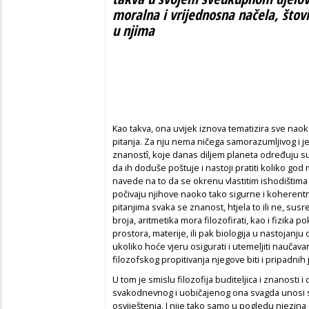
moralna i vrijednosna načela, štovi
u njima
Kao takva, ona uvijek iznova tematizira sve naok
pitanja. Za nju nema ničega samorazumljivog i 
znanostî, koje danas diljem planeta određuju s
da ih doduše poštuje i nastoji pratiti koliko god 
navede na to da se okrenu vlastitim ishodištima
počivaju njihove naoko tako sigurne i koherent
pitanjima svaka se znanost, htjela to ili ne, susre
broja, aritmetika mora filozofirati, kao i fizika 
prostora, materije, ili pak biologija u nastojanju 
ukoliko hoće vjeru osigurati i utemeljiti nauča
filozofskog propitivanja njegove biti i pripadnih 
U tom je smislu filozofija buditeljica i znanosti
svakodnevnog i uobičajenog ona svagda unosi st
osviještenja. I nije tako samo u pogledu njezin