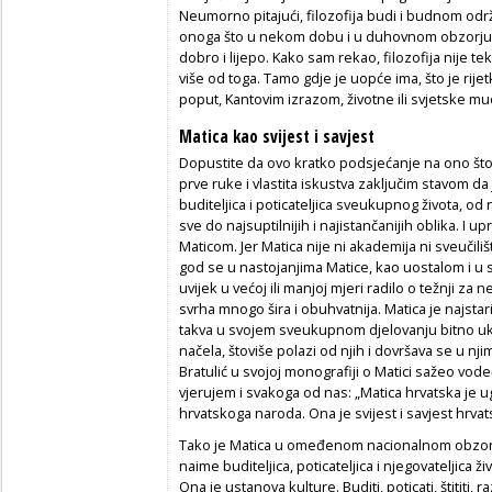
Neumorno pitajući, filozofija budi i budnom održ
onoga što u nekom dobu i u duhovnom obzorju nek
dobro i lijepo. Kako sam rekao, filozofija nije t
više od toga. Tamo gdje je uopće ima, što je rije
poput, Kantovim izrazom, životne ili svjetske mu
Matica kao svijest i savjest
Dopustite da ovo kratko podsjećanje na ono š
prve ruke i vlastita iskustva zaključim stavom da j
buditeljica i poticateljica sveukupnog života, od 
sve do najsuptilnijih i najistančanijih oblika. I u
Maticom. Jer Matica nije ni akademija ni sveučiliš
god se u nastojanjima Matice, kao uostalom i u
uvijek u većoj ili manjoj mjeri radilo o težnji z
svrha mnogo šira i obuhvatnija. Matica je najstarij
takva u svojem sveukupnom djelovanju bitno ukl
načela, štoviše polazi od njih i dovršava se u nji
Bratulić u svojoj monografiji o Matici sažeo vod
vjerujem i svakoga od nas: „Matica hrvatska je u
hrvatskoga naroda. Ona je svijest i savjest hrva
Tako je Matica u omeđenom nacionalnom obzorju i
naime buditeljica, poticateljica i njegovateljic
Ona je ustanova kulture. Buditi, poticati, štititi, ra