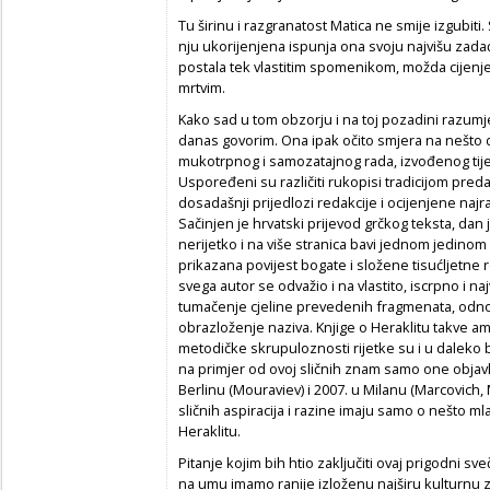
Tu širinu i razgranatost Matica ne smije izgubiti. 
nju ukorijenjena ispunja ona svoju najvišu zadać
postala tek vlastitim spomenikom, možda cijenjeni
mrtvim.
Kako sad u tom obzorju i na toj pozadini razumj
danas govorim. Ona ipak očito smjera na nešto dr
mukotrpnog i samozatajnog rada, izvođenog tijeko
Uspoređeni su različiti rukopisi tradicijom pred
dosadašnji prijedlozi redakcije i ocijenjene najr
Sačinjen je hrvatski prijevod grčkog teksta, dan 
nerijetko i na više stranica bavi jednom jedinom 
prikazana povijest bogate i složene tisućljetne r
svega autor se odvažio i na vlastito, iscrpno 
tumačenje cjeline prevedenih fragmenata, odnos
obrazloženje naziva. Knjige o Heraklitu takve amb
metodičke skrupuloznosti rijetke su i u daleko b
na primjer od ovoj sličnih znam samo one objavl
Berlinu (Mouraviev) i 2007. u Milanu (Marcovich, 
sličnih aspiracija i razine imaju samo o nešto
Heraklitu.
Pitanje kojim bih htio zaključiti ovaj prigodni sv
na umu imamo ranije izloženu najširu kulturnu za