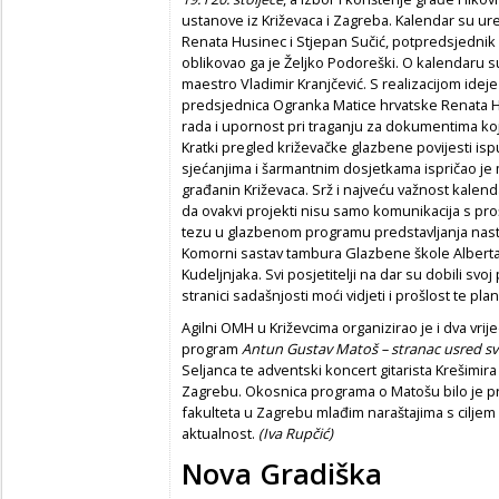
ustanove iz Križevaca i Zagreba. Kalendar su ur
Renata Husinec i Stjepan Sučić, potpredsjednik M
oblikovao ga je Željko Podoreški. O kalendaru su
maestro Vladimir Kranjčević. S realizacijom idej
predsjednica Ogranka Matice hrvatske Renata Hu
rada i upornost pri traganju za dokumentima koji
Kratki pregled križevačke glazbene povijesti isp
sjećanjima i šarmantnim dosjetkama ispričao je m
građanin Križevaca. Srž i najveću važnost kalend
da ovakvi projekti nisu samo komunikacija s pro
tezu u glazbenom programu predstavljanja nastu
Komorni sastav tambura Glazbene škole Alberta 
Kudeljnjaka. Svi posjetitelji na dar su dobili sv
stranici sadašnjosti moći vidjeti i prošlost te pla
Agilni OMH u Križevcima organizirao je i dva vri
program
Antun Gustav Matoš – stranac usred s
Seljanca te adventski koncert gitarista Krešimir
Zagrebu. Okosnica programa o Matošu bilo je pr
fakulteta u Zagrebu mlađim naraštajima s cilje
aktualnost.
(Iva Rupčić)
Nova Gradiška