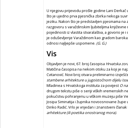
U njegovu prijevodu prošle godine Lani Derkač u
što je ujedno prva pjesnička zbirka nekoga su
jeziku. Nakon što je predstavljen pjesmama na 
razgovoru s varaždinskim ljubiteljima književne r
pojedinosti iz vlastita stvaralaštva, a govorio je
je oduševljenje Varaždinom kao gradom baroka, b
odnosi najljepše uspomene.
(G. G.)
Vis
Objavljen je novi, 67. broj časopisa
Hrvatska zor
Matičina časopisa na nekom otoku za koji je na
Cvitanović. Novi broj otvara preliminarno izvješ
stambene arhitekture u jugoistočnom dijelu Iss
Mladinea s Hrvatskoga instituta za povijest
O naz
drugom tekstu piše o seriji viških vremenskih 
pokućstvu pohranjenu u viškom muzeju piše Ve
Josipa Siminatija i župnika novoosnovane župe u 
Dinko Radić
.
Vrlo je vrijedan i znanstveni člana
arhitekture (ili poetika onostranog mora)
.