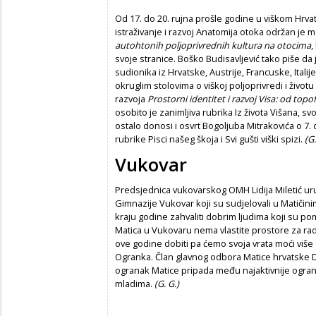
Od 17. do 20. rujna prošle godine u viškom Hrva
istraživanje i razvoj Anatomija otoka održan je
autohtonih poljoprivrednih kultura na otocima
,
svoje stranice. Boško Budisavljević tako piše da
sudionika iz Hrvatske, Austrije, Francuske, Italije,
okruglim stolovima o viškoj poljoprivredi i život
razvoja
Prostorni identitet i razvoj Visa: od topofil
osobito je zanimljiva rubrika Iz života Višana, sv
ostalo donosi i osvrt Bogoljuba Mitrakovića o 7.
rubrike Pisci našeg škoja i Svi gušti viški spizi.
(G.
Vukovar
Predsjednica vukovarskog OMH Lidija Miletić uru
Gimnazije Vukovar koji su sudjelovali u Matičin
kraju godine zahvaliti dobrim ljudima koji su pom
Matica u Vukovaru nema vlastite prostore za ra
ove godine dobiti pa ćemo svoja vrata moći više o
Ogranka. Član glavnog odbora Matice hrvatske Dr
ogranak Matice pripada među najaktivnije ogran
mladima.
(G. G.)