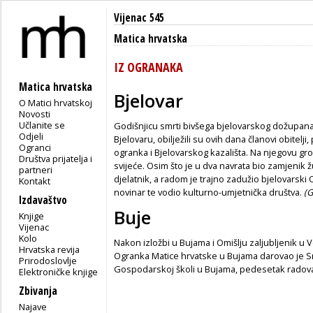
Vijenac 545
Matica hrvatska
IZ OGRANAKA
Matica hrvatska
Bjelovar
O Matici hrvatskoj
Novosti
Učlanite se
Godišnjicu smrti bivšega bjelovarskog dožupan
Odjeli
Bjelovaru, obilježili su ovih dana članovi obitelji,
Ogranci
ogranka i Bjelovarskog kazališta. Na njegovu grob
Društva prijatelja i
svijeće. Osim što je u dva navrata bio zamjenik ž
partneri
djelatnik, a radom je trajno zadužio bjelovarski 
Kontakt
novinar te vodio kulturno-umjetnička društva.
(G
Izdavaštvo
Buje
Knjige
Vijenac
Kolo
Nakon izložbi u Bujama i Omišlju zaljubljenik u 
Hrvatska revija
Ogranka Matice hrvatske u Bujama darovao je Sre
Prirodoslovlje
Gospodarskoj školi u Bujama, pedesetak radov
Elektroničke knjige
Zbivanja
Najave