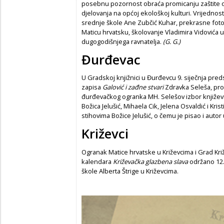
posebnu pozornost obraća promicanju zaštite ok
djelovanja na općoj ekološkoj kulturi. Vrijednost 
srednje škole Ane Zubčić Kuhar, prekrasne foto
Maticu hrvatsku, školovanje Vladimira Vidovića u t
dugogodišnjega ravnatelja.
(G. G.)
Đurđevac
U Gradskoj knjižnici u Đurđevcu 9. siječnja preds
zapisa
Galović i zađne stvari
Zdravka Seleša, pro
đurđevačkog ogranka MH. Selešov izbor književni
Božica Jelušić, Mihaela Cik, Jelena Osvaldić i Kri
stihovima Božice Jelušić, o čemu je pisao i autor 
Križevci
Ogranak Matice hrvatske u Križevcima i Grad Križ
kalendara
Križevačka glazbena slava
održano 12.
škole Alberta Štrige u Križevcima.