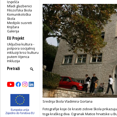
Izvješća
Mladi glazbenici
Filozofska škola
Komunikološka
škola
Medijski susreti
Knjižara
Galerija
EU Projekt
Uključiva kultura -
potpora socijalnoj
inkluziji kroz kulturu
putem Vijenca
Inkluzija
Srednja škola Vladimira Gortana
Fotografije koje će krasiti zidove škola prikazuju
toga kraškog diva. Ogranak Matice hrvatske u B