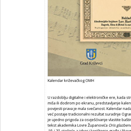
Kalendar križevačkog OMH
U razdoblju digitalne i elektroničke ere, kada 
miša ili dodirom po ekranu, predstavljanje kal
povijesti prava je mala svečanost. Kalendar na
već postaje tradicionalni rezultat suradnje Ogra
je ujedno prigoda za osvješćivanje vlastite bašti
tekst akademika Lovre Županovića
Oris glazben
19. i 20. stoljeće
, a izbor i korištenje građe i lik