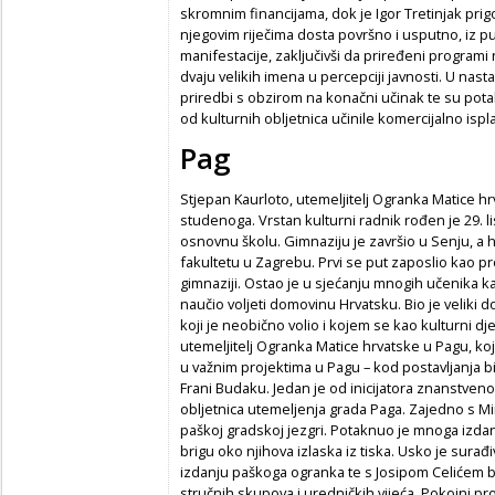
skromnim financijama, dok je Igor Tretinjak pri
njegovim riječima dosta površno i usputno, iz p
manifestacije, zaključivši da priređeni programi n
dvaju velikih imena u percepciji javnosti. U nasta
priredbi s obzirom na konačni učinak te su pota
od kulturnih obljetnica učinile komercijalno ispl
Pag
Stjepan Kaurloto, utemeljitelj Ogranka Matice h
studenoga. Vrstan kulturni radnik rođen je 29. l
osnovnu školu. Gimnaziju je završio u Senju, a h
fakultetu u Zagrebu. Prvi se put zaposlio kao p
gimnaziji. Ostao je u sjećanju mnogih učenika ka
naučio voljeti domovinu Hrvatsku. Bio je veliki
koji je neobično volio i kojem se kao kulturni dje
utemeljitelj Ogranka Matice hrvatske u Pagu, koj
u važnim projektima u Pagu – kod postavljanja bis
Frani Budaku. Jedan je od inicijatora znanstveno
obljetnica utemeljenja grada Paga. Zajedno s M
paškoj gradskoj jezgri. Potaknuo je mnoga izda
brigu oko njihova izlaska iz tiska. Usko je sura
izdanju paškoga ogranka te s Josipom Celićem 
stručnih skupova i uredničkih vijeća. Pokojni pr