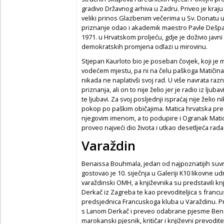
gradivo Državnog arhiva u Zadru. Priveo je kraj
veliki prinos Glazbenim večerima u Sv. Donatu 
priznanje odao i akademik maestro Pavle Dešpal
1971. u Hrvatskom proljeću, gdje je doživio javn
demokratskih promjena odlazi u mirovinu.
Stjepan Kaurloto bio je poseban čovjek, koji je mn
vodećem mjestu, pa ni na čelu paškoga Matičina o
nikada ne naplativši svoj rad. U više navrata ra
priznanja, ali on to nije želio jer je radio iz ljub
te ljubavi. Za svoj posljednji ispraćaj nije želio
pokop po paškim običajima. Matica hrvatska pred
njegovim imenom, a to podupire i Ogranak Matic
proveo najveći dio života i utkao desetljeća rada
Varaždin
Benaissa Bouhmala, jedan od najpoznatijih suv
gostovao je 10. siječnja u Galeriji K10 likovne 
varaždinski OMH, a književnika su predstavili knji
Derkač iz Zagreba te kao prevoditeljica s francu
predsjednica Francuskoga kluba u Varaždinu. Pre
s Lanom Derkač i preveo odabrane pjesme Benai
marokanski pjesnik, kritičar i književni prevodite