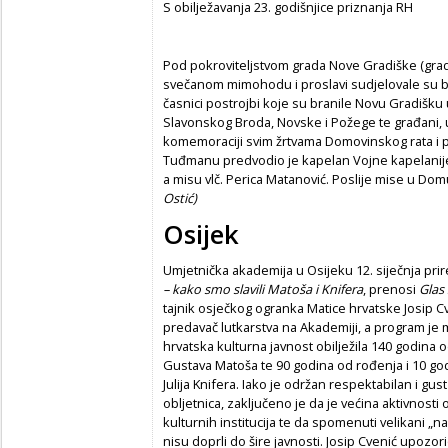
S obilježavanja 23. godišnjice priznanja RH
Pod pokroviteljstvom grada Nove Gradiške (grado
svečanom mimohodu i proslavi sudjelovale su bra
časnici postrojbi koje su branile Novu Gradišk
Slavonskog Broda, Novske i Požege te građani, uče
komemoraciji svim žrtvama Domovinskog rata i 
Tuđmanu predvodio je kapelan Vojne kapelanije sv
a misu vlč. Perica Matanović. Poslije mise u Dom
Ostić)
Osijek
Umjetnička akademija u Osijeku 12. siječnja prir
– kako smo slavili Matoša i Knifera
, prenosi
Glas 
tajnik osječkog ogranka Matice hrvatske Josip Cveni
predavač lutkarstva na Akademiji, a program je m
hrvatska kulturna javnost obilježila 140 godina 
Gustava Matoša te 90 godina od rođenja i 10 god
Julija Knifera. Iako je održan respektabilan i 
obljetnica, zaključeno je da je većina aktivnost
kulturnih institucija te da spomenuti velikani „na
nisu doprli do šire javnosti. Josip Cvenić upozo