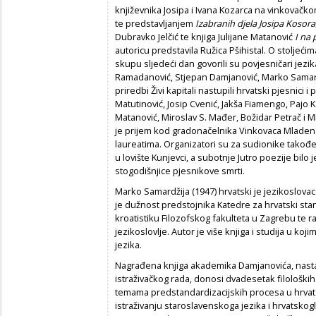
književnika Josipa i Ivana Kozarca na vinkovač
te predstavljanjem
Izabranih djela Josipa Kosora
Dubravko Jelčić te knjiga Julijane Matanović
I na 
autoricu predstavila Ružica Pšihistal. O stolje
skupu sljedeći dan govorili su povjesničari jez
Ramadanović, Stjepan Damjanović, Marko Samardž
priredbi Živi kapitali nastupili hrvatski pjesnici i 
Matutinović, Josip Cvenić, Jakša Fiamengo, Pajo K
Matanović, Miroslav S. Mađer, Božidar Petrač i
je prijem kod gradonačelnika Vinkovaca Mladena
laureatima. Organizatori su za sudionike također 
u lovište Kunjevci, a subotnje Jutro poezije bi
stogodišnjice pjesnikove smrti.
Marko Samardžija (1947) hrvatski je jezikoslovac
je dužnost predstojnika Katedre za hrvatski sta
kroatistiku Filozofskog fakulteta u Zagrebu te rav
jezikoslovlje. Autor je više knjiga i studija u ko
jezika.
Nagrađena knjiga akademika Damjanovića, nasta
istraživačkog rada, donosi dvadesetak filološki
temama predstandardizacijskih procesa u hrvats
istraživanju staroslavenskoga jezika i hrvatskog