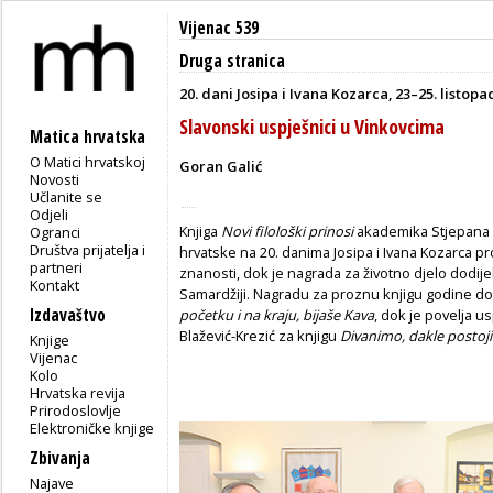
Vijenac 539
Druga stranica
20. dani Josipa i Ivana Kozarca, 23–25. listopa
Slavonski uspješnici u Vinkovcima
Matica hrvatska
O Matici hrvatskoj
Goran Galić
Novosti
Učlanite se
Odjeli
Knjiga
Novi filološki prinosi
akademika Stjepana D
Ogranci
Društva prijatelja i
hrvatske na 20. danima Josipa i Ivana Kozarca pr
partneri
znanosti, dok je nagrada za životno djelo dodi
Kontakt
Samardžiji. Nagradu za proznu knjigu godine dob
Izdavaštvo
početku i na kraju, bijaše Kava
, dok je povelja us
Blažević-Krezić za knjigu
Divanimo, dakle posto
Knjige
Vijenac
Kolo
Hrvatska revija
Prirodoslovlje
Elektroničke knjige
Zbivanja
Najave