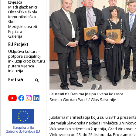
Izvješća
Mladi glazbenici
Filozofska škola
Komunikološka
škola
Medijski susreti
Knjižara
Galerija
EU Projekt
Uključiva kultura -
potpora socijalnoj
inkluziji kroz kulturu
putem Vijenca
Inkluzija
Laureati na Danima Josipa i Ivana Kozarca
Snimio Gordan Panić / Glas Salvonije
Jubilarna manifestacija koju su u svrhu prezentaci
utemeljili Slavonska naklada Privlačica u Vinkovc
Vukovarsko-srijemska županija, Grad Vinkovci i
Vinkovcima od 23. do 25. listopada. Program je