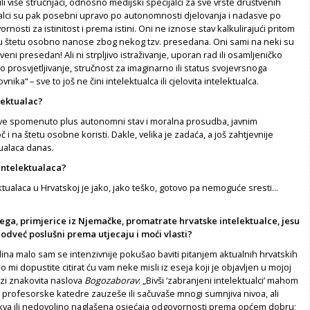
ili više stručnjaci, odnosno medijski specijalci za sve vrste društvenih
ualci su pak posebni upravo po autonomnosti djelovanja i nadasve po
nosti za istinitost i prema istini. Oni ne iznose stav kalkulirajući pritom
ku štetu osobno nanose zbog nekog tzv. presedana. Oni sami na neki su
eni presedan! Ali ni strpljivo istraživanje, uporan rad ili osamljeničko
no prosvjetljivanje, stručnost za imaginarno ili status svojevrsnoga
ika“ – sve to još ne čini intelektualca ili cjelovita intelektualca.
lektualac?
 sve spomenuto plus autonomni stav i moralna prosudba, javnim
i na štetu osobne koristi. Dakle, velika je zadaća, a još zahtjevnije
ualaca danas.
intelektualaca?
ektualaca u Hrvatskoj je jako, jako teško, gotovo pa nemoguće sresti...
ega, primjerice iz Njemačke, promatrate hrvatske intelektualce, jesu
 i odveć poslušni prema utjecaju i moći vlasti?
ina malo sam se intenzivnije pokušao baviti pitanjem aktualnih hrvatskih
o mi dopustite citirat ću vam neke misli iz eseja koji je objavljen u mojoj
izi znakovita naslova
Bogozaborav
: „Bivši ‘zabranjeni intelektualci’ mahom
ci, profesorske katedre zauzeše ili sačuvaše mnogi sumnjiva nivoa, ali
kva ili nedovoljno naglašena osjećaja odgovornosti prema općem dobru;