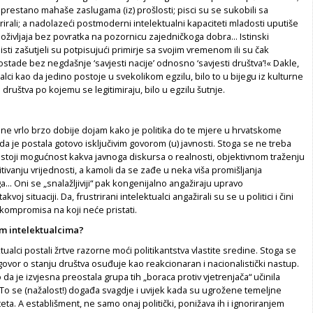
restano mahaše zaslugama (iz) prošlosti; pisci su se sukobili sa
rirali; a nadolazeći postmoderni intelektualni kapaciteti mladosti uputiše
oživljaja bez povratka na pozornicu zajedničkoga dobra... Istinski
uisti zašutjeli su potpisujući primirje sa svojim vremenom ili su čak
ostade bez negdašnje ‘savjesti nacije’ odnosno ‘savjesti društva’!« Dakle,
alci kao da jedino postoje u svekolikom egzilu, bilo to u bijegu iz kulturne
društva po kojemu se legitimiraju, bilo u egzilu šutnje.
ne vrlo brzo dobije dojam kako je politika do te mjere u hrvatskome
a je postala gotovo isključivim govorom (u) javnosti. Stoga se ne treba
ostoji mogućnost kakva javnoga diskursa o realnosti, objektivnom traženju
pitivanju vrijednosti, a kamoli da se zađe u neka viša promišljanja
.. Oni se „snalažljiviji“ pak kongenijalno angažiraju upravo
voj situaciji. Da, frustrirani intelektualci angažirali su se u politici i čini
kompromisa na koji neće pristati.
kim intelektualcima?
ktualci postali žrtve razorne moći politikantstva vlastite sredine. Stoga se
 govor o stanju društva osuđuje kao reakcionaran i nacionalistički nastup.
 da je izvjesna preostala grupa tih „boraca protiv vjetrenjača“ učinila
To se (nažalost!) događa svagdje i uvijek kada su ugrožene temeljne
teta. A establišment, ne samo onaj politički, ponižava ih i ignoriranjem