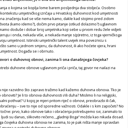
itanja o kojima se koplja lome barem posljednja dva stoljeća. Osobno
kontekstu umjetničkog izričaja u Hrvatskoj duhovnost kod umjetnosti
na značenju kad se više nema kamo, dakle kad stojimo pred zidom
 života (kamo idemo?), dočim prvo pitanje (otkud dolazimo?) uglavnom
Imamo doduše i dobar broj umjetnika koji sebe u prvom redu žele vidjeti
eruju i onda, nekada više, a nekada manje s(p)retno, iz toga vjerničkoga
voju umjetnost. Istinski umjetnički talent uvijek ima poveznicu s
što samo u jednom smjeru, da duhovnost, ili ako hoćete vjera, hrani
mjetnost. Događa se i obrnuto.
govori o duhovnoj obnovi, zanima li ona današnjega čovjeka?
trebi duhovne obnove uglavnom priča i priča, taj govor ne nailazi na
 nije razvidno što zapravo tražimo kad kažemo duhovna obnova. Tko je
o obnoviti? Je li to obnova duhovnosti i/ili duha? Mislimo li na religijski,
tualni pothvat? U kojoj je mjeri pritom riječ o obnovi, preobrazbi ili čak,
obraćenju – sve to nije od sporedne važnosti. Odakle i s kim započeti? No
e točne: prvo, kako obnove tako i obraćenja potrebujemo svi, zanimalo to
o, ljudi su danas, slikovito rečeno, „gladniji Boga“ možda kao nikada dosad.
ga čovjeka duhovna obnova ne zanima, to je pak ništa manje opravdan
ma“ govora o potrebi duhovne obnove.