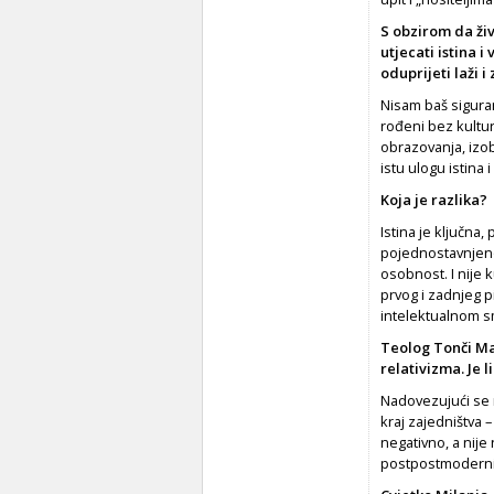
S obzirom da živi
utjecati istina i
oduprijeti laži 
Nisam baš sigura
rođeni bez kultur
obrazovanja, izob
istu ulogu istina i
Koja je razlika?
Istina je ključna
pojednostavnjeno
osobnost. I nije k
prvog i zadnjeg p
intelektualnom sm
Teolog Tonči Mat
relativizma. Je 
Nadovezujući se n
kraj zajedništva
negativno, a nije
postpostmoderni