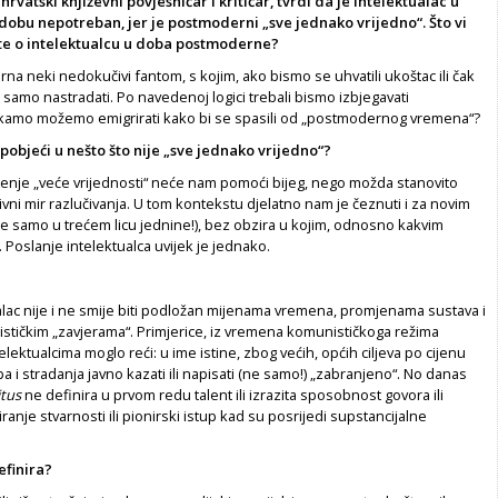
hrvatski književni povjesničar i kritičar, tvrdi da je intelektualac u
bu nepotreban, jer je postmoderni „sve jednako vrijedno“. Što vi
ite o intelektualcu u doba postmoderne?
na neki nedokučivi fantom, s kojim, ako bismo se uhvatili ukoštac ili čak
 samo nastradati. Po navedenoj logici trebali bismo izbjegavati
kamo možemo emigrirati kako bi se spasili od „postmodernog vremena“?
bjeći u nešto što nije „sve jednako vrijedno“?
vljenje „veće vrijednosti“ neće nam pomoći bijeg, nego možda stanovito
ivni mir razlučivanja. U tom kontekstu djelatno nam je čeznuti i za novim
e samo u trećem licu jednine!), bez obzira u kojim, odnosno kakvim
. Poslanje intelektualca uvijek je jednako.
ualac nije i ne smije biti podložan mijenama vremena, promjenama sustava i
ističkim „zavjerama“. Primjerice, iz vremena komunističkoga režima
elektualcima moglo reći: u ime istine, zbog većih, općih ciljeva po cijenu
pa i stradanja javno kazati ili napisati (ne samo!) „zabranjeno“. No danas
tus
ne definira u prvom redu talent ili izrazita sposobnost govora ili
iranje stvarnosti ili pionirski istup kad su posrijedi supstancijalne
efinira?