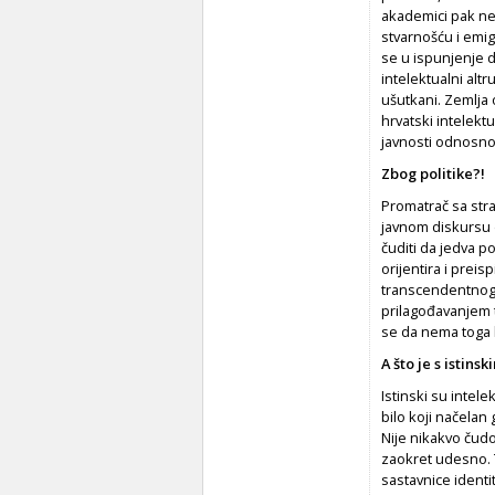
akademici pak nep
stvarnošću i emig
se u ispunjenje d
intelektualni altr
ušutkani. Zemlja 
hrvatski intelektu
javnosti odnosno 
Zbog politike?!
Promatrač sa stra
javnom diskursu d
čuditi da jedva p
orijentira i preis
transcendentnoga.
prilagođavanjem tak
se da nema toga 
A što je s istins
Istinski su intele
bilo koji načelan
Nije nikakvo čudo
zaokret udesno. 
sastavnice identi