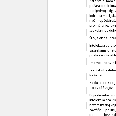
Zato što bi tada b
požara. Intelekt
dosljednoj odgovor
koliku si medijs
način (opće)društv
promišljanje, jav
„sekularnog duhovn
Što je onda inte
Intelektualac je
zaprekama unatoč 
poslanje intelekt
Imamo li takvih 
Tih i takvih intel
Nažalost!
Kada iz poizdalj
li odveć šutljivi
Prije desetak god
intelektualaca. Ak
netom izašloj knj
završiše u politi
podobni, bez ika