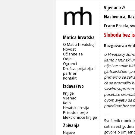
Vijenac 525
Naslovnica
,
Raz
Frano Prcela, sv
Sloboda bez is
Matica hrvatska
O Matici hrvatskoj
Razgovarao Andr
Novosti
Učlanite se
U Hrvatskoj duho
Odjeli
kamo / Istinski u
Ogranci
nije i ne smije 
Društva prijatelja i
globalističkim „za
partneri
primarno se želi 
Kontakt
će se promašiti bi
Izdavaštvo
sasvim suprotno 
Knjige
posebice siromašn
Vijenac
ovom svijetu da bi
Kolo
pojedinac bez sam
Hrvatska revija
Prirodoslovlje
Elektroničke knjige
Svećenik dominika
Zbivanja
četrnaest godina 
govore o umjetno
Najave