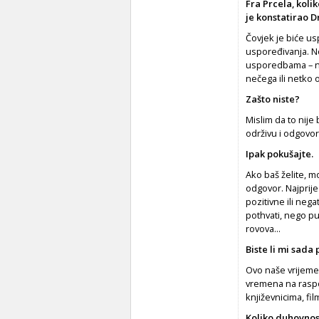
Fra Prcela, koli
je konstatirao Dr
Čovjek je biće us
uspoređivanja. N
usporedbama – ne
nečega ili netko 
Zašto niste?
Mislim da to nije
održivu i odgovo
Ipak pokušajte.
Ako baš želite, 
odgovor. Najprij
pozitivne ili nega
pothvati, nego pu
rovova...
Biste li mi sada
Ovo naše vrijeme
vremena na raspol
književnicima, fi
Koliko duhovnost