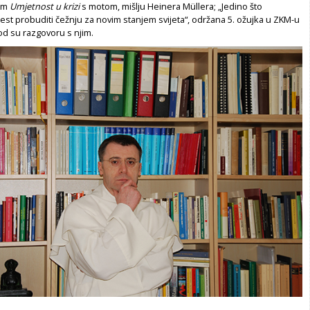
om
Umjetnost u krizi
s motom, mišlju Heinera Müllera; „Jedino što
st probuditi čežnju za novim stanjem svijeta“, održana 5. ožujka u ZKM-u
od su razgovoru s njim.