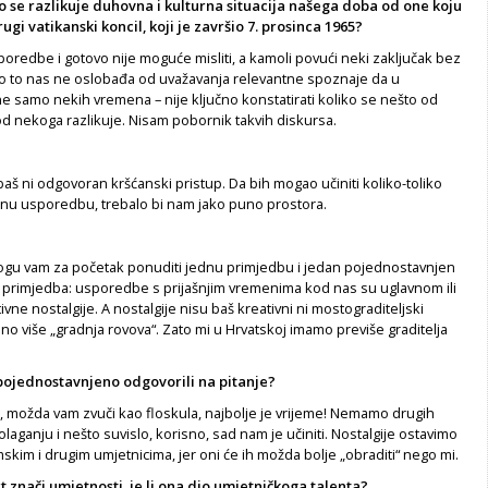
ko se razlikuje duhovna i kulturna situacija našega doba od one koju
ugi vatikanski koncil, koji je završio 7. prosinca 1965?
poredbe i gotovo nije moguće misliti, a kamoli povući neki zaključak bez
o to nas ne oslobađa od uvažavanja relevantne spoznaje da u
 samo nekih vremena – nije ključno konstatirati koliko se nešto od
od nekoga razlikuje. Nisam pobornik takvih diskursa.
 baš ni odgovoran kršćanski pristup. Da bih mogao učiniti koliko-toliko
rnu usporedbu, trebalo bi nam jako puno prostora.
mogu vam za početak ponuditi jednu primjedbu i jedan pojednostavnjen
e primjedba: usporedbe s prijašnjim vremenima kod nas su uglavnom ili
tivne nostalgije. A nostalgije nisu baš kreativni ni mostograditeljski
no više „gradnja rovova“. Zato mi u Hrvatskoj imamo previše graditelja
 pojednostavnjeno odgovorili na pitanje?
, možda vam zvuči kao floskula, najbolje je vrijeme! Nemamo drugih
aganju i nešto suvislo, korisno, sad nam je učiniti. Nostalgije ostavimo
lmskim i drugim umjetnicima, jer oni će ih možda bolje „obraditi“ nego mi.
 znači umjetnosti, je li ona dio umjetničkoga talenta?