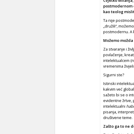
Cvjetko Milanja, 
postmodernom do
kao teolog misl
Ta nije postmoder
„družili“, možemo
postmodernu. A 
Možemo možda po
Za stvaranje i ži
povlačenje, kreat
intelektualcem (n
vremenima živjeli
Sigurni ste?
Istinski intelekt
kakvim već global
sažeto bi se o int
evidentne žrtve, 
intelektualni
habi
pisanja, interpret
društvene teme.
Zašto ga to ne d