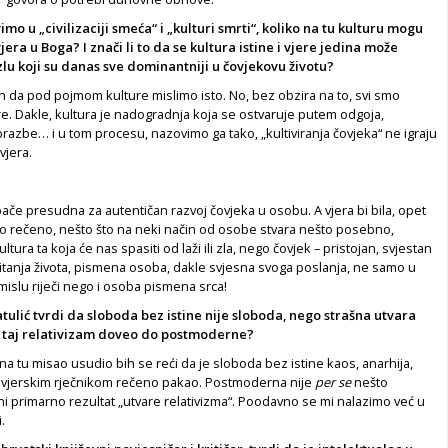
mo u „civilizaciji smeća“ i „kulturi smrti“, koliko na tu kulturu mogu
 vjera u Boga? I znači li to da se kultura istine i vjere jedina može
i zlu koji su danas sve dominantniji u čovjekovu životu?
n da pod pojmom kulture mislimo isto. No, bez obzira na to, svi smo
e. Dakle, kultura je nadogradnja koja se ostvaruje putem odgoja,
razbe… i u tom procesu, nazovimo ga tako, „kultiviranja čovjeka“ ne igraju
 vjera.
, pače presudna za autentičan razvoj čovjeka u osobu. A vjera bi bila, opet
 rečeno, nešto što na neki način od osobe stvara nešto posebno,
ultura ta koja će nas spasiti od laži ili zla, nego čovjek – pristojan, svjestan
itanja života, pismena osoba, dakle svjesna svoga poslanja, ne samo u
islu riječi nego i osoba pismena srca!
ulić tvrdi da sloboda bez istine nije sloboda, nego strašna utvara
li taj relativizam doveo do postmoderne?
a tu misao usudio bih se reći da je sloboda bez istine kaos, anarhija,
 – vjerskim rječnikom rečeno pakao. Postmoderna nije
per se
nešto
 ni primarno rezultat „utvare relativizma“. Poodavno se mi nalazimo već u
.