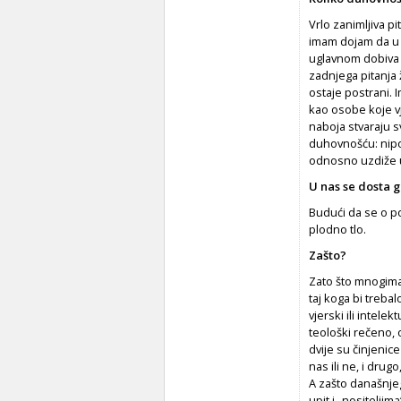
Vrlo zanimljiva p
imam dojam da u 
uglavnom dobiva 
zadnjega pitanja
ostaje postrani. 
kao osobe koje vj
naboja stvaraju s
duhovnošću: nipo
odnosno uzdiže u
U nas se dosta 
Budući da se o po
plodno tlo.
Zašto?
Zato što mnogima
taj koga bi trebal
vjerski ili intelek
teološki rečeno, 
dvije su činjenic
nas ili ne, i drug
A zašto današnje
upit i „nositelji