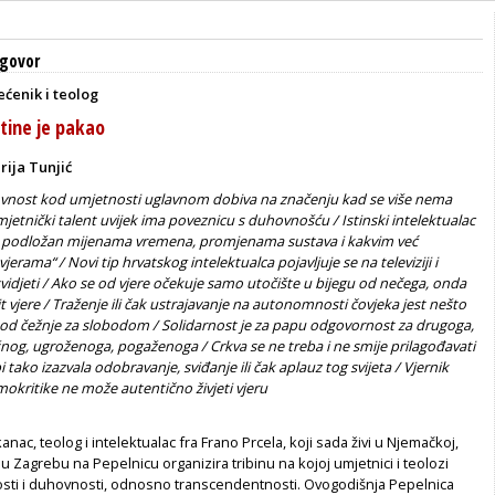
govor
ećenik i teolog
tine je pakao
ija Tunjić
vnost kod umjetnosti uglavnom dobiva na značenju kad se više nema
mjetnički talent uvijek ima poveznicu s duhovnošću / Istinski intelektualac
biti podložan mijenama vremena, promjenama sustava i kakvim već
vjerama“ / Novi tip hrvatskog intelektualca pojavljuje se na televiziji i
svidjeti / Ako se od vjere očekuje samo utočište u bijegu od nečega, onda
t vjere / Traženje ili čak ustrajavanje na autonomnosti čovjeka jest nešto
od čežnje za slobodom / Solidarnost je za papu odgovornost za drugoga,
og, ugroženoga, pogaženoga / Crkva se ne treba i ne smije prilagođavati
 tako izazvala odobravanje, sviđanje ili čak aplauz tog svijeta / Vjernik
okritike ne može autentično živjeti vjeru
nac, teolog i intelektualac fra Frano Prcela, koji sada živi u Njemačkoj,
u Zagrebu na Pepelnicu organizira tribinu na kojoj umjetnici i teolozi
sti i duhovnosti, odnosno transcendentnosti. Ovogodišnja Pepelnica