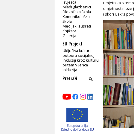
Izvješća
umjetnika
s tem
Mladi glazbenici
umjetnost može je
Filozofska škola
i skori Uskrs pov
Komunikološka
škola
Medijski susreti
Knjižara
Galerija
EU Projekt
Uključiva kultura -
potpora socijalnoj
inkluziji kroz kulturu
putem Vijenca
Inkluzija