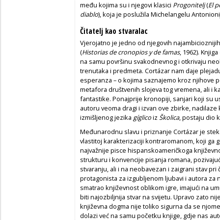
među kojima su i njegovi klasici
Progonitelj
(
El 
diablo
), koja je poslužila Michelangelu Antonio
Čitatelj kao stvaralac
Vjerojatno je jedno od njegovih najambicioznijih
(
Historias de cronopios y de famas
, 1962). Knjig
na samu površinu svakodnevnog i otkrivaju neo
trenutaka i predmeta. Cortázar nam daje plejadu 
esperanza – o kojima saznajemo kroz njihove po
metafora društvenih slojeva tog vremena, ali i 
fantastike. Ponajprije kronopiji, sanjari koji su
autoru veoma dragi i izvan ove zbirke, nadilaze k
izmišljenog jezika
gíglico
iz
Školica
, postaju dio
Međunarodnu slavu i priznanje Cortázar je ste
vlastitoj karakterizaciji kontraromanom, koji ga
najvažnije pisce hispanskoameričkoga književ
strukturu i konvencije pisanja romana, pozivajuć
stvaranju, ali i na neobavezan i zaigrani stav pri
protagonista za izgubljenom ljubavi i autora za n
smatrao književnost oblikom igre, imajući na umu
biti najozbiljnija stvar na svijetu. Upravo zato ni
književna dogma nije toliko sigurna da se njome 
dolazi već na samu početku knjige, gdje nas auto