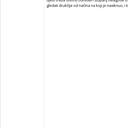
djelo treba stvoriti određen stupanj nelagode u 
gledati drukčije od načina na koji je naviknuo, i 