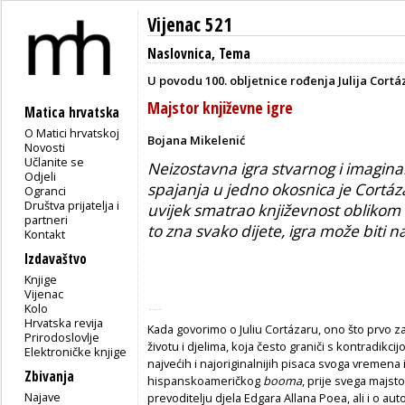
Vijenac 521
Naslovnica
,
Tema
U povodu 100. obljetnice rođenja Julija Cortá
Majstor književne igre
Matica hrvatska
O Matici hrvatskoj
Bojana Mikelenić
Novosti
Učlanite se
Neizostavna igra stvarnog i imagina
Odjeli
spajanja u jedno okosnica je Cortáza
Ogranci
Društva prijatelja i
uvijek smatrao književnost oblikom 
partneri
to zna svako dijete, igra može biti na
Kontakt
Izdavaštvo
Knjige
Vijenac
Kolo
Hrvatska revija
Kada govorimo o Juliu Cortázaru, ono što prvo z
Prirodoslovlje
životu i djelima, koja često graniči s kontradik
Elektroničke knjige
najvećih i najoriginalnijih pisaca svoga vremena
Zbivanja
hispanskoameričkog
booma
, prije svega majs
Najave
prevoditelju djela Edgara Allana Poea, ali i o a