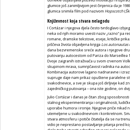
donekle objašnjava piščevu motivaciju i inspirac
glumice još zanimljivijom jest činjenica da je 198
glumica snimila film pod nazivom
Hopscotch
(
Šk
Književnost koja stvara nelagodu
I Cortázar i njegova djela često tvrdoglavo izbje
neka od njih moramo uvesti naziv „razno“ pa reći:
romane, dramske tekstove, eseje, kritičke prika
piščeva života objavljena knjiga
Los autonautas 
dana bezvremenske sreće autora i njegove drug
putovanju autocestom od Pariza do Marseillea 198
Dvoje zaigranih istraživača u svom crvenom Vol
skupinom mrava, sumnjičavost radnika na autoce
Kombinacija autorove lagano nadnaravne i izrazi
supruge daje nam prikaz opuštene paralelne s
svakodnevice, a sve je skupa još dirljivije kad
zajedničkog putovanja – ona iste godine, on dvij
Julio Cortázar i danas je čitan zbog sposobnosti 
stalnog eksperimentiranja i originalnosti, ludičk
uporabe humora i ironije. Njegove priče nikad n
utemeljene u svakodnevnom i konkretnom. Smatra
stvara atmosferu i potiče čitatelja da se na tren
vidio je neprestano postavljanje pitanja pred k