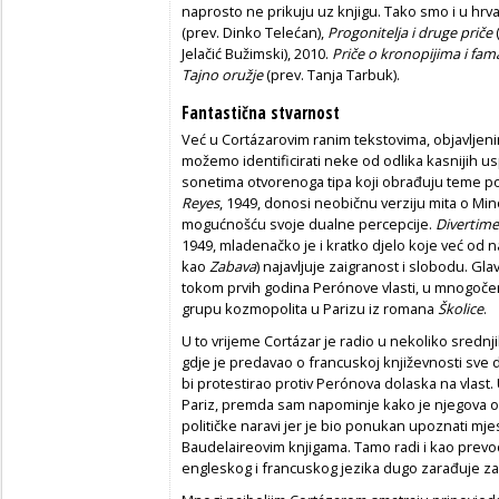
naprosto ne prikuju uz knjigu. Tako smo i u hr
(prev. Dinko Telećan),
Progonitelja i druge priče
Jelačić Bužimski), 2010.
Priče o kronopijima i f
Tajno oružje
(prev. Tanja Tarbuk).
Fantastična stvarnost
Već u Cortázarovim ranim tekstovima, objavlje
možemo identificirati neke od odlika kasnijih us
sonetima otvorenoga tipa koji obrađuju teme po
Reyes
, 1949, donosi neobičnu verziju mita o Mino
mogućnošću svoje dualne percepcije.
Divertim
1949, mladenačko je i kratko djelo koje već od 
kao
Zabava
) najavljuje zaigranost i slobodu. Gla
tokom prvih godina Perónove vlasti, u mnogočem
grupu kozmopolita u Parizu iz romana
Školice
.
U to vrijeme Cortázar je radio u nekoliko srednj
gdje je predavao o francuskoj književnosti sve 
bi protestirao protiv Perónova dolaska na vlast.
Pariz, premda sam napominje kako je njegova od
političke naravi jer je bio ponukan upoznati mjes
Baudelaireovim knjigama. Tamo radi i kao prev
engleskog i francuskog jezika dugo zarađuje za 