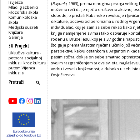
Izvješća
(
Rayuela
,
1963), prema mnogima prvoga velikog
Mladi glazbenici
možemo reći da je riječ o društveno aktivnoj osob
Filozofska škola
slobode, o pristaši Kubanske revolucije i ljevičaru
Komunikološka
diktature, počevši od peronizma u rodnoj Argenti
škola
Medijski susreti
individualac, koji je sam za sebe rekao kako rijetk
Knjižara
knjige namijenjene svima i tako ostvaruje kont
Galerija
rođenu u Bruxellesu, koji je s 37 godina napustio
što ga je prema vlastitim riječima učinilo još 
EU Projekt
perspektivu kakvu ostankom u Argentini nikada n
Uključiva kultura -
pesimistična, dok je on sebe smatrao optimistom,
potpora socijalnoj
inkluziji kroz kulturu
svojim razgraničenjem ta dva svijeta, naglašavaju
putem Vijenca
vedru i veselu književnost, a duboko u sebi bio
Inkluzija
čovječanstva.