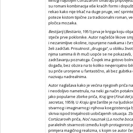
Mnogi najboljim Cortázarom smatraju pripovjedača
su romani kombinacija više kraćih formi i dopuš
rekao kako nije trkač na duge pruge, već sprinte
poteze kistom tipične za tradicionalni roman, već
pločica mozaika.
Bestijarij
(
Bestiario
, 1951)
prva je knjiga koju ob
stječe prve poklonike. Autor najčešće likove s
i nezanimljive okoline, ispunjene navikama i čvr
želi zadržati. Prisutnost „drugoga“, u obliku životi
njima samima ili ih muči uopće se ne pokazavši, 
zadržavanju poznatoga. Čovjek ima gotovo boln
događa, bez obzira na to koliko nevjerojatno bilo
su priče uronjene u fantastično, ali bez gubitka
nazivaju nadrealnima.
Autor naglašava kako je većina njegovih priča na
i neodoljivo nametnula, na neki ga način potaknu
jako popularne zbirke priča,
Kraj igre
(
Final del 
secretas
, 1959). U
Kraju igre
žarište je na ljudsko
stvarnog i imaginarnog i njihova koegzistencija b
skriva ispod trivijalnosti uobičajenih situacija. 
Cortázarovih priča,
Noć nauznak
(
La noche boca
paralelnih stvarnosti između kojih protagonist pu
primjera magičnog realizma, s kojim se autor če