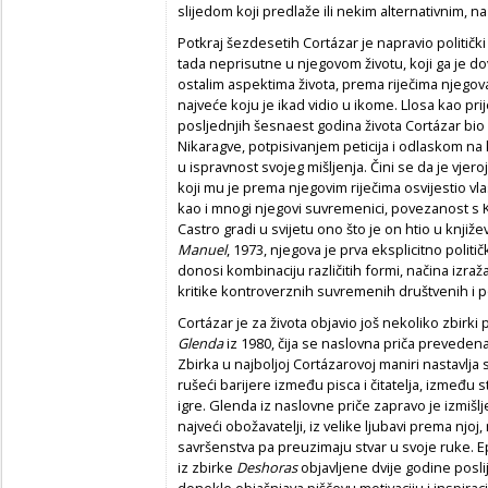
slijedom koji predlaže ili nekim alternativnim, n
Potkraj šezdesetih Cortázar je napravio politički z
tada neprisutne u njegovom životu, koji ga je do
ostalim aspektima života, prema riječima njegova 
najveće koju je ikad vidio u ikome. Llosa kao pri
posljednjih šesnaest godina života Cortázar bi
Nikaragve, potpisivanjem peticija i odlaskom na
u ispravnost svojeg mišljenja. Čini se da je vje
koji mu je prema njegovim riječima osvijestio vla
kao i mnogi njegovi suvremenici, povezanost s 
Castro gradi u svijetu ono što je on htio u knji
Manuel
, 1973, njegova je prva eksplicitno politič
donosi kombinaciju različitih formi, načina izraž
kritike kontroverznih suvremenih društvenih i po
Cortázar je za života objavio još nekoliko zbirki 
Glenda
iz 1980, čija se naslovna priča prevedena 
Zbirka u najboljoj Cortázarovoj maniri nastavlja
rušeći barijere između pisca i čitatelja, između 
igre. Glenda iz naslovne priče zapravo je izmišlj
najveći obožavatelji, iz velike ljubavi prema njoj
savršenstva pa preuzimaju stvar u svoje ruke. Ep
iz zbirke
Deshoras
objavljene dvije godine posli