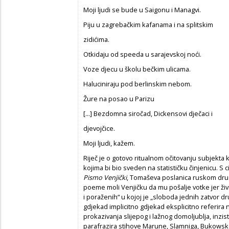
Moji ljudi se bude u Saigonu i Managvi.
Piju u zagrebačkim kafanama i na splitskim
zidićima.
Otkidaju od speeda u sarajevskoj noći.
Voze djecu u školu bečkim ulicama.
Haluciniraju pod berlinskim nebom.
Žure na posao u Parizu
[...] Bezdomna siročad, Dickensovi dječaci i
djevojčice.
Moji ljudi, kažem.
Riječ je o gotovo ritualnom očitovanju subjekta 
kojima bi bio sveden na statističku činjenicu. 
Pismo Venjički
, Tomaševa poslanica ruskom dru
poeme moli Venjičku da mu pošalje votke jer živi
i poraženih“ u kojoj je „sloboda jednih zatvor dr
gdjekad implicitno gdjekad eksplicitno referira n
prokazivanja slijepog i lažnog domoljublja, inzis
parafrazira stihove Marune, Slamniga, Bukowsko