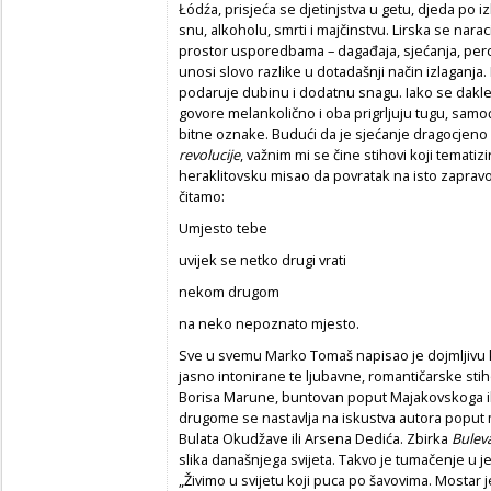
Łódźa, prisjeća se djetinjstva u getu, djeda po i
snu, alkoholu, smrti i majčinstvu. Lirska se narac
prostor usporedbama – dagađaja, sjećanja, perce
unosi slovo razlike u dotadašnji način izlaganja.
podaruje dubinu i dodatnu snagu. Iako se dakle 
govore melankolično i oba prigrljuju tugu, samo
bitne oznake. Budući da je sjećanje dragocjeno 
revolucije
, važnim mi se čine stihovi koji tematizi
heraklitovsku misao da povratak na isto zaprav
čitamo:
Umjesto tebe
uvijek se netko drugi vrati
nekom drugom
na neko nepoznato mjesto.
Sve u svemu Marko Tomaš napisao je dojmljivu kn
jasno intonirane te ljubavne, romantičarske sti
Borisa Marune, buntovan poput Majakovskoga ili 
drugome se nastavlja na iskustva autora poput
Bulata Okudžave ili Arsena Dedića. Zbirka
Bulev
slika današnjega svijeta. Takvo je tumačenje u
„Živimo u svijetu koji puca po šavovima. Mostar