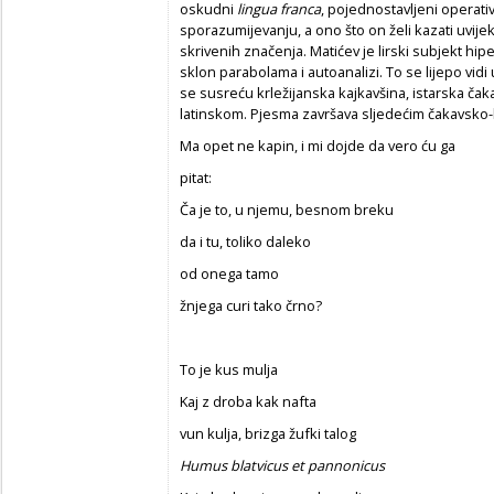
oskudni
lingua franca
, pojednostavljeni operati
sporazumijevanju, a ono što on želi kazati uvijek
skrivenih značenja. Matićev je lirski subjekt hiper
sklon parabolama i autoanalizi. To se lijepo vidi
se susreću krležijanska kajkavšina, istarska čaka
latinskom. Pjesma završava sljedećim čakavsko-
Ma opet ne kapin, i mi dojde da vero ću ga
pitat:
Ča je to, u njemu, besnom breku
da i tu, toliko daleko
od onega tamo
žnjega curi tako črno?
To je kus mulja
Kaj z droba kak nafta
vun kulja, brizga žufki talog
Humus blatvicus et pannonicus