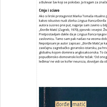
a Bulevar šav koji se pokidao. Ja tragam za znač
Crnja i sciavo
Ako si lirski protagonist Marka Tomaša ritualno 
kakvo iskustvo nudi zbirka
Lingua franca
Đorđa 
autora susreo prvi put, najprije sam zavirio u bi
„Đorđe Matić (Zagreb, 1970), pjesnik i esejist. Ž
Pretpostavljam dakle da je
Lingua franca
njegov 
zaslovnicu. Tamo sam pak naišao na veoma dobro 
Nepotpisani je autor zapisao: „Đorđe Matić je k
zavičajnu zagrebačko-goransko-istarsku, pa hr
globalnu kojom dominira anglosaksonska. To će s
popudbinsko-domovinski kofer težak: ‘Od onog
leđima/ ne vidi se kofer neuroza, dovoljan da ob