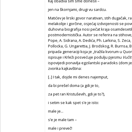
Kaj obadva sim sme donesli –
jen na škornjami, drugi vu sardcu.
Matićev je lirski govor narativan, stih dugačak, 
melakolije i gorčine, osjećaj izdvojenosti se p
duhovna biografija nosi pečat kraja osamdeseti
postmodernistička. Autor se referira na stihove, 
Pope, A. Sidrana, A. Dedića, Ph. Larkina, S. Zeca,
Pollocka, G. Ungarettia, J. Brodskog, R. Burnsa, B
pripada generaciji koja je „tražila kvorum u Quo
ispisuje i Krleži posvećuje podulju pjesmu
Vučit
ispovijedi ponavlja egzilantski paradoks (dom je u
zvonka kajkavština:
[..] I tak, dojde mi denes najemput,
da bi prešel doma (a gdi je to,
za pet ran Kristuševih, gdi je to?),
i setim se kak spet s’e je isto:
male je...
s’e je male tam –
male i preveč!