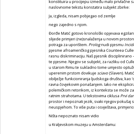
konstituira u procijepu između malo privlačne sad
naslovnome tekstu konstatira subjekt zbirke:
Ja, izgleda, nisam pobjegao od zemlje
nego zajedno s njom.
Đorđe Matić gotovo kronološki opjevava egzilan
slijede primjeri (ne)snalaženja u novom prostor
potraga za uporištem.
Prolog
nudi pjesmu
Incid
pjesme afroameričkog pjesnika Counteea Cullena
rasnu diskriminaciju. Naš pjesnik disciplinirano –
te pjesme. Njegov se subjekt, za razliku od Cul
u starom Rimu te sukladno tome umjesto optuž
uperenim prstom dovikuje
sciavo
(Slaven). Mat
obilježje funkcioniranja ljudskoga društva, kao ‘c
ravna čovjekovim ponašanjem. Iako ne eksplicir
polemičkom retorikom, iz konteksta se može zakl
ratnim strahotama. U tekstovima ciklusa
Prvi dan
prostor i nepoznati jezik, svaki njegov pokušaj s
neuspjehom. To više puta i osvještava, primjer
Ništa nepoznato nisam vidio
u Kraljevskom muzeju u Amsterdamu: