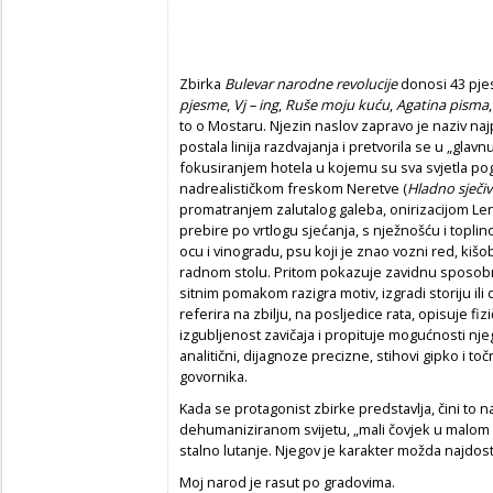
Zbirka
Bulevar narodne revolucije
donosi 43 pje
pjesme
,
Vj – ing
,
Ruše moju kuću
,
Agatina pisma
to o Mostaru. Njezin naslov zapravo je naziv naj
postala linija razdvajanja i pretvorila se u „glavn
fokusiranjem hotela u kojemu su sva svjetla pog
nadrealističkom freskom Neretve (
Hladno sječiv
promatranjem zalutalog galeba, onirizacijom Lenji
prebire po vrtlogu sjećanja, s nježnošću i topli
ocu i vinogradu, psu koji je znao vozni red, kišo
radnom stolu. Pritom pokazuje zavidnu sposobn
sitnim pomakom razigra motiv, izgradi storiju il
referira na zbilju, na posljedice rata, opisuje f
izgubljenost zavičaja i propituje mogućnosti njeg
analitični, dijagnoze precizne, stihovi gipko i to
govornika.
Kada se protagonist zbirke predstavlja, čini to 
dehumaniziranom svijetu, „mali čovjek u malom 
stalno lutanje. Njegov je karakter možda najdos
Moj narod je rasut po gradovima.