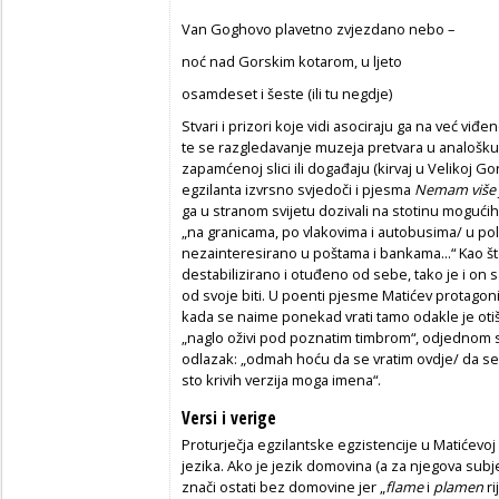
Van Goghovo plavetno zvjezdano nebo –
noć nad Gorskim kotarom, u ljeto
osamdeset i šeste (ili tu negdje)
Stvari i prizori koje vidi asociraju ga na već vi
te se razgledavanje muzeja pretvara u analošku
zapamćenoj slici ili događaju (kirvaj u Velikoj Gorici
egzilanta izvrsno svjedoči i pjesma
Nemam više 
ga u stranom svijetu dozivali na stotinu mogućih
„na granicama, po vlakovima i autobusima/ u po
nezainteresirano u poštama i bankama...“ Kao št
destabilizirano i otuđeno od sebe, tako je i on 
od svoje biti. U poenti pjesme Matićev protagoni
kada se naime ponekad vrati tamo odakle je oti
„naglo oživi pod poznatim timbrom“, odjednom shv
odlazak: „odmah hoću da se vratim ovdje/ da se
sto krivih verzija moga imena“.
Versi i verige
Proturječja egzilantske egzistencije u Matićevoj s
jezika. Ako je jezik domovina (a za njegova subje
znači ostati bez domovine jer „
flame
i
plamen
ri