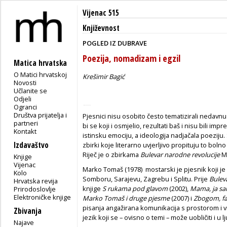
Vijenac 515
Književnost
POGLED IZ DUBRAVE
Poezija, nomadizam i egzil
Matica hrvatska
O Matici hrvatskoj
Krešimir Bagić
Novosti
Učlanite se
Odjeli
Ogranci
Društva prijatelja i
Pjesnici nisu osobito često tematizirali nedavnu
partneri
bi se koji i osmjelio, rezultati baš i nisu bili impr
Kontakt
istinsku emociju, a ideologija nadjačala poeziju
Izdavaštvo
zbirki koje literarno uvjerljivo propituju to bol
Riječ je o zbirkama
Bulevar narodne revolucije
Ma
Knjige
Vijenac
Marko Tomaš (1978) mostarski je pjesnik koji je s
Kolo
Somboru, Sarajevu, Zagrebu i Splitu. Prije
Bulev
Hrvatska revija
knjige
S rukama pod glavom
(2002),
Mama, ja sa
Prirodoslovlje
Elektroničke knjige
Marko Tomaš i druge pjesme
(2007) i
Zbogom, faš
pisanja angažirana komunikacija s prostorom i 
Zbivanja
jezik koji se – ovisno o temi – može uobličiti i u
Najave