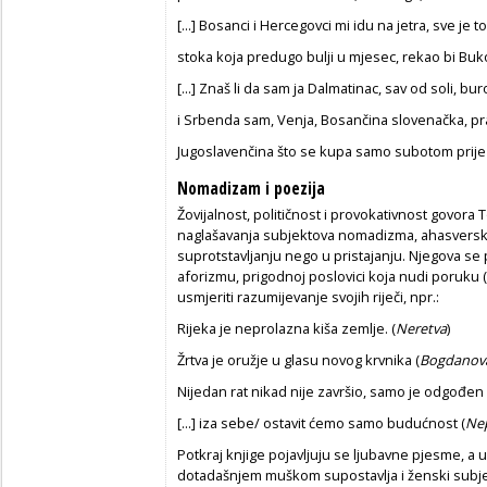
[...] Bosanci i Hercegovci mi idu na jetra, sve je
stoka koja predugo bulji u mjesec, rekao bi Buk
[...] Znaš li da sam ja Dalmatinac, sav od soli, buro
i Srbenda sam, Venja, Bosančina slovenačka, p
Jugoslavenčina što se kupa samo subotom prije 
Nomadizam i poezija
Žovijalnost, političnost i provokativnost govora 
naglašavanja subjektova nomadizma, ahasverske po
suprotstavljanju nego u pristajanju. Njegova se
aforizmu, prigodnoj poslovici koja nudi poruku (
usmjeriti razumijevanje svojih riječi, npr.:
Rijeka je neprolazna kiša zemlje. (
Neretva
)
Žrtva je oružje u glasu novog krvnika (
Bogdanova
Nijedan rat nikad nije završio, samo je odgođen 
[...] iza sebe/ ostavit ćemo samo budućnost (
Ne
Potkraj knjige pojavljuju se ljubavne pjesme, a 
dotadašnjem muškom supostavlja i ženski subjekt