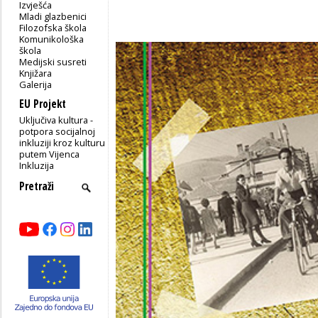
Izvješća
Mladi glazbenici
Filozofska škola
Komunikološka
škola
Medijski susreti
Knjižara
Galerija
EU Projekt
Uključiva kultura -
potpora socijalnoj
inkluziji kroz kulturu
putem Vijenca
Inkluzija