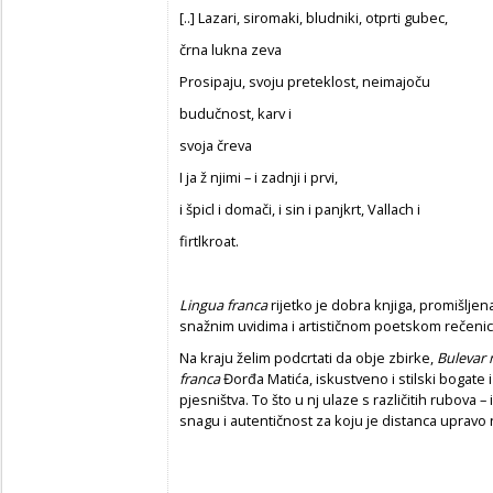
[..] Lazari, siromaki, bludniki, otprti gubec,
črna lukna zeva
Prosipaju, svoju preteklost, neimajoču
budučnost, karv i
svoja čreva
I ja ž njimi – i zadnji i prvi,
i špicl i domači, i sin i panjkrt, Vallach i
firtlkroat.
Lingua franca
rijetko je dobra knjiga, promišljena
snažnim uvidima i artističnom poetskom rečeni
Na kraju želim podcrtati da obje zbirke,
Bulevar 
franca
Đorđa Matića, iskustveno i stilski bogate
pjesništva. To što u nj ulaze s različitih rubova –
snagu i autentičnost za koju je distanca uprav