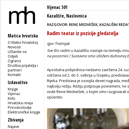
Vijenac 501
Kazalište
,
Naslovnica
RAZGOVOR: RENE MEDVEŠEK, KAZALIŠNI REDA
Radim teatar iz pozicije gledatelja
Matica hrvatska
O Matici hrvatskoj
Igor Tretinjak
Novosti
Sve što radim u kazalištu nastaje na temelju int
Učlanite se
na pozornici / Sustavno smo izloženi duhovnoj bl
Odjeli
Ogranci
Društva prijatelja i
Apsolutna pobjednica nedavno završena 24. susret
partneri
Kontakt
održana od 2. do 5. svibnja u Osijeku, predstava
Rijeka. Predstava je osvojila devet nagrada, među
Izdavaštvo
najbolju režiju. Režiju potpisuje povremeni, no 
Knjige
vode Rene Medvešek, s kojim smo razgovarali 
Vijenac
općenito.
Kolo
Hrvatska revija
Prirodoslovlje
Elektroničke knjige
Zbivanja
Najave