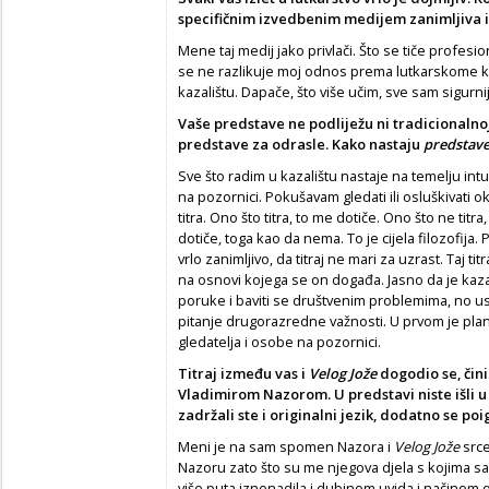
specifičnim izvedbenim medijem zanimljiva 
Mene taj medij jako privlači. Što se tiče profesio
se ne razlikuje moj odnos prema lutkarskome 
kazalištu. Dapače, što više učim, sve sam sigurnij
Vaše predstave ne podliježu ni tradicionalnoj
predstave za odrasle. Kako nastaju
predstave
Sve što radim u kazalištu nastaje na temelju int
na pozornici. Pokušavam gledati ili osluškivati o
titra. Ono što titra, to me dotiče. Ono što ne titr
dotiče, toga kao da nema. To je cijela filozofija.
vrlo zanimljivo, da titraj ne mari za uzrast. Taj 
na osnovi kojega se on događa. Jasno da je kaz
poruke i baviti se društvenim problemima, no us
pitanje drugorazredne važnosti. U prvom je planu
gledatelja i osobe na pozornici.
Titraj između vas i
Velog Jože
dogodio se, čin
Vladimirom Nazorom. U predstavi niste išli u
zadržali ste i originalni jezik, dodatno se poig
Meni je na sam spomen Nazora i
Velog Jože
srce
Nazoru zato što su me njegova djela s kojima sam
više puta iznenadila i dubinom uvida i načinom 