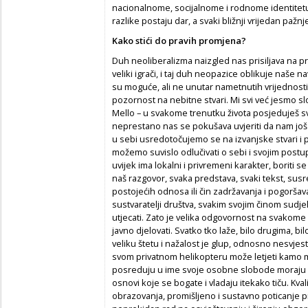
nacionalnome, socijalnome i rodnome identitetu
razlike postaju dar, a svaki bližnji vrijedan pažnje 
Kako stići do pravih promjena?
Duh neoliberalizma naizgled nas prisiljava na prlja
veliki igrači, i taj duh neopazice oblikuje naše n
su moguće, ali ne unutar nametnutih vrijednosti
pozornost na nebitne stvari. Mi svi već jesmo sl
Mello – u svakome trenutku života posjeduješ sve
neprestano nas se pokušava uvjeriti da nam još
u sebi usredotočujemo se na izvanjske stvari i 
možemo suvislo odlučivati o sebi i svojim postup
uvijek ima lokalni i privremeni karakter, boriti se
naš razgovor, svaka predstava, svaki tekst, susr
postojećih odnosa ili čin zadržavanja i pogoršav
sustvaratelji društva, svakim svojim činom sudj
utjecati. Zato je velika odgovornost na svakome 
javno djelovati. Svatko tko laže, bilo drugima, bilo 
veliku štetu i nažalost je glup, odnosno nesvjest
svom privatnom helikopteru može letjeti kamo mu
posreduju u ime svoje osobne slobode moraju sh
osnovi koje se bogate i vladaju itekako tiču. Kva
obrazovanja, promišljeno i sustavno poticanje pra