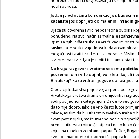
neprekidan rad na osvještavanju i širenju obzo
novih odnosa.
Jedan je od načina komunikacije s budućim na
kazalište još doprijeti do malenih i mladih g
Djeca su otvorena i vrlo neposredna publika koja 
ponuđeno. Na svoj način zahvalna je i zahtjevna. M
igrati za njih i višestruko se vraća kad im pris
Mislim da je velika vrijednost kada ansambli ka
mogućnost igrati i za djecu i za odrasle. Mislim d
izvanredna stvar. Igra je u biti i tu i tamo ista i
Na kraju razgovora vratimo se samu početku 
povremenom i vrlo dojmljivu izletniku, ali i po
Hrvatskoj? Kako vidite njegove današnjice, a
O poziciji lutkarstva prije svega i ponajbolje go
Hrvatskoga društva dramskih umjetnika nagradu 
vodi pod jednom kategorijom. Dakle to već govo
da to nije dobro. Iako se vrlo često lutke primj
mlade, mislim da bi lutkarstvo svakako trebalo bi
svom potencijalu, može izvrsno nositi s najrazliči
prema lutkarstvu bitno će utjecati na to kako će 
koju ima u nekim zemljama poput Češke, Bugarsk
sve – od marionete do komadića papira koji ste 