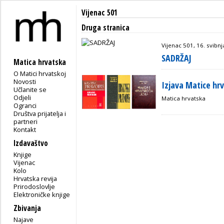
Vijenac 501
Druga stranica
Vijenac 501, 16. svibnj
SADRŽAJ
Matica hrvatska
O Matici hrvatskoj
Novosti
Izjava Matice hr
Učlanite se
Odjeli
Matica hrvatska
Ogranci
Društva prijatelja i
partneri
Kontakt
Izdavaštvo
Knjige
Vijenac
Kolo
Hrvatska revija
Prirodoslovlje
Elektroničke knjige
Zbivanja
Najave