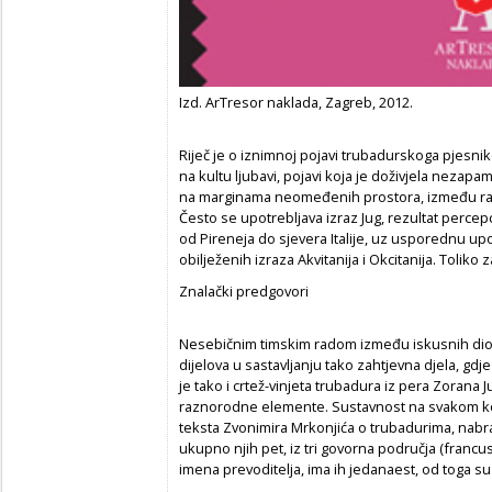
Izd. ArTresor naklada, Zagreb, 2012.
Riječ je o iznimnoj pojavi trubadurskoga pjesn
na kultu ljubavi, pojavi koja je doživjela nezapam
na marginama neomeđenih prostora, između različ
Često se upotrebljava izraz Jug, rezultat percepc
od Pireneja do sjevera Italije, uz usporednu u
obilježenih izraza Akvitanija i Okcitanija. Toliko 
Znalački predgovori
Nesebičnim timskim radom između iskusnih di
dijelova u sastavljanju tako zahtjevna djela, gdj
je tako i crtež-vinjeta trubadura iz pera Zorana J
raznorodne elemente. Sustavnost na svakom ko
teksta Zvonimira Mrkonjića o trubadurima, nabraj
ukupno njih pet, iz tri govorna područja (francus
imena prevoditelja, ima ih jedanaest, od toga su