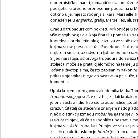
modernističkoj maniri, romantično raspoloženje 
podsjetiti: u uredno prenesenim podacima iz Mu
dotično ulje, mjesto rođenja slikara, Marseille,
donesen je u
engleskoj
grafiji, Marseilles, ali, 
Građu o trubadurskom pokretu Mrkonjić je u s
više manjih poglavlja, koja čitatelju pomažu u s
konteksta, preko etimologije izraza vezanih uz
kojima su se pjesnici služili. Posebnost čini tem
najširem smislu, uz udvornu ljubav,
amour court
Slijed naraštaja, od prvoga trubadura do zalaza 
stoljeća, može se pratiti djelomično na temelju 
vidama
, životopisima, često zapisanim nakon nj
prikaza pjesnika i njegovih sastavaka pa služe, t
komentar.
Upola kraćem predgovoru akademika Mirka Tom
trubadurskog pjesništva
, svrha je „dati kratak 
je ona sastavni dio, kao što to autor ističe, „to
izrazu“. Čitatelj će stečenim znanjem nadogradit
riječ o distinkciji između
trobar leu
(jasni pjev),
t
(zakučasti pjev), ali će se i pobliže upoznati s 
kojima se služe trubaduri. Primjer vezan uz pr
za stih na okcitanskom je
bordo
(na francusko
se iskazuje najčešće na rasporedu slogova 4 + 6.