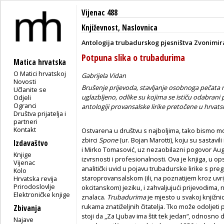
Vijenac 488
Književnost
,
Naslovnica
Antologija trubadurskog pjesništva Zvonimir
Potpuna slika o trubadurima
Matica hrvatska
O Matici hrvatskoj
Gabrijela Vidan
Novosti
Brušenje prijevoda, stavljanje osobnoga pečata n
Učlanite se
uglazbljeno, odlike su kojima se ističu odabrani 
Odjeli
Ogranci
antologiji provansalske lirike pretočene u hrvats
Društva prijatelja i
partneri
Kontakt
Ostvarena u društvu s najboljima, tako bismo mo
zbirci
Spone
(ur. Bojan Marotti), koju su sastavil
Izdavaštvo
i Mirko Tomasović, uz nezaobilazni pogovor Aug
Knjige
izvrsnosti i profesionalnosti. Ova je knjiga, u op
Vijenac
analitički uvid u pojavu trubadurske lirike s preg
Kolo
staroprovansalskom (ili, na poznatijem kroz u
Hrvatska revija
Prirodoslovlje
okcitanskom) jeziku, i zahvaljujući prijevodima, 
Elektroničke knjige
znalaca.
Trubadurima
je mjesto u svakoj knjižnici
rukama znatiželjnih čitatelja. Tko može odoljeti
Zbivanja
stoji da „Za Ljubav ima štit tek jedan“, odnosno
Najave