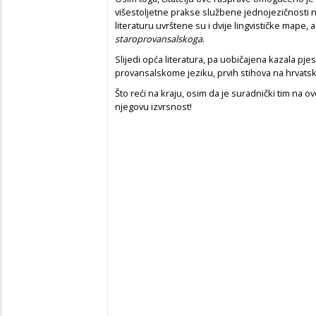
višestoljetne prakse službene jednojezičnosti
literaturu uvrštene su i dvije lingvističke mape, a
staroprovansalskoga
.
Slijedi opća literatura, pa uobičajena kazala pje
provansalskome jeziku, prvih stihova na hrvats
Što reći na kraju, osim da je suradnički tim na
njegovu izvrsnost!