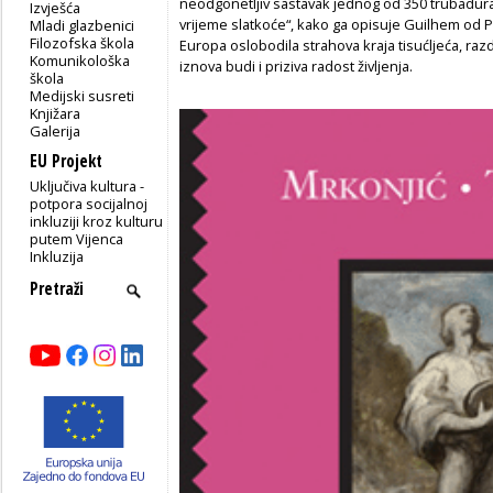
neodgonetljiv sastavak jednog od 350 trubadura
Izvješća
vrijeme slatkoće“, kako ga opisuje Guilhem od Po
Mladi glazbenici
Filozofska škola
Europa oslobodila strahova kraja tisućljeća, ra
Komunikološka
iznova budi i priziva radost življenja.
škola
Medijski susreti
Knjižara
Galerija
EU Projekt
Uključiva kultura -
potpora socijalnoj
inkluziji kroz kulturu
putem Vijenca
Inkluzija