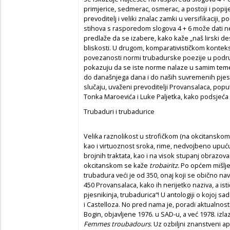
primjerice, sedmerac, osmerac, a postoji i popi
prevoditelj i veliki znalac zamki u versifikaciji,
stihova s rasporedom slogova 4 + 6 može dati n
predlaže da se izabere, kako kaže „naš lirski d
bliskosti. U drugom, komparativističkom kontek
povezanosti normi trubadurske poezije u područ
pokazuju da se iste norme nalaze u samim temel
do današnjega dana i do naših suvremenih pjes
slučaju, uvaženi prevoditelji Provansalaca, popu
Tonka Maroevića i Luke Paljetka, kako podsjeća 
Trubaduri i trubadurice
Velika raznolikost u strofičkom (na okcitanskom
kao i virtuoznost sroka, rime, nedvojbeno upu
brojnih traktata, kao i na visok stupanj obrazov
okcitanskom se kaže
trobairitz.
Po općem mišljen
trubadura veći je od 350, onaj koji se obično 
450 Provansalaca, kako ih nerijetko naziva, a isti
pjesnikinja, trubadurica“! U antologiji o kojoj 
i Castelloza. No pred nama je, poradi aktualnos
Bogin, objavljene 1976. u SAD-u, a već 1978. izl
Femmes troubadours
. Uz ozbiljni znanstveni a