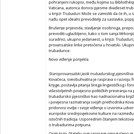
pohranjeni rukopisi, među kojima su Bibliothèqu
Vaticana, autorica donosi pjesme dvadeset trub
u knjizi
Trubaduri
. Može se zamisliti da će ih, u 
nađu opet idealni prevoditelji za sastavke, pop
Brušenje prijevoda, stavljanje osobnoga, prepozn
prevoditi uglazbljeno, kako o tom sanja Mrkonjić
suradnici, ukupno jedanaest, u knjizi
Trubaduri
provansalske lirike pretočena u hrvatski. Ukupno
trubadurice.
Novo viđenje porijekla
Staroprovansalski jezik trubadurskog pjesništva
Kovačeca, sveobuhvatna je rasprava o razvoju f
knjige, postavlja pitanja širega lingvističkog i 
višestoljetnih povijesno-političkih previranja na
trubadursko pjesništvo kao nadnacionalna knjiž
i povijesna razmatranja svojih prethodnika Kova
pridonosi ovdje i svoje viđenje o izvorima udvorn
europske srednjovjekovne kulture na razmeđu 
istočnih tradicija. Usporednim čitanjem tekstova
o trubadurima potpuna.
Osim toga, čitatelju ove rasprave omogućeno j