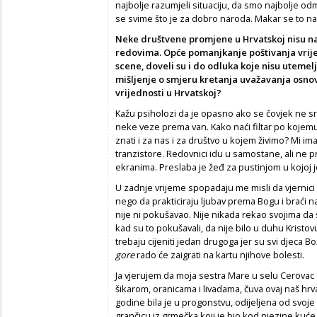
najbolje razumjeli situaciju, da smo najbolje odmje
se svime što je za dobro naroda. Makar se to naz
Neke društvene promjene u Hrvatskoj nisu n
redovima. Opće pomanjkanje poštivanja vrije
scene, doveli su i do odluka koje nisu utemel
mišljenje o smjeru kretanja uvažavanja osnovn
vrijednosti u Hrvatskoj?
Kažu psiholozi da je opasno ako se čovjek ne 
neke veze prema van. Kako naći filtar po kojemu 
znati i za nas i za društvo u kojem živimo? Mi 
tranzistore. Redovnici idu u samostane, ali ne p
ekranima. Preslaba je žeđ za pustinjom u kojoj je
U zadnje vrijeme spopadaju me misli da vjernici i 
nego da prakticiraju ljubav prema Bogu i braći na
nije ni pokušavao. Nije nikada rekao svojima da s
kad su to pokušavali, da nije bilo u duhu Kristov
trebaju cijeniti jedan drugoga jer su svi djeca Bo
gore
rado će zaigrati na kartu njihove bolesti.
Ja vjerujem da moja sestra Mare u selu Cerovac 
šikarom, oranicama i livadama, čuva ovaj naš hrv
godine bila je u progonstvu, odijeljena od svoje
grančicu iz grmečka koji je bio kod njezine kuće.