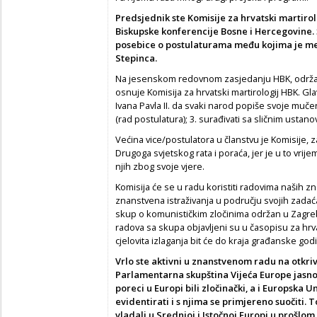
Predsjednik ste Komisije za hrvatski martirol
Biskupske konferencije Bosne i Hercegovine. 
posebice o postulaturama među kojima je med
Stepinca.
Na jesenskom redovnom zasjedanju HBK, održan
osnuje Komisija za hrvatski martirologij HBK. Gla
Ivana Pavla II. da svaki narod popiše svoje mučen
(rad postulatura); 3. surađivati sa sličnim ustan
Većina vice/postulatora u članstvu je Komisije, 
Drugoga svjetskog rata i poraća, jer je u to vrij
njih zbog svoje vjere.
Komisija će se u radu koristiti radovima naših z
znanstvena istraživanja u području svojih zadaća
skup o komunističkim zločinima održan u Zagrebu
radova sa skupa objavljeni su u časopisu za hrva
cjelovita izlaganja bit će do kraja građanske go
Vrlo ste aktivni u znanstvenom radu na otkr
Parlamentarna skupština Vijeća Europe jasno 
poreci u Europi bili zločinački, a i Europska U
evidentirati i s njima se primjereno suočiti. 
vladali u Srednjoj i Istočnoj Europi u prošlom s