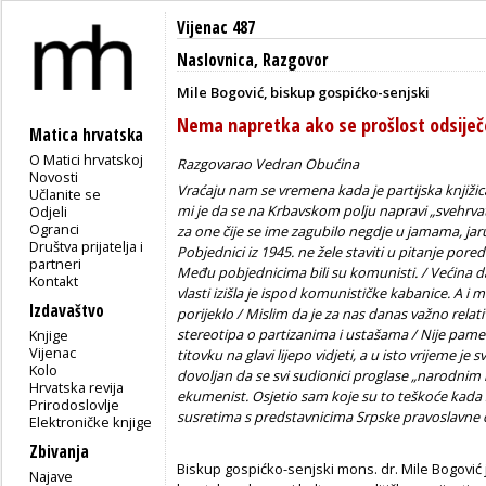
Vijenac 487
Naslovnica
,
Razgovor
Mile Bogović, biskup gospićko-senjski
Nema napretka ako se prošlost odsiječ
Matica hrvatska
O Matici hrvatskoj
Razgovarao Vedran Obućina
Novosti
Vraćaju nam se vremena kada je partijska knjižic
Učlanite se
mi je da se na Krbavskom polju napravi „svehrvatsk
Odjeli
Ogranci
za one čije se ime zagubilo negdje u jamama, ja
Društva prijatelja i
Pobjednici iz 1945. ne žele staviti u pitanje pore
partneri
Među pobjednicima bili su komunisti. / Većina d
Kontakt
vlasti izišla je ispod komunističke kabanice. A i mn
Izdavaštvo
porijeklo / Mislim da je za nas danas važno relati
stereotipa o partizanima i ustašama / Nije pame
Knjige
Vijenac
titovku na glavi lijepo vidjeti, a u isto vrijeme je 
Kolo
dovoljan da se svi sudionici proglase „narodnim n
Hrvatska revija
ekumenist. Osjetio sam koje su to teškoće kada
Prirodoslovlje
susretima s predstavnicima Srpske pravoslavne crk
Elektroničke knjige
Zbivanja
Biskup gospićko-senjski mons. dr. Mile Bogović j
Najave