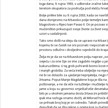
toga dana, 9. rujna 1993, s udbinske zračne luke
teretom okupatora za područja pod vlašću hrvat
Bolje prilike bile su 9. rujna 2003, kada se navr
dana donijesmo na Krbavsko polje temeljni kame
blagoslovio u Rijeci Ivan Pavao II. On je pozvao 
mučeništvo prikazujući svoje živote za život svoj
uzori u sadašnjosti.
Tako smo došli na ideju da se upravo na Krbavi 
kojemu bi se častili svi oni poznati i nepoznati 
prostoru odlučno i dosljedno svjedočili do kraja
Želja mi je da se na Krbavskom polju napravi „sve
svijeću i za one čije se ime zagubilo negdje u 
kukuruzištima. U taj grob pohranili bismo kosti n
i manjih grobišta. Za veća treba obilježje na mjes
ne bi se dolazilo za
ujedanje
neprijatelja, nego 
žrtvama. Poput Marije Magdalene koja je išla na 
poštovanje, a ne da viče na tužitelje i mučitelj
jame u koju su govornici
smještali
više desetaka t
bilo je u okolnim jamama dosta žrtava (ni približ
ipak ima razloga onamo doći!), ali Milorad hoće 
se prihvati broj koji je on odredio. Takvih prired
dopuštali da se išta rekne o onima koji su bačen