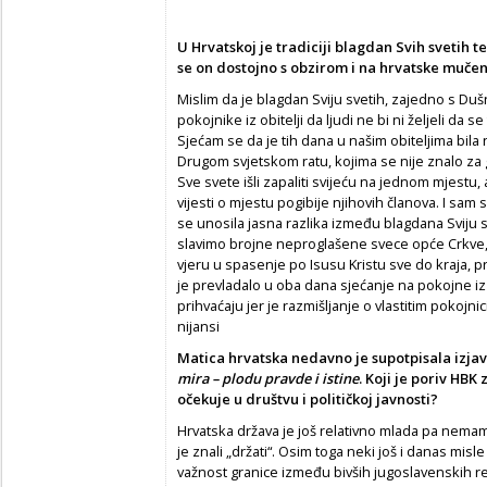
U Hrvatskoj je tradiciji blagdan Svih svetih t
se on dostojno s obzirom i na hrvatske muče
Mislim da je blagdan Sviju svetih, zajedno s Du
pokojnike iz obitelji da ljudi ne bi ni željeli da 
Sjećam se da je tih dana u našim obiteljima bila n
Drugom svjetskom ratu, kojima se nije znalo za 
Sve svete išli zapaliti svijeću na jednom mjestu, 
vijesti o mjestu pogibije njihovih članova. I sam
se unosila jasna razlika između blagdana Sviju 
slavimo brojne neproglašene svece opće Crkve, 
vjeru u spasenje po Isusu Kristu sve do kraja, p
je prevladalo u oba dana sjećanje na pokojne iz 
prihvaćaju jer je razmišljanje o vlastitim pokojni
nijansi
Matica hrvatska nedavno je supotpisala izjav
mira – plodu pravde i istine
. Koji je poriv HB
očekuje u društvu i političkoj javnosti?
Hrvatska država je još relativno mlada pa nema
je znali „držati“. Osim toga neki još i danas mi
važnost granice između bivših jugoslavenskih rep