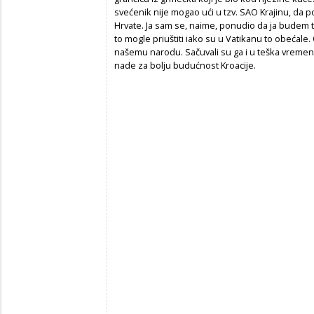
svećenik nije mogao ući u tzv. SAO Krajinu, da p
Hrvate. Ja sam se, naime, ponudio da ja budem
to mogle priuštiti iako su u Vatikanu to obećale. 
našemu narodu. Sačuvali su ga i u teška vremena o
nade za bolju budućnost Kroacije.