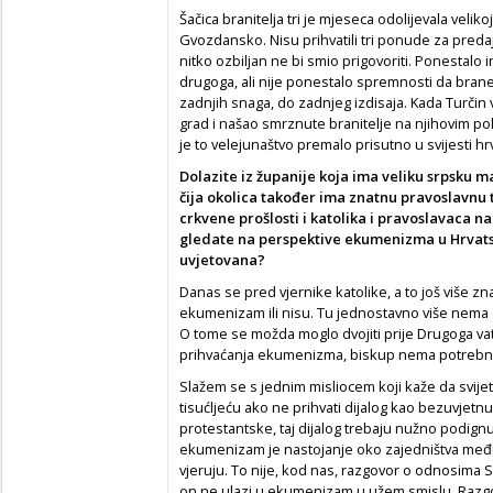
Šačica branitelja tri je mjeseca odolijevala veliko
Gvozdansko. Nisu prihvatili tri ponude za predaju
nitko ozbiljan ne bi smio prigovoriti. Ponestalo i
drugoga, ali nije ponestalo spremnosti da brane
zadnjih snaga, do zadnjeg izdisaja. Kada Turčin v
grad i našao smrznute branitelje na njihovim pol
je to velejunaštvo premalo prisutno u svijesti h
Dolazite iz županije koja ima veliku srpsku ma
čija okolica također ima znatnu pravoslavnu 
crkvene prošlosti i katolika i pravoslavaca n
gledate na perspektive ekumenizma u Hrvatsk
uvjetovana?
Danas se pred vjernike katolike, a to još više zna
ekumenizam ili nisu. Tu jednostavno više nema d
O tome se možda moglo dvojiti prije Drugoga va
prihvaćanja ekumenizma, biskup nema potrebne 
Slažem se s jednim misliocem koji kaže da svij
tisućljeću ako ne prihvati dijalog kao bezuvjetnu 
protestantske, taj dijalog trebaju nužno podig
ekumenizam je nastojanje oko zajedništva među
vjeruju. To nije, kod nas, razgovor o odnosima S
on ne ulazi u ekumenizam u užem smislu. Raz