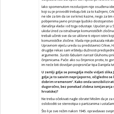
Iako spomenutom rezolucijom nije osuđena ideo
koji su je provodili trebaju biti za to kažnjeni,
ne ide za tim da se svi krivci kazne, nego za ti
pobijenima javno priznaje ljudsko dostojanstvo 
današnja vlada i od toga odustaje. Upućen je u 
ukida Ured za istraživanje komunističkih zločina
trebali učiniti sve da se uklone ti otpori istini 
komunističke zločine. Vlada nije pokazala nikakv
Upravnom vijeću ureda su predstavnici Crkve, HA
drugdje rekao sam vršitelju dužnosti predsjedn
argumente.
Surdo fabulam narras
! Gluhomu prič
činjenicama. Pače: ako su činjenice protiv, to g
im neće biti dovoljan povjesničar tipa Danijela Ivi
U zemlji gdje se ponegdje može vidjeti slika J
gdje je to sasvim neprijeporno, očigledno se
dobrim vremenom“. Kako onda senzibilizirati 
dugoročno, bez ponekad zlobna ismijavanja s
hrvatske)?
Ne treba očekivati nagle obrate! Mislim da je za 
osloboditi se stereotipa o partizanima i ustašam
Što li je sve režim nakon 1945. opravdavao svoj