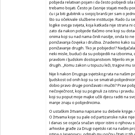
pobjeda relativan pojam i da često pobijedi sila 
trebamo bojati. Često je časnije stajati među
ću i ja biti gubitnik u svojoj branši jer sam o j
što su očekivale službene institucije. Rado ću se 
logike ovoga svijeta, koja katkada nije strana ni
zato da nakon pobjede tlačimo one koji su dotad
onima koji su nad nama činili nasilje, onda to ne
ponižavanja čovjeka i društva. Znademo kako su 
ponižavanje drugih. Tko je pobijedio!? Nadjačala j
neki misle, budući da su pobijedili na izborima, d
pravdom i ljudskim dostojanstvom. Mjerilo im je
drugih. „Komu zakon u topuzu leži, tragovi mu s
Nije li nakon Drugoga svjetskog rata na našim
ljudskost od onih koji su se smatrali pobjednic
dobio pravo druge ponižavati i mučiti? Pravi pobje
nečovječnost, koji su poginuli za istinu i pravdu
koji su poput moje majke učili djecu raditi na svojoj
manje znaju o pobjednicima.
O ustaškim žrtvama napisane su debele knjige. 
O žrtvama koje su pale od partizanske ruke nije s
I danas se osjeća snažan otpor istini o njihovu 
arhivske građe za Drugi svjetski rat na našim pros
istina o Jasenovcu, odmah mu počnu čitati iz tih 