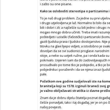
i zašto su one pisane.
Kako se osloboditi stereotipa o partizanima 
To je naš drugi problem. Za jedne su prvi utjelov
i drugo utjelovljena je laž. Normalno bi bilo da s
bili i dobri i zli; a najčešće su bili jedno i drugo:
mogao mnogo dobra učiniti. Treba imati razumij
poštedjeti i ustaški (fašistički) i partizanski (kom
gazili ljudska prava i ljudsko dostojanstvo. Nij
titovku na glavi lijepo vidjeti, a istodobno je sva
dovoljan da se svi sudionici proglase
narodnim n
stoje, a neke su uvijek ružne, pa i onda kada su 
pokrivalo. Uvjeren sam da do zadovoljavajućih 
prosuđivalo po tome tko je pobijedio, a tko je b
pobjednika i poraženih i da se njima izrazi ljud
pale.
Početkom ove godine sudjelovali ste na kom
branitelja koji su 1578. izginuli braneći svoj
je važno obilježavati stratišta iz davne prošlo
Znam da je dobru dijelu čitatelja poznat događaj 
češće ponavljati, tako i taj događaj, jer je on po 
našoj povijesti.