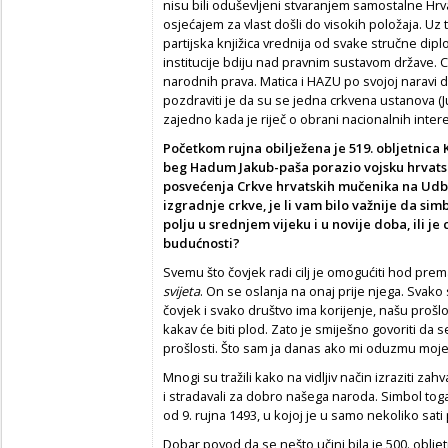
nisu bili oduševljeni stvaranjem samostalne H
osjećajem za vlast došli do visokih položaja. U
partijska knjižica vrednija od svake stručne dip
institucije bdiju nad pravnim sustavom države. Cr
narodnih prava. Matica i HAZU po svojoj naravi d
pozdraviti je da su se jedna crkvena ustanova (Ju
zajedno kada je riječ o obrani nacionalnih intere
Početkom rujna obilježena je 519. obljetnica 
beg Hadum Jakub-paša porazio vojsku hrvatski
posvećenja Crkve hrvatskih mučenika na Udbi
izgradnje crkve, je li vam bilo važnije da si
polju u srednjem vijeku i u novije doba, ili j
budućnosti?
Svemu što čovjek radi cilj je omogućiti hod prema
svijeta
. On se oslanja na onaj prije njega. Svako s
čovjek i svako društvo ima korijenje, našu prošlos
kakav će biti plod. Zato je smiješno govoriti da
prošlosti. Što sam ja danas ako mi oduzmu moje
Mnogi su tražili kako na vidljiv način izraziti zah
i stradavali za dobro našega naroda. Simbol toga 
od 9. rujna 1493, u kojoj je u samo nekoliko sati
Dobar povod da se nešto učini bila je 500. obljet