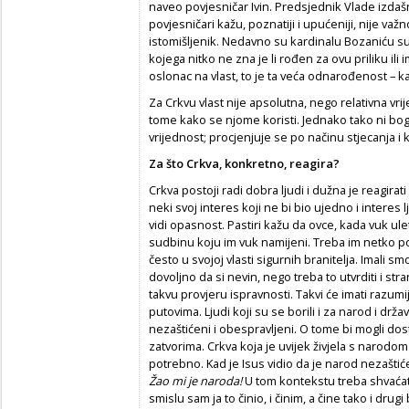
naveo povjesničar Ivin. Predsjednik Vlade izdašn
povjesničari kažu, poznatiji i upućeniji, nije va
istomišljenik. Nedavno su kardinalu Bozaniću supr
kojega nitko ne zna je li rođen za ovu priliku ili im
oslonac na vlast, to je ta veća odnarođenost – k
Za Crkvu vlast nije apsolutna, nego relativna vr
tome kako se njome koristi. Jednako tako ni bog
vrijednost; procjenjuje se po načinu stjecanja i k
Za što Crkva, konkretno, reagira?
Crkva postoji radi dobra ljudi i dužna je reagira
neki svoj interes koji ne bi bio ujedno i interes 
vidi opasnost. Pastiri kažu da ovce, kada vuk ule
sudbinu koju im vuk namijeni. Treba im netko p
često u svojoj vlasti sigurnih branitelja. Imali s
dovoljno da si nevin, nego treba to utvrditi i st
takvu provjeru ispravnosti. Takvi će imati razumi
putovima. Ljudi koji su se borili i za narod i dr
nezaštićeni i obespravljeni. O tome bi mogli dos
zatvorima. Crkva koja je uvijek živjela s narodom
potrebno. Kad je Isus vidio da je narod nezaštić
Žao mi je naroda!
U tom kontekstu treba shvaćati
smislu sam ja to činio, i činim, a čine tako i dru