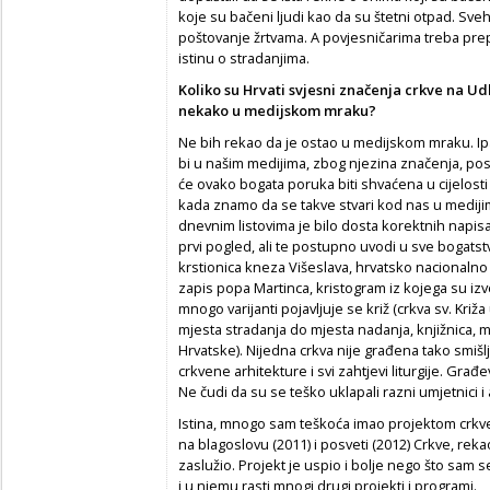
koje su bačeni ljudi kao da su štetni otpad. Sveh
poštovanje žrtvama. A povjesničarima treba prep
istinu o stradanjima.
Koliko su Hrvati svjesni značenja crkve na Udbi
nekako u medijskom mraku?
Ne bih rekao da je ostao u medijskom mraku. Ipa
bi u našim medijima, zbog njezina značenja, posv
će ovako bogata poruka biti shvaćena u cijelosti 
kada znamo da se takve stvari kod nas u medijim
dnevnim listovima je bilo dosta korektnih napisa.
prvi pogled, ali te postupno uvodi u sve bogatstv
krstionica kneza Višeslava, hrvatsko nacionalno 
zapis popa Martinca, kristogram iz kojega su izv
mnogo varijanti pojavljuje se križ (crkva sv. Kri
mjesta stradanja do mjesta nadanja, knjižnica, m
Hrvatske). Nijedna crkva nije građena tako smiš
crkvene arhitekture i svi zahtjevi liturgije. Gra
Ne čudi da su se teško uklapali razni umjetnici i a
Istina, mnogo sam teškoća imao projektom crkve 
na blagoslovu (2011) i posveti (2012) Crkve, rek
zaslužio. Projekt je uspio i bolje nego što sam s
i u njemu rasti mnogi drugi projekti i programi.