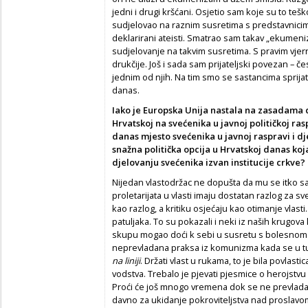
jedni i drugi kršćani. Osjetio sam koje su to te
sudjelovao na raznim susretima s predstavnicim
deklarirani ateisti. Smatrao sam takav „ekume
sudjelovanje na takvim susretima. S pravim vjern
drukčije. Još i sada sam prijateljski povezan – č
jednim od njih. Na tim smo se sastancima sprijate
danas.
Iako je Europska Unija nastala na zasadama 
Hrvatskoj na svećenika u javnoj političkoj rasp
danas mjesto svećenika u javnoj raspravi i dje
snažna politička opcija u Hrvatskoj danas k
djelovanju svećenika izvan institucije crkve?
Nijedan vlastodržac ne dopušta da mu se itko sa 
proletarijata u vlasti imaju dostatan razlog za sv
kao razlog, a kritiku osjećaju kao otimanje vlast
patuljaka. To su pokazali i neki iz naših krugova
skupu mogao doći k sebi u susretu s bolesnom č
neprevladana praksa iz komunizma kada se u 
na liniji
. Držati vlast u rukama, to je bila povlast
vodstva. Trebalo je pjevati pjesmice o herojstvu 
Proći će još mnogo vremena dok se ne prevlada
davno za ukidanje pokroviteljstva nad proslavom 