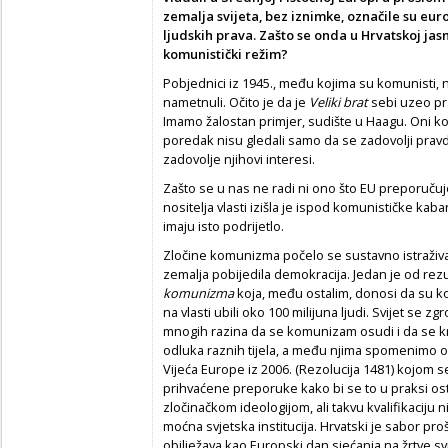
zemalja svijeta, bez iznimke, označile su eu
ljudskih prava. Zašto se onda u Hrvatskoj jasn
komunistički režim?
Pobjednici iz 1945., među kojima su komunisti, n
nametnuli. Očito je da je
Veliki brat
sebi uzeo pra
Imamo žalostan primjer, sudište u Haagu. Oni koji
poredak nisu gledali samo da se zadovolji prav
zadovolje njihovi interesi.
Zašto se u nas ne radi ni ono što EU preporuču
nositelja vlasti izišla je ispod komunističke kaban
imaju isto podrijetlo.
Zločine komunizma počelo se sustavno istraživat
zemalja pobijedila demokracija. Jedan je od rezul
komunizma
koja, među ostalim, donosi da su ko
na vlasti ubili oko 100 milijuna ljudi. Svijet se z
mnogih razina da se komunizam osudi i da se kri
odluka raznih tijela, a među njima spomenimo
Vijeća Europe iz 2006. (Rezolucija 1481) kojom se
prihvaćene preporuke kako bi se to u praksi os
zločinačkom ideologijom, ali takvu kvalifikaciju
moćna svjetska institucija. Hrvatski je sabor pr
obilježava kao Europski dan sjećanja na žrtve svih