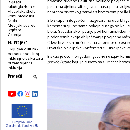
hrvatske crkvene i kulturno-političke povijesti
Izvješća
pisanima djelima, ali i u javnim nastupima, vidlj
Mladi glazbenici
Filozofska škola
napretka hrvatskog naroda s hrvatskom prošlošć
Komunikološka
S biskupom Bogovićem razgovaramo uoči blagdan
škola
Medijski susreti
komemoriraju ne samo pokojnici nego svi koji su 
Knjižara
bitku, Gvozdansko i patnje pod komunističkom 
Galerija
plodonosnih akcija obilježavanja povijesno važn
EU Projekt
Crkve hrvatskih mučenika na Udbini, te do osniva
Hrvatske biskupske konferencije i Biskupske k
Uključiva kultura -
potpora socijalnoj
Biskup je ovom prigodom govorio i o izjavi Komis
inkluziji kroz kulturu
pravde i istine
koju je supotpisala i Matica hrvats
putem Vijenca
Inkluzija